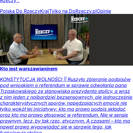
Rzeczy".
Polska Do Rzeczy
Kraj
Tylko na DoRzeczy.pl
Opinie
Kto jest warszawianinem
KONSTYTUCJA WOLNOŚCI || Ruszyło zbieranie podpisów
pod wnioskiem o referendum w sprawie odwołania pana
Trzaskowskiego ze stanowiska prezydenta stolicy, a wraz
z nim jeden z najbardziej bezsensownych, ale jednocześnie
charakterystycznych sporów, napędzających emocje nie
tylko wokół tej inicjatywy: kto ma prawo podpis składać
oraz kto ma prawo głosować w referendum. Nie w sensie
prawnym, lecz, by tak rzec, etycznym. A czasami – kto ma
nawet prawo wypowiadać się w sprawie tego, jak
funkcjonuje stolica.