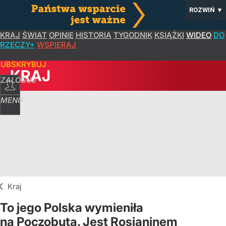
ROZWIŃ
▼
KRAJ
ŚWIAT
OPINIE
HISTORIA
TYGODNIK
KSIĄŻKI
WIDEO
DO
RZECZY+
WSPIERAJ
SUBSKRYBUJ
KRAJ
ZALOGUJ
MENU
Kraj
To jego Polska wymieniła
na Poczobuta. Jest Rosjaninem