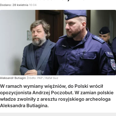
Dodano:
28
kwietnia
16:04
Aleksandr Butiagin
Źródło:
PAP
/
Rafał Guz
W ramach wymiany więźniów, do Polski wrócił
opozycjonista Andrzej Poczobut. W zamian polskie
władze zwolniły z aresztu rosyjskiego archeologa
Aleksandra Butiagina.