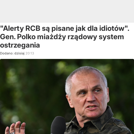
"Alerty RCB są pisane jak dla idiotów".
Gen. Polko miażdży rządowy system
ostrzegania
Dodano:
dzisiaj
20:13