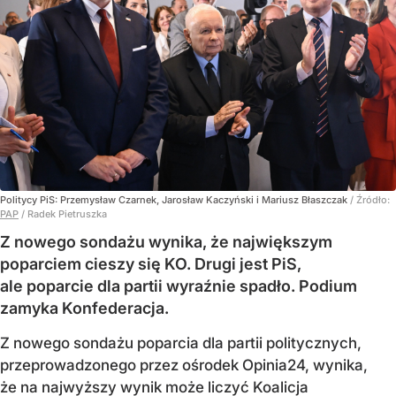
Politycy PiS: Przemysław Czarnek, Jarosław Kaczyński i Mariusz Błaszczak
/ Źródło:
PAP
/
Radek Pietruszka
Z nowego sondażu wynika, że największym
poparciem cieszy się KO. Drugi jest PiS,
ale poparcie dla partii wyraźnie spadło. Podium
zamyka Konfederacja.
Z nowego sondażu poparcia dla partii politycznych,
przeprowadzonego przez ośrodek Opinia24, wynika,
że na najwyższy wynik może liczyć Koalicja