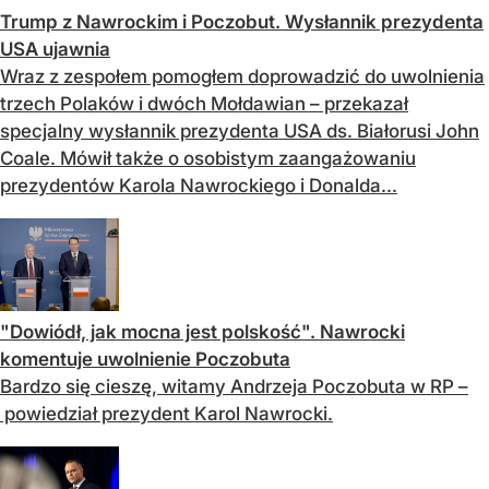
Trump z Nawrockim i Poczobut. Wysłannik prezydenta
USA ujawnia
Wraz z zespołem pomogłem doprowadzić do uwolnienia
trzech Polaków i dwóch Mołdawian – przekazał
specjalny wysłannik prezydenta USA ds. Białorusi John
Coale. Mówił także o osobistym zaangażowaniu
prezydentów Karola Nawrockiego i Donalda...
"Dowiódł, jak mocna jest polskość". Nawrocki
komentuje uwolnienie Poczobuta
Bardzo się cieszę, witamy Andrzeja Poczobuta w RP –
powiedział prezydent Karol Nawrocki.