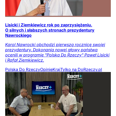
Lisicki i Ziemkiewicz rok po zaprzysiężeniu.
O silnych i słabszych stronach prezydentury
Nawrockiego
Karol Nawrocki obchodzi pierwszą rocznicę swojej
prezydentury. Dokonania nowej głowy państwa
ocenili w programie "Polska Do Rzeczy" Paweł Lisicki
i Rafał Ziemkiewicz.
Polska Do Rzeczy
Opinie
Kraj
Tylko na DoRzeczy.pl