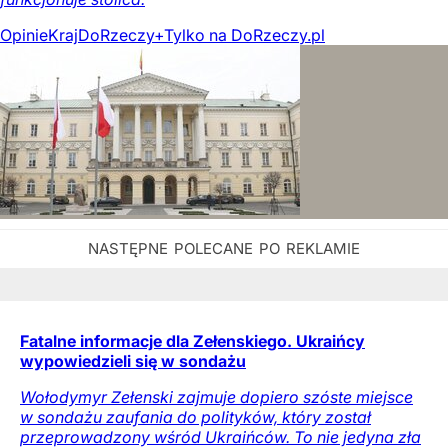
Opinie
Kraj
DoRzeczy+
Tylko na DoRzeczy.pl
Fatalne informacje dla Zełenskiego. Ukraińcy
wypowiedzieli się w sondażu
Wołodymyr Zełenski zajmuje dopiero szóste miejsce
w sondażu zaufania do polityków, który został
przeprowadzony wśród Ukraińców. To nie jedyna zła