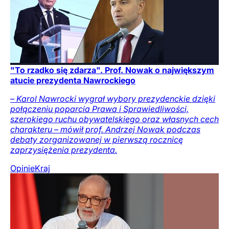
"To rzadko się zdarza". Prof. Nowak o największym
atucie prezydenta Nawrockiego
– Karol Nawrocki wygrał wybory prezydenckie dzięki
połączeniu poparcia Prawa i Sprawiedliwości,
szerokiego ruchu obywatelskiego oraz własnych cech
charakteru – mówił prof. Andrzej Nowak podczas
debaty zorganizowanej w pierwszą rocznicę
zaprzysiężenia prezydenta.
Opinie
Kraj