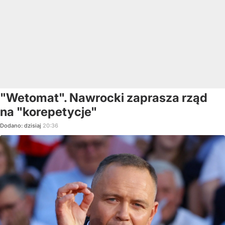
"Wetomat". Nawrocki zaprasza rząd
na "korepetycje"
Dodano:
dzisiaj
20:36