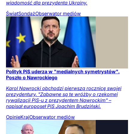
wiadomość dla prezydenta Ukrainy.
Świat
Sondaż
Obserwator mediów
Polityk PiS uderza w "medialnych symetrystów".
Poszło o Nawrockiego
Karol Nawrocki obchodzi pierwszą rocznicę swojej
prezydentury. "Zabawne są te wróżby o rzekomej
rywalizacji PiS-u z prezydentem Nawrockim" –
napisał europoseł PiS Joachim Brudziński.
Opinie
Kraj
Obserwator mediów