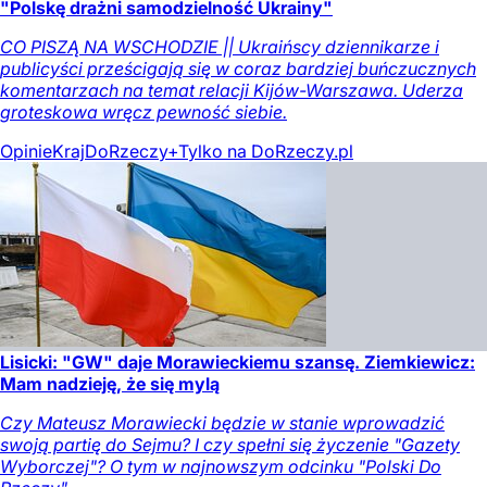
"Polskę drażni samodzielność Ukrainy"
CO PISZĄ NA WSCHODZIE || Ukraińscy dziennikarze i
publicyści prześcigają się w coraz bardziej buńczucznych
komentarzach na temat relacji Kijów-Warszawa. Uderza
groteskowa wręcz pewność siebie.
Opinie
Kraj
DoRzeczy+
Tylko na DoRzeczy.pl
Lisicki: "GW" daje Morawieckiemu szansę. Ziemkiewicz:
Mam nadzieję, że się mylą
Czy Mateusz Morawiecki będzie w stanie wprowadzić
swoją partię do Sejmu? I czy spełni się życzenie "Gazety
Wyborczej"? O tym w najnowszym odcinku "Polski Do