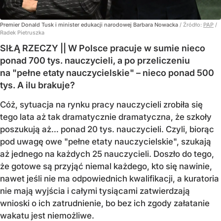
Premier Donald Tusk i minister edukacji narodowej Barbara Nowacka
/ Źródło:
PAP
/
Radek Pietruszka
SIŁĄ RZECZY || W Polsce pracuje w sumie nieco
ponad 700 tys. nauczycieli, a po przeliczeniu
na "pełne etaty nauczycielskie" – nieco ponad 500
tys. A ilu brakuje?
Cóż, sytuacja na rynku pracy nauczycieli zrobiła się
tego lata aż tak dramatycznie dramatyczna, że szkoły
poszukują aż… ponad 20 tys. nauczycieli. Czyli, biorąc
pod uwagę owe "pełne etaty nauczycielskie", szukają
aż jednego na każdych 25 nauczycieli. Doszło do tego,
że gotowe są przyjąć niemal każdego, kto się nawinie,
nawet jeśli nie ma odpowiednich kwalifikacji, a kuratoria
nie mają wyjścia i całymi tysiącami zatwierdzają
wnioski o ich zatrudnienie, bo bez ich zgody załatanie
wakatu jest niemożliwe.