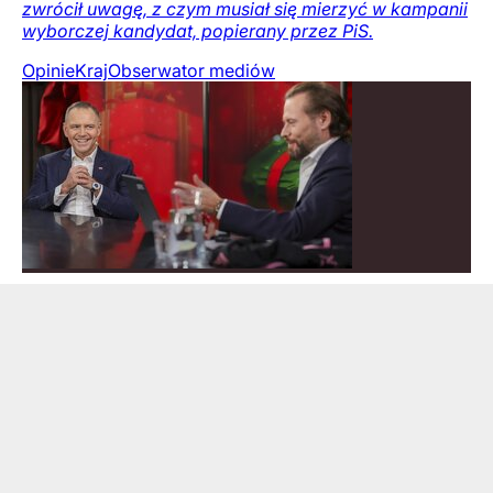
zwrócił uwagę, z czym musiał się mierzyć w kampanii
wyborczej kandydat, popierany przez PiS.
Opinie
Kraj
Obserwator mediów