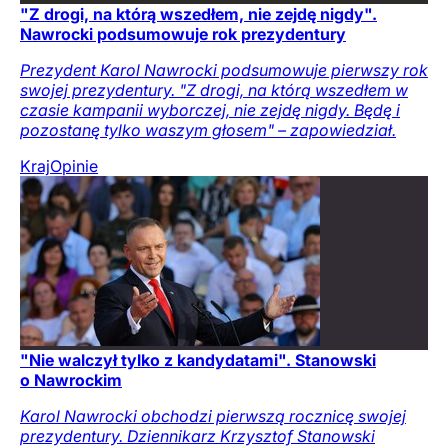
"Z drogi, na którą wszedłem, nie zejdę nigdy".
Nawrocki podsumowuje rok prezydentury
Prezydent Karol Nawrocki podsumowuje pierwszy rok
swojej prezydentury. "Z drogi, na którą wszedłem w
czasie kampanii wyborczej, nie zejdę nigdy. Będę i
pozostanę tylko waszym głosem" – zapowiedział.
Kraj
Opinie
"Nie walczył tylko z kandydatami". Stanowski
o Nawrockim
Karol Nawrocki obchodzi pierwszą rocznicę swojej
prezydentury. Dziennikarz Krzysztof Stanowski