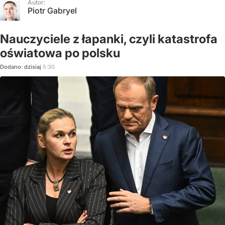
Autor:
Piotr Gabryel
Nauczyciele z łapanki, czyli katastrofa
oświatowa po polsku
Dodano:
dzisiaj
5:30