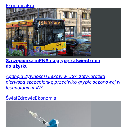
Ekonomia
Kraj
Szczepionka mRNA na grypę zatwierdzona
do użytku
Agencja Żywności i Leków w USA zatwierdziła
pierwszą szczepionkę przeciwko grypie sezonowej w
technologii mRNA.
Świat
Zdrowie
Ekonomia