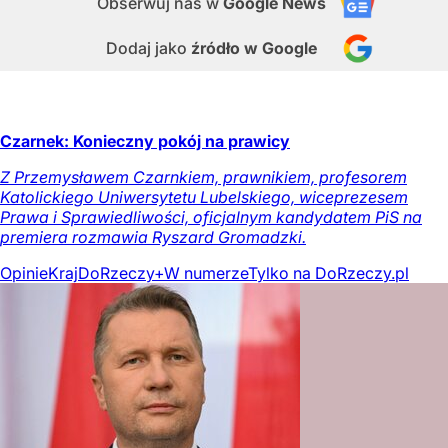
Obserwuj nas
w
Google News
Dodaj jako
źródło w Google
Czarnek: Konieczny pokój na prawicy
Z Przemysławem Czarnkiem, prawnikiem, profesorem
Katolickiego Uniwersytetu Lubelskiego, wiceprezesem
Prawa i Sprawiedliwości, oficjalnym kandydatem PiS na
premiera rozmawia Ryszard Gromadzki.
Opinie
Kraj
DoRzeczy+
W numerze
Tylko na DoRzeczy.pl