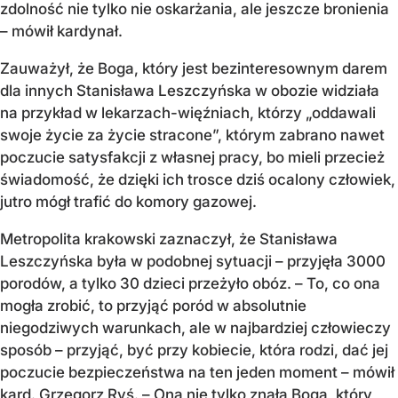
zdolność nie tylko nie oskarżania, ale jeszcze bronienia
– mówił kardynał.
Zauważył, że Boga, który jest bezinteresownym darem
dla innych Stanisława Leszczyńska w obozie widziała
na przykład w lekarzach-więźniach, którzy „oddawali
swoje życie za życie stracone”, którym zabrano nawet
poczucie satysfakcji z własnej pracy, bo mieli przecież
świadomość, że dzięki ich trosce dziś ocalony człowiek,
jutro mógł trafić do komory gazowej.
Metropolita krakowski zaznaczył, że Stanisława
Leszczyńska była w podobnej sytuacji – przyjęła 3000
porodów, a tylko 30 dzieci przeżyło obóz. – To, co ona
mogła zrobić, to przyjąć poród w absolutnie
niegodziwych warunkach, ale w najbardziej człowieczy
sposób – przyjąć, być przy kobiecie, która rodzi, dać jej
poczucie bezpieczeństwa na ten jeden moment – mówił
kard. Grzegorz Ryś. – Ona nie tylko znała Boga, który