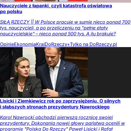
Nauczyciele z łapanki, czyli katastrofa oświatowa
po polsku
SIŁĄ RZECZY || W Polsce pracuje w sumie nieco ponad 700
tys. nauczycieli, a po przeliczeniu na "pełne etaty
nauczycielskie" – nieco ponad 500 tys. A ilu brakuje?
Opinie
Ekonomia
Kraj
DoRzeczy+
Tylko na DoRzeczy.pl
Lisicki i Ziemkiewicz rok po zaprzysiężeniu. O silnych
i słabszych stronach prezydentury Nawrockiego
Karol Nawrocki obchodzi pierwszą rocznicę swojej
prezydentury. Dokonania nowej głowy państwa ocenili w
programie "Polska Do Rzeczy" Paweł Lisicki i Rafał