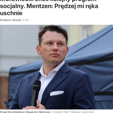
socjalny. Mentzen: Prędzej mi ręka
uschnie
Dodano:
dzisiaj
12:09
Poseł Konfederacji Sławomir Mentzen
/ Źródło:
PAP
/
Marian Zubrzycki