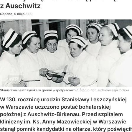
z Auschwitz
Dodano:
9
maja
8:00
Stanisława Leszczyńska w gronie współpracownic
Źródło:
fot. archidiecezja łódzka
W 130. rocznicę urodzin Stanisławy Leszczyńskiej
w Warszawie uczczono postać bohaterskiej
położnej z Auschwitz-Birkenau. Przed szpitalem
kliniczny im. Ks. Anny Mazowieckiej w Warszawie
stanął pomnik kandydatki na ołtarze, który poświęcił