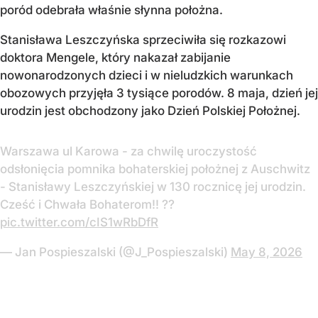
poród odebrała właśnie słynna położna.
Stanisława Leszczyńska sprzeciwiła się rozkazowi
doktora Mengele, który nakazał zabijanie
nowonarodzonych dzieci i w nieludzkich warunkach
obozowych przyjęła 3 tysiące porodów. 8 maja, dzień jej
urodzin jest obchodzony jako Dzień Polskiej Położnej.
Warszawa ul Karowa - za chwilę uroczystość
odsłonięcia pomnika bohaterskiej położnej z Auschwitz
- Stanisławy Leszczyńskiej w 130 rocznicę jej urodzin.
Cześć i Chwała Bohaterom!! ??
pic.twitter.com/cIS1wRbDfR
— Jan Pospieszalski (@J_Pospieszalski)
May 8, 2026