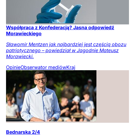
Współpraca z Konfederacją? Jasna odpowiedź
Morawieckiego
Sławomir Mentzen jak najbardziej jest częścią obozu
patriotycznego – powiedział w Jagodnie Mateusz
Morawiecki.
Opinie
Obserwator mediów
Kraj
Bednarska 2/4