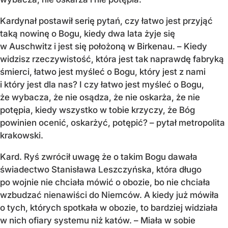
Kardynał postawił serię pytań, czy łatwo jest przyjąć
taką nowinę o Bogu, kiedy dwa lata żyje się
w Auschwitz i jest się położoną w Birkenau. – Kiedy
widzisz rzeczywistość, która jest tak naprawdę fabryką
śmierci, łatwo jest myśleć o Bogu, który jest z nami
i który jest dla nas? I czy łatwo jest myśleć o Bogu,
że wybacza, że nie osądza, że nie oskarża, że nie
potępia, kiedy wszystko w tobie krzyczy, że Bóg
powinien ocenić, oskarżyć, potępić? – pytał metropolita
krakowski.
Kard. Ryś zwrócił uwagę że o takim Bogu dawała
świadectwo Stanisława Leszczyńska, która długo
po wojnie nie chciała mówić o obozie, bo nie chciała
wzbudzać nienawiści do Niemców. A kiedy już mówiła
o tych, których spotkała w obozie, to bardziej widziała
w nich ofiary systemu niż katów. – Miała w sobie