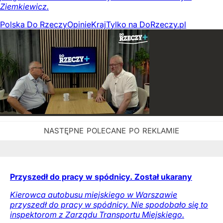
Ziemkiewicz.
Polska Do Rzeczy
Opinie
Kraj
Tylko na DoRzeczy.pl
Przyszedł do pracy w spódnicy. Został ukarany
Kierowca autobusu miejskiego w Warszawie
przyszedł do pracy w spódnicy. Nie spodobało się to
inspektorom z Zarządu Transportu Miejskiego.