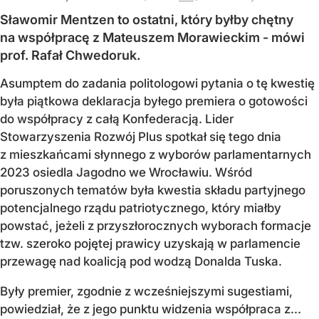
Sławomir Mentzen to ostatni, który byłby chętny
na współpracę z Mateuszem Morawieckim - mówi
prof. Rafał Chwedoruk.
Asumptem do zadania politologowi pytania o tę kwestię
była piątkowa deklaracja byłego premiera o gotowości
do współpracy z całą Konfederacją. Lider
Stowarzyszenia Rozwój Plus spotkał się tego dnia
z mieszkańcami słynnego z wyborów parlamentarnych
2023 osiedla Jagodno we Wrocławiu. Wśród
poruszonych tematów była kwestia składu partyjnego
potencjalnego rządu patriotycznego, który miałby
powstać, jeżeli z przyszłorocznych wyborach formacje
tzw. szeroko pojętej prawicy uzyskają w parlamencie
przewagę nad koalicją pod wodzą Donalda Tuska.
Były premier, zgodnie z wcześniejszymi sugestiami,
powiedział, że z jego punktu widzenia współpraca z...