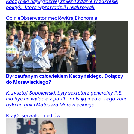
Kaczyński najwyraźniej zmienił zdanie w zakresie
polityki, którą wprowadzili i realizowali.
Opinie
Obserwator mediów
Kraj
Ekonomia
Był zaufanym człowiekiem Kaczyńskiego. Dołączy
do Morawieckiego?
Krzysztof Sobolewski, były sekretarz generalny PiS,
ma być na wylocie z partii – opisują media. Jego żona
była na grillu Mateusza Morawieckiego.
Kraj
Obserwator mediów