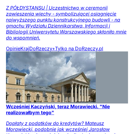
Z PÓŁDYSTANSU | Uczestnictwo w ceremonii
zawieszenia wiechy - symbolizującej osiągnięcie
najwyższego punktu konstrukcyjnego budowli - na
gmachu Wydziału Dziennikarstwa, Informacji i
Bibliologii Uniwersytetu Warszawskiego skłoniło mnie
do wspomnień.
Opinie
Kraj
DoRzeczy+
Tylko na DoRzeczy.pl
Wcześniej Kaczyński, teraz Morawiecki. "Nie
realizowałbym tego"
Dopłaty z podatków do kredytów? Mateusz
Morawiecki, podobnie jak wcześniej Jarosław