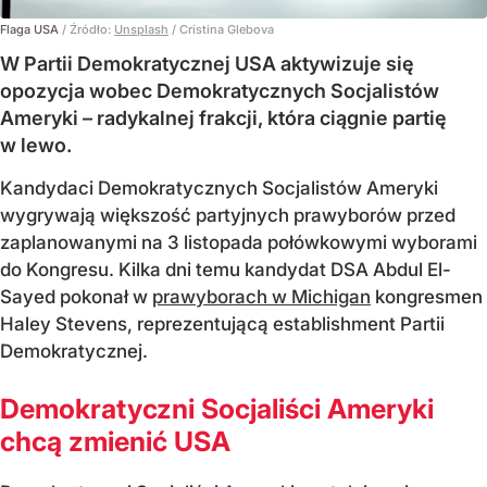
Flaga USA
/ Źródło:
Unsplash
/
Cristina Glebova
W Partii Demokratycznej USA aktywizuje się
opozycja wobec Demokratycznych Socjalistów
Ameryki – radykalnej frakcji, która ciągnie partię
w lewo.
Kandydaci Demokratycznych Socjalistów Ameryki
wygrywają większość partyjnych prawyborów przed
zaplanowanymi na 3 listopada połówkowymi wyborami
do Kongresu. Kilka dni temu kandydat DSA Abdul El-
Sayed pokonał w
prawyborach w Michigan
kongresmen
Haley Stevens, reprezentującą establishment Partii
Demokratycznej.
Demokratyczni Socjaliści Ameryki
chcą zmienić USA