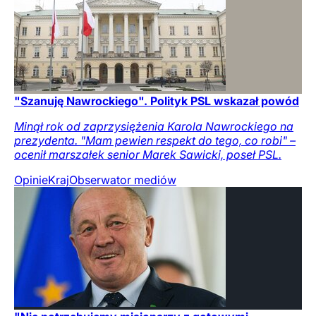
"Szanuję Nawrockiego". Polityk PSL wskazał powód
Minął rok od zaprzysiężenia Karola Nawrockiego na
prezydenta. "Mam pewien respekt do tego, co robi" –
ocenił marszałek senior Marek Sawicki, poseł PSL.
Opinie
Kraj
Obserwator mediów