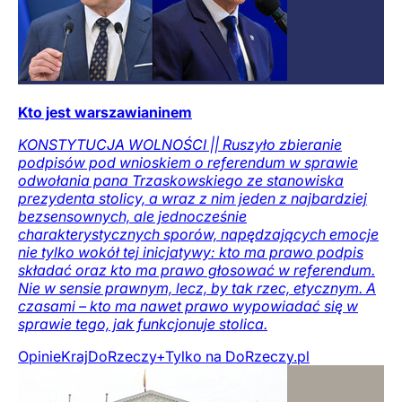
Kto jest warszawianinem
KONSTYTUCJA WOLNOŚCI || Ruszyło zbieranie
podpisów pod wnioskiem o referendum w sprawie
odwołania pana Trzaskowskiego ze stanowiska
prezydenta stolicy, a wraz z nim jeden z najbardziej
bezsensownych, ale jednocześnie
charakterystycznych sporów, napędzających emocje
nie tylko wokół tej inicjatywy: kto ma prawo podpis
składać oraz kto ma prawo głosować w referendum.
Nie w sensie prawnym, lecz, by tak rzec, etycznym. A
czasami – kto ma nawet prawo wypowiadać się w
sprawie tego, jak funkcjonuje stolica.
Opinie
Kraj
DoRzeczy+
Tylko na DoRzeczy.pl