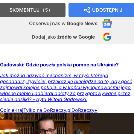
SKOMENTUJ
UDOSTĘPNIJ
5
Obserwuj nas
w
Google News
Dodaj jako
źródło w Google
Gadowski: Gdzie poszła polska pomoc na Ukrainie?
Jak można nazwać mechanizm, w myśl którego
gospodarz, żywiciel, przekazuje pieniądze na to, aby gość
zajmował kolejne pokoje, a w końcu wynajmował mu jego
własne meble i pobierał opłaty za przygotowywane przez
siebie posiłki? – pyta Witold Gadowski.
Opinie
Kraj
Tylko na DoRzeczy.pl
DoRzeczy+