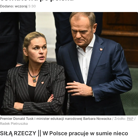
Dodano:
wczoraj
5:30
Premier Donald Tusk i minister edukacji narodowej Barbara Nowacka
/ Źródło:
PAP
/
Radek Pietruszka
SIŁĄ RZECZY || W Polsce pracuje w sumie nieco