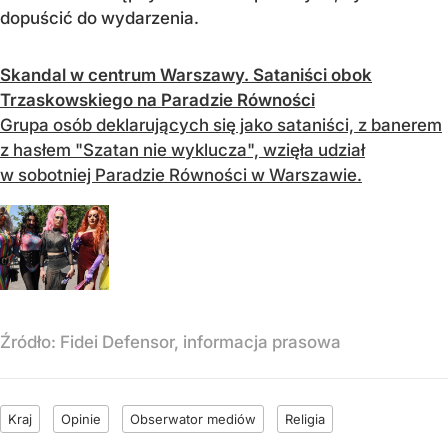
dopuścić do wydarzenia.
Skandal w centrum Warszawy. Sataniści obok
Trzaskowskiego na Paradzie Równości
Grupa osób deklarujących się jako sataniści, z banerem
z hasłem "Szatan nie wyklucza", wzięła udział
w sobotniej Paradzie Równości w Warszawie.
Źródło:
Fidei Defensor, informacja prasowa
Kraj
Opinie
Obserwator mediów
Religia