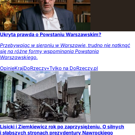
Ukryta prawda o Powstaniu Warszawskim?
Przebywając w sierpniu w Warszawie, trudno nie natknąć
się na różne formy wspominania Powstania
Warszawskiego.
Opinie
Kraj
DoRzeczy+
Tylko na DoRzeczy.pl
Lisicki i Ziemkiewicz rok po zaprzysiężeniu. O silnych
i słabszych stronach prezydentury Nawrockiego