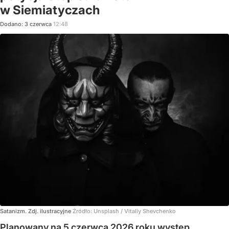
w Siemiatyczach
Dodano:
3
czerwca
12:48
Satanizm. Zdj. ilustracyjne
Źródło:
Unsplash
/
Vitaliy Shevchenko
Planowany na 5 czerwca 2026 roku występ