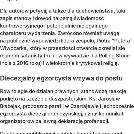
Dla autorów petycji, a także dla duchowieństwa, taki
zapis stanowił dowód na pełną świadomość
kontrowersyjnego i potencjalnie nielegalnego
charakteru wydarzenia. Zwrócono również uwagę
na publiczne wypowiedzi lidera zespołu, Piotra "Petera"
Wiwczarka, który w przeszłości otwarcie określał się
mianem satanisty (m.in. w wywiadzie dla Rolling Stone
India z 2016 roku) i wielokrotnie krytykował religię.
Diecezjalny egzorcysta wzywa do postu
Równolegle do działań prawnych, stanowczą reakcję
podjęto na szczeblu duszpasterskim. Ks. Jarosław
Błażejak, proboszcz parafii w Czartajewie i jednocześnie
egzorcysta diecezji drohiczyńskiej, uznał komunikat
organizatorów za jawną deklarację profanacji.
Duchowny opublikował szeroko komentowany apel