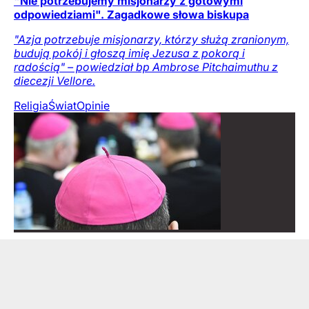
"Nie potrzebujemy misjonarzy z gotowymi
odpowiedziami". Zagadkowe słowa biskupa
"Azja potrzebuje misjonarzy, którzy służą zranionym,
budują pokój i głoszą imię Jezusa z pokorą i
radością" – powiedział bp Ambrose Pitchaimuthu z
diecezji Vellore.
Religia
Świat
Opinie