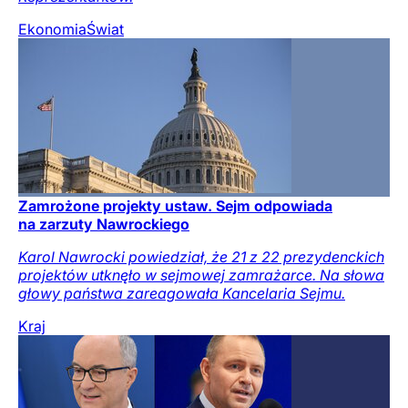
Ekonomia
Świat
Zamrożone projekty ustaw. Sejm odpowiada
na zarzuty Nawrockiego
Karol Nawrocki powiedział, że 21 z 22 prezydenckich
projektów utknęło w sejmowej zamrażarce. Na słowa
głowy państwa zareagowała Kancelaria Sejmu.
Kraj