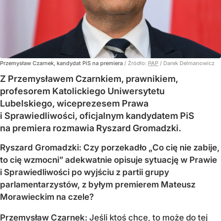
Przemysław Czarnek, kandydat PiS na premiera
/ Źródło:
PAP
/
Darek Delmanowicz
Z Przemysławem Czarnkiem, prawnikiem,
profesorem Katolickiego Uniwersytetu
Lubelskiego, wiceprezesem Prawa
i Sprawiedliwości, oficjalnym kandydatem PiS
na premiera rozmawia Ryszard Gromadzki.
Ryszard Gromadzki: Czy porzekadło „Co cię nie zabije,
to cię wzmocni” adekwatnie opisuje sytuację w Prawie
i Sprawiedliwości po wyjściu z partii grupy
parlamentarzystów, z byłym premierem Mateusz
Morawieckim na czele?
Przemysław Czarnek:
Jeśli ktoś chce, to może do tej