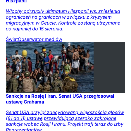
Hiszpanii
Włochy odrzuciły ultimatum Hiszpanii ws. zniesienia
ograniczeń na granicach w związku z kryzysem
migracyjnym w Ceucie. Kontrole zostaną utrzymane
co najmniej do 15 sierpnia.
Świat
Obserwator mediów
Sankcje na Rosję i Iran. Senat USA przegłosował
ustawę Grahama
Senat USA przyjął zdecydowaną większością głosów
(81 do 11) ustawę przewidującą szeroko zakrojone
sankcje wobec Rosji i Iranu. Projekt trafi teraz do Izby
Reprezentantów.