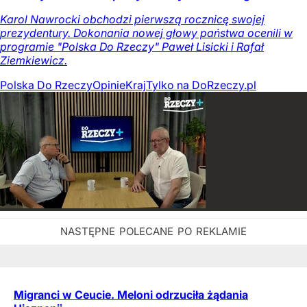
Karol Nawrocki obchodzi pierwszą rocznicę swojej
prezydentury. Dokonania nowej głowy państwa ocenili w
programie "Polska Do Rzeczy" Paweł Lisicki i Rafał
Ziemkiewicz.
Polska Do Rzeczy
Opinie
Kraj
Tylko na DoRzeczy.pl
Migranci w Ceucie. Meloni odrzuciła żądania