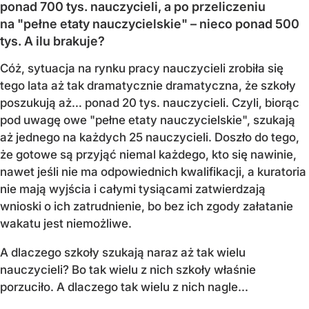
ponad 700 tys. nauczycieli, a po przeliczeniu
na "pełne etaty nauczycielskie" – nieco ponad 500
tys. A ilu brakuje?
Cóż, sytuacja na rynku pracy nauczycieli zrobiła się
tego lata aż tak dramatycznie dramatyczna, że szkoły
poszukują aż… ponad 20 tys. nauczycieli. Czyli, biorąc
pod uwagę owe "pełne etaty nauczycielskie", szukają
aż jednego na każdych 25 nauczycieli. Doszło do tego,
że gotowe są przyjąć niemal każdego, kto się nawinie,
nawet jeśli nie ma odpowiednich kwalifikacji, a kuratoria
nie mają wyjścia i całymi tysiącami zatwierdzają
wnioski o ich zatrudnienie, bo bez ich zgody załatanie
wakatu jest niemożliwe.
A dlaczego szkoły szukają naraz aż tak wielu
nauczycieli? Bo tak wielu z nich szkoły właśnie
porzuciło. A dlaczego tak wielu z nich nagle...