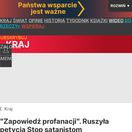
ROZWIŃ
▼
KRAJ
ŚWIAT
OPINIE
HISTORIA
TYGODNIK
KSIĄŻKI
WIDEO
DO
RZECZY+
WSPIERAJ
SUBSKRYBUJ
KRAJ
ZALOGUJ
MENU
Kraj
"Zapowiedź profanacji". Ruszyła
petycja Stop satanistom