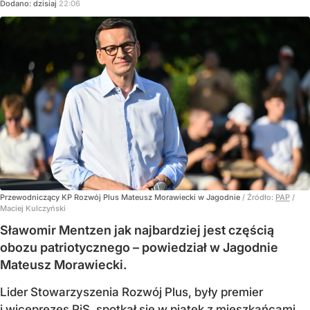
Dodano:
dzisiaj
22:06
Przewodniczący KP Rozwój Plus Mateusz Morawiecki w Jagodnie
/ Źródło:
PAP
/
Maciej Kulczyński
Sławomir Mentzen jak najbardziej jest częścią
obozu patriotycznego – powiedział w Jagodnie
Mateusz Morawiecki.
Lider Stowarzyszenia Rozwój Plus, były premier
i wiceprezes PiS, spotkał się w piątek z mieszkańcami