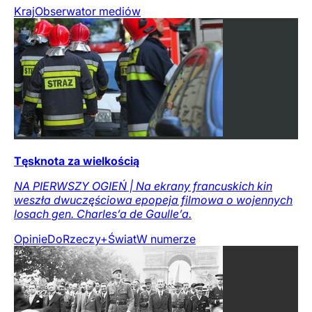
Kraj
Obserwator mediów
Tęsknota za wielkością
NA PIERWSZY OGIEŃ | Na ekrany francuskich kin
weszła dwuczęściowa epopeja filmowa o wojennych
losach gen. Charles’a de Gaulle’a.
Opinie
DoRzeczy+
Świat
W numerze