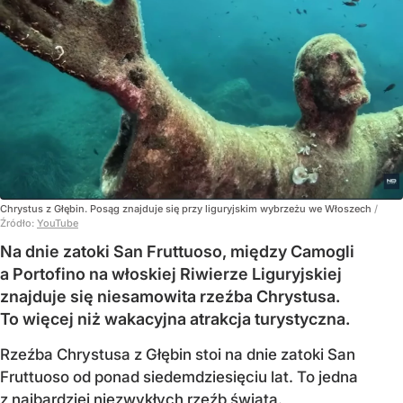
Chrystus z Głębin. Posąg znajduje się przy liguryjskim wybrzeżu we Włoszech
/
Źródło:
YouTube
Na dnie zatoki San Fruttuoso, między Camogli
a Portofino na włoskiej Riwierze Liguryjskiej
znajduje się niesamowita rzeźba Chrystusa.
To więcej niż wakacyjna atrakcja turystyczna.
Rzeźba Chrystusa z Głębin stoi na dnie zatoki San
Fruttuoso od ponad siedemdziesięciu lat. To jedna
z najbardziej niezwykłych rzeźb świata.