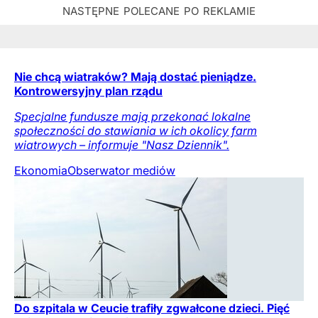
Nie chcą wiatraków? Mają dostać pieniądze.
Kontrowersyjny plan rządu
Specjalne fundusze mają przekonać lokalne
społeczności do stawiania w ich okolicy farm
wiatrowych – informuje "Nasz Dziennik".
Ekonomia
Obserwator mediów
Do szpitala w Ceucie trafiły zgwałcone dzieci. Pięć