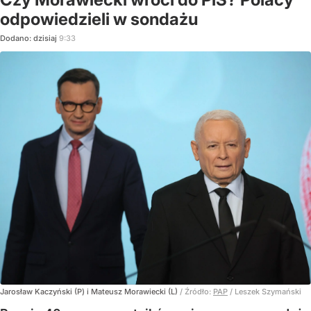
odpowiedzieli w sondażu
Dodano:
dzisiaj
9:33
Jarosław Kaczyński (P) i Mateusz Morawiecki (L)
/ Źródło:
PAP
/
Leszek Szymański