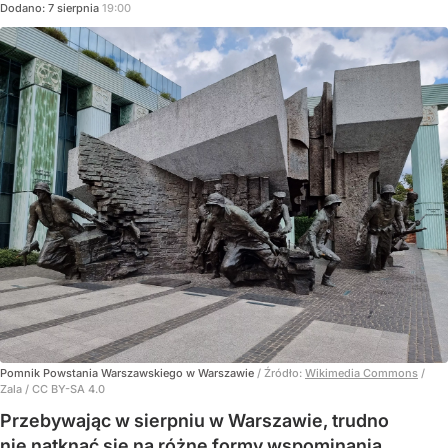
Dodano:
7
sierpnia
19:00
Pomnik Powstania Warszawskiego w Warszawie
/ Źródło:
Wikimedia Commons
/
Zala / CC BY-SA 4.0
Przebywając w sierpniu w Warszawie, trudno
nie natknąć się na różne formy wspominania