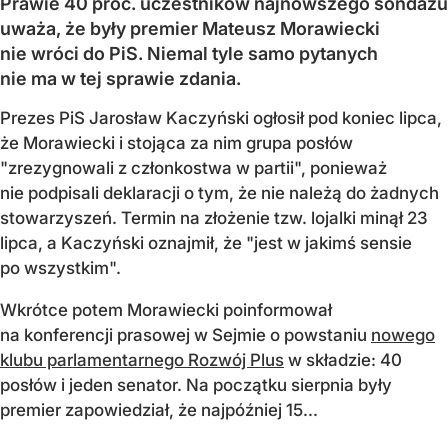
Prawie 40 proc. uczestników najnowszego sondażu
uważa, że były premier Mateusz Morawiecki
nie wróci do PiS. Niemal tyle samo pytanych
nie ma w tej sprawie zdania.
Prezes PiS Jarosław Kaczyński ogłosił pod koniec lipca,
że Morawiecki i stojąca za nim grupa posłów
"zrezygnowali z członkostwa w partii", ponieważ
nie podpisali deklaracji o tym, że nie należą do żadnych
stowarzyszeń. Termin na złożenie tzw. lojalki minął 23
lipca, a Kaczyński oznajmił, że "jest w jakimś sensie
po wszystkim".
Wkrótce potem Morawiecki poinformował
na konferencji prasowej w Sejmie o powstaniu
nowego
klubu parlamentarnego Rozwój Plus
w składzie: 40
posłów i jeden senator. Na początku sierpnia były
premier zapowiedział, że najpóźniej 15...