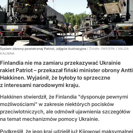
System obrony powietrznej Patriot, zdjęcie ilustracyjne
/ Źródło:
PAP/EPA
/
VALDA
KALNINA
Finlandia nie ma zamiaru przekazywać Ukrainie
rakiet Patriot – przekazał fiński minister obrony Antti
Hakkinen. Wyjaśnił, że byłoby to sprzeczne
z interesami narodowymi kraju.
Hakkinen stwierdził, że Finlandia "dysponuje pewnymi
możliwościami" w zakresie niektórych pocisków
przeciwlotniczych, ale odmówił ujawnienia szczegółów
na temat mechanizmów pomocy Ukrainie.
Podkreślił, że jego kraj udzielił już Kijowowi maksymalnej