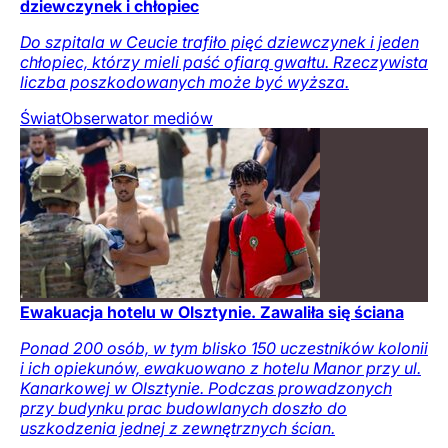
dziewczynek i chłopiec
Do szpitala w Ceucie trafiło pięć dziewczynek i jeden
chłopiec, którzy mieli paść ofiarą gwałtu. Rzeczywista
liczba poszkodowanych może być wyższa.
Świat
Obserwator mediów
Ewakuacja hotelu w Olsztynie. Zawaliła się ściana
Ponad 200 osób, w tym blisko 150 uczestników kolonii
i ich opiekunów, ewakuowano z hotelu Manor przy ul.
Kanarkowej w Olsztynie. Podczas prowadzonych
przy budynku prac budowlanych doszło do
uszkodzenia jednej z zewnętrznych ścian.