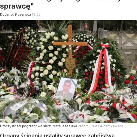
sprawcę"
Dodano:
9
czerwca
13:55
Uroczystości pogrzebowe sierż. Mateusza Sitka
Źródło:
PAP
/
Albert Zawada
Organy ścigania ustaliły sprawcę zabójstwa