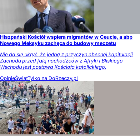
Hiszpański Kościół wspiera migrantów w Ceucie, a abp
Nowego Meksyku zachęca do budowy meczetu
Nie da się ukryć, że jedną z przyczyn obecnej kapitulacji
Zachodu przed falą nachodźców z Afryki i Bliskiego
Wschodu jest postawa Kościoła katolickiego.
Opinie
Świat
Tylko na DoRzeczy.pl