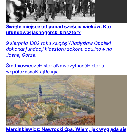
Święte miejsce od ponad sześciu wieków. Kto
ufundował jasnogórski klasztor?
9 sierpnia 1382 roku książę Władysław Opolski
dokonał fundacji klasztoru zakonu paulinów na
Jasnej Górze.
Średniowiecze
Historia
Nowożytność
Historia
współczesna
Kraj
Religia
Marcinkiewicz: Nawrocki ćpa. Wiem, jak wygląda się