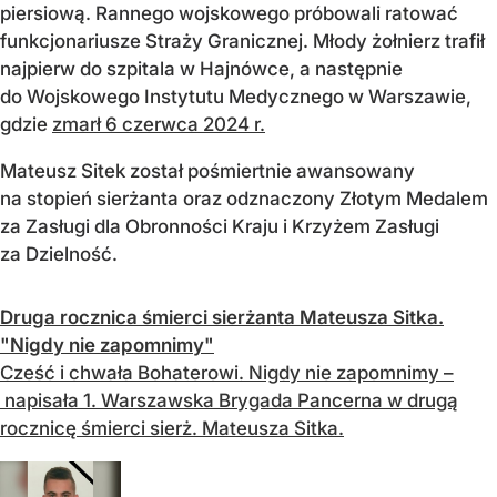
piersiową. Rannego wojskowego próbowali ratować
funkcjonariusze Straży Granicznej. Młody żołnierz trafił
najpierw do szpitala w Hajnówce, a następnie
do Wojskowego Instytutu Medycznego w Warszawie,
gdzie
zmarł 6 czerwca 2024 r.
Mateusz Sitek został pośmiertnie awansowany
na stopień sierżanta oraz odznaczony Złotym Medalem
za Zasługi dla Obronności Kraju i Krzyżem Zasługi
za Dzielność.
Druga rocznica śmierci sierżanta Mateusza Sitka.
"Nigdy nie zapomnimy"
Cześć i chwała Bohaterowi. Nigdy nie zapomnimy –
napisała 1. Warszawska Brygada Pancerna w drugą
rocznicę śmierci sierż. Mateusza Sitka.