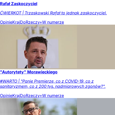
Rafał Zaskoczyciel
ĆWIERKOT | Trzaskowski Rafał to jednak zaskoczyciel.
Opinie
Kraj
DoRzeczy+
W numerze
"Autorytety" Morawieckiego
#WARTO | "Panie Premierze, co z COVID-19, co z
sanitaryzmem, co z 200 tys. nadmiarowych zgonów?".
Opinie
Kraj
DoRzeczy+
W numerze