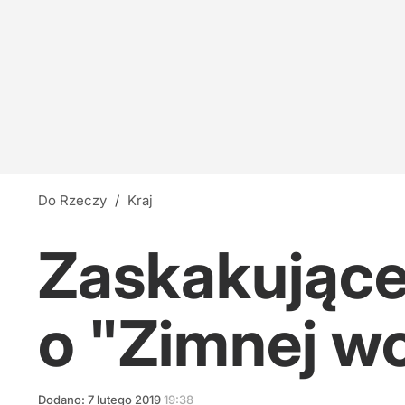
Tęsknota za wielkością
1
Co czwarty Polak nie wie, na kogo zagłosuje.
33
Do Rzeczy
/
Kraj
Wystąpił dla prezydenta. Europoseł KO wziął 
Zaskakujące
5
o "Zimnej wo
Dodano:
7
lutego
2019
19:38