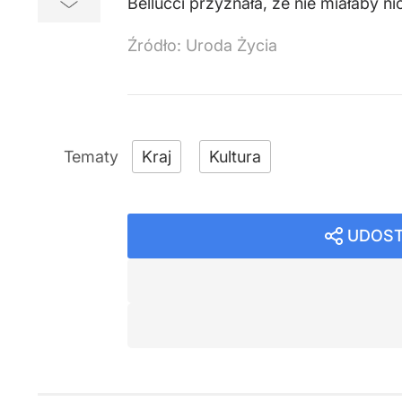
Bellucci przyznała, że nie miałaby 
Źródło:
Uroda Życia
Kraj
Kultura
UDOST