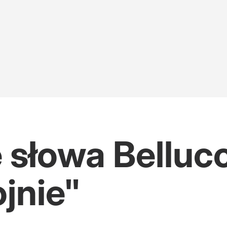
 Są wyniki nowego sondażu
w obronę znanego rapera
 słowa Bellucc
jnie"