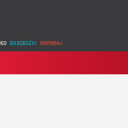
akujące słowa Miszczaka
DEO
DO RZECZY+
WSPIERAJ
min mija 31 sierpnia