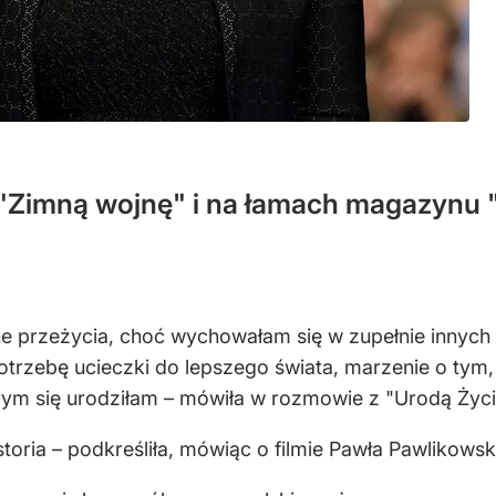
a "Zimną wojnę" i na łamach magazynu 
ne przeżycia, choć wychowałam się w zupełnie innych 
rzebę ucieczki do lepszego świata, marzenie o tym, że
tórym się urodziłam – mówiła w rozmowie z "Urodą Ży
toria – podkreśliła, mówiąc o filmie Pawła Pawlikowsk