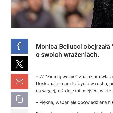
Monica Bellucci obejrzał
o swoich wrażeniach.
– W "Zimnej wojnie" znalazłam włas
Doskonale znam to bycie w ruchu, pot
na więcej, niż daje mi miejsce, w k
– Piękna, wspaniale opowiedziana his