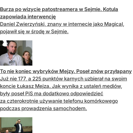
Burza po wizycie patostreamera w Sejmie. Kotula
zapowiada interwencję
Daniel Zwierzyński, znany w internecie jako Magical,
pojawił się w środę w Sejmie.
To nie koniec wybryków Mejzy. Poseł znów przyłapany
Już nie 177, a 225 punktów karnych uzbierał na swoim
koncie Łukasz Mejza. Jak wynika z ustaleń mediów,
były poseł PiS ma dodatkowo odpowiedzieć
za czterokrotnie używanie telefonu komórkowego
podczas prowadzenia samochodem.