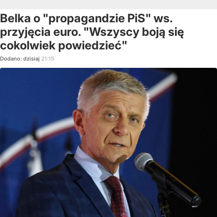
Belka o "propagandzie PiS" ws.
przyjęcia euro. "Wszyscy boją się
cokolwiek powiedzieć"
Dodano:
dzisiaj
21:15