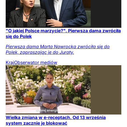
"O jakiej Polsce marzycie?". Pierwsza dama zwróciła
się do Polek
Pierwsza dama Marta Nawrocka zwróciła się do
Polek, zapraszając je do Juraty.
Kraj
Obserwator mediów
Wielka zmiana w e-receptach. Od 13 września
system zacznie je blokować