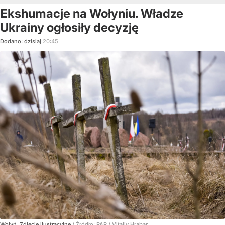
Ekshumacje na Wołyniu. Władze
Ukrainy ogłosiły decyzję
Dodano:
dzisiaj
20:45
Wołyń. Zdjęcie ilustracyjne
/ Źródło:
PAP
/
Vitaliy Hrabar