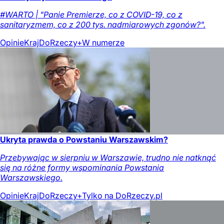
#WARTO | "Panie Premierze, co z COVID-19, co z
sanitaryzmem, co z 200 tys. nadmiarowych zgonów?".
Opinie
Kraj
DoRzeczy+
W numerze
Ukryta prawda o Powstaniu Warszawskim?
Przebywając w sierpniu w Warszawie, trudno nie natknąć
się na różne formy wspominania Powstania
Warszawskiego.
Opinie
Kraj
DoRzeczy+
Tylko na DoRzeczy.pl