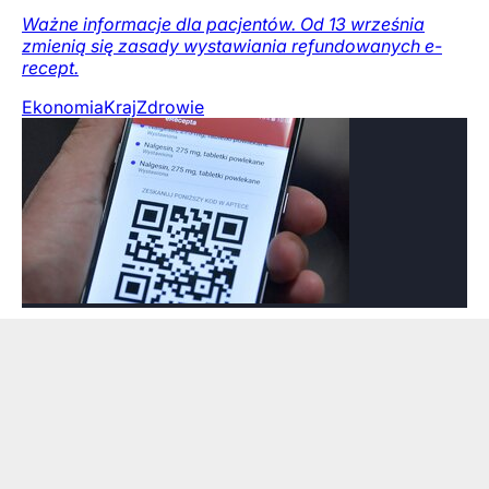
Ważne informacje dla pacjentów. Od 13 września
zmienią się zasady wystawiania refundowanych e-
recept.
Ekonomia
Kraj
Zdrowie