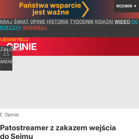
ROZWIŃ
▼
KRAJ
ŚWIAT
OPINIE
HISTORIA
TYGODNIK
KSIĄŻKI
WIDEO
DO
RZECZY+
WSPIERAJ
SUBSKRYBUJ
OPINIE
ZALOGUJ
MENU
Opinie
Patostreamer z zakazem wejścia
do Sejmu