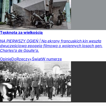
Tęsknota za wielkością
NA PIERWSZY OGIEŃ | Na ekrany francuskich kin weszła
dwuczęściowa epopeja filmowa o wojennych losach gen.
Charles’a de Gaulle’a.
Opinie
DoRzeczy+
Świat
W numerze