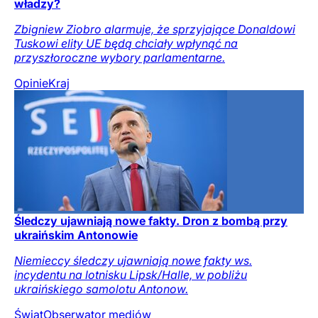
władzy?
Zbigniew Ziobro alarmuje, że sprzyjające Donaldowi
Tuskowi elity UE będą chciały wpłynąć na
przyszłoroczne wybory parlamentarne.
Opinie
Kraj
Śledczy ujawniają nowe fakty. Dron z bombą przy
ukraińskim Antonowie
Niemieccy śledczy ujawniają nowe fakty ws.
incydentu na lotnisku Lipsk/Halle, w pobliżu
ukraińskiego samolotu Antonow.
Świat
Obserwator mediów