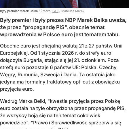
Były premier Marek Belka
/ Źródło:
PAP
/
Mateusz Marek
Były premier i były prezes NBP Marek Belka uważa,
że przez "propagandę PiS", obecnie temat
wprowadzenia w Polsce euro jest tematem tabu.
Obecnie euro jest oficjalną walutą 21 z 27 państw Unii
Europejskiej. Od 1 stycznia 2026 r. do strefy euro
dołączyła Bułgaria, stając się jej 21. członkiem.
Poza
strefą euro pozostaje 6 państw UE:
Polska, Czechy,
Węgry, Rumunia, Szwecja i Dania
. Ta ostatnia jako
jedyna ma formalny traktatowy opt-out z obowiązku
przyjęcia euro.
Według Marka Belki, "kwestia przyjęcia przez Polskę
euro została na tyle obrzydzona przez propagandę PiS,
że wszyscy boją się na ten temat cokolwiek
powiedzieć". "Prawo i Sprawiedliwość sprzeciwia się