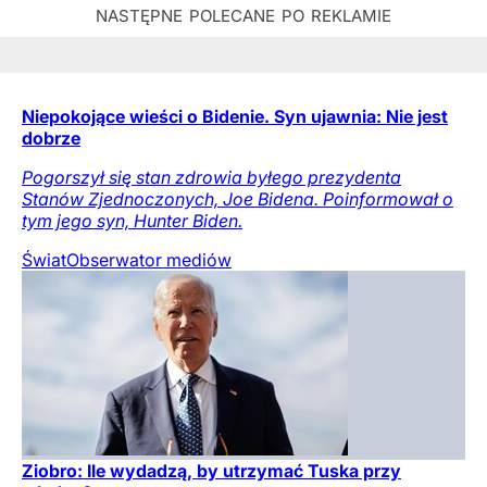
Niepokojące wieści o Bidenie. Syn ujawnia: Nie jest
dobrze
Pogorszył się stan zdrowia byłego prezydenta
Stanów Zjednoczonych, Joe Bidena. Poinformował o
tym jego syn, Hunter Biden.
Świat
Obserwator mediów
Ziobro: Ile wydadzą, by utrzymać Tuska przy