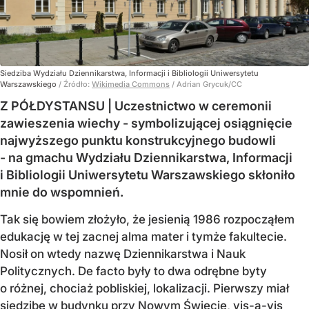
Siedziba Wydziału Dziennikarstwa, Informacji i Bibliologii Uniwersytetu
Warszawskiego
/ Źródło:
Wikimedia Commons
/
Adrian Grycuk/CC
Z PÓŁDYSTANSU | Uczestnictwo w ceremonii
zawieszenia wiechy - symbolizującej osiągnięcie
najwyższego punktu konstrukcyjnego budowli
- na gmachu Wydziału Dziennikarstwa, Informacji
i Bibliologii Uniwersytetu Warszawskiego skłoniło
mnie do wspomnień.
Tak się bowiem złożyło, że jesienią 1986 rozpocząłem
edukację w tej zacnej alma mater i tymże fakultecie.
Nosił on wtedy nazwę Dziennikarstwa i Nauk
Politycznych. De facto były to dwa odrębne byty
o różnej, chociaż pobliskiej, lokalizacji. Pierwszy miał
siedzibę w budynku przy Nowym Świecie, vis-a-vis