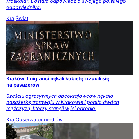
Moskala". Dostała odpowiedź o swojego polskiego
odpowiednika.
Kraj
Świat
Kraków. Imigranci nękali kobietę i rzucili się
na pasażerów
Sześciu agresywnych obcokrajowców nękało
pasażerkę tramwaju w Krakowie i pobiło dwóch
mężczyzn, którzy stanęli w jej obronie.
Kraj
Obserwator mediów