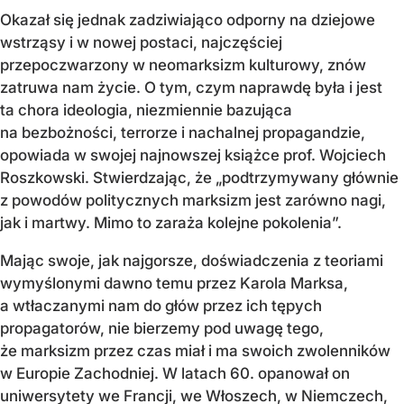
Okazał się jednak zadziwiająco odporny na dziejowe
wstrząsy i w nowej postaci, najczęściej
przepoczwarzony w neomarksizm kulturowy, znów
zatruwa nam życie. O tym, czym naprawdę była i jest
ta chora ideologia, niezmiennie bazująca
na bezbożności, terrorze i nachalnej propagandzie,
opowiada w swojej najnowszej książce prof. Wojciech
Roszkowski. Stwierdzając, że „podtrzymywany głównie
z powodów politycznych marksizm jest zarówno nagi,
jak i martwy. Mimo to zaraża kolejne pokolenia”.
Mając swoje, jak najgorsze, doświadczenia z teoriami
wymyślonymi dawno temu przez Karola Marksa,
a wtłaczanymi nam do głów przez ich tępych
propagatorów, nie bierzemy pod uwagę tego,
że marksizm przez czas miał i ma swoich zwolenników
w Europie Zachodniej. W latach 60. opanował on
uniwersytety we Francji, we Włoszech, w Niemczech,