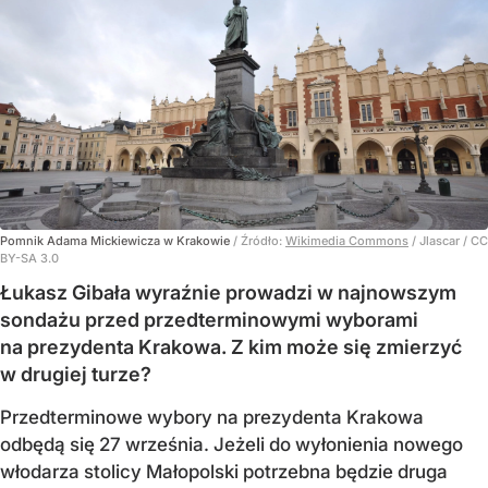
Pomnik Adama Mickiewicza w Krakowie
/ Źródło:
Wikimedia Commons
/
Jlascar / CC
BY-SA 3.0
Łukasz Gibała wyraźnie prowadzi w najnowszym
sondażu przed przedterminowymi wyborami
na prezydenta Krakowa. Z kim może się zmierzyć
w drugiej turze?
Przedterminowe wybory na prezydenta Krakowa
odbędą się 27 września. Jeżeli do wyłonienia nowego
włodarza stolicy Małopolski potrzebna będzie druga