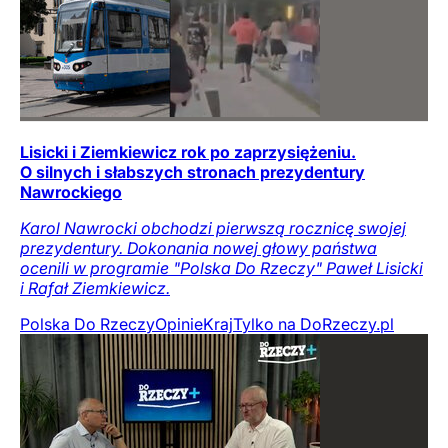
Lisicki i Ziemkiewicz rok po zaprzysiężeniu.
O silnych i słabszych stronach prezydentury
Nawrockiego
Karol Nawrocki obchodzi pierwszą rocznicę swojej
prezydentury. Dokonania nowej głowy państwa
ocenili w programie "Polska Do Rzeczy" Paweł Lisicki
i Rafał Ziemkiewicz.
Polska Do Rzeczy
Opinie
Kraj
Tylko na DoRzeczy.pl