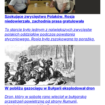
Szokujące zwycięstwo Polaków. Rosja
niedowierzała, zachodnia prasa gratulowała
To starcie było jednym z największych zwycięstw
polskich oddziałów podczas powstania
styczniowego. Rosja była zszokowana tą porażką.
W pobliżu gazociągu w Bułgarii eksplodował dron
Dron, który w sobotę rano wleciał w bułgarską
przestrzeń powietrzną od strony Rumunii,