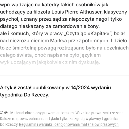
wprowadzając na katedry takich osobników jak
uchodzący za filozofa Louis Pierre Althusser, klasyczny
psychol, uznany przez sąd za niepoczytalnego i tylko
dlatego nieskazany za zamordowanie żony,
ale i komuch, który w pracy „Czytając »Kapitał«”, bolał
nad niezrozumieniem Marksa przez potomnych. I dzieło
to ze śmiertelną powagą roztrząsane było na uczelniach
całego świata, choć napisane było językiem
wykluczającym jakąkolwiek z nim dyskusję.
Artykuł został opublikowany w
14/2024 wydaniu
tygodnika Do Rzeczy
.
© ℗
Materiał chroniony prawem autorskim. Wszelkie prawa zastrzeżone.
Dalsze rozpowszechnianie artykułu tylko za zgodą wydawcy tygodnika
Do Rzeczy.
Regulamin i warunki licencjonowania materiałów prasowych
.