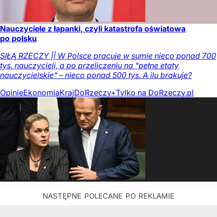
Nauczyciele z łapanki, czyli katastrofa oświatowa
po polsku
SIŁĄ RZECZY || W Polsce pracuje w sumie nieco ponad 700
tys. nauczycieli, a po przeliczeniu na "pełne etaty
nauczycielskie" – nieco ponad 500 tys. A ilu brakuje?
Opinie
Ekonomia
Kraj
DoRzeczy+
Tylko na DoRzeczy.pl