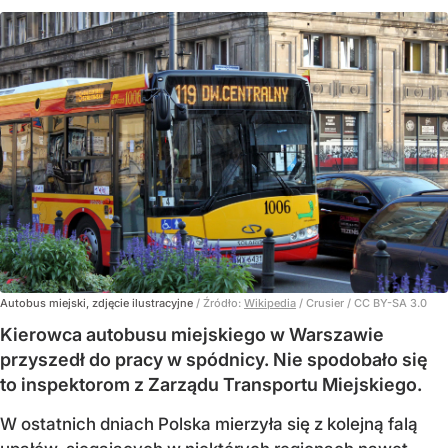
Autobus miejski, zdjęcie ilustracyjne
/ Źródło:
Wikipedia
/
Crusier / CC BY-SA 3.0
Kierowca autobusu miejskiego w Warszawie
przyszedł do pracy w spódnicy. Nie spodobało się
to inspektorom z Zarządu Transportu Miejskiego.
W ostatnich dniach Polska mierzyła się z kolejną falą