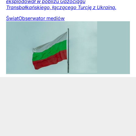
eksplodował w pobliżu Gazociągu
Transbałkańskiego, łączącego Turcję z Ukrainą.
Świat
Obserwator mediów