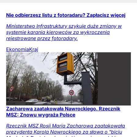
Nie odbierzesz listu z fotoradaru? Zapłacisz więcej
Ministerstwo Infrastruktury szykuje duże zmiany w
systemie karania kierowców za wykroczenia
rejestrowane przez fotoradary.
Ekonomia
Kraj
Zacharowa zaatakowała Nawrockiego. Rzecznik
MSZ: Znowu wygraża Polsce
Rzecznik MSZ Rosji Maria Zacharowa zaatakowała
prezydenta Karola Nawrockiego za słowa o "biciu