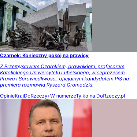
Czarnek: Konieczny pokój na prawicy
Z Przemysławem Czarnkiem, prawnikiem, profesorem
Katolickiego Uniwersytetu Lubelskiego, wiceprezesem
Prawa i Sprawiedliwości, oficjalnym kandydatem PiS na
premiera rozmawia Ryszard Gromadzki.
Opinie
Kraj
DoRzeczy+
W numerze
Tylko na DoRzeczy.pl