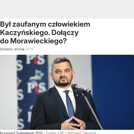
Był zaufanym człowiekiem
Kaczyńskiego. Dołączy
do Morawieckiego?
Dodano:
dzisiaj
12:15
Krzysztof Sobolewski (PiS)
/ Źródło:
PAP
/
Wojciech Olkuśnik