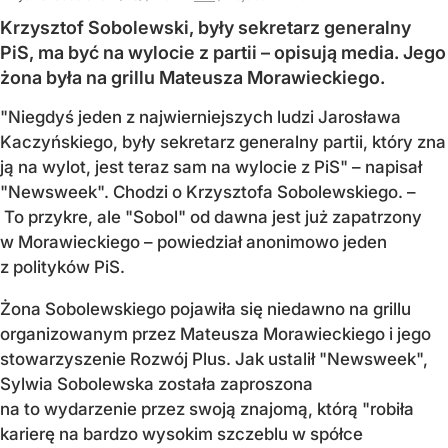
Krzysztof Sobolewski, były sekretarz generalny
PiS, ma być na wylocie z partii – opisują media. Jego
żona była na grillu Mateusza Morawieckiego.
"Niegdyś jeden z najwierniejszych ludzi Jarosława
Kaczyńskiego, były sekretarz generalny partii, który zna
ją na wylot, jest teraz sam na wylocie z PiS" – napisał
"Newsweek". Chodzi o Krzysztofa Sobolewskiego. –
To przykre, ale "Sobol" od dawna jest już zapatrzony
w Morawieckiego – powiedział anonimowo jeden
z polityków PiS.
Żona Sobolewskiego pojawiła się niedawno na grillu
organizowanym przez Mateusza Morawieckiego i jego
stowarzyszenie Rozwój Plus. Jak ustalił "Newsweek",
Sylwia Sobolewska została zaproszona
na to wydarzenie przez swoją znajomą, którą "robiła
karierę na bardzo wysokim szczeblu w spółce