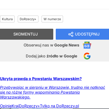
Kultura
DoRzeczy+
W numerze
SKOMENTUJ
UDOSTĘPNIJ
Obserwuj nas
w
Google News
Dodaj jako
źródło w Google
Ukryta prawda o Powstaniu Warszawskim?
Przebywając w sierpniu w Warszawie, trudno nie natknąć
się na różne formy wspominania Powstania
Warszawskiego.
Opinie
Kraj
DoRzeczy+
Tylko na DoRzeczy.pl