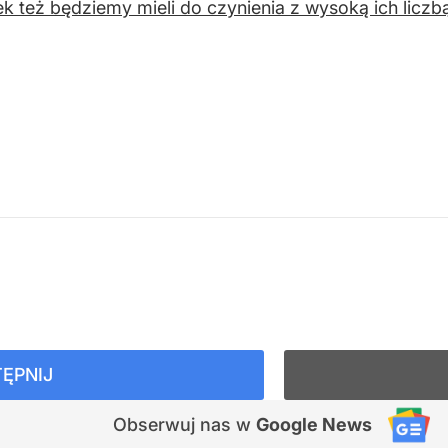
ek też będziemy mieli do czynienia z wysoką ich liczbą
ĘPNIJ
Obserwuj nas
w
Google News