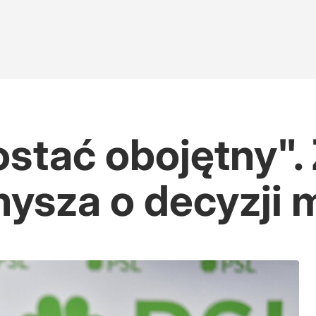
ostać obojętny".
ysza o decyzji 