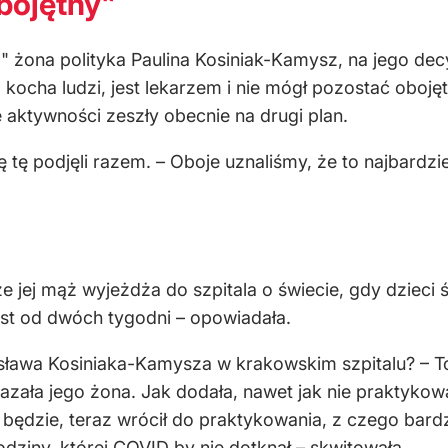
bojętny"
 żona polityka Paulina Kosiniak-Kamysz, na jego decy
ocha ludzi, jest lekarzem i nie mógł pozostać obojętn
ne aktywności zeszły obecnie na drugi plan.
 tę podjęli razem. – Oboje uznaliśmy, że to najbardz
e jej mąż wyjeżdża do szpitala o świecie, gdy dzieci 
est od dwóch tygodni – opowiadała.
ława Kosiniaka-Kamysza w krakowskim szpitalu? – To z
zała jego żona. Jak dodała, nawet jak nie praktykowa
 będzie, teraz wrócił do praktykowania, z czego bardz
odziny, której COVID by nie dotknął – skwitowała.