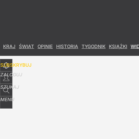
Udostępnij
49
Skomentuj
KRAJ
ŚWIAT
OPINIE
HISTORIA
TYGODNIK
KSIĄŻKI
WI
SUBSKRYBUJ
ZALOGUJ
SZUKAJ
MENU