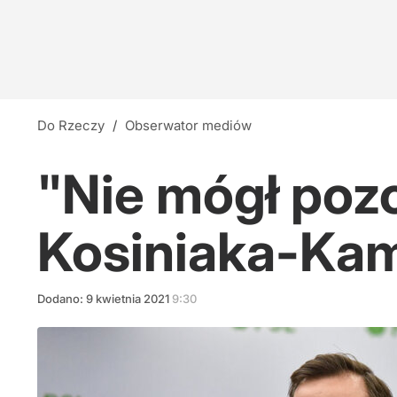
Do Rzeczy
/
Obserwator mediów
"Nie mógł poz
Kosiniaka-Kam
Dodano:
9
kwietnia
2021
9:30