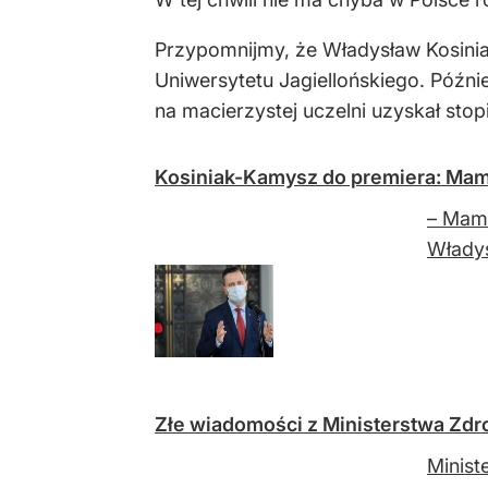
Przypomnijmy, że Władysław Kosini
Uniwersytetu Jagiellońskiego. Późn
na macierzystej uczelni uzyskał st
Kosiniak-Kamysz do premiera: Mamy
– Mamy
Włady
Złe wiadomości z Ministerstwa Zdr
Minist