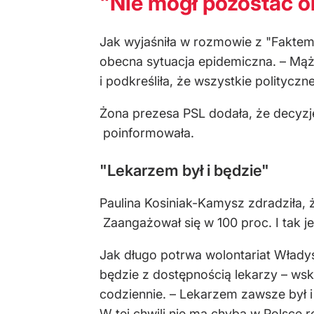
"Nie mógł pozostać o
Jak wyjaśniła w rozmowie z "Faktem"
obecna sytuacja epidemiczna. – Mąż k
i podkreśliła, że wszystkie politycz
Żona prezesa PSL dodała, że decyzję
poinformowała.
"Lekarzem był i będzie"
Paulina Kosiniak-Kamysz zdradziła, ż
Zaangażował się w 100 proc. I tak j
Jak długo potrwa wolontariat Władys
będzie z dostępnością lekarzy – wska
codziennie. – Lekarzem zawsze był i
W tej chwili nie ma chyba w Polsce r