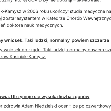
ak-Kamysz w 2006 roku ukończył studia medyczne n
iej został asystentem w Katedrze Chorób Wewnętrznyc
opień doktora nauk medycznych.
 wniosek. Taki ludzki, normalny, powiem szczerze
 wniosek do rządu. Taki ludzki, normalny powiem sz
sław Kosiniak-Kamysz.
owia. Utrzymuje się wysoka liczba zgonów
er zdrowia Adam Niedzielski ocenił, że po czwartk