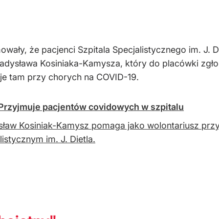
ały, że pacjenci Szpitala Specjalistycznego im. J. D
ysława Kosiniaka-Kamysza, który do placówki zgłosił 
uje tam przy chorych na COVID-19.
Przyjmuje pacjentów covidowych w szpitalu
ław Kosiniak-Kamysz pomaga jako wolontariusz przy
listycznym im. J. Dietla.