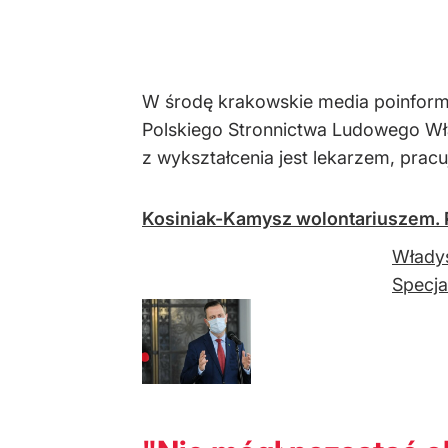
W środę krakowskie media poinformow
Polskiego Stronnictwa Ludowego Wład
z wykształcenia jest lekarzem, prac
Kosiniak-Kamysz wolontariuszem. 
Władys
Specja