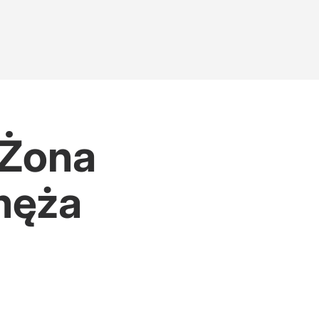
 Żona
męża