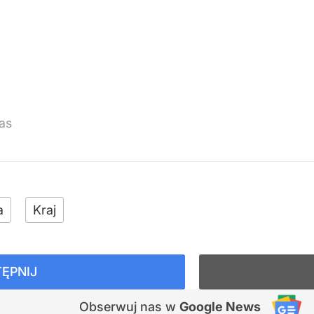
as
a
Kraj
ĘPNIJ
Obserwuj nas
w
Google News