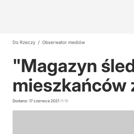
Do Rzeczy
/
Obserwator mediów
"Magazyn śled
mieszkańców z
Dodano:
17
czerwca
2021
11:19