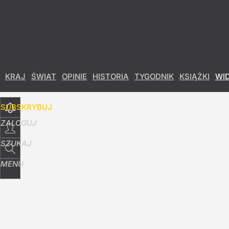
Udostępnij
3
Skomentuj
KRAJ
ŚWIAT
OPINIE
HISTORIA
TYGODNIK
KSIĄŻKI
WI
SUBSKRYBUJ
ZALOGUJ
SZUKAJ
MENU