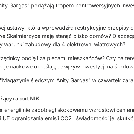
ty Gargas" podążają tropem kontrowersyjnych inwest
ej ustawy, która wprowadziła restrykcyjne przepisy 
we Skalmierzyce mają stanąć blisko domów? Dlaczeg
ały warunki zabudowy dla 4 elektrowni wiatrowych?
zędnicy podjęli za plecami mieszkańców? Czy na tere
je naukowe określające wpływ inwestycji na środow
"Magazynie śledczym Anity Gargas" w czwartek zara
żący raport NIK
er energii nie zapobiegł skokowemu wzrostowi cen en
ki UE ograniczania emisji CO2 i świadomości jej skutków