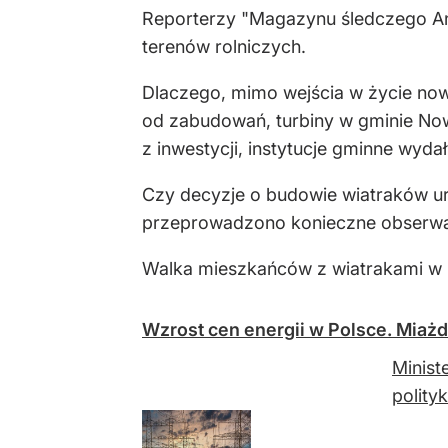
Reporterzy "Magazynu śledczego Ani
terenów rolniczych.
Dlaczego, mimo wejścia w życie now
od zabudowań, turbiny w gminie No
z inwestycji, instytucje gminne wyd
Czy decyzje o budowie wiatraków ur
przeprowadzono konieczne obserwac
Walka mieszkańców z wiatrakami w 
Wzrost cen energii w Polsce. Miażd
Minist
polity