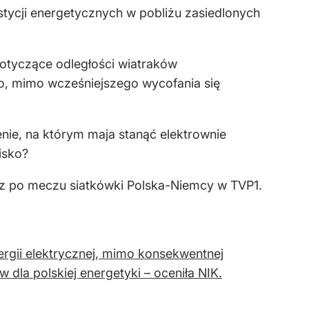
ycji energetycznych w pobliżu zasiedlonych
dotyczące odległości wiatraków
o, mimo wcześniejszego wycofania się
nie, na którym maja stanąć elektrownie
isko?
z po meczu siatkówki Polska-Niemcy w TVP1.
ergii elektrycznej, mimo konsekwentnej
 dla polskiej energetyki – oceniła NIK.