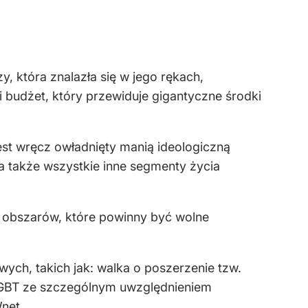
y, która znalazła się w jego rękach,
budżet, który przewiduje gigantyczne środki
.
est wręcz owładnięty manią ideologiczną
a także wszystkie inne segmenty życia
li obszarów, które powinny być wolne
ych, takich jak: walka o poszerzenie tzw.
i LGBT ze szczególnym uwzględnieniem
net.