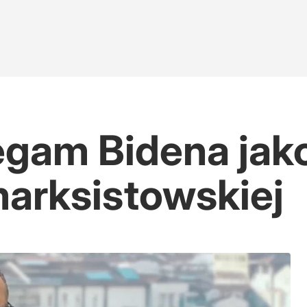
zegam Bidena jak
marksistowskiej