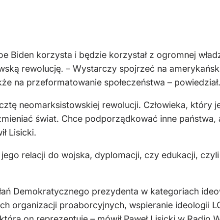
oe Biden korzysta i będzie korzystał z ogromnej władz
ską rewolucję. – Wystarczy spojrzeć na amerykański 
akże na przeformatowanie społeczeństwa – powiedział
ztę neomarksistowskiej rewolucji. Człowieka, który j
 zmieniać świat. Chce podporządkować inne państwa, 
ł Lisicki.
jego relacji do wojska, dyplomacji, czy edukacji, czy
ałań Demokratycznego prezydenta w kategoriach ideow
ich organizacji proaborcyjnych, wspieranie ideologi
którą on reprezentuje – mówił Paweł Lisicki w Radio W