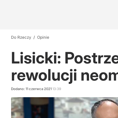
Do Rzeczy
/
Opinie
Lisicki: Postr
rewolucji neo
Dodano:
11
czerwca
2021
13:39