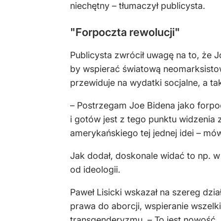
niechętny – tłumaczył publicysta.
"Forpoczta rewolucji"
Publicysta zwrócił uwagę na to, że J
by wspierać światową neomarksistow
przewiduje na wydatki socjalne, a t
– Postrzegam Joe Bidena jako forpoc
i gotów jest z tego punktu widzenia
amerykańskiego tej jednej idei – mówi
Jak dodał, doskonale widać to np. w 
od ideologii.
Paweł Lisicki wskazał na szereg dzi
prawa do aborcji, wspieranie wszelk
transgenderyzmu. – To jest nowość, 