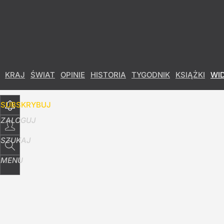
Udostępnij
13
Skomentuj
KRAJ
ŚWIAT
OPINIE
HISTORIA
TYGODNIK
KSIĄŻKI
WI
SUBSKRYBUJ
ZALOGUJ
SZUKAJ
MENU