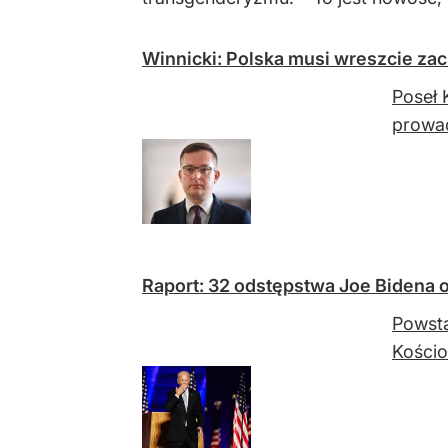
Winnicki: Polska musi wreszcie za
Poseł 
prowad
Raport: 32 odstępstwa Joe Bidena o
Powsta
Kościo