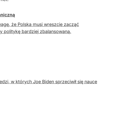
aniczną
uwagę, że Polska musi wreszcie zacząć
 politykę bardziej zbalansowaną.
dzi, w których Joe Biden sprzeciwił się nauce