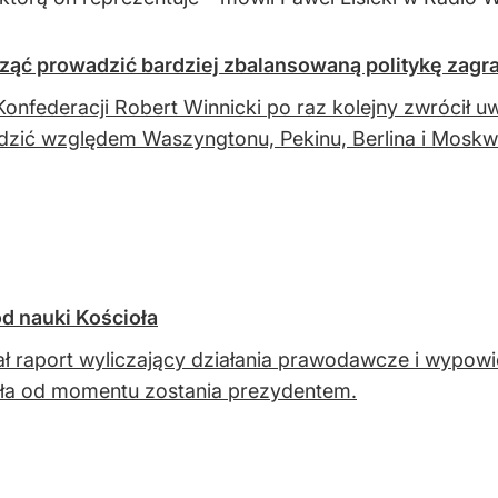
cząć prowadzić bardziej zbalansowaną politykę zagr
Konfederacji Robert Winnicki po raz kolejny zwrócił 
zić względem Waszyngtonu, Pekinu, Berlina i Moskwy
d nauki Kościoła
ł raport wyliczający działania prawodawcze i wypowie
ła od momentu zostania prezydentem.