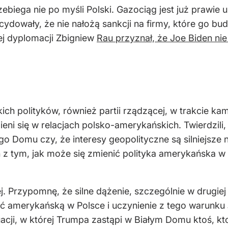
ebiega nie po myśli Polski. Gazociąg jest już prawie 
dowały, że nie nałożą sankcji na firmy, które go budu
ej dyplomacji Zbigniew
Rau przyznał, że Joe Biden nie
ch polityków, również partii rządzącej, w trakcie kam
ieni się w relacjach polsko-amerykańskich. Twierdzili,
o Domu czy, że interesy geopolityczne są silniejsze n
 z tym, jak może się zmienić polityka amerykańska w 
zej. Przypomnę, że silne dążenie, szczególnie w drug
ć amerykańską w Polsce i uczynienie z tego warunku
acji, w której Trumpa zastąpi w Białym Domu ktoś, kto