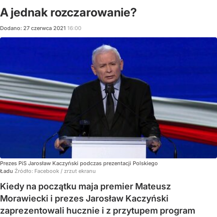
A jednak rozczarowanie?
Dodano:
27
czerwca
2021
16:00
Prezes PiS Jarosław Kaczyński podczas prezentacji Polskiego
Ładu
Źródło:
Facebook
/
zrzut ekranu
Kiedy na początku maja premier Mateusz
Morawiecki i prezes Jarosław Kaczyński
zaprezentowali hucznie i z przytupem program