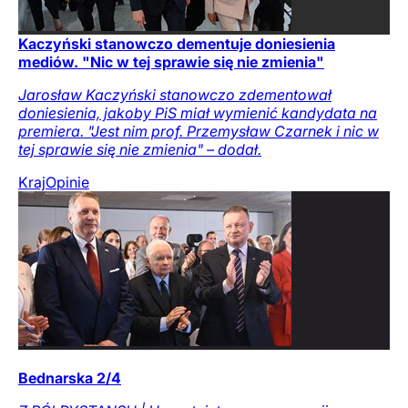
Kaczyński stanowczo dementuje doniesienia
mediów. "Nic w tej sprawie się nie zmienia"
Jarosław Kaczyński stanowczo zdementował
doniesienia, jakoby PiS miał wymienić kandydata na
premiera. "Jest nim prof. Przemysław Czarnek i nic w
tej sprawie się nie zmienia" – dodał.
Kraj
Opinie
Bednarska 2/4