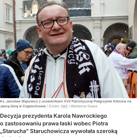
Ks. Jarosław Wąsowicz z uczestnikami XVII Patriotycznej Pielgrzymki Kibiców na
Jasną Górę w Częstochowie
/ Źródło:
PAP
/
Waldemar Deska
Decyzja prezydenta Karola Nawrockiego
o zastosowaniu prawa łaski wobec Piotra
„Starucha” Staruchowicza wywołała szeroką