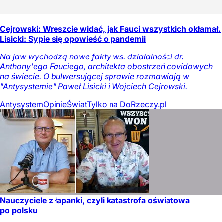
Cejrowski: Wreszcie widać, jak Fauci wszystkich okłamał.
Lisicki: Sypie się opowieść o pandemii
Na jaw wychodzą nowe fakty ws. działalności dr.
Anthony'ego Fauciego, architekta obostrzeń covidowych
na świecie. O bulwersującej sprawie rozmawiają w
"Antysystemie" Paweł Lisicki i Wojciech Cejrowski.
Antysystem
Opinie
Świat
Tylko na DoRzeczy.pl
Nauczyciele z łapanki, czyli katastrofa oświatowa
po polsku