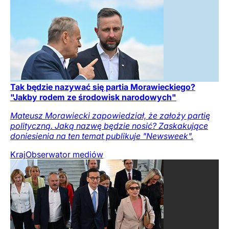
Tak będzie nazywać się partia Morawieckiego?
"Jakby rodem ze środowisk narodowych"
Mateusz Morawiecki zapowiedział, że założy partię
polityczną. Jaką nazwę będzie nosić? Zaskakujące
doniesienia na ten temat publikuje "Newsweek".
Kraj
Obserwator mediów