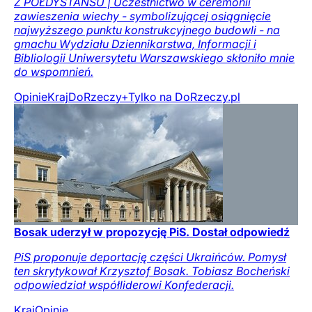
Z PÓŁDYSTANSU | Uczestnictwo w ceremonii
zawieszenia wiechy - symbolizującej osiągnięcie
najwyższego punktu konstrukcyjnego budowli - na
gmachu Wydziału Dziennikarstwa, Informacji i
Bibliologii Uniwersytetu Warszawskiego skłoniło mnie
do wspomnień.
Opinie
Kraj
DoRzeczy+
Tylko na DoRzeczy.pl
Bosak uderzył w propozycję PiS. Dostał odpowiedź
PiS proponuje deportację części Ukraińców. Pomysł
ten skrytykował Krzysztof Bosak. Tobiasz Bocheński
odpowiedział współliderowi Konfederacji.
Kraj
Opinie