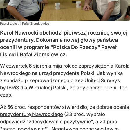
Paweł Lisicki i Rafał Ziemkiewicz
Karol Nawrocki obchodzi pierwszą rocznicę swojej
prezydentury. Dokonania nowej głowy państwa
ocenili w programie "Polska Do Rzeczy" Paweł
Lisicki i Rafał Ziemkiewicz.
W czwartek 6 sierpnia mija rok od zaprzysiężenia Karola
Nawrockiego na urząd prezydenta Polski. Jak wynika
z sondażu przeprowadzonego przez United Surveys
by IBRiS dla Wirtualnej Polski, Polacy dobrze ocenili ten
czas.
Aż 56 proc. respondentów stwierdziło, że
dobrze ocenia
prezydenturę Nawrockiego
(33 proc. wybrało
odpowiedź "zdecydowanie pozytywnie", a 23 proc.
"raczej pozytywnie"). Negatywną ocenę wystawiło