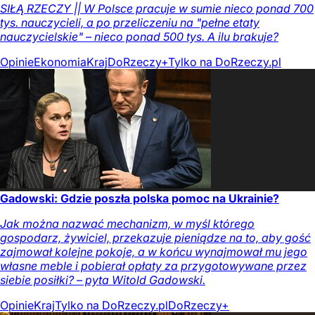
SIŁĄ RZECZY || W Polsce pracuje w sumie nieco ponad 700
tys. nauczycieli, a po przeliczeniu na "pełne etaty
nauczycielskie" – nieco ponad 500 tys. A ilu brakuje?
Opinie
Ekonomia
Kraj
DoRzeczy+
Tylko na DoRzeczy.pl
Gadowski: Gdzie poszła polska pomoc na Ukrainie?
Jak można nazwać mechanizm, w myśl którego
gospodarz, żywiciel, przekazuje pieniądze na to, aby gość
zajmował kolejne pokoje, a w końcu wynajmował mu jego
własne meble i pobierał opłaty za przygotowywane przez
siebie posiłki? – pyta Witold Gadowski.
Opinie
Kraj
Tylko na DoRzeczy.pl
DoRzeczy+