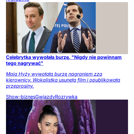
Celebrytka wywołała burzę. "Nigdy nie powinnam
tego nagrywać"
Maja Hyży wywołała burzę nagraniem zza
kierownicy. Wokalistka usunęła film i opublikowała
przeprosiny.
Show-biznes
Gwiazdy
Rozrywka