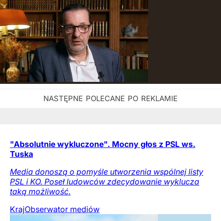
"Absolutnie wykluczone". Mocny głos z PSL ws.
Tuska
Media donoszą o pomyśle utworzenia wspólnej listy
PSL i KO. Poseł ludowców zdecydowanie wyklucza
taką możliwość.
Kraj
Obserwator mediów