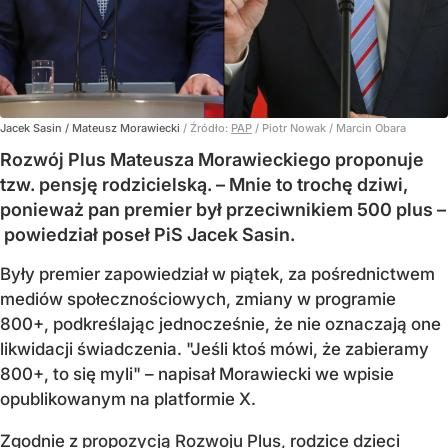
Jacek Sasin / Mateusz Morawiecki
/ Źródło:
PAP
/
Piotr Nowak / Marcin Obara
Rozwój Plus Mateusza Morawieckiego proponuje
tzw. pensję rodzicielską. – Mnie to trochę dziwi,
ponieważ pan premier był przeciwnikiem 500 plus –
powiedział poseł PiS Jacek Sasin.
Były premier zapowiedział w piątek, za pośrednictwem
mediów społecznościowych, zmiany w programie
800+, podkreślając jednocześnie, że nie oznaczają one
likwidacji świadczenia. "Jeśli ktoś mówi, że zabieramy
800+, to się myli" – napisał Morawiecki we wpisie
opublikowanym na platformie X.
Zgodnie z
propozycją Rozwoju Plus
, rodzice dzieci