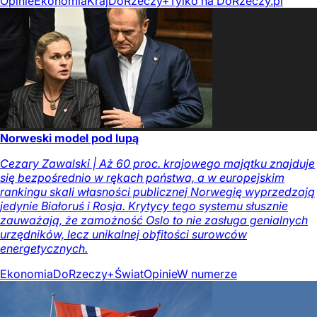
Opinie
Ekonomia
Kraj
DoRzeczy+
Tylko na DoRzeczy.pl
Norweski model pod lupą
Cezary Zawalski | Aż 60 proc. krajowego majątku znajduje
się bezpośrednio w rękach państwa, a w europejskim
rankingu skali własności publicznej Norwegię wyprzedzają
jedynie Białoruś i Rosja. Krytycy tego systemu słusznie
zauważają, że zamożność Oslo to nie zasługa genialnych
urzędników, lecz unikalnej obfitości surowców
energetycznych.
Ekonomia
DoRzeczy+
Świat
Opinie
W numerze