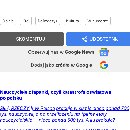
Opinie
Kraj
DoRzeczy+
Kultura
W numerze
SKOMENTUJ
UDOSTĘPNIJ
Obserwuj nas
w
Google News
Dodaj jako
źródło w Google
Nauczyciele z łapanki, czyli katastrofa oświatowa
po polsku
SIŁĄ RZECZY || W Polsce pracuje w sumie nieco ponad 700
tys. nauczycieli, a po przeliczeniu na "pełne etaty
nauczycielskie" – nieco ponad 500 tys. A ilu brakuje?