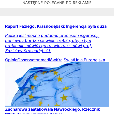
Raport Faziego. Krasnodębski: Ingerencja była duża
Polska jest mocno poddana procesom ingerencji,
ponieważ bardzo niewiele zrobiła, aby o tym
problemie mówić i go rozwiązać - mówi prof.
Zdzisław Krasnodębski.
Opinie
Obserwator mediów
Kraj
Świat
Unia Europejska
Zacharowa zaatakowała Nawrockiego. Rzecznik