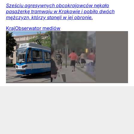
Sześciu agresywnych obcokrajowców nękało
pasażerkę tramwaju w Krakowie i pobiło dwóch
mężczyzn, którzy stanęli w jej obronie.
Kraj
Obserwator mediów