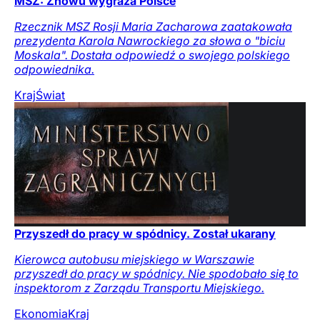
MSZ: Znowu wygraża Polsce
Rzecznik MSZ Rosji Maria Zacharowa zaatakowała
prezydenta Karola Nawrockiego za słowa o "biciu
Moskala". Dostała odpowiedź o swojego polskiego
odpowiednika.
Kraj
Świat
Przyszedł do pracy w spódnicy. Został ukarany
Kierowca autobusu miejskiego w Warszawie
przyszedł do pracy w spódnicy. Nie spodobało się to
inspektorom z Zarządu Transportu Miejskiego.
Ekonomia
Kraj