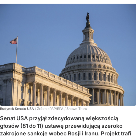
Budynek Senatu USA
/ Źródło:
PAP/EPA
/
Shawn Thew
Senat USA przyjął zdecydowaną większością
głosów (81 do 11) ustawę przewidującą szeroko
zakrojone sankcje wobec Rosji i Iranu. Projekt trafi