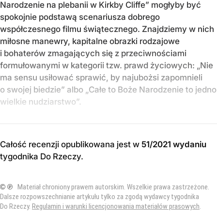
Narodzenie na plebanii w Kirkby Cliffe” mogłyby być
spokojnie podstawą scenariusza dobrego
współczesnego filmu świątecznego. Znajdziemy w nich
miłosne manewry, kapitalne obrazki rodzajowe
i bohaterów zmagających się z przeciwnościami
formułowanymi w kategorii tzw. prawd życiowych: „Nie
ma sensu usiłować sprawić, by najubożsi zapomnieli
o swojej biedzie” albo „Całe to Boże Narodzenie to jedno
wielkie nudziarstwo”.
Całość recenzji opublikowana jest w
51/2021 wydaniu
tygodnika Do Rzeczy
.
© ℗
Materiał chroniony prawem autorskim. Wszelkie prawa zastrzeżone.
Dalsze rozpowszechnianie artykułu tylko za zgodą wydawcy tygodnika
Do Rzeczy.
Regulamin i warunki licencjonowania materiałów prasowych
.