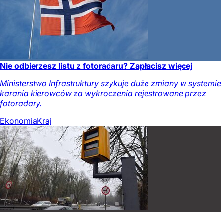
Nie odbierzesz listu z fotoradaru? Zapłacisz więcej
Ministerstwo Infrastruktury szykuje duże zmiany w systemie
karania kierowców za wykroczenia rejestrowane przez
fotoradary.
Ekonomia
Kraj