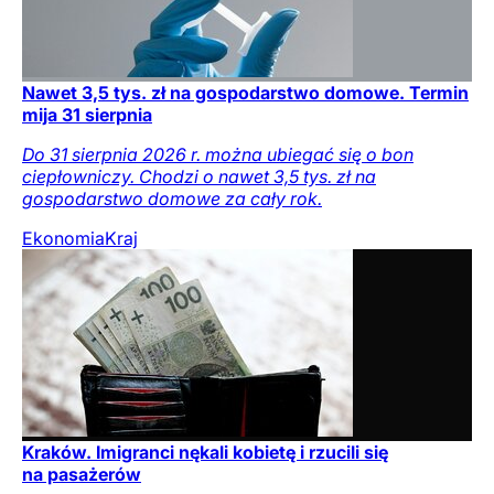
Nawet 3,5 tys. zł na gospodarstwo domowe. Termin
mija 31 sierpnia
Do 31 sierpnia 2026 r. można ubiegać się o bon
ciepłowniczy. Chodzi o nawet 3,5 tys. zł na
gospodarstwo domowe za cały rok.
Ekonomia
Kraj
Kraków. Imigranci nękali kobietę i rzucili się
na pasażerów