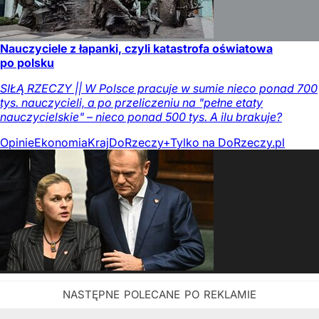
Nauczyciele z łapanki, czyli katastrofa oświatowa
po polsku
SIŁĄ RZECZY || W Polsce pracuje w sumie nieco ponad 700
tys. nauczycieli, a po przeliczeniu na "pełne etaty
nauczycielskie" – nieco ponad 500 tys. A ilu brakuje?
Opinie
Ekonomia
Kraj
DoRzeczy+
Tylko na DoRzeczy.pl