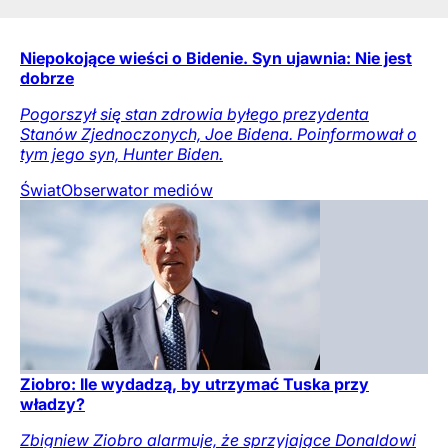
Niepokojące wieści o Bidenie. Syn ujawnia: Nie jest
dobrze
Pogorszył się stan zdrowia byłego prezydenta
Stanów Zjednoczonych, Joe Bidena. Poinformował o
tym jego syn, Hunter Biden.
Świat
Obserwator mediów
Ziobro: Ile wydadzą, by utrzymać Tuska przy
władzy?
Zbigniew Ziobro alarmuje, że sprzyjające Donaldowi