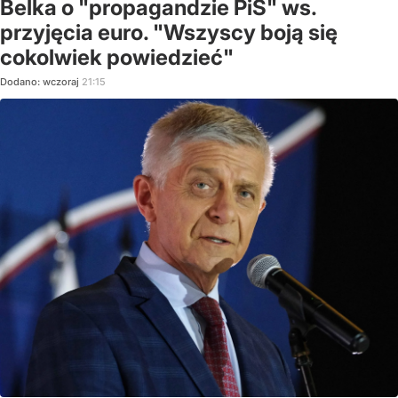
Belka o "propagandzie PiS" ws.
przyjęcia euro. "Wszyscy boją się
cokolwiek powiedzieć"
Dodano:
wczoraj
21:15