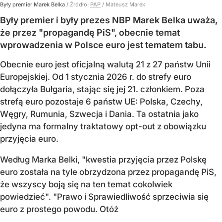
Były premier Marek Belka
/ Źródło:
PAP
/
Mateusz Marek
Były premier i były prezes NBP Marek Belka uważa,
że przez "propagandę PiS", obecnie temat
wprowadzenia w Polsce euro jest tematem tabu.
Obecnie euro jest oficjalną walutą 21 z 27 państw Unii
Europejskiej. Od 1 stycznia 2026 r. do strefy euro
dołączyła Bułgaria, stając się jej 21. członkiem.
Poza
strefą euro pozostaje 6 państw UE:
Polska, Czechy,
Węgry, Rumunia, Szwecja i Dania
. Ta ostatnia jako
jedyna ma formalny traktatowy opt-out z obowiązku
przyjęcia euro.
Według Marka Belki, "kwestia przyjęcia przez Polskę
euro została na tyle obrzydzona przez propagandę PiS,
że wszyscy boją się na ten temat cokolwiek
powiedzieć". "Prawo i Sprawiedliwość sprzeciwia się
euro z prostego powodu. Otóż