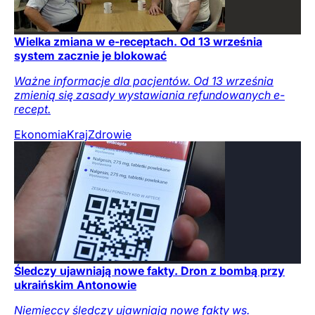
Wielka zmiana w e-receptach. Od 13 września
system zacznie je blokować
Ważne informacje dla pacjentów. Od 13 września
zmienią się zasady wystawiania refundowanych e-
recept.
Ekonomia
Kraj
Zdrowie
Śledczy ujawniają nowe fakty. Dron z bombą przy
ukraińskim Antonowie
Niemieccy śledczy ujawniają nowe fakty ws.