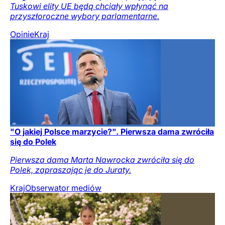
Tuskowi elity UE będą chciały wpłynąć na
przyszłoroczne wybory parlamentarne.
Opinie
Kraj
"O jakiej Polsce marzycie?". Pierwsza dama zwróciła
się do Polek
Pierwsza dama Marta Nawrocka zwróciła się do
Polek, zapraszając je do Juraty.
Kraj
Obserwator mediów