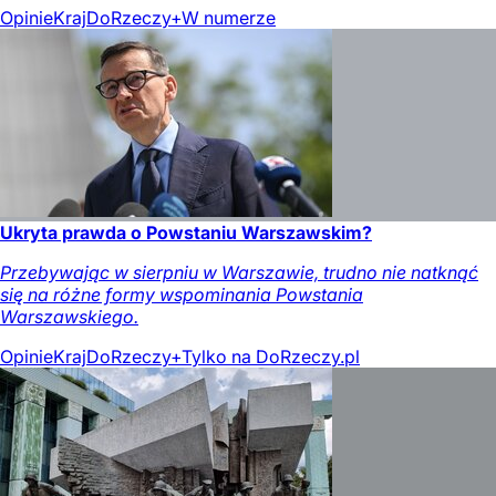
Opinie
Kraj
DoRzeczy+
W numerze
Ukryta prawda o Powstaniu Warszawskim?
Przebywając w sierpniu w Warszawie, trudno nie natknąć
się na różne formy wspominania Powstania
Warszawskiego.
Opinie
Kraj
DoRzeczy+
Tylko na DoRzeczy.pl