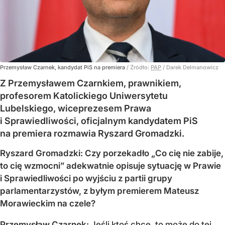
Przemysław Czarnek, kandydat PiS na premiera
/ Źródło:
PAP
/
Darek Delmanowicz
Z Przemysławem Czarnkiem, prawnikiem,
profesorem Katolickiego Uniwersytetu
Lubelskiego, wiceprezesem Prawa
i Sprawiedliwości, oficjalnym kandydatem PiS
na premiera rozmawia Ryszard Gromadzki.
Ryszard Gromadzki: Czy porzekadło „Co cię nie zabije,
to cię wzmocni” adekwatnie opisuje sytuację w Prawie
i Sprawiedliwości po wyjściu z partii grupy
parlamentarzystów, z byłym premierem Mateusz
Morawieckim na czele?
Przemysław Czarnek:
Jeśli ktoś chce, to może do tej