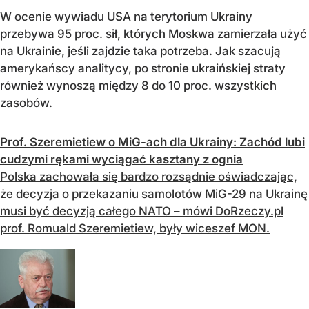
W ocenie wywiadu USA na terytorium Ukrainy
przebywa 95 proc. sił, których Moskwa zamierzała użyć
na Ukrainie, jeśli zajdzie taka potrzeba. Jak szacują
amerykańscy analitycy, po stronie ukraińskiej straty
również wynoszą między 8 do 10 proc. wszystkich
zasobów.
Prof. Szeremietiew o MiG-ach dla Ukrainy: Zachód lubi
cudzymi rękami wyciągać kasztany z ognia
Polska zachowała się bardzo rozsądnie oświadczając,
że decyzja o przekazaniu samolotów MiG-29 na Ukrainę
musi być decyzją całego NATO – mówi DoRzeczy.pl
prof. Romuald Szeremietiew, były wiceszef MON.