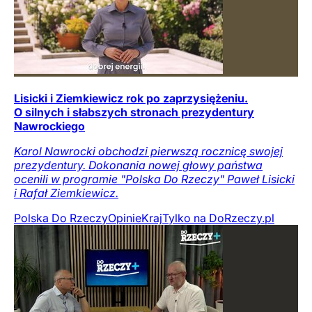
Lisicki i Ziemkiewicz rok po zaprzysiężeniu.
O silnych i słabszych stronach prezydentury
Nawrockiego
Karol Nawrocki obchodzi pierwszą rocznicę swojej
prezydentury. Dokonania nowej głowy państwa
ocenili w programie "Polska Do Rzeczy" Paweł Lisicki
i Rafał Ziemkiewicz.
Polska Do Rzeczy
Opinie
Kraj
Tylko na DoRzeczy.pl