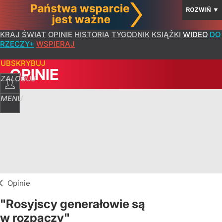
ROZWIŃ
▼
KRAJ
ŚWIAT
OPINIE
HISTORIA
TYGODNIK
KSIĄŻKI
WIDEO
DO
RZECZY+
WSPIERAJ
SUBSKRYBUJ
OPINIE
ZALOGUJ
MENU
Opinie
"Rosyjscy generałowie są
w rozpaczy"