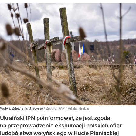
Wołyń. Zdjęcie ilustracyjne
/ Źródło:
PAP
/
Vitaliy Hrabar
Ukraiński IPN poinformował, że jest zgoda
na przeprowadzenie ekshumacji polskich ofiar
ludobójstwa wołyńskiego w Hucie Pieniackiej