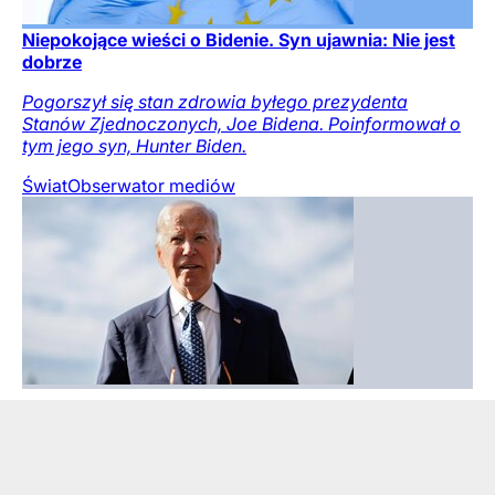
Niepokojące wieści o Bidenie. Syn ujawnia: Nie jest
dobrze
Pogorszył się stan zdrowia byłego prezydenta
Stanów Zjednoczonych, Joe Bidena. Poinformował o
tym jego syn, Hunter Biden.
Świat
Obserwator mediów