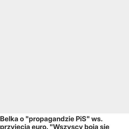
Belka o "propagandzie PiS" ws.
przyjęcia euro. "Wszyscy boją się