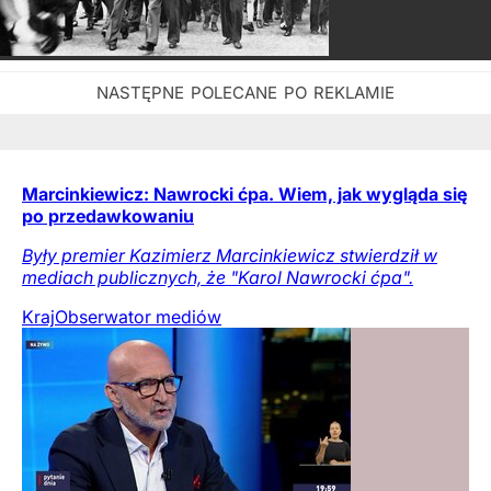
Marcinkiewicz: Nawrocki ćpa. Wiem, jak wygląda się
po przedawkowaniu
Były premier Kazimierz Marcinkiewicz stwierdził w
mediach publicznych, że "Karol Nawrocki ćpa".
Kraj
Obserwator mediów