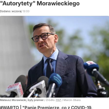
"Autorytety" Morawieckiego
Dodano:
wczoraj
19:00
Mateusz Morawiecki, były premier
/ Źródło:
PAP
/
Marcin Obara
#WARTO | "Panie Premierze, co z COVID-19,