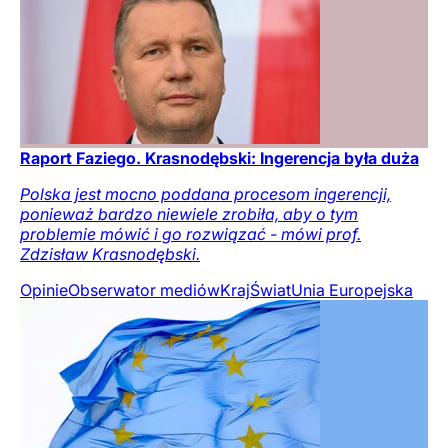
Raport Faziego. Krasnodębski: Ingerencja była duża
Polska jest mocno poddana procesom ingerencji,
ponieważ bardzo niewiele zrobiła, aby o tym
problemie mówić i go rozwiązać - mówi prof.
Zdzisław Krasnodębski.
Opinie
Obserwator mediów
Kraj
Świat
Unia Europejska