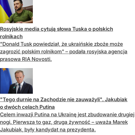
Rosyjskie media cytują słowa Tuska o polskich
rolnikach
"Donald Tusk powiedział, że ukraińskie zboże może
zagrozić polskim rolnikom" – podała rosyjska agencja
prasowa RIA Novosti.
"Tego durnie na Zachodzie nie zauważyli". Jakubiak
o dwóch celach Putina
Celem inwazji Putina na Ukrainę jest zbudowanie drugiej
nogi. Pierwsza to gaz, druga żywność – uważa Marek
Jakubiak, były kandydat na prezydenta.