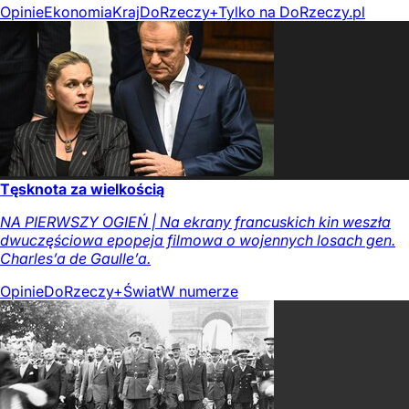
Opinie
Ekonomia
Kraj
DoRzeczy+
Tylko na DoRzeczy.pl
Tęsknota za wielkością
NA PIERWSZY OGIEŃ | Na ekrany francuskich kin weszła
dwuczęściowa epopeja filmowa o wojennych losach gen.
Charles’a de Gaulle’a.
Opinie
DoRzeczy+
Świat
W numerze