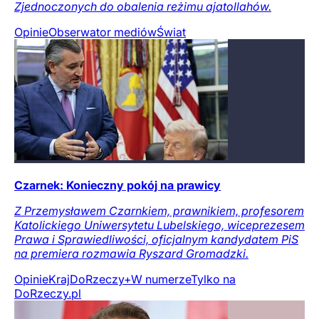
Zjednoczonych do obalenia reżimu ajatollahów.
Opinie
Obserwator mediów
Świat
Czarnek: Konieczny pokój na prawicy
Z Przemysławem Czarnkiem, prawnikiem, profesorem
Katolickiego Uniwersytetu Lubelskiego, wiceprezesem
Prawa i Sprawiedliwości, oficjalnym kandydatem PiS
na premiera rozmawia Ryszard Gromadzki.
Opinie
Kraj
DoRzeczy+
W numerze
Tylko na
DoRzeczy.pl