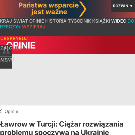
ROZWIŃ
▼
KRAJ
ŚWIAT
OPINIE
HISTORIA
TYGODNIK
KSIĄŻKI
WIDEO
DO
RZECZY+
WSPIERAJ
SUBSKRYBUJ
OPINIE
ZALOGUJ
MENU
Opinie
Ławrow w Turcji: Ciężar rozwiązania
problemu spoczywa na Ukrainie