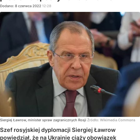
Dodano:
8
czerwca
2022
12:28
Siergiej Ławrow, minister spraw zagranicznych Rosji
Źródło:
Wikimedia Commons
Szef rosyjskiej dyplomacji Siergiej Ławrow
powiedział, że na Ukrainie ciąży obowiązek