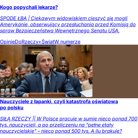
Kogo popychali lekarze?
SPODE ŁBA | Ciekawym widowiskiem cieszyć się mogli
Amerykanie, obserwujący przesłuchania przed Komisją do
spraw Bezpieczeństwa Wewnętrznego Senatu USA.
Opinie
DoRzeczy+
Świat
W numerze
Nauczyciele z łapanki, czyli katastrofa oświatowa
po polsku
SIŁĄ RZECZY || W Polsce pracuje w sumie nieco ponad 700
tys. nauczycieli, a po przeliczeniu na "pełne etaty
nauczycielskie" – nieco ponad 500 tys. A ilu brakuje?