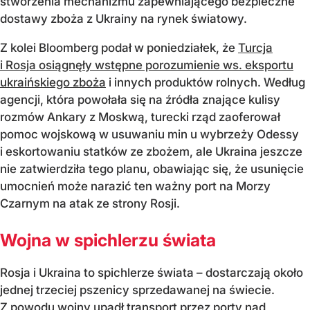
stworzenia mechanizmu zapewniającego bezpieczne
dostawy zboża z Ukrainy na rynek światowy.
Z kolei Bloomberg podał w poniedziałek, że
Turcja
i Rosja osiągnęły wstępne porozumienie ws. eksportu
ukraińskiego zboża
i innych produktów rolnych. Według
agencji, która powołała się na źródła znające kulisy
rozmów Ankary z Moskwą, turecki rząd zaoferował
pomoc wojskową w usuwaniu min u wybrzeży Odessy
i eskortowaniu statków ze zbożem, ale Ukraina jeszcze
nie zatwierdziła tego planu, obawiając się, że usunięcie
umocnień może narazić ten ważny port na Morzy
Czarnym na atak ze strony Rosji.
Wojna w spichlerzu świata
Rosja i Ukraina to spichlerze świata – dostarczają około
jednej trzeciej pszenicy sprzedawanej na świecie.
Z powodu wojny upadł transport przez porty nad