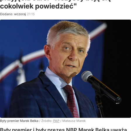
cokolwiek powiedzieć"
Dodano:
wczoraj
21:15
Były premier Marek Belka
/ Źródło:
PAP
/
Mateusz Marek
Były premier i były prezes NBP Marek Belka uważa,