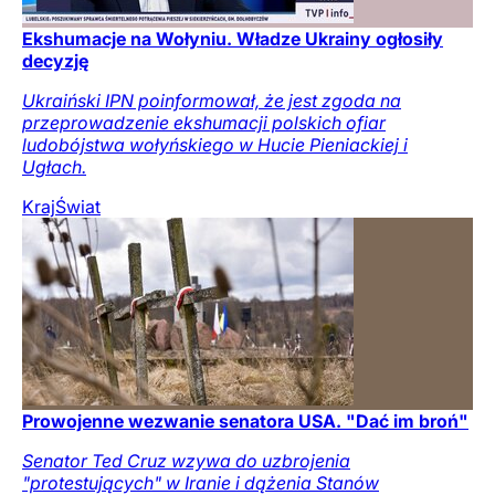
Ekshumacje na Wołyniu. Władze Ukrainy ogłosiły
decyzję
Ukraiński IPN poinformował, że jest zgoda na
przeprowadzenie ekshumacji polskich ofiar
ludobójstwa wołyńskiego w Hucie Pieniackiej i
Ugłach.
Kraj
Świat
Prowojenne wezwanie senatora USA. "Dać im broń"
Senator Ted Cruz wzywa do uzbrojenia
"protestujących" w Iranie i dążenia Stanów