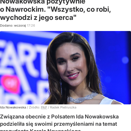
Nowakowska pozytywnie
o Nawrockim. "Wszystko, co robi,
wychodzi z jego serca"
Dodano:
wczoraj
17:26
Ida Nowakowska
/ Źródło:
PAP
/
Radek Pietruszka
Związana obecnie z Polsatem Ida Nowakowska
podzieliła się swoimi przemyśleniami na temat