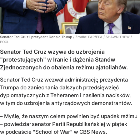
Senator Ted Cruz i prezydent Donald Trump
/ Źródło:
PAP/EPA
/
SHAWN THEW /
POOL
Senator Ted Cruz wzywa do uzbrojenia
"protestujących" w Iranie i dążenia Stanów
Zjednoczonych do obalenia reżimu ajatollahów.
Senator Ted Cruz wezwał administrację prezydenta
Trumpa do zaniechania dalszych przedsięwzięć
dyplomatycznych z Teheranem i nasilenia nacisków,
w tym do uzbrojenia antyrządowych demonstrantów.
– Myślę, że naszym celem powinien być upadek reżimu
– powiedział senator Partii Republikańskiej w piątek
w podcaście "School of War" w CBS News.