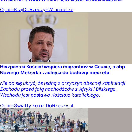
Opinie
Kraj
DoRzeczy+
W numerze
Hiszpański Kościół wspiera migrantów w Ceucie, a abp
Nowego Meksyku zachęca do budowy meczetu
Nie da się ukryć, że jedną z przyczyn obecnej kapitulacji
Zachodu przed falą nachodźców z Afryki i Bliskiego
Wschodu jest postawa Kościoła katolickiego.
Opinie
Świat
Tylko na DoRzeczy.pl