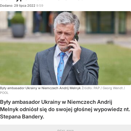
Dodano:
29
lipca
2022
9:59
Były ambasador Ukrainy w Niemczech Andrij Melnyk
Źródło:
PAP
/
Georg Wendt /
POOL
Były ambasador Ukrainy w Niemczech Andrij
Melnyk odniósł się do swojej głośnej wypowiedz nt.
Stepana Bandery.