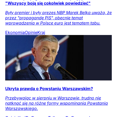
"Wszyscy boją się cokolwiek powiedzieć"
Były premier i były prezes NBP Marek Belka uważa, że
przez "propagandę PiS", obecnie temat
wprowadzenia w Polsce euro jest tematem tabu.
Ekonomia
Opinie
Kraj
Ukryta prawda o Powstaniu Warszawskim?
Przebywając w sierpniu w Warszawie, trudno nie
natknąć się na różne formy wspominania Powstania
Warszawskiego.