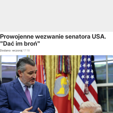
Prowojenne wezwanie senatora USA.
"Dać im broń"
Dodano:
wczoraj
17:18