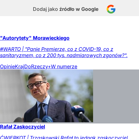
Dodaj jako
źródło w Google
"Autorytety" Morawieckiego
#WARTO | "Panie Premierze, co z COVID-19, co z
sanitaryzmem, co z 200 tys. nadmiarowych zgonów?".
Opinie
Kraj
DoRzeczy+
W numerze
Rafał Zaskoczyciel
ĆWIERKOT | Trzaskowski Rafał to jednak zaskoczyciel.