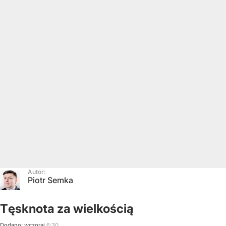
Autor:
Piotr Semka
Tęsknota za wielkością
Dodano:
wczoraj
6:30