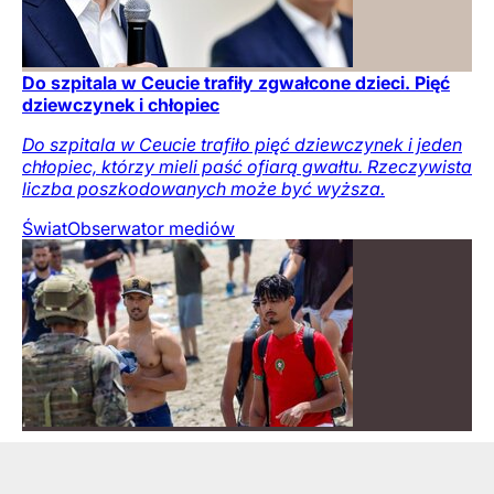
Do szpitala w Ceucie trafiły zgwałcone dzieci. Pięć
dziewczynek i chłopiec
Do szpitala w Ceucie trafiło pięć dziewczynek i jeden
chłopiec, którzy mieli paść ofiarą gwałtu. Rzeczywista
liczba poszkodowanych może być wyższa.
Świat
Obserwator mediów