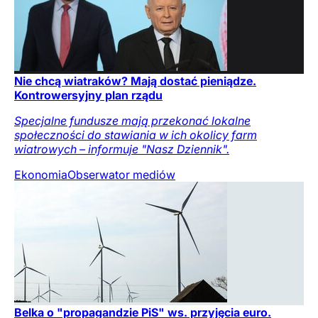
Nie chcą wiatraków? Mają dostać pieniądze.
Kontrowersyjny plan rządu
Specjalne fundusze mają przekonać lokalne
społeczności do stawiania w ich okolicy farm
wiatrowych – informuje "Nasz Dziennik".
Ekonomia
Obserwator mediów
Belka o "propagandzie PiS" ws. przyjęcia euro.