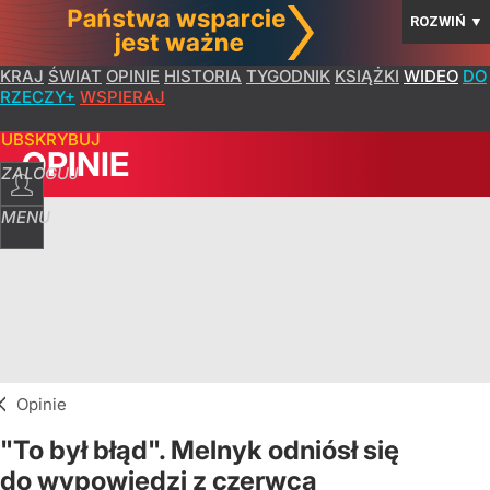
ROZWIŃ
▼
KRAJ
ŚWIAT
OPINIE
HISTORIA
TYGODNIK
KSIĄŻKI
WIDEO
DO
RZECZY+
WSPIERAJ
SUBSKRYBUJ
OPINIE
ZALOGUJ
MENU
Opinie
"To był błąd". Melnyk odniósł się
do wypowiedzi z czerwca