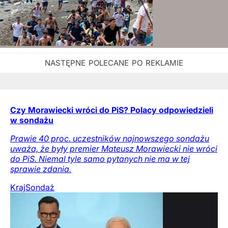
Czy Morawiecki wróci do PiS? Polacy odpowiedzieli
w sondażu
Prawie 40 proc. uczestników najnowszego sondażu
uważa, że były premier Mateusz Morawiecki nie wróci
do PiS. Niemal tyle samo pytanych nie ma w tej
sprawie zdania.
Kraj
Sondaż