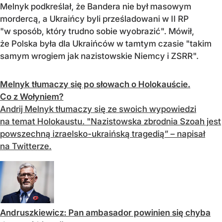
Melnyk podkreślał, że Bandera nie był masowym
mordercą, a Ukraińcy byli prześladowani w II RP
"w sposób, który trudno sobie wyobrazić". Mówił,
że Polska była dla Ukraińców w tamtym czasie "takim
samym wrogiem jak nazistowskie Niemcy i ZSRR".
Melnyk tłumaczy się po słowach o Holokauście.
Co z Wołyniem?
Andrij Melnyk tłumaczy się ze swoich wypowiedzi
na temat Holokaustu. "Nazistowska zbrodnia Szoah jest
powszechną izraelsko-ukraińską tragedią” – napisał
na Twitterze.
Andruszkiewicz: Pan ambasador powinien się chyba