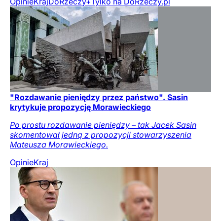
Opinie
Kraj
DoRzeczy+
Tylko na DoRzeczy.pl
"Rozdawanie pieniędzy przez państwo". Sasin
krytykuje propozycję Morawieckiego
Po prostu rozdawanie pieniędzy – tak Jacek Sasin
skomentował jedną z propozycji stowarzyszenia
Mateusza Morawieckiego.
Opinie
Kraj