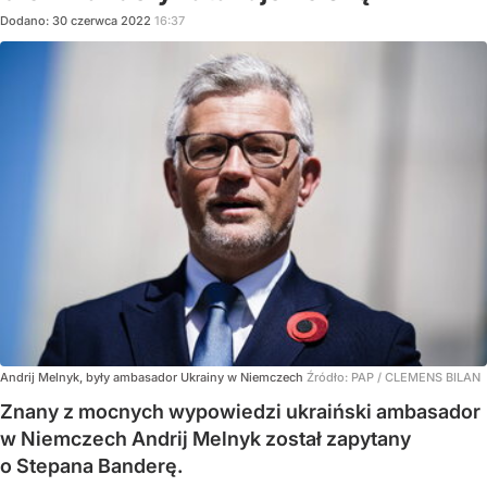
Dodano:
30
czerwca
2022
16:37
Andrij Melnyk, były ambasador Ukrainy w Niemczech
Źródło:
PAP
/
CLEMENS BILAN
Znany z mocnych wypowiedzi ukraiński ambasador
w Niemczech Andrij Melnyk został zapytany
o Stepana Banderę.