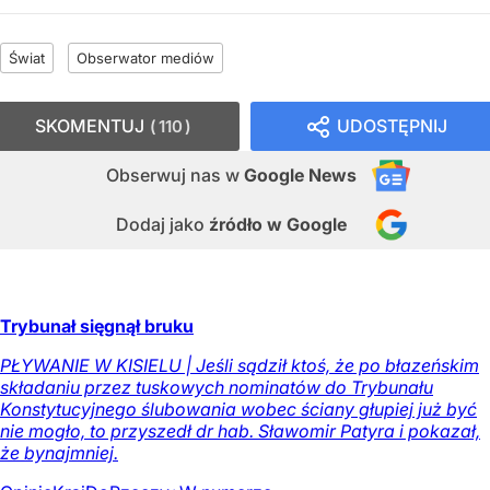
Świat
Obserwator mediów
SKOMENTUJ
UDOSTĘPNIJ
110
Obserwuj nas
w
Google News
Dodaj jako
źródło w Google
Trybunał sięgnął bruku
PŁYWANIE W KISIELU | Jeśli sądził ktoś, że po błazeńskim
składaniu przez tuskowych nominatów do Trybunału
Konstytucyjnego ślubowania wobec ściany głupiej już być
nie mogło, to przyszedł dr hab. Sławomir Patyra i pokazał,
że bynajmniej.