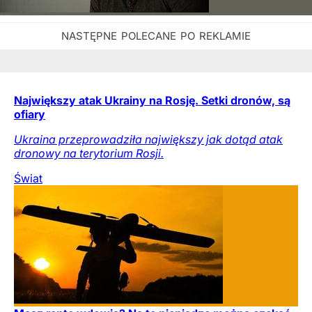
Największy atak Ukrainy na Rosję. Setki dronów, są
ofiary
Ukraina przeprowadziła największy jak dotąd atak
dronowy na terytorium Rosji.
Świat