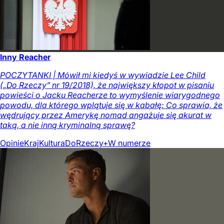
Inny Reacher
POCZYTANKI | Mówił mi kiedyś w wywiadzie Lee Child
(„Do Rzeczy” nr 19/2018), że największy kłopot w pisaniu
powieści o Jacku Reacherze to wymyślenie wiarygodnego
powodu, dla którego wplątuje się w kabałę: Co sprawia, że
wędrujący przez Amerykę nomad angażuje się akurat w
taką, a nie inną kryminalną sprawę?
Opinie
Kraj
Kultura
DoRzeczy+
W numerze