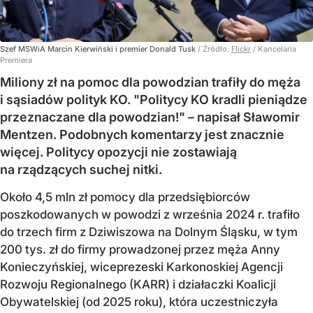
Szef MSWiA Marcin Kierwiński i premier Donald Tusk
/ Źródło:
Flickr
/
Kancelaria
Premiera
Miliony zł na pomoc dla powodzian trafiły do męża
i sąsiadów polityk KO. "Politycy KO kradli pieniądze
przeznaczane dla powodzian!" – napisał Sławomir
Mentzen. Podobnych komentarzy jest znacznie
więcej. Politycy opozycji nie zostawiają
na rządzących suchej nitki.
Około 4,5 mln zł pomocy dla przedsiębiorców
poszkodowanych w powodzi z września 2024 r. trafiło
do trzech firm z Dziwiszowa na Dolnym Śląsku, w tym
200 tys. zł do firmy prowadzonej przez męża Anny
Konieczyńskiej, wiceprezeski Karkonoskiej Agencji
Rozwoju Regionalnego (KARR) i działaczki Koalicji
Obywatelskiej (od 2025 roku), która uczestniczyła