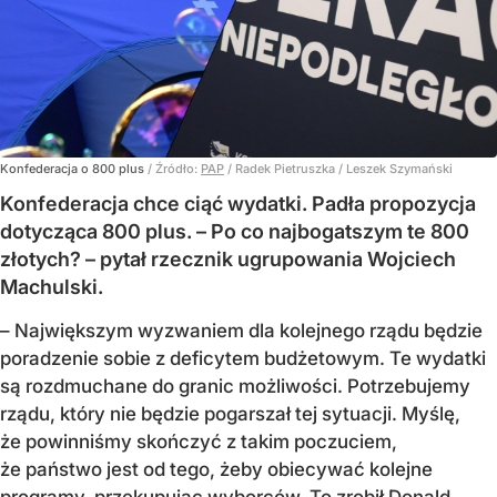
Konfederacja o 800 plus
/ Źródło:
PAP
/
Radek Pietruszka / Leszek Szymański
Konfederacja chce ciąć wydatki. Padła propozycja
dotycząca 800 plus. – Po co najbogatszym te 800
złotych? – pytał rzecznik ugrupowania Wojciech
Machulski.
– Największym wyzwaniem dla kolejnego rządu będzie
poradzenie sobie z deficytem budżetowym. Te wydatki
są rozdmuchane do granic możliwości. Potrzebujemy
rządu, który nie będzie pogarszał tej sytuacji. Myślę,
że powinniśmy skończyć z takim poczuciem,
że państwo jest od tego, żeby obiecywać kolejne