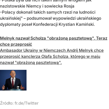
-Polska była dla nich takim samym wrogiem jak
nazistowskie Niemcy i sowiecka Rosja
-Polacy dokonali takich samych rzezi na ludności
ukraińskiej" – podsumował wypowiedzi ukraińskiego
dyplomaty poseł Konfederacji Krystian Kamiński.
Melnyk nazwał Scholza "obrażoną pasztetową". Teraz
chce przeprosić
Ambasador Ukrainy w Niemczech Andrij Melnyk chce
przeprosić kanclerza Olafa Scholza, którego w maju
nazwał "obrażoną pasztetową".
Źródło:
fr.de/Twitter