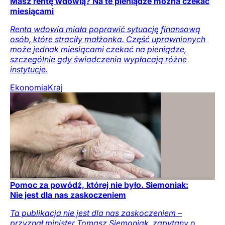
Masz rentę wdowią? Na te pieniądze można czekać
miesiącami
Renta wdowia miała poprawić sytuację finansową
osób, które straciły małżonka. Część uprawnionych
może jednak miesiącami czekać na pieniądze,
szczególnie gdy świadczenia wypłacają różne
instytucje.
Ekonomia
Kraj
Pomoc za powódź, której nie było. Siemoniak:
Nie jest dla nas zaskoczeniem
Ta publikacja nie jest dla nas zaskoczeniem –
przyznał minister Tomasz Siemoniak, zapytany o