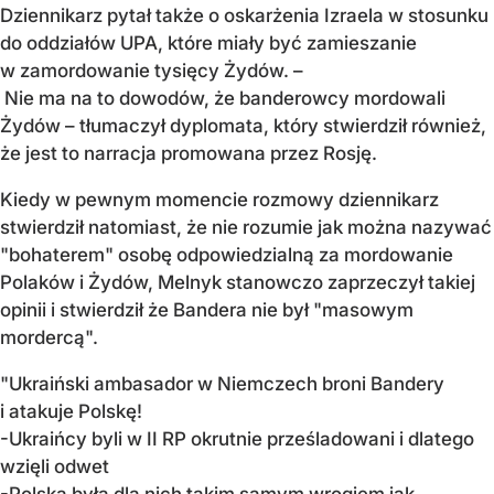
Dziennikarz pytał także o oskarżenia Izraela w stosunku
do oddziałów UPA, które miały być zamieszanie
w zamordowanie tysięcy Żydów. –
Nie ma na to dowodów, że banderowcy mordowali
Żydów – tłumaczył dyplomata, który stwierdził również,
że jest to narracja promowana przez Rosję.
Kiedy w pewnym momencie rozmowy dziennikarz
stwierdził natomiast, że nie rozumie jak można nazywać
"bohaterem" osobę odpowiedzialną za mordowanie
Polaków i Żydów, Melnyk stanowczo zaprzeczył takiej
opinii i stwierdził że Bandera nie był "masowym
mordercą".
"Ukraiński ambasador w Niemczech broni Bandery
i atakuje Polskę!
-Ukraińcy byli w II RP okrutnie prześladowani i dlatego
wzięli odwet