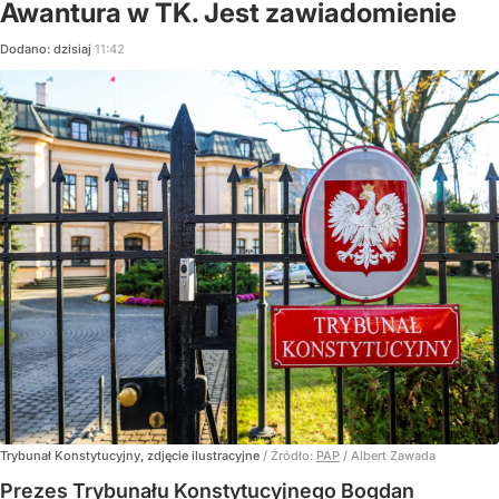
Awantura w TK. Jest zawiadomienie
Dodano:
dzisiaj
11:42
Trybunał Konstytucyjny, zdjęcie ilustracyjne
/ Źródło:
PAP
/
Albert Zawada
Prezes Trybunału Konstytucyjnego Bogdan