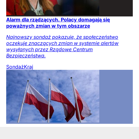
Alarm dla rządzących. Polacy domagają się
poważnych zmian w tym obszarze
Najnowszy sondaż pokazuje, że społeczeństwo
oczekuje znaczących zmian w systemie alertów
wysyłanych przez Rządowe Centrum
Bezpieczeństwa.
Sondaż
Kraj