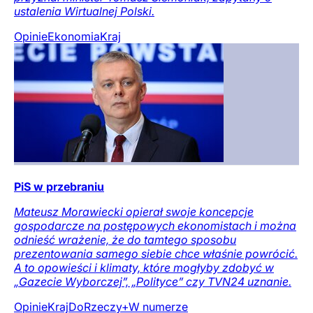
ustalenia Wirtualnej Polski.
Opinie
Ekonomia
Kraj
PiS w przebraniu
Mateusz Morawiecki opierał swoje koncepcje
gospodarcze na postępowych ekonomistach i można
odnieść wrażenie, że do tamtego sposobu
prezentowania samego siebie chce właśnie powrócić.
A to opowieści i klimaty, które mogłyby zdobyć w
„Gazecie Wyborczej”, „Polityce” czy TVN24 uznanie.
Opinie
Kraj
DoRzeczy+
W numerze