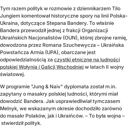
Tym razem polityk w rozmowie z dziennikarzem Tilo
Jungiem komentował historyczne spory na linii Polska-
Ukraina, dotyczące Stepana Bandery. To właśnie
Bandera przewodził jednej z frakcji Organizacji
Ukraińskich Nacjonalistów (OUN), której zbrojne ramię,
dowodzona przez Romana Szuchewycza – Ukraińska
Powstańcza Armia (UPA), obarczane jest
odpowiedzialnością za
czystki etniczne na ludności
polskiej Wołynia i Galicji Wschodniej
w latach II wojny
światowej.
W programie "Jung & Naiv" dyplomata został m.in.
zapytany o masakry polskiej ludności, którymi miał
dowodzić Bandera. Jak usprawiedliwiał tymczasem
Melnyk, we wskazanym okresie dochodziło zarówno
do masakr Polaków, jak i Ukraińców. – To była wojna –
stwierdził polityk.