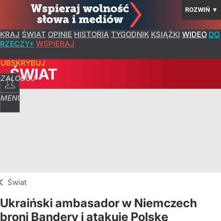
ROZWIŃ
▼
KRAJ
ŚWIAT
OPINIE
HISTORIA
TYGODNIK
KSIĄŻKI
WIDEO
DO
RZECZY+
WSPIERAJ
SUBSKRYBUJ
ŚWIAT
ZALOGUJ
MENU
Świat
Ukraiński ambasador w Niemczech
broni Bandery i atakuje Polskę