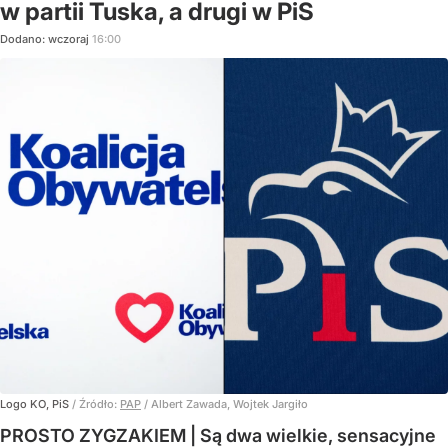
w partii Tuska, a drugi w PiS
Dodano:
wczoraj
16:00
Logo KO, PiS
/ Źródło:
PAP
/
Albert Zawada, Wojtek Jargiło
PROSTO ZYGZAKIEM | Są dwa wielkie, sensacyjne