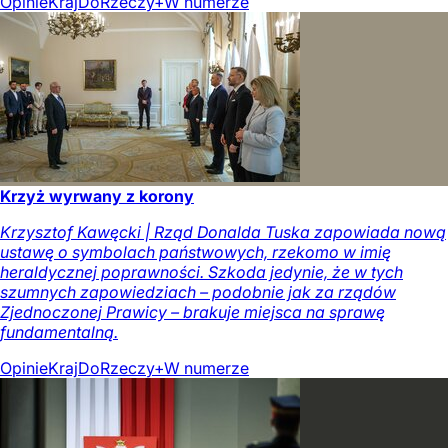
Opinie
Kraj
DoRzeczy+
W numerze
Krzyż wyrwany z korony
Krzysztof Kawęcki | Rząd Donalda Tuska zapowiada nową
ustawę o symbolach państwowych, rzekomo w imię
heraldycznej poprawności. Szkoda jedynie, że w tych
szumnych zapowiedziach – podobnie jak za rządów
Zjednoczonej Prawicy – brakuje miejsca na sprawę
fundamentalną.
Opinie
Kraj
DoRzeczy+
W numerze