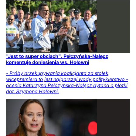
"Jest to super obciach". Pełczyńska-Nałęcz
komentuje doniesienia ws. Hołowni
- Próby przekupywania koalicjanta za stołek
wicepremiera to jest najgorszej wody politykierstwo -
ocenia Katarzyna Pełczyńska-Nałęcz pytana o plotki
dot. Szymona Hołowni.