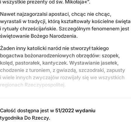
i wszystkie prezenty od św. Mikołaja«”.
Nawet najzagorzalsi apostaci, chcąc nie chcąc,
wyrastali w tradycji, którą kształtowały kościelne święta
i rytuały chrześcijańskie. Szczególnym fenomenem jest
świętowanie Bożego Narodzenia.
Żaden inny katolicki naród nie stworzył takiego
bogactwa bożonarodzeniowych obrzędów: szopek,
kolęd, pastorałek, kantyczek. Wystawianie jasełek,
chodzenie z turoniem, z gwiazdą, szczodraki, zapusty
i wiele innych zwyczajów rozwijały się we wszystkich
regionach Rzeczypospolitej.
Całość dostępna jest w
51/2022 wydaniu
tygodnika Do Rzeczy
.