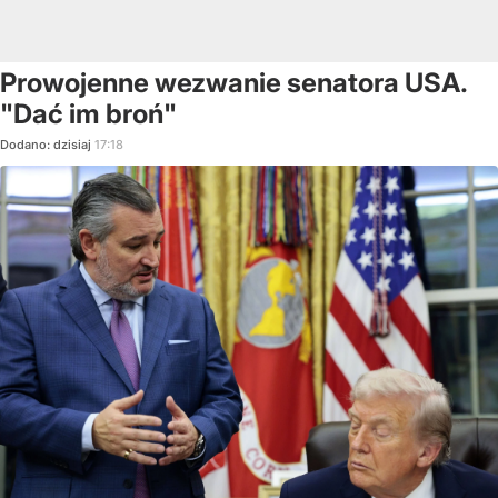
Prowojenne wezwanie senatora USA.
"Dać im broń"
Dodano:
dzisiaj
17:18