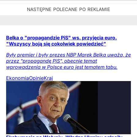
Belka o "propagandzie PiS" ws. przyjęcia euro.
"Wszyscy boją się cokolwiek powiedzieć"
Były premier i były prezes NBP Marek Belka uważa, że
przez "propagandę PiS", obecnie temat
wprowadzenia w Polsce euro jest tematem tabu.
Ekonomia
Opinie
Kraj