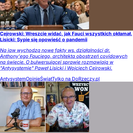
Cejrowski: Wreszcie widać, jak Fauci wszystkich okłamał.
Lisicki: Sypie się opowieść o pandemii
Na jaw wychodzą nowe fakty ws. działalności dr.
Anthony'ego Fauciego, architekta obostrzeń covidowych
na świecie. O bulwersującej sprawie rozmawiają w
"Antysystemie" Paweł Lisicki i Wojciech Cejrowski.
Antysystem
Opinie
Świat
Tylko na DoRzeczy.pl