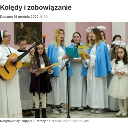
Kolędy i zobowiązanie
Dodano:
18
grudnia
2022
16:00
Kolędownicy, zdjęcie ilustracyjne
Źródło:
PAP
/
Karina Sało