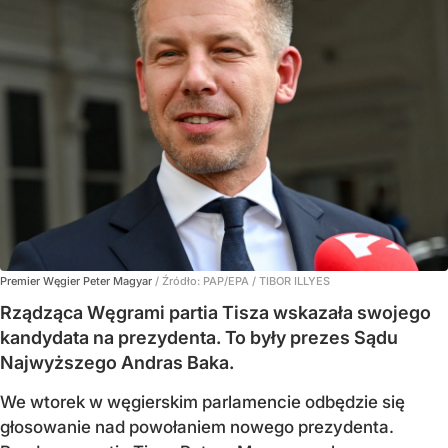
Premier Węgier Peter Magyar
/ Źródło:
PAP/EPA
/
TIBOR ILLYES
Rządząca Węgrami partia Tisza wskazała swojego
kandydata na prezydenta. To były prezes Sądu
Najwyższego Andras Baka.
We wtorek w węgierskim parlamencie odbędzie się
głosowanie nad powołaniem nowego prezydenta.