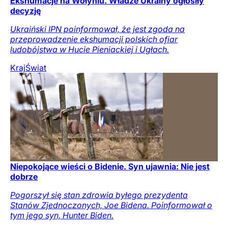
Ekshumacje na Wołyniu. Władze Ukrainy ogłosiły
decyzję
Ukraiński IPN poinformował, że jest zgoda na
przeprowadzenie ekshumacji polskich ofiar
ludobójstwa w Hucie Pieniackiej i Ugłach.
Kraj
Świat
Niepokojące wieści o Bidenie. Syn ujawnia: Nie jest
dobrze
Pogorszył się stan zdrowia byłego prezydenta
Stanów Zjednoczonych, Joe Bidena. Poinformował o
tym jego syn, Hunter Biden.