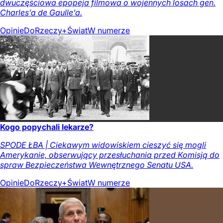
dwuczęściowa epopeja filmowa o wojennych losach gen.
Charles’a de Gaulle’a.
Opinie
DoRzeczy+
Świat
W numerze
Kogo popychali lekarze?
SPODE ŁBA | Ciekawym widowiskiem cieszyć się mogli
Amerykanie, obserwujący przesłuchania przed Komisją do
spraw Bezpieczeństwa Wewnętrznego Senatu USA.
Opinie
DoRzeczy+
Świat
W numerze