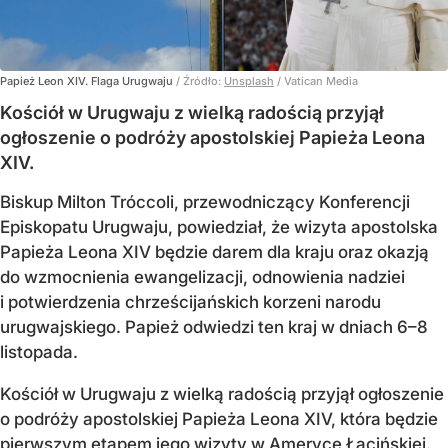
Papież Leon XIV. Flaga Urugwaju
/ Źródło:
Unsplash
/
Vatican Media
Kościół w Urugwaju z wielką radością przyjął
ogłoszenie o podróży apostolskiej Papieża Leona
XIV.
Biskup Milton Tróccoli, przewodniczący Konferencji
Episkopatu Urugwaju, powiedział, że wizyta apostolska
Papieża Leona XIV będzie darem dla kraju oraz okazją
do wzmocnienia ewangelizacji, odnowienia nadziei
i potwierdzenia chrześcijańskich korzeni narodu
urugwajskiego. Papież odwiedzi ten kraj w dniach 6–8
listopada.
Kościół w Urugwaju z wielką radością przyjął ogłoszenie
o podróży apostolskiej Papieża Leona XIV, która będzie
pierwszym etapem jego wizyty w Ameryce Łacińskiej.