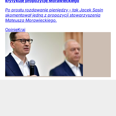
krytykuje propozycję Morawieckiego
Po prostu rozdawanie pieniędzy – tak Jacek Sasin
skomentował jedną z propozycji stowarzyszenia
Mateusza Morawieckiego.
Opinie
Kraj