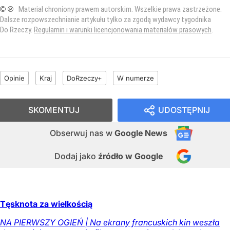
© ℗
Materiał chroniony prawem autorskim. Wszelkie prawa zastrzeżone.
Dalsze rozpowszechnianie artykułu tylko za zgodą wydawcy tygodnika
Do Rzeczy.
Regulamin i warunki licencjonowania materiałów prasowych
.
Opinie
Kraj
DoRzeczy+
W numerze
SKOMENTUJ
UDOSTĘPNIJ
Obserwuj nas
w
Google News
Dodaj jako
źródło w Google
Tęsknota za wielkością
NA PIERWSZY OGIEŃ | Na ekrany francuskich kin weszła