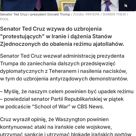
Senator Ted Cruz i prezydent Donald Trump
/ Źródło:
PAP/EPA
/
SHAWN THEW /
POOL
Senator Ted Cruz wzywa do uzbrojenia
"protestujących" w Iranie i dążenia Stanów
Zjednoczonych do obalenia reżimu ajatollahów.
Senator Ted Cruz wezwał administrację prezydenta
Trumpa do zaniechania dalszych przedsięwzięć
dyplomatycznych z Teheranem i nasilenia nacisków,
w tym do uzbrojenia antyrządowych demonstrantów.
– Myślę, że naszym celem powinien być upadek reżimu
– powiedział senator Partii Republikańskiej w piątek
w podcaście "School of War" w CBS News.
Cruz wyraził opinię, że Waszyngton powinien
kontynuować ataki na irańskie cele wojskowe,
utrzymać sankcje i utrzymać blokadę irańskich portów,