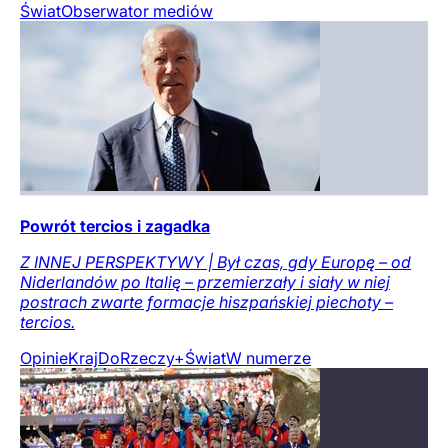
Świat
Obserwator mediów
Powrót tercios i zagadka
Z INNEJ PERSPEKTYWY | Był czas, gdy Europę – od
Niderlandów po Italię – przemierzały i siały w niej
postrach zwarte formacje hiszpańskiej piechoty –
tercios.
Opinie
Kraj
DoRzeczy+
Świat
W numerze