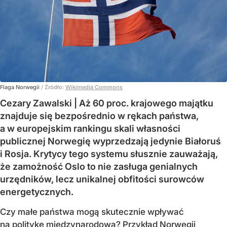
Flaga Norwegii
/ Źródło:
Wikimedia Commons
Cezary Zawalski | Aż 60 proc. krajowego majątku
znajduje się bezpośrednio w rękach państwa,
a w europejskim rankingu skali własności
publicznej Norwegię wyprzedzają jedynie Białoruś
i Rosja. Krytycy tego systemu słusznie zauważają,
że zamożność Oslo to nie zasługa genialnych
urzędników, lecz unikalnej obfitości surowców
energetycznych.
Czy małe państwa mogą skutecznie wpływać
na politykę międzynarodową? Przykład Norwegii