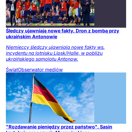
Śledczy ujawniają nowe fakty. Dron z bombą przy
ukraińskim Antonowie
Niemieccy śledczy ujawniają nowe fakty ws.
incydentu na lotnisku Lipsk/Halle, w pobliżu
ukraińskiego samolotu Antonow.
Świat
Obserwator mediów
"Rozdawanie pieniędzy przez państwo". Sasin