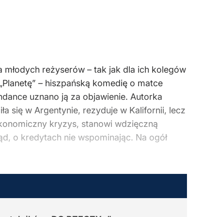
a młodych reżyserów – tak jak dla ich kolegów
a „Planetę” – hiszpańską komedię o matce
undance uznano ją za objawienie. Autorka
ła się w Argentynie, rezyduje w Kalifornii, lecz
ekonomiczny kryzys, stanowi wdzięczną
prąd, o kredytach nie wspominając. Na ogół