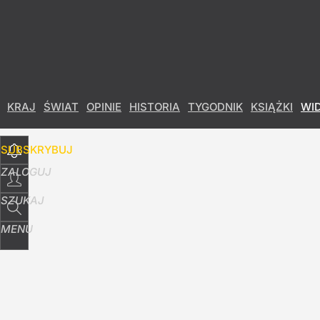
Udostępnij
0
Skomentuj
KRAJ
ŚWIAT
OPINIE
HISTORIA
TYGODNIK
KSIĄŻKI
WI
SUBSKRYBUJ
ZALOGUJ
SZUKAJ
MENU