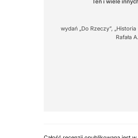
Ten i wiele inny
wydań „Do Rzeczy”, „Historia
Rafała A
Całość recenzji opublikowana jest w