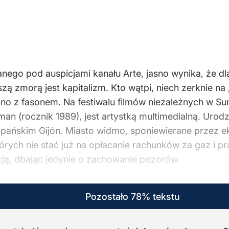
ego pod auspicjami kanału Arte, jasno wynika, że dl
szą zmorą jest kapitalizm. Kto wątpi, niech zerknie n
 dno z fasonem. Na festiwalu filmów niezależnych w S
man (rocznik 1989), jest artystką multimedialną. Urodzi
szpańskim Gijón. Miasto widmo, sponiewierane przez 
których nie stać już na opłacanie rachunków za gaz i 
ją, dbając jedynie o zachowanie pozorów.
Pozostało 78% tekstu