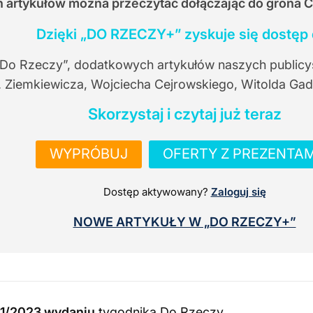
ch artykułów można przeczytać dołączając do grona 
Dzięki „DO RZECZY+” zyskuje się dostęp 
 Do Rzeczy”, dodatkowych artykułów naszych publicy
. Ziemkiewicza, Wojciecha Cejrowskiego, Witolda Gad
Skorzystaj i czytaj już teraz
WYPRÓBUJ
OFERTY Z PREZENTAM
Dostęp aktywowany?
Zaloguj się
NOWE ARTYKUŁY W „DO RZECZY+”
1/2023 wydaniu
tygodnika Do Rzeczy
.