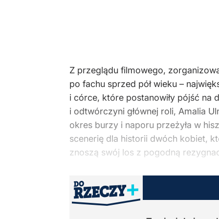
Z przeglądu filmowego, zorganizowan
po fachu sprzed pół wieku – najwięk
i córce, które postanowiły pójść na
i odtwórczyni głównej roli, Amalia Ul
okres burzy i naporu przeżyła w hi
scenerię dla historii dwóch kobiet, 
znoszą swój los z pogodną rezygnac