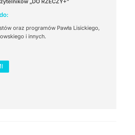
Czytelników
„DO RZECZY+”
do:
stów oraz programów Pawła Lisickiego,
owskiego i innych.
I