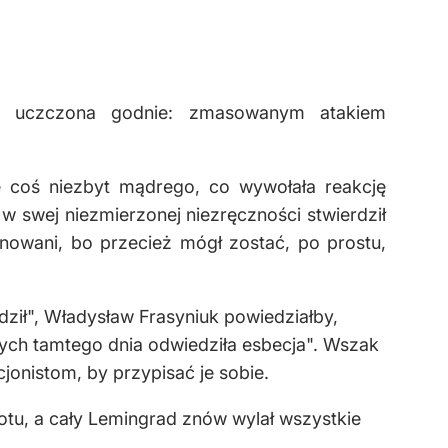
ła uczczona godnie: zmasowanym atakiem
e coś niezbyt mądrego, co wywołała reakcję
 w swej niezmierzonej niezręczności stwierdził
ernowani, bo przecież mógł zostać, po prostu,
ził", Władysław Frasyniuk powiedziałby,
tórych tamtego dnia odwiedziła esbecja". Wszak
onistom, by przypisać je sobie.
otu, a cały Lemingrad znów wylał wszystkie