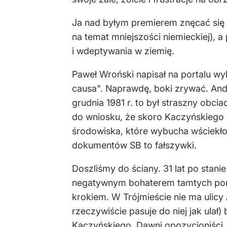
Ja nad byłym premierem znęcać się 
na temat mniejszości niemieckiej), 
i wdeptywania w ziemię.
Paweł Wroński napisał na portalu w
causa". Naprawdę, boki zrywać. Andr
grudnia 1981 r. to był straszny obci
do wniosku, że skoro Kaczyńskiego "
środowiska, które wybucha wściekło
dokumentów SB to fałszywki.
Doszliśmy do ściany. 31 lat po stan
negatywnym bohaterem tamtych ponu
krokiem. W Trójmieście nie ma ulic
rzeczywiście pasuje do niej jak ulał)
Kaczyńskiego. Dawni opozycjoniści, 