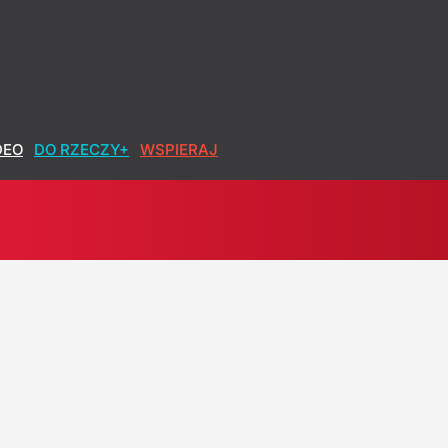
DEO
DO RZECZY+
WSPIERAJ
 Pięć dziewczynek i chłopiec
ontrowersyjny plan rządu