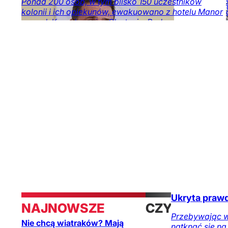
Ponad 200 osób, w tym blisko 150 uczestników
kolonii i ich opiekunów, ewakuowano z hotelu Manor
przy ul. Kanarkowej w Olsztynie. Podczas
prowadzonych przy budynku prac budowlanych
doszło do uszkodzenia jednej z zewnętrznych ścian.
Kraj
Obserwator
mediów
Ukryta praw
NAJNOWSZE
CZYTAJ
Przebywając w 
Nie chcą wiatraków? Mają
natknąć się n