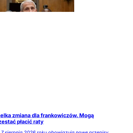
elka zmiana dla frankowiczów. Mogą
zestać płacić raty
 7 sierpnia 2026 roku obowiązują nowe przepisy