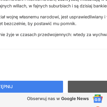
ajnych willach, w fajnych suburbiach i są dzisiaj bankie
ał wojnę własnemu narodowi, jest usprawiedliwiany i
wet bezczelnie, by postawić mu pomnik.
 nie żyje w czasach przedwojennych: wtedy za wych
ĘPNIJ
Obserwuj nas
w
Google News