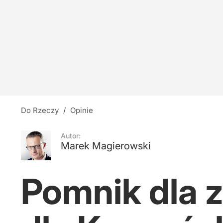
Rafał Zaskoczyciel
4
Ewakuacja hotelu w Olsztynie. Zawaliła się ści
3
Do Rzeczy
/
Opinie
Święte miejsce od ponad sześciu wieków. Kto 
Autor:
Marek Magierowski
1
Pomnik dla z