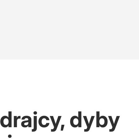
ana
ufundował jasnogórski klasztor?
drajcy, dyby