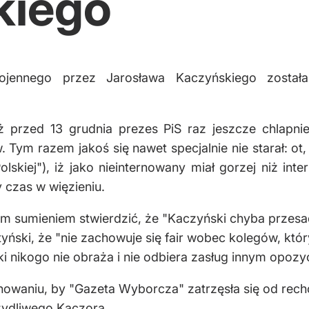
kiego
ojennego przez Jarosława Kaczyńskiego zosta
 przed 13 grudnia prezes PiS raz jeszcze chlapni
 Tym razem jakoś się nawet specjalnie nie starał: ot,
lskiej"), iż jako nieinternowany miał gorzej niż int
 czas w więzieniu.
m sumieniem stwierdzić, że "Kaczyński chyba przesad
Lityński, że "nie zachowuje się fair wobec kolegów, k
nikogo nie obraża i nie odbiera zasług innym opozycj
rnowaniu, by "Gazeta Wyborcza" zatrzęsła się od rech
rzydliwego Kaczora.