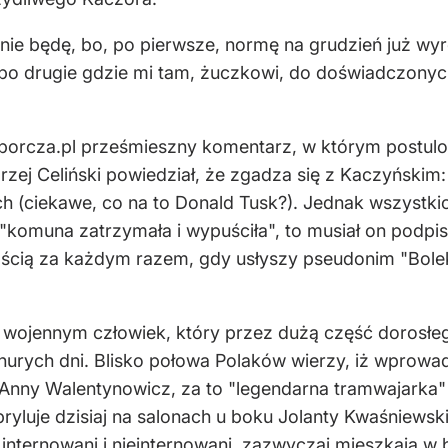
nie będę, bo, po pierwsze, normę na grudzień już wy
a po drugie gdzie mi tam, żuczkowi, do doświadczony
yborcza.pl prześmieszny komentarz, w którym postulo
zej Celiński powiedział, że zgadza się z Kaczyńskim:
ach (ciekawe, co na to Donald Tusk?). Jednak wszystki
komuna zatrzymała i wypuściła", to musiał on podpisać
ścią za każdym razem, gdy usłyszy pseudonim "Bolek",
ie wojennym człowiek, który przez dużą część dorosłe
rych dni. Blisko połowa Polaków wierzy, iż wprowa
y Anny Walentynowicz, za to "legendarna tramwajark
 bryluje dzisiaj na salonach u boku Jolanty Kwaśniewsk
internowani i nieinternowani, zazwyczaj mieszkają w b