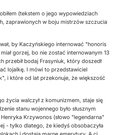
robiłem (tekstem o jego wypowiedziach
ch, zaprawionych w boju mistrzów szczucia
wał, by Kaczyńskiego internować "honoris
 miał gorzej, bo nie zostać internowanym 13
ch przebił bodaj Frasyniuk, który doszedł
 lojalkę. I mówi to przedstawiciel
 i które od lat przekonuje, że większość
go życia walczył z komunizmem, staje się
dzenie stanu wojennego było słusznym
a" Henryka Krzywonos (słowo "legendarna"
iej - tylko dlatego, że kiedyś obsobaczyła
lokach i dostają marne emerytury. A ci,