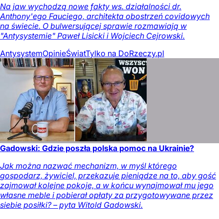
Na jaw wychodzą nowe fakty ws. działalności dr.
Anthony'ego Fauciego, architekta obostrzeń covidowych
na świecie. O bulwersującej sprawie rozmawiają w
"Antysystemie" Paweł Lisicki i Wojciech Cejrowski.
Antysystem
Opinie
Świat
Tylko na DoRzeczy.pl
Gadowski: Gdzie poszła polska pomoc na Ukrainie?
Jak można nazwać mechanizm, w myśl którego
gospodarz, żywiciel, przekazuje pieniądze na to, aby gość
zajmował kolejne pokoje, a w końcu wynajmował mu jego
własne meble i pobierał opłaty za przygotowywane przez
siebie posiłki? – pyta Witold Gadowski.