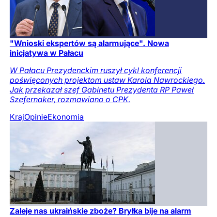
"Wnioski ekspertów są alarmujące". Nowa
inicjatywa w Pałacu
W Pałacu Prezydenckim ruszył cykl konferencji
poświęconych projektom ustaw Karola Nawrockiego.
Jak przekazał szef Gabinetu Prezydenta RP Paweł
Szefernaker, rozmawiano o CPK.
Kraj
Opinie
Ekonomia
Zaleje nas ukraińskie zboże? Bryłka bije na alarm