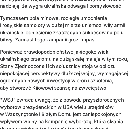
nadzieję, że wygra ukraińska odwaga i pomysłowość.
Tymczasem pola minowe, rozległe umocnienia
i rosyjskie samoloty w dużej mierze uniemożliwiły armii
ukraińskiej odniesienie znaczących sukcesów na polu
bitwy. Zamiast tego kampanii grozi impas.
Ponieważ prawdopodobieństwo jakiegokolwiek
ukraińskiego przełomu na dużą skalę maleje w tym roku,
Stany Zjednoczone i ich sojusznicy stoją w obliczu
niepokojącej perspektywy dłuższej wojny, wymagającej
ogromnych nowych inwestycji w broń i szkolenia,
aby stworzyć Kijowowi szansę na zwycięstwo.
"WSJ" zwraca uwagę, że z powodu przyszłorocznych
wyborów prezydenckich w USA wielu urzędników
w Waszyngtonie i Białym Domu jest zaniepokojonych
wpływem wojny na kampanię wyborczą, która skłania
do coraz większej ostrożności co do wysokości