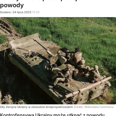
powody
Dodano:
24
lipca
2023
15:25
Siły Zbrojne Ukrainy w obwodzie dniepropietrowskim
Źródło:
Wikimedia Commons
Kontrofensywa Ukrainy może utknąć z powodu