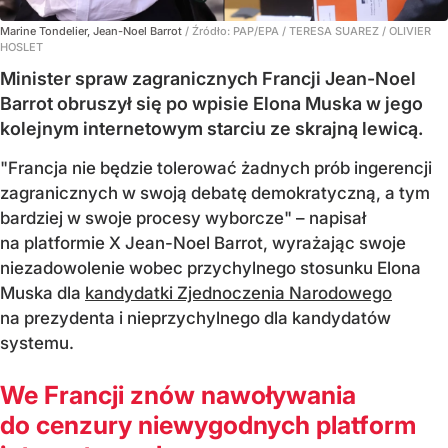
Marine Tondelier, Jean-Noel Barrot
/ Źródło:
PAP/EPA
/
TERESA SUAREZ / OLIVIER
HOSLET
Minister spraw zagranicznych Francji Jean-Noel
Barrot obruszył się po wpisie Elona Muska w jego
kolejnym internetowym starciu ze skrajną lewicą.
"Francja nie będzie tolerować żadnych prób ingerencji
zagranicznych w swoją debatę demokratyczną, a tym
bardziej w swoje procesy wyborcze" – napisał
na platformie X Jean-Noel Barrot, wyrażając swoje
niezadowolenie wobec przychylnego stosunku Elona
Muska dla
kandydatki Zjednoczenia Narodowego
na prezydenta i nieprzychylnego dla kandydatów
systemu.
We Francji znów nawoływania
do cenzury niewygodnych platform