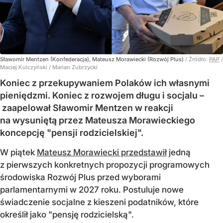
Sławomir Mentzen (Konfederacja), Mateusz Morawiecki (Rozwój Plus)
/ Źródło:
PAP
/
Maciej Kulczyński / Marian Zubrzycki
Koniec z przekupywaniem Polaków ich własnymi
pieniędzmi. Koniec z rozwojem długu i socjalu –
zaapelował Sławomir Mentzen w reakcji
na wysuniętą przez Mateusza Morawieckiego
koncepcję "pensji rodzicielskiej".
W piątek
Mateusz Morawiecki przedstawił
jedną
z pierwszych konkretnych propozycji programowych
środowiska Rozwój Plus przed wyborami
parlamentarnymi w 2027 roku. Postuluje nowe
świadczenie socjalne z kieszeni podatników, które
określił jako "pensję rodzicielską".