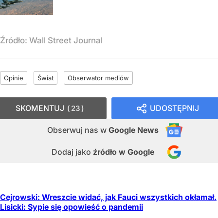
Źródło:
Wall Street Journal
Opinie
Świat
Obserwator mediów
SKOMENTUJ
UDOSTĘPNIJ
23
Obserwuj nas
w
Google News
Dodaj jako
źródło w Google
Cejrowski: Wreszcie widać, jak Fauci wszystkich okłamał.
Lisicki: Sypie się opowieść o pandemii