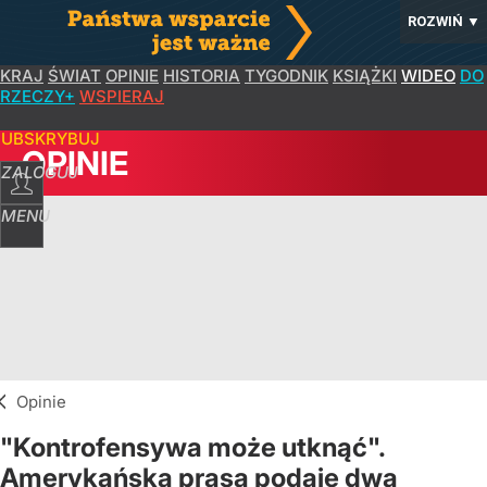
ROZWIŃ
▼
KRAJ
ŚWIAT
OPINIE
HISTORIA
TYGODNIK
KSIĄŻKI
WIDEO
DO
RZECZY+
WSPIERAJ
SUBSKRYBUJ
OPINIE
ZALOGUJ
MENU
Opinie
"Kontrofensywa może utknąć".
Amerykańska prasa podaje dwa