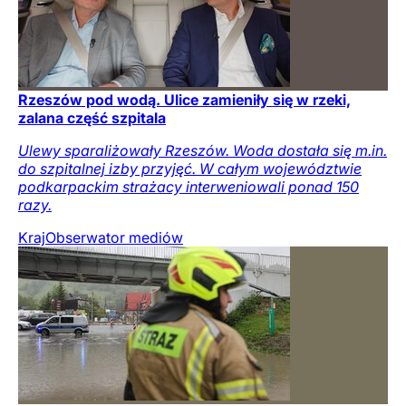
Rzeszów pod wodą. Ulice zamieniły się w rzeki,
zalana część szpitala
Ulewy sparaliżowały Rzeszów. Woda dostała się m.in.
do szpitalnej izby przyjęć. W całym województwie
podkarpackim strażacy interweniowali ponad 150
razy.
Kraj
Obserwator mediów