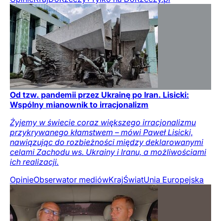
Od tzw. pandemii przez Ukrainę po Iran. Lisicki:
Wspólny mianownik to irracjonalizm
Żyjemy w świecie coraz większego irracjonalizmu
przykrywanego kłamstwem – mówi Paweł Lisicki,
nawiązując do rozbieżności między deklarowanymi
celami Zachodu ws. Ukrainy i Iranu, a możliwościami
ich realizacji.
Opinie
Obserwator mediów
Kraj
Świat
Unia Europejska