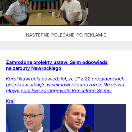
Zamrożone projekty ustaw. Sejm odpowiada
na zarzuty Nawrockiego
Karol Nawrocki powiedział, że 21 z 22 prezydenckich
projektów utknęło w sejmowej zamrażarce. Na słowa
głowy państwa zareagowała Kancelaria Sejmu.
Kraj