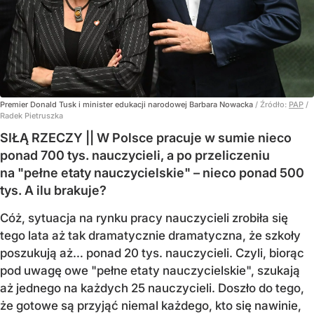
Premier Donald Tusk i minister edukacji narodowej Barbara Nowacka
/ Źródło:
PAP
/
Radek Pietruszka
SIŁĄ RZECZY || W Polsce pracuje w sumie nieco
ponad 700 tys. nauczycieli, a po przeliczeniu
na "pełne etaty nauczycielskie" – nieco ponad 500
tys. A ilu brakuje?
Cóż, sytuacja na rynku pracy nauczycieli zrobiła się
tego lata aż tak dramatycznie dramatyczna, że szkoły
poszukują aż… ponad 20 tys. nauczycieli. Czyli, biorąc
pod uwagę owe "pełne etaty nauczycielskie", szukają
aż jednego na każdych 25 nauczycieli. Doszło do tego,
że gotowe są przyjąć niemal każdego, kto się nawinie,