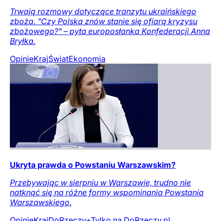
Trwają rozmowy dotyczące tranzytu ukraińskiego
zboża. "Czy Polska znów stanie się ofiarą kryzysu
zbożowego?" – pyta europosłanka Konfederacji Anna
Bryłka.
Opinie
Kraj
Świat
Ekonomia
Ukryta prawda o Powstaniu Warszawskim?
Przebywając w sierpniu w Warszawie, trudno nie
natknąć się na różne formy wspominania Powstania
Warszawskiego.
Opinie
Kraj
DoRzeczy+
Tylko na DoRzeczy.pl