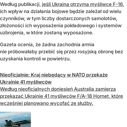
Według publikacji,
jeśli Ukraina otrzyma myśliwce F-16
,
ich wpływ na działania bojowe będzie zależał od wielu
czynników, w tym liczby dostarczonych samolotów,
złożoności ich wyposażenia pokładowego i systemów
uzbrojenia, w które zostaną wyposażone.
Gazeta ocenia, że żadna zachodnia armia
nie próbowałaby przebić się przez rosyjską obronę bez
uzyskania kontroli w powietrzu.
Nieoficjalnie: Kraj niebędący w NATO przekaże
Ukrainie 41 myśliwców
Według nieoficjalnych doniesień Australia zamierza
przekazać Ukrainie 41 myśliwców F/A-18 Hornet, które
wcześniej planowano wycofać ze służby.