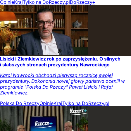
Opinie
Kraj
Tylko na DoRzeczy.pl
DoRzeczy+
Lisicki i Ziemkiewicz rok po zaprzysiężeniu. O silnych
i słabszych stronach prezydentury Nawrockiego
Karol Nawrocki obchodzi pierwszą rocznicę swojej
prezydentury. Dokonania nowej głowy państwa ocenili w
programie "Polska Do Rzeczy" Paweł Lisicki i Rafał
Ziemkiewicz.
Polska Do Rzeczy
Opinie
Kraj
Tylko na DoRzeczy.pl