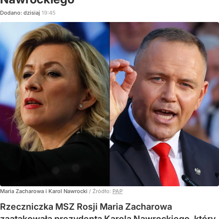
Dodano:
dzisiaj
19:45
Maria Zacharowa i Karol Nawrocki
/ Źródło:
PAP
Rzeczniczka MSZ Rosji Maria Zacharowa
zaatakowała prezydenta Karola Nawrockiego, który