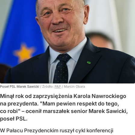
Poseł PSL Marek Sawicki
/ Źródło:
PAP
/
Marcin Obara
Minął rok od zaprzysiężenia Karola Nawrockiego
na prezydenta. "Mam pewien respekt do tego,
co robi" – ocenił marszałek senior Marek Sawicki,
poseł PSL.
W Pałacu Prezydenckim ruszył cykl konferencji