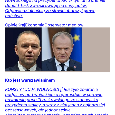
Nawrockiego na prezydenta RP. W tym dniu premier
Donald Tusk zwrócił uwagę na ceny paliw.
Odpowiedzialnością za stawki obarczył głowę
państwa.
Opinie
Kraj
Ekonomia
Obserwator mediów
Kto jest warszawianinem
KONSTYTUCJA WOLNOŚCI || Ruszyło zbieranie
podpisów pod wnioskiem o referendum w sprawie
odwołania pana Trzaskowskiego ze stanowiska
prezydenta stolicy, a wraz z nim jeden z najbardziej
bezsensownych, ale jednocześnie
charakterystycznych sporów, napędzających emocje