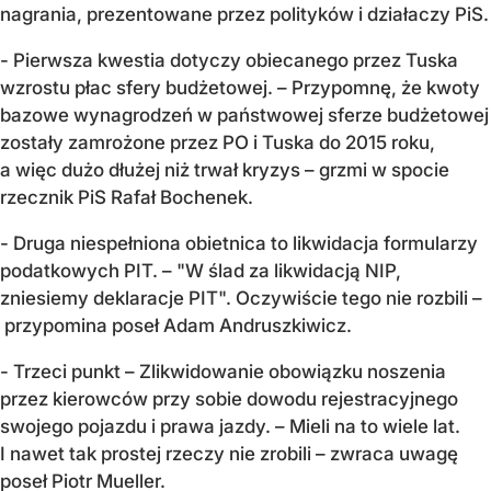
nagrania, prezentowane przez polityków i działaczy PiS.
- Pierwsza kwestia dotyczy obiecanego przez Tuska
wzrostu płac sfery budżetowej. – Przypomnę, że kwoty
bazowe wynagrodzeń w państwowej sferze budżetowej
zostały zamrożone przez PO i Tuska do 2015 roku,
a więc dużo dłużej niż trwał kryzys – grzmi w spocie
rzecznik PiS Rafał Bochenek.
- Druga niespełniona obietnica to likwidacja formularzy
podatkowych PIT. – "W ślad za likwidacją NIP,
zniesiemy deklaracje PIT". Oczywiście tego nie rozbili –
przypomina poseł Adam Andruszkiwicz.
- Trzeci punkt – Zlikwidowanie obowiązku noszenia
przez kierowców przy sobie dowodu rejestracyjnego
swojego pojazdu i prawa jazdy. – Mieli na to wiele lat.
I nawet tak prostej rzeczy nie zrobili – zwraca uwagę
poseł Piotr Mueller.