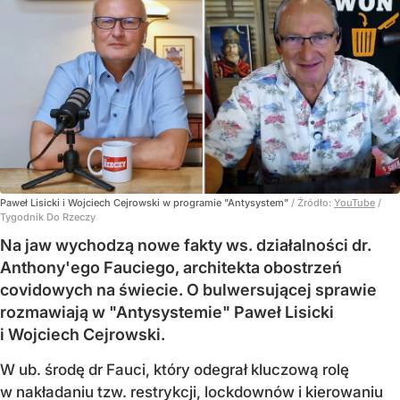
Paweł Lisicki i Wojciech Cejrowski w programie "Antysystem"
/ Źródło:
YouTube
/
Tygodnik Do Rzeczy
Na jaw wychodzą nowe fakty ws. działalności dr.
Anthony'ego Fauciego, architekta obostrzeń
covidowych na świecie. O bulwersującej sprawie
rozmawiają w "Antysystemie" Paweł Lisicki
i Wojciech Cejrowski.
W ub. środę dr Fauci, który odegrał kluczową rolę
w nakładaniu tzw. restrykcji, lockdownów i kierowaniu