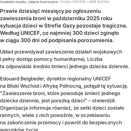
Izraelskie wojsko, zdjęcie ilustracyjne
/ Źródło:
PAP/EPA
/
ABIR SULTAN
Prawie dziesięć miesięcy po ogłoszeniu
zawieszenia broni w październiku 2025 roku
sytuacja dzieci w Strefie Gazy pozostaje tragiczna.
Według UNICEF, co najmniej 300 dzieci zginęło
w ciągu 300 dni od podpisania porozumienia.
Układ przewidywał zawieszenie działań wojskowych
i pełny dostęp pomocy humanitarnej. Liczba
ta odpowiada średnio śmierci jednego dziecka dziennie.
Edouard Beigbeder, dyrektor regionalny UNICEF
na Bliski Wschód i Afrykę Północną, potępił tę sytuację.
"Zawieszenie broni, które powoduje śmierć jednego
dziecka dziennie, jest porażką dzieci" – stwierdził.
Organizacja informuje również, że setki dzieci zostało
rannych, wiele z nich poważnie, w oczekiwaniu
na zakończenie przemocy i powrót do bezpiecznych
warunków życia.