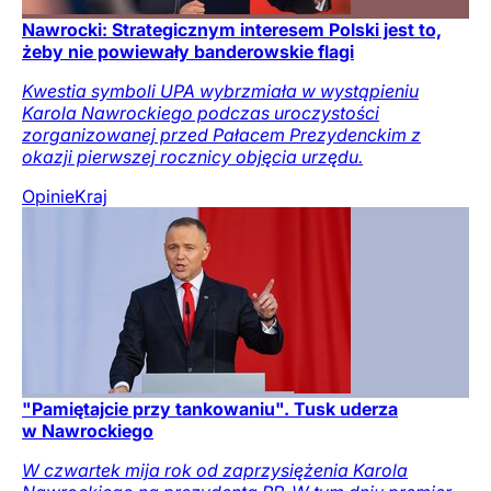
Nawrocki: Strategicznym interesem Polski jest to,
żeby nie powiewały banderowskie flagi
Kwestia symboli UPA wybrzmiała w wystąpieniu
Karola Nawrockiego podczas uroczystości
zorganizowanej przed Pałacem Prezydenckim z
okazji pierwszej rocznicy objęcia urzędu.
Opinie
Kraj
"Pamiętajcie przy tankowaniu". Tusk uderza
w Nawrockiego
W czwartek mija rok od zaprzysiężenia Karola