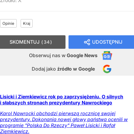
Źródło:
X
Opinie
Kraj
SKOMENTUJ
UDOSTĘPNIJ
34
Obserwuj nas
w
Google News
Dodaj jako
źródło w Google
Lisicki i Ziemkiewicz rok po zaprzysiężeniu. O silnych
i słabszych stronach prezydentury Nawrockiego
Karol Nawrocki obchodzi pierwszą rocznicę swojej
prezydentury. Dokonania nowej głowy państwa ocenili w
programie "Polska Do Rzeczy" Paweł Lisicki i Rafał
Ziemkiewicz.