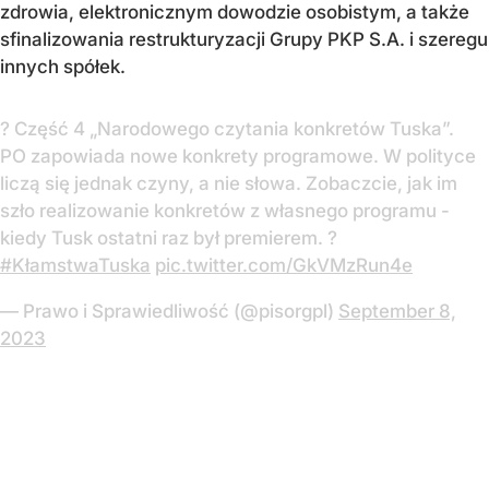
zdrowia, elektronicznym dowodzie osobistym, a także
sfinalizowania restrukturyzacji Grupy PKP S.A. i szeregu
innych spółek.
? Część 4 „Narodowego czytania konkretów Tuska”.
PO zapowiada nowe konkrety programowe. W polityce
liczą się jednak czyny, a nie słowa. Zobaczcie, jak im
szło realizowanie konkretów z własnego programu -
kiedy Tusk ostatni raz był premierem. ?
#KłamstwaTuska
pic.twitter.com/GkVMzRun4e
— Prawo i Sprawiedliwość (@pisorgpl)
September 8,
2023