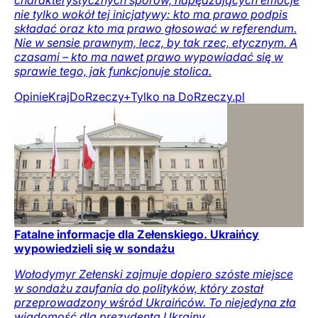
nie tylko wokół tej inicjatywy: kto ma prawo podpis
składać oraz kto ma prawo głosować w referendum.
Nie w sensie prawnym, lecz, by tak rzec, etycznym. A
czasami – kto ma nawet prawo wypowiadać się w
sprawie tego, jak funkcjonuje stolica.
Opinie
Kraj
DoRzeczy+
Tylko na DoRzeczy.pl
Fatalne informacje dla Zełenskiego. Ukraińcy
wypowiedzieli się w sondażu
Wołodymyr Zełenski zajmuje dopiero szóste miejsce
w sondażu zaufania do polityków, który został
przeprowadzony wśród Ukraińców. To niejedyna zła
wiadomość dla prezydenta Ukrainy.