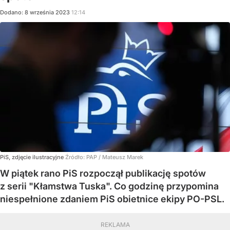
Dodano:
8
września
2023
12:14
PiS, zdjęcie ilustracyjne
Źródło:
PAP
/
Mateusz Marek
W piątek rano PiS rozpoczął publikację spotów
z serii "Kłamstwa Tuska". Co godzinę przypomina
niespełnione zdaniem PiS obietnice ekipy PO-PSL.