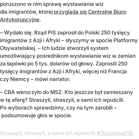
poruszono w nim sprawę wystawiania wiz
dla imigrantów, której
przygląda się Centralne Biuro
Antykorupcyjne
.
– Wydało się. Rząd PiS zaprosił do Polski 250 tysięcy
imigrantów z Azji i Afryki – słyszymy w spocie Platformy
Obywatelskiej. – Ich ludzie stworzyli system
umożliwiający pośrednikom wystawianie wiz w zamian
za łapówki po 5 tys. dolarów od głowy. Zaprosili 250
tysięcy imigrantów z Azji i Afryki, więcej niż Francja
czy Niemcy – mówi narrator.
– CBA wkroczyło do MSZ. Kto jeszcze był zamieszany
w tę aferę? Straszyli, straszyli, a sami ich wpuścili.
Po wyborach sprawdzimy, czy na tym zarobili –
podsumowuje głos w spocie.
Straszyli, straszyli, a sami ich wpuścili!
#OszustwaPiS