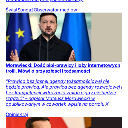
Świat
Sondaż
Obserwator mediów
Morawiecki: Dość pipi-prawicy i loży internetowych
trolli. Mówi o przyszłości i tożsamości
"Prawica bez jasnej agendy tożsamościowej nie
będzie prawicą. Ale prawica bez agendy rozwojowej i
bez kompetencji wdrażania zmian nigdy nie będzie
rządzić" – napisał Mateusz Morawiecki w
opublikowanym w czwartek wpisie na portalu X.
Opinie
Kraj