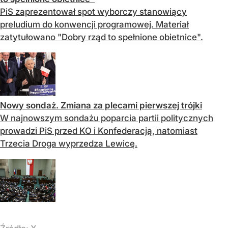
PiS zaprezentował spot wyborczy stanowiący
preludium do konwencji programowej. Materiał
zatytułowano "Dobry rząd to spełnione obietnice".
Nowy sondaż. Zmiana za plecami pierwszej trójki
W najnowszym sondażu poparcia partii politycznych
prowadzi PiS przed KO i Konfederacją, natomiast
Trzecia Droga wyprzedza Lewicę.