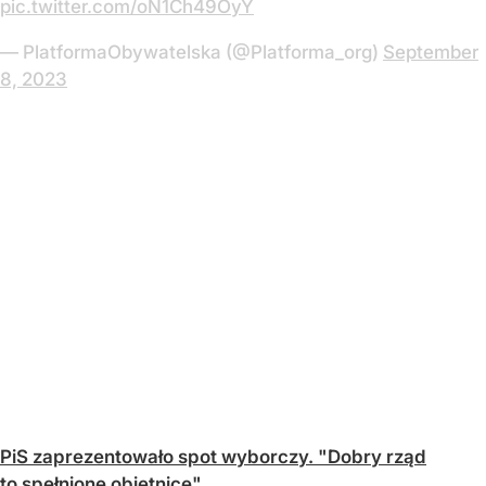
pic.twitter.com/oN1Ch49OyY
— PlatformaObywatelska (@Platforma_org)
September
8, 2023
PiS zaprezentowało spot wyborczy. "Dobry rząd
to spełnione obietnice"