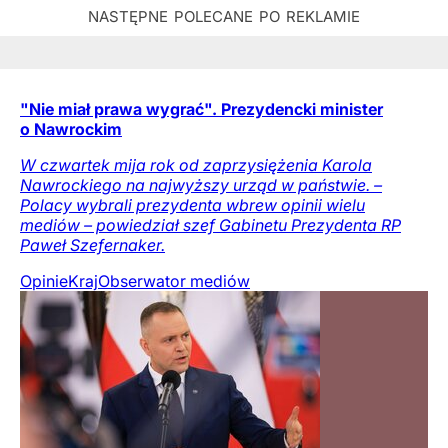
"Nie miał prawa wygrać". Prezydencki minister
o Nawrockim
W czwartek mija rok od zaprzysiężenia Karola
Nawrockiego na najwyższy urząd w państwie. –
Polacy wybrali prezydenta wbrew opinii wielu
mediów – powiedział szef Gabinetu Prezydenta RP
Paweł Szefernaker.
Opinie
Kraj
Obserwator mediów