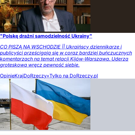
"Polskę drażni samodzielność Ukrainy"
CO PISZĄ NA WSCHODZIE || Ukraińscy dziennikarze i
publicyści prześcigają się w coraz bardziej buńczucznych
komentarzach na temat relacji Kijów-Warszawa. Uderza
groteskowa wręcz pewność siebie.
Opinie
Kraj
DoRzeczy+
Tylko na DoRzeczy.pl