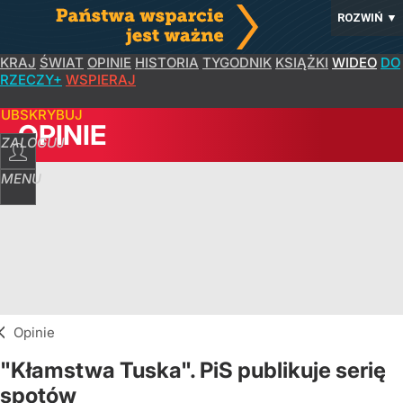
ROZWIŃ
▼
KRAJ
ŚWIAT
OPINIE
HISTORIA
TYGODNIK
KSIĄŻKI
WIDEO
DO
RZECZY+
WSPIERAJ
SUBSKRYBUJ
OPINIE
ZALOGUJ
MENU
Opinie
"Kłamstwa Tuska". PiS publikuje serię
spotów