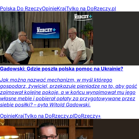
Polska Do Rzeczy
Opinie
Kraj
Tylko na DoRzeczy.pl
Gadowski: Gdzie poszła polska pomoc na Ukrainie?
Jak można nazwać mechanizm, w myśl którego
gospodarz, żywiciel, przekazuje pieniądze na to, aby gość
zajmował kolejne pokoje, a w końcu wynajmował mu jego
własne meble i pobierał opłaty za przygotowywane przez
siebie posiłki? – pyta Witold Gadowski.
Opinie
Kraj
Tylko na DoRzeczy.pl
DoRzeczy+