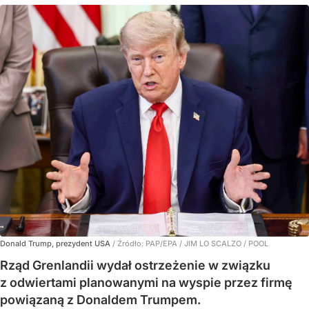
Donald Trump, prezydent USA
/ Źródło:
PAP/EPA
/
JIM LO SCALZO / POOL
Rząd Grenlandii wydał ostrzeżenie w związku
z odwiertami planowanymi na wyspie przez firmę
powiązaną z Donaldem Trumpem.