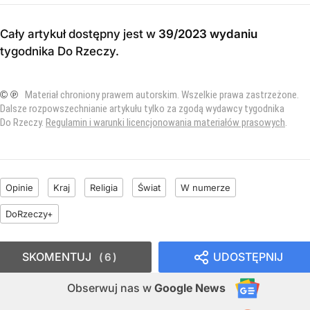
Cały artykuł dostępny jest w
39/2023 wydaniu
tygodnika Do Rzeczy
.
© ℗
Materiał chroniony prawem autorskim. Wszelkie prawa zastrzeżone.
Dalsze rozpowszechnianie artykułu tylko za zgodą wydawcy tygodnika
Do Rzeczy.
Regulamin i warunki licencjonowania materiałów prasowych
.
Opinie
Kraj
Religia
Świat
W numerze
DoRzeczy+
SKOMENTUJ
UDOSTĘPNIJ
6
Obserwuj nas
w
Google News