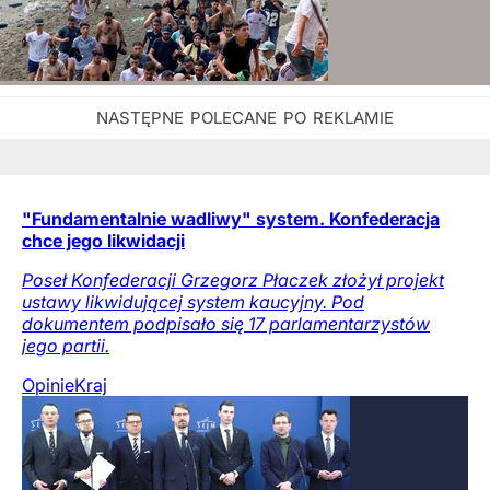
"Fundamentalnie wadliwy" system. Konfederacja
chce jego likwidacji
Poseł Konfederacji Grzegorz Płaczek złożył projekt
ustawy likwidującej system kaucyjny. Pod
dokumentem podpisało się 17 parlamentarzystów
jego partii.
Opinie
Kraj