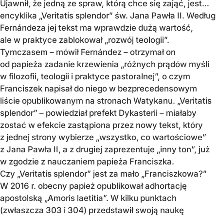
Ujawnił, że jedną ze spraw, którą chce się zająć, jest…
encyklika „Veritatis splendor” św. Jana Pawła II. Według
Fernándeza jej tekst ma wprawdzie dużą wartość,
ale w praktyce zablokował „rozwój teologii”.
Tymczasem – mówił Fernández – otrzymał on
od papieża zadanie krzewienia „różnych prądów myśli
w filozofii, teologii i praktyce pastoralnej”, o czym
Franciszek napisał do niego w bezprecedensowym
liście opublikowanym na stronach Watykanu. „Veritatis
splendor” – powiedział prefekt Dykasterii – miałaby
zostać w efekcie zastąpiona przez nowy tekst, który
z jednej strony wybierze „wszystko, co wartościowe”
z Jana Pawła II, a z drugiej zaprezentuje „inny ton”, już
w zgodzie z nauczaniem papieża Franciszka.
Czy „Veritatis splendor” jest za mało „Franciszkowa?”
W 2016 r. obecny papież opublikował adhortację
apostolską „Amoris laetitia”. W kilku punktach
(zwłaszcza 303 i 304) przedstawił swoją naukę