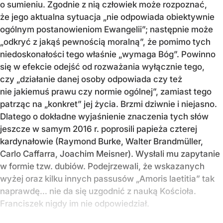
o sumieniu. Zgodnie z nią człowiek może rozpoznać,
że jego aktualna sytuacja „nie odpowiada obiektywnie
ogólnym postanowieniom Ewangelii”; następnie może
„odkryć z jakąś pewnością moralną”, że pomimo tych
niedoskonałości tego właśnie „wymaga Bóg”. Powinno
się w efekcie odejść od rozważania wyłącznie tego,
czy „działanie danej osoby odpowiada czy też
nie jakiemuś prawu czy normie ogólnej”, zamiast tego
patrząc na „konkret” jej życia. Brzmi dziwnie i niejasno.
Dlatego o dokładne wyjaśnienie znaczenia tych słów
jeszcze w samym 2016 r. poprosili papieża czterej
kardynałowie (Raymond Burke, Walter Brandmüller,
Carlo Caffarra, Joachim Meisner). Wysłali mu zapytanie
w formie tzw. dubiów. Podejrzewali, że wskazanych
wyżej oraz kilku innych passusów „Amoris laetitia” tak
naprawdę… nie da się uzgodnić z nauką Kościoła.
Franciszek nigdy im nie odpowiedział.