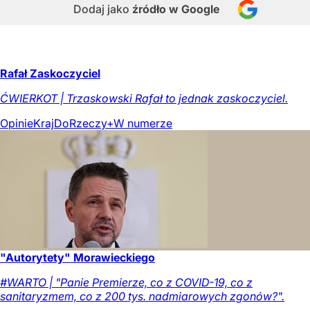
Dodaj jako
źródło w Google
Rafał Zaskoczyciel
ĆWIERKOT | Trzaskowski Rafał to jednak zaskoczyciel.
Opinie
Kraj
DoRzeczy+
W numerze
"Autorytety" Morawieckiego
#WARTO | "Panie Premierze, co z COVID-19, co z
sanitaryzmem, co z 200 tys. nadmiarowych zgonów?".