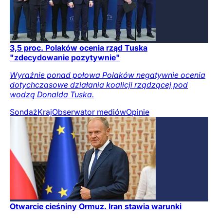
3,5 proc. Polaków ocenia rząd Tuska
"zdecydowanie pozytywnie"
Wyraźnie ponad połowa Polaków negatywnie ocenia
dotychczasowe działania koalicji rządzącej pod
wodzą Donalda Tuska.
Sondaż
Kraj
Obserwator mediów
Opinie
Otwarcie cieśniny Ormuz. Iran stawia warunki