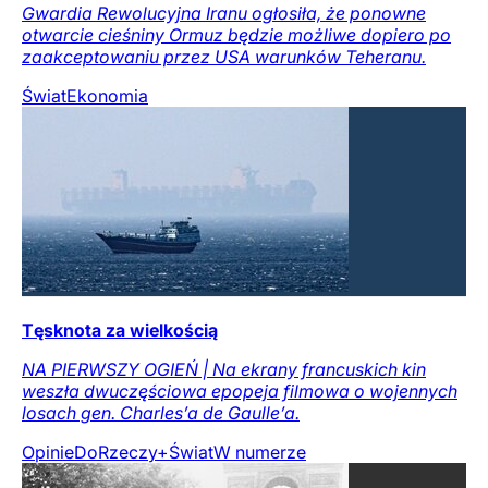
Gwardia Rewolucyjna Iranu ogłosiła, że ponowne
otwarcie cieśniny Ormuz będzie możliwe dopiero po
zaakceptowaniu przez USA warunków Teheranu.
Świat
Ekonomia
Tęsknota za wielkością
NA PIERWSZY OGIEŃ | Na ekrany francuskich kin
weszła dwuczęściowa epopeja filmowa o wojennych
losach gen. Charles’a de Gaulle’a.
Opinie
DoRzeczy+
Świat
W numerze