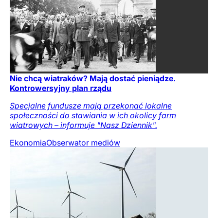
Nie chcą wiatraków? Mają dostać pieniądze.
Kontrowersyjny plan rządu
Specjalne fundusze mają przekonać lokalne
społeczności do stawiania w ich okolicy farm
wiatrowych – informuje "Nasz Dziennik".
Ekonomia
Obserwator mediów