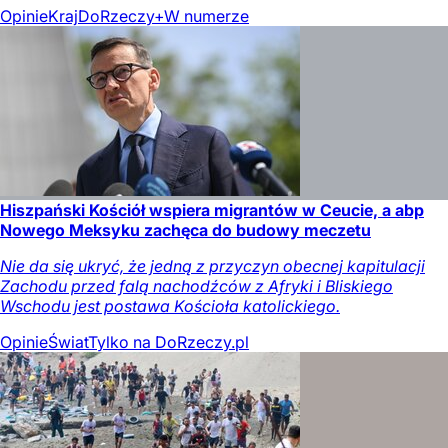
Opinie
Kraj
DoRzeczy+
W numerze
Hiszpański Kościół wspiera migrantów w Ceucie, a abp
Nowego Meksyku zachęca do budowy meczetu
Nie da się ukryć, że jedną z przyczyn obecnej kapitulacji
Zachodu przed falą nachodźców z Afryki i Bliskiego
Wschodu jest postawa Kościoła katolickiego.
Opinie
Świat
Tylko na DoRzeczy.pl