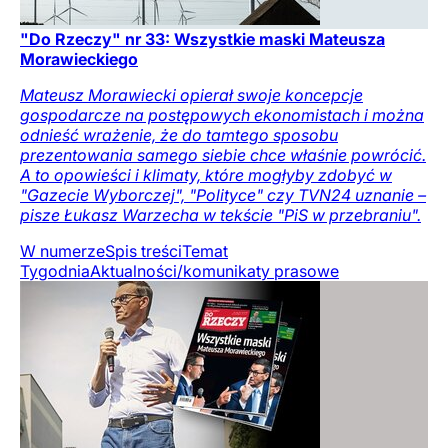
"Do Rzeczy" nr 33: Wszystkie maski Mateusza
Morawieckiego
Mateusz Morawiecki opierał swoje koncepcje
gospodarcze na postępowych ekonomistach i można
odnieść wrażenie, że do tamtego sposobu
prezentowania samego siebie chce właśnie powrócić.
A to opowieści i klimaty, które mogłyby zdobyć w
"Gazecie Wyborczej", "Polityce" czy TVN24 uznanie –
pisze Łukasz Warzecha w tekście "PiS w przebraniu".
W numerze
Spis treści
Temat
Tygodnia
Aktualności/komunikaty prasowe