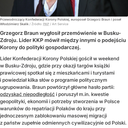
Przewodniczący Konfederacji Korony Polskiej, europoseł Grzegorz Braun i poseł
Włodzimierz Skalik
/ Źródło:
PAP
/
Art Service
Grzegorz Braun wygłosił przemówienie w Busku-
Zdroju. Lider KKP mówił między innymi o podejściu
Korony do polityki gospodarczej.
Lider Konfederacji Korony Polskiej gościł w weekend
w Busku-Zdroju, gdzie przy okazji targów książki
prawicowej spotkał się z mieszkańcami i turystami
i powiedział kilka słów o programie politycznym
ugrupowania. Braun powtórzył główne hasło partii:
odzyskać niepodległość
i poruszył m.in. kwestie
geopolityki, ekonomii i potrzeby stworzenia w Polsce
warunków do repatriacji Polaków do kraju przy
jednoczesnym zablokowaniu masowej migracji
z państw zupełnie odmiennych cywilizacyjnie od Polski.