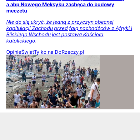
a abp Nowego Meksyku zachęca do budowy
meczetu
Nie da się ukryć, że jedną z przyczyn obecnej
kapitulacji Zachodu przed falą nachodźców z Afryki i
Bliskiego Wschodu jest postawa Kościoła
katolickiego.
Opinie
Świat
Tylko na DoRzeczy.pl