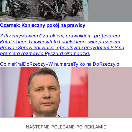
Czarnek: Konieczny pokój na prawicy
Z Przemysławem Czarnkiem, prawnikiem, profesorem
Katolickiego Uniwersytetu Lubelskiego, wiceprezesem
Prawa i Sprawiedliwości, oficjalnym kandydatem PiS na
premiera rozmawia Ryszard Gromadzki.
Opinie
Kraj
DoRzeczy+
W numerze
Tylko na DoRzeczy.pl