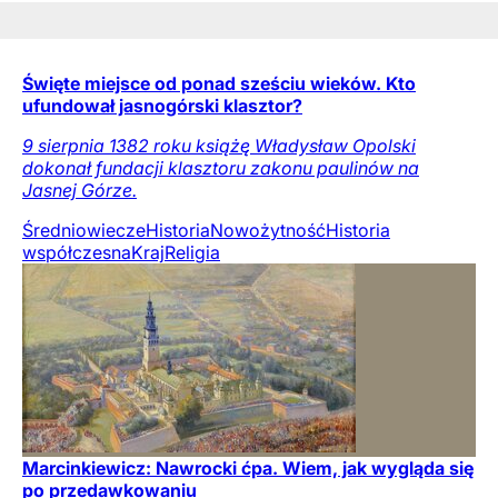
Święte miejsce od ponad sześciu wieków. Kto
ufundował jasnogórski klasztor?
9 sierpnia 1382 roku książę Władysław Opolski
dokonał fundacji klasztoru zakonu paulinów na
Jasnej Górze.
Średniowiecze
Historia
Nowożytność
Historia
współczesna
Kraj
Religia
Marcinkiewicz: Nawrocki ćpa. Wiem, jak wygląda się
po przedawkowaniu