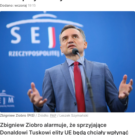
Dodano:
wczoraj
19:15
Zbigniew Ziobro (PiS)
/ Źródło:
PAP
/
Leszek Szymański
Zbigniew Ziobro alarmuje, że sprzyjające
Donaldowi Tuskowi elity UE będą chciały wpłynąć