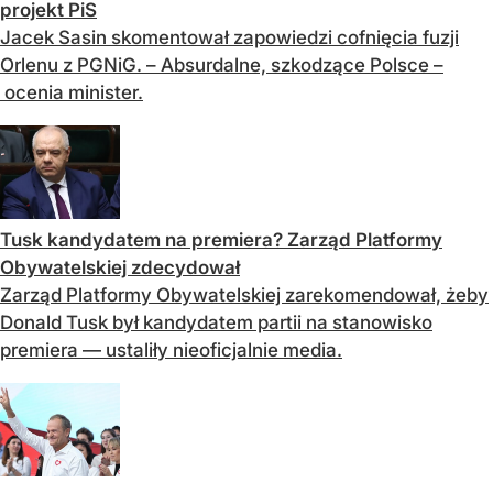
projekt PiS
Jacek Sasin skomentował zapowiedzi cofnięcia fuzji
Orlenu z PGNiG. – Absurdalne, szkodzące Polsce –
ocenia minister.
Tusk kandydatem na premiera? Zarząd Platformy
Obywatelskiej zdecydował
Zarząd Platformy Obywatelskiej zarekomendował, żeby
Donald Tusk był kandydatem partii na stanowisko
premiera — ustaliły nieoficjalnie media.