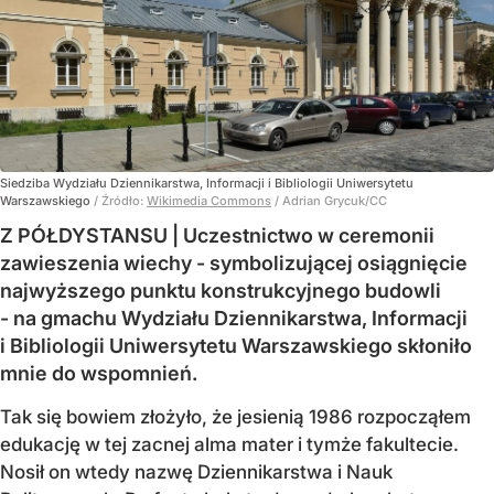
Siedziba Wydziału Dziennikarstwa, Informacji i Bibliologii Uniwersytetu
Warszawskiego
/ Źródło:
Wikimedia Commons
/
Adrian Grycuk/CC
Z PÓŁDYSTANSU | Uczestnictwo w ceremonii
zawieszenia wiechy - symbolizującej osiągnięcie
najwyższego punktu konstrukcyjnego budowli
- na gmachu Wydziału Dziennikarstwa, Informacji
i Bibliologii Uniwersytetu Warszawskiego skłoniło
mnie do wspomnień.
Tak się bowiem złożyło, że jesienią 1986 rozpocząłem
edukację w tej zacnej alma mater i tymże fakultecie.
Nosił on wtedy nazwę Dziennikarstwa i Nauk