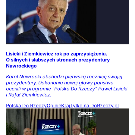
Lisicki i Ziemkiewicz rok po zaprzysiężeniu.
O silnych i słabszych stronach prezydentury
Nawrockiego
Karol Nawrocki obchodzi pierwszą rocznicę swojej
prezydentury. Dokonania nowej głowy państwa
ocenili w programie "Polska Do Rzeczy" Paweł Lisicki
i Rafał Ziemkiewicz.
Polska Do Rzeczy
Opinie
Kraj
Tylko na DoRzeczy.pl