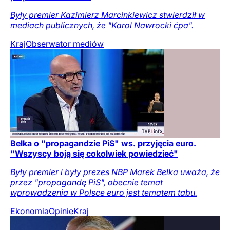
Były premier Kazimierz Marcinkiewicz stwierdził w
mediach publicznych, że "Karol Nawrocki ćpa".
Kraj
Obserwator mediów
Belka o "propagandzie PiS" ws. przyjęcia euro.
"Wszyscy boją się cokolwiek powiedzieć"
Były premier i były prezes NBP Marek Belka uważa, że
przez "propagandę PiS", obecnie temat
wprowadzenia w Polsce euro jest tematem tabu.
Ekonomia
Opinie
Kraj