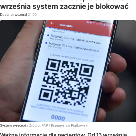
września system zacznie je blokować
Dodano:
wczoraj
21:00
System e-recept
/ Źródło:
PAP
/
Przemysław Piątkowski
Ważne informacje dla pacjentów. Od 13 września