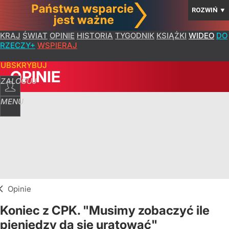
ROZWIŃ
▼
KRAJ
ŚWIAT
OPINIE
HISTORIA
TYGODNIK
KSIĄŻKI
WIDEO
DO
RZECZY+
WSPIERAJ
SUBSKRYBUJ
OPINIE
ZALOGUJ
MENU
Opinie
Koniec z CPK. "Musimy zobaczyć ile
pieniędzy da się uratować"