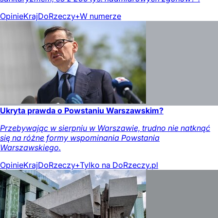
Opinie
Kraj
DoRzeczy+
W numerze
Ukryta prawda o Powstaniu Warszawskim?
Przebywając w sierpniu w Warszawie, trudno nie natknąć
się na różne formy wspominania Powstania
Warszawskiego.
Opinie
Kraj
DoRzeczy+
Tylko na DoRzeczy.pl