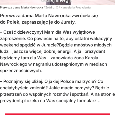
Pierwsza dama Marta Nawrocka
/ Źródło:
X
/
Kancelaria Prezydenta
Pierwsza dama Marta Nawrocka zwróciła się
do Polek, zapraszając je do Juraty.
–
Cześć dziewczyny! Mam dla Was wyjątkowe
zaproszenie.
Co powiecie na to, aby ostatni wakacyjny
weekend spędzić w Juracie?
Będzie mnóstwo młodych
ludzi i jeszcze więcej dobrej energii.
A ja i prezydent
będziemy tam dla Was
– zapowiada żona Karola
Nawrockiego w nagraniu udostępnionym w mediach
społecznościowych.
–
Poznajmy się bliżej. O jakiej Polsce marzycie?
Co
chciałybyście zmienić? Jakie macie pomysły?
Będzie
przestrzeń do wspólnych rozmów i spotkań.
A na stronie
prezydent.pl czeka na Was specjalny formularz...