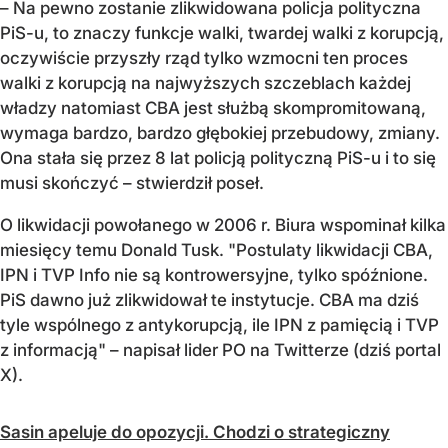
– Na pewno zostanie zlikwidowana policja polityczna
PiS-u, to znaczy funkcje walki, twardej walki z korupcją,
oczywiście przyszły rząd tylko wzmocni ten proces
walki z korupcją na najwyższych szczeblach każdej
władzy natomiast CBA jest służbą skompromitowaną,
wymaga bardzo, bardzo głębokiej przebudowy, zmiany.
Ona stała się przez 8 lat policją polityczną PiS-u i to się
musi skończyć – stwierdził poseł.
O likwidacji powołanego w 2006 r. Biura wspominał kilka
miesięcy temu Donald Tusk. "Postulaty likwidacji CBA,
IPN i TVP Info nie są kontrowersyjne, tylko spóźnione.
PiS dawno już zlikwidował te instytucje. CBA ma dziś
tyle wspólnego z antykorupcją, ile IPN z pamięcią i TVP
z informacją" – napisał lider PO na Twitterze (dziś portal
X).
Sasin apeluje do opozycji. Chodzi o strategiczny