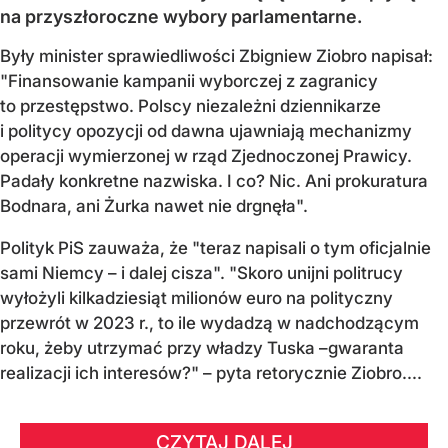
na przyszłoroczne wybory parlamentarne.
Były minister sprawiedliwości Zbigniew Ziobro napisał:
"Finansowanie kampanii wyborczej z zagranicy
to przestępstwo. Polscy niezależni dziennikarze
i politycy opozycji od dawna ujawniają mechanizmy
operacji wymierzonej w rząd Zjednoczonej Prawicy.
Padały konkretne nazwiska. I co? Nic. Ani prokuratura
Bodnara, ani Żurka nawet nie drgnęła".
Polityk PiS zauważa, że "teraz napisali o tym oficjalnie
sami Niemcy – i dalej cisza". "Skoro unijni politrucy
wyłożyli kilkadziesiąt milionów euro na polityczny
przewrót w 2023 r., to ile wydadzą w nadchodzącym
roku, żeby utrzymać przy władzy Tuska –gwaranta
realizacji ich interesów?" – pyta retorycznie Ziobro....
CZYTAJ DALEJ