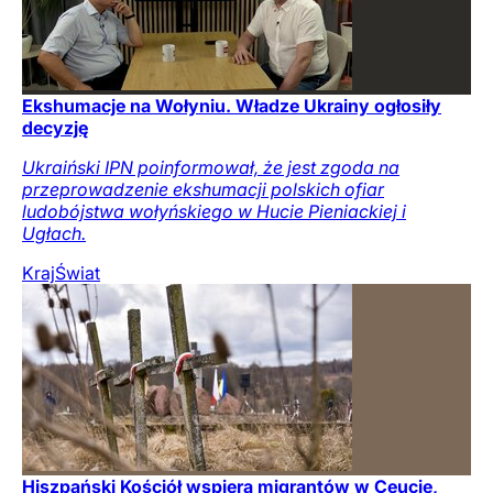
Ekshumacje na Wołyniu. Władze Ukrainy ogłosiły
decyzję
Ukraiński IPN poinformował, że jest zgoda na
przeprowadzenie ekshumacji polskich ofiar
ludobójstwa wołyńskiego w Hucie Pieniackiej i
Ugłach.
Kraj
Świat
Hiszpański Kościół wspiera migrantów w Ceucie,