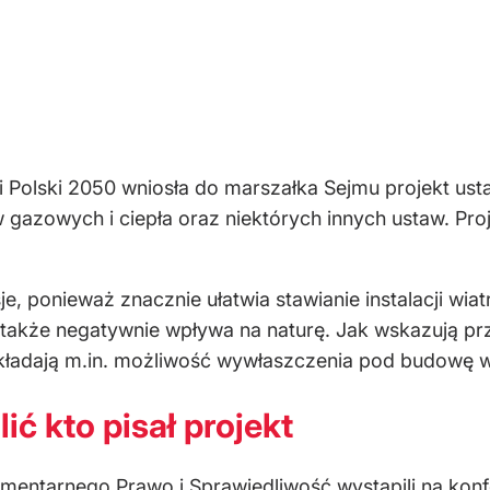
 i Polski 2050 wniosła do marszałka Sejmu projekt us
iw gazowych i ciepła oraz niektórych innych ustaw. Pr
e, ponieważ znacznie ułatwia stawianie instalacji wia
 a także negatywnie wpływa na naturę. Jak wskazują 
kładają m.in. możliwość wywłaszczenia pod budowę w
ić kto pisał projekt
amentarnego Prawo i Sprawiedliwość wystąpili na konf