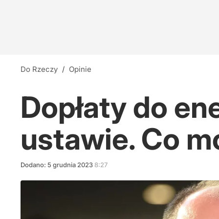
Do Rzeczy
/
Opinie
Dopłaty do ener
ustawie. Co m
Dodano:
5
grudnia
2023
8:27