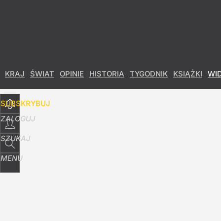
Udostępnij
9
Skomentuj
KRAJ
ŚWIAT
OPINIE
HISTORIA
TYGODNIK
KSIĄŻKI
WI
SUBSKRYBUJ
ZALOGUJ
SZUKAJ
MENU