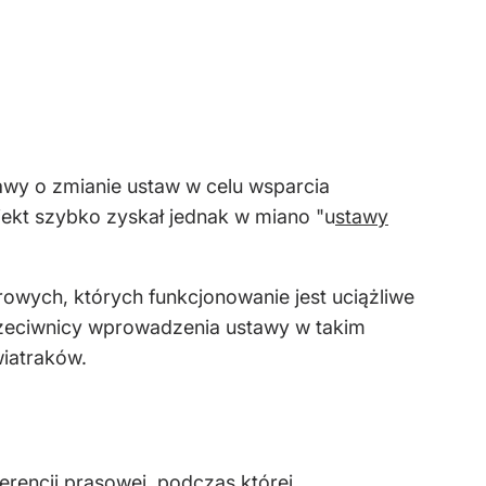
tawy o zmianie ustaw w celu wsparcia
ojekt szybko zyskał jednak w miano "u
stawy
trowych, których funkcjonowanie jest uciążliwe
przeciwnicy wprowadzenia ustawy w takim
iatraków.
erencji prasowej, podczas której