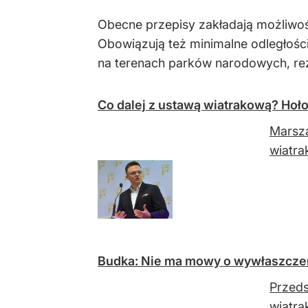
Obecne przepisy zakładają możliwo
Obowiązują też minimalne odległości
na terenach parków narodowych, re
Co dalej z ustawą wiatrakową? Hoł
Marsza
wiatra
Budka: Nie ma mowy o wywłaszczeni
Przeds
wiatra