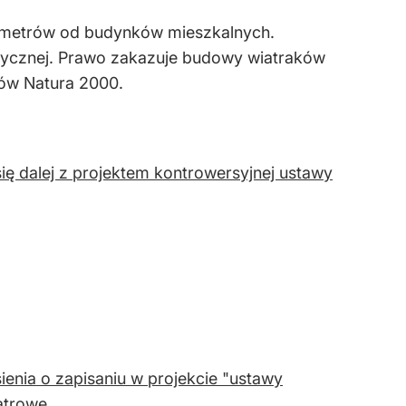
0 metrów od budynków mieszkalnych.
ktrycznej. Prawo zakazuje budowy wiatraków
ów Natura 2000.
ę dalej z projektem kontrowersyjnej ustawy
sienia o zapisaniu w projekcie "ustawy
atrowe.