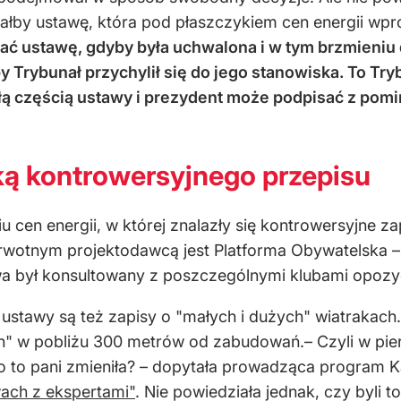
isałby ustawę, która pod płaszczykiem cen energii wp
 ustawę, gdyby była uchwalona i w tym brzmieniu d
y Trybunał przychylił się do jego stanowiska. To Try
łą częścią ustawy i prezydent może podpisać z pomi
ką kontrowersyjnego przepisu
cen energii, w której znalazły się kontrowersyjne zap
erwotnym projektodawcą jest Platforma Obywatelska 
wa był konsultowany z poszczególnymi klubami opozy
 ustawy są też zapisy o "małych i dużych" wiatrakach
" w pobliżu 300 metrów od zabudowań.– Czyli w pie
co to pani zmieniła? – dopytała prowadząca program 
wach z ekspertami"
. Nie powiedziała jednak, czy byli to