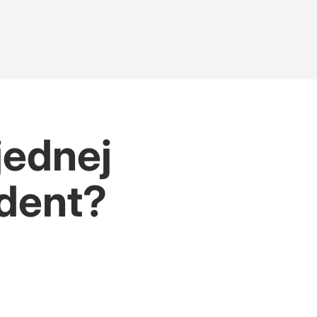
jednej
ydent?