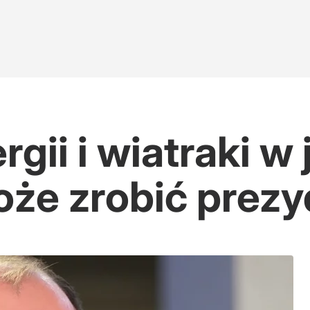
gii i wiatraki w 
oże zrobić prez