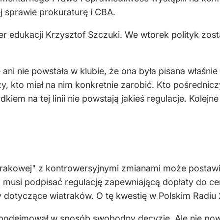
j sprawie prokuraturę i CBA
.
 edukacji Krzysztof Szczuki. We wtorek polityk zost
ie ani nie powstała w klubie, że ona była pisana właśni
czy, kto miał na nim konkretnie zarobić. Kto pośrednic
iem na tej linii nie powstają jakieś regulacje. Kolejn
rakowej" z kontrowersyjnymi zmianami może postawić
 musi podpisać regulację zapewniającą dopłaty do cen 
y dotyczące wiatraków. O tę kwestię w Polskim Radiu
 podejmował w sposób swobodny decyzje. Ale nie pow