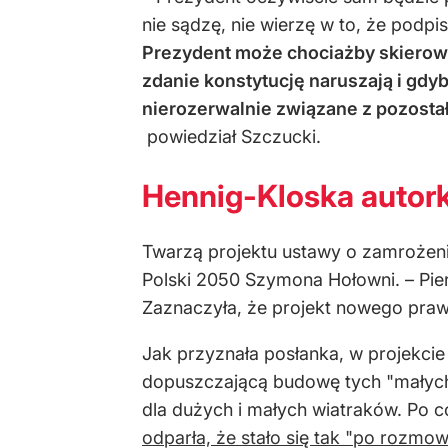
nie sądzę, nie wierzę w to, że podp
Prezydent może chociażby skierować
zdanie konstytucję naruszają i gdyb
nierozerwalnie związane z pozosta
powiedział Szczucki.
Hennig-Kloska autor
Twarzą projektu ustawy o zamrożeniu 
Polski 2050 Szymona Hołowni. – Pi
Zaznaczyła, że projekt nowego pra
Jak przyznała posłanka, w projekcie
dopuszczającą budowę tych "małych
dla dużych i małych wiatraków. Po 
odparła, że stało się tak "po rozmo