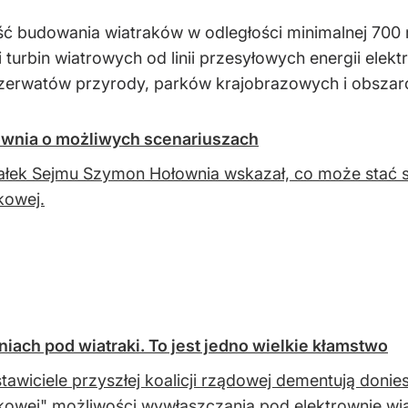
ść budowania wiatraków w odległości minimalnej 70
 turbin wiatrowych od linii przesyłowych energii ele
zerwatów przyrody, parków krajobrazowych i obszar
ownia o możliwych scenariuszach
łek Sejmu Szymon Hołownia wskazał, co może stać si
kowej.
ach pod wiatraki. To jest jedno wielkie kłamstwo
tawiciele przyszłej koalicji rządowej dementują donie
kowej" możliwości wywłaszczania pod elektrownie wi