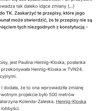
rowadza tak daleko idące zmiany (…)
o TK. Zaskarżyć te przepisy, które jego
bunał może stwierdzić, że te przepisy nie są
nięciem tych niezgodnych z konstytucją
–
isy, jest Paulina Hennig-Kloska, posłanka
– przekonywała Hennig-Kloska w TVN24.
cyjnymi.
. I dodała, że to ona wprowadziła zmianę
rwotnym projekcie było 500 metrów
Katarzyna Kolenda-Zaleska.
Hennig-Kloska
 lobbyści.