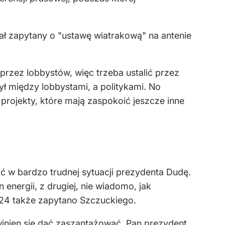
ał zapytany o "ustawę wiatrakową" na antenie
e przez lobbystów, więc trzeba ustalić przez
zył między lobbystami, a politykami. No
e projekty, które mają zaspokoić jeszcze inne
 w bardzo trudnej sytuacji prezydenta Dudę.
energii, z drugiej, nie wiadomo, jak
 24 także zapytano Szczuckiego.
inien się dać zaszantażować. Pan prezydent