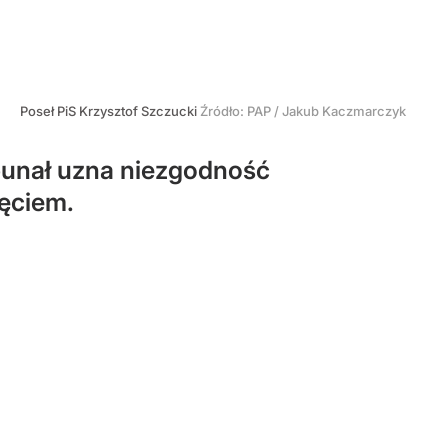
Poseł PiS Krzysztof Szczucki
Źródło:
PAP
/
Jakub Kaczmarczyk
bunał uzna niezgodność
ięciem.