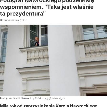
Fotograf Nawrockiego podzielił się
wspomnieniem. "Taka jest właśnie
ta prezydentura"
Dodano:
dzisiaj
13:30
Prezydent Karol Nawrocki
/ Źródło:
X
/
@mikolaj_bk
Mija rok od zaprzysiężenia Karola Nawrockiego.