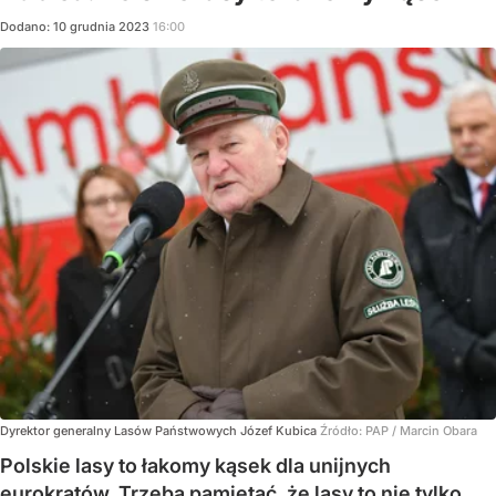
Dodano:
10
grudnia
2023
16:00
Dyrektor generalny Lasów Państwowych Józef Kubica
Źródło:
PAP
/
Marcin Obara
Polskie lasy to łakomy kąsek dla unijnych
eurokratów. Trzeba pamiętać, że lasy to nie tylko