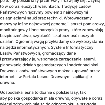
po to, by polskie lasy przetrwały i rozwijały się. Czynią
to w coraz lepszych warunkach. Tradycję Lasów
Państwowych łączymy bowiem z najnowszymi
osiągnięciami nauki oraz techniki. Wprowadzamy
maszyny leśne najnowszej generacji, sprzęt pomiarowy,
monitoringowy i inne narzędzia pracy, które zapewniają
bezpieczeństwo, szybkość i skuteczność naszych
działań. Ogromną wagę przykładamy do wykorzystania
narzędzi informatycznych. System Informatyczny
Lasów Państwowych, gromadzący dane
i przetwarzający je, wspomaga zarządzanie lasami,
planowanie działań gospodarczych i nadzór nad nimi.
Drewno z lasów państwowych można kupować przez
internet – w Portalu Leśno-Drzewnym i aplikacji e-
drewno.
Gospodarka leśna to dbanie o polskie lasy, tak
aby polska gospodarka miała drewno, obywatele coraz
więcej zdrowych miejsc do odpoczynku, a przyroda