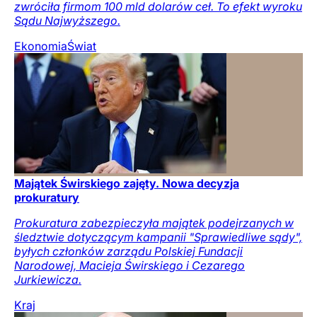
zwróciła firmom 100 mld dolarów ceł. To efekt wyroku
Sądu Najwyższego.
Ekonomia
Świat
Majątek Świrskiego zajęty. Nowa decyzja
prokuratury
Prokuratura zabezpieczyła majątek podejrzanych w
śledztwie dotyczącym kampanii "Sprawiedliwe sądy",
byłych członków zarządu Polskiej Fundacji
Narodowej, Macieja Świrskiego i Cezarego
Jurkiewicza.
Kraj