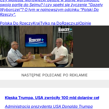
swoją partię do Sejmu? I czy spełni się życzenie "Gazety
Wyborczej"? O tym w najnowszym odcinku "Polski Do
Rzeczy".
Polska Do Rzeczy
Kraj
Tylko na DoRzeczy.pl
Opinie
Klęska Trumpa. USA zwróciły 100 mld dolarów ceł
Administracja prezydenta USA Donalda Trumpa