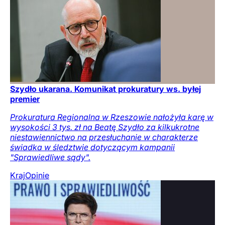
Szydło ukarana. Komunikat prokuratury ws. byłej
premier
Prokuratura Regionalna w Rzeszowie nałożyła karę w
wysokości 3 tys. zł na Beatę Szydło za kilkukrotne
niestawiennictwo na przesłuchanie w charakterze
świadka w śledztwie dotyczącym kampanii
"Sprawiedliwe sądy".
Kraj
Opinie