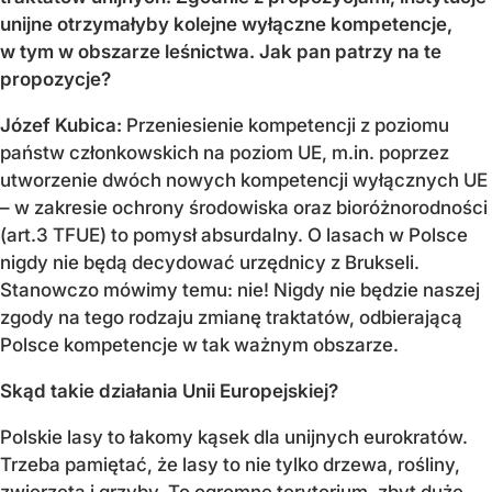
unijne otrzymałyby kolejne wyłączne kompetencje,
w tym w obszarze leśnictwa. Jak pan patrzy na te
propozycje?
Józef Kubica:
Przeniesienie kompetencji z poziomu
państw członkowskich na poziom UE, m.in. poprzez
utworzenie dwóch nowych kompetencji wyłącznych UE
– w zakresie ochrony środowiska oraz bioróżnorodności
(art.3 TFUE) to pomysł absurdalny. O lasach w Polsce
nigdy nie będą decydować urzędnicy z Brukseli.
Stanowczo mówimy temu: nie! Nigdy nie będzie naszej
zgody na tego rodzaju zmianę traktatów, odbierającą
Polsce kompetencje w tak ważnym obszarze.
Skąd takie działania Unii Europejskiej?
Polskie lasy to łakomy kąsek dla unijnych eurokratów.
Trzeba pamiętać, że lasy to nie tylko drzewa, rośliny,
zwierzęta i grzyby. To ogromne terytorium, zbyt duże,