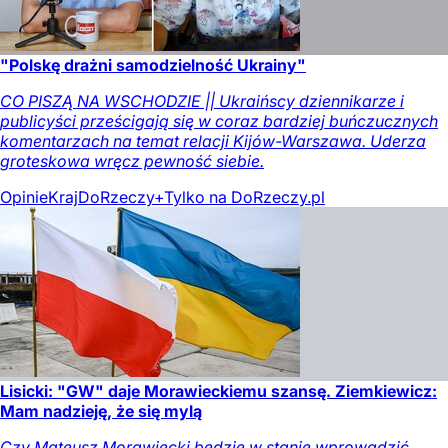
"Polskę drażni samodzielność Ukrainy"
CO PISZĄ NA WSCHODZIE || Ukraińscy dziennikarze i
publicyści prześcigają się w coraz bardziej buńczucznych
komentarzach na temat relacji Kijów-Warszawa. Uderza
groteskowa wręcz pewność siebie.
Opinie
Kraj
DoRzeczy+
Tylko na DoRzeczy.pl
Lisicki: "GW" daje Morawieckiemu szansę. Ziemkiewicz:
Mam nadzieję, że się mylą
Czy Mateusz Morawiecki będzie w stanie wprowadzić