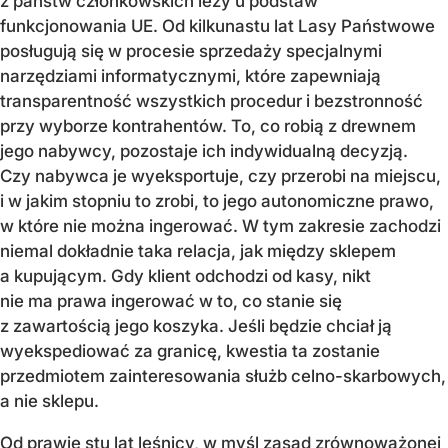
z państw członkowskich leży u podstaw
funkcjonowania UE. Od kilkunastu lat Lasy Państwowe
posługują się w procesie sprzedaży specjalnymi
narzędziami informatycznymi, które zapewniają
transparentność wszystkich procedur i bezstronność
przy wyborze kontrahentów. To, co robią z drewnem
jego nabywcy, pozostaje ich indywidualną decyzją.
Czy nabywca je wyeksportuje, czy przerobi na miejscu,
i w jakim stopniu to zrobi, to jego autonomiczne prawo,
w które nie można ingerować. W tym zakresie zachodzi
niemal dokładnie taka relacja, jak między sklepem
a kupującym. Gdy klient odchodzi od kasy, nikt
nie ma prawa ingerować w to, co stanie się
z zawartością jego koszyka. Jeśli będzie chciał ją
wyekspediować za granicę, kwestia ta zostanie
przedmiotem zainteresowania służb celno-skarbowych,
a nie sklepu.
Od prawie stu lat leśnicy, w myśl zasad zrównoważonej