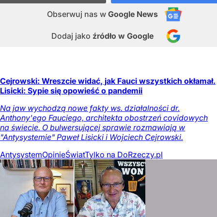
Obserwuj nas
w
Google News
Dodaj jako
źródło w Google
Cejrowski: Wreszcie widać, jak Fauci wszystkich okłamał.
Lisicki: Sypie się opowieść o pandemii
Na jaw wychodzą nowe fakty ws. działalności dr.
Anthony'ego Fauciego, architekta obostrzeń covidowych
na świecie. O bulwersującej sprawie rozmawiają w
"Antysystemie" Paweł Lisicki i Wojciech Cejrowski.
Antysystem
Opinie
Świat
Tylko na DoRzeczy.pl