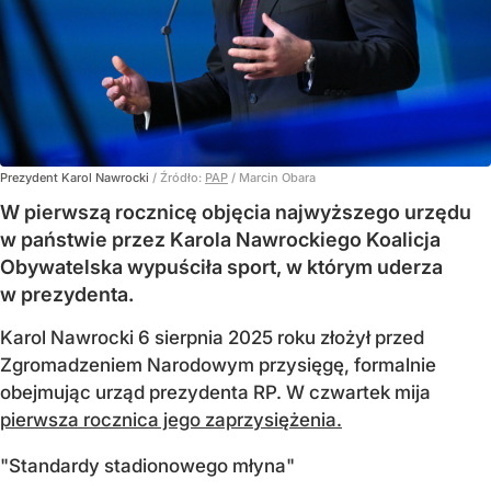
Prezydent Karol Nawrocki
/ Źródło:
PAP
/
Marcin Obara
W pierwszą rocznicę objęcia najwyższego urzędu
w państwie przez Karola Nawrockiego Koalicja
Obywatelska wypuściła sport, w którym uderza
w prezydenta.
Karol Nawrocki 6 sierpnia 2025 roku złożył przed
Zgromadzeniem Narodowym przysięgę, formalnie
obejmując urząd prezydenta RP. W czwartek mija
pierwsza rocznica jego zaprzysiężenia.
"Standardy stadionowego młyna"