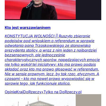
Kto jest warszawianinem
KONSTYTUCJA WOLNOŚCI || Ruszyło zbieranie
podpisów pod wnioskiem o referendum w sprawie
odwołania pana Trzaskowskiego ze stanowiska
prezydenta stolicy, a wraz z nim jeden z najbardziej
bezsensownych, ale jednocześnie
charakterystycznych sporów, napędzających emocje
nie tylko wokół tej inicjatywy: kto ma prawo podpis
składać oraz kto ma prawo głosować w referendum.
Nie w sensie prawnym, lecz, by tak rzec, etycznym. A
czasami – kto ma nawet prawo wypowiadać się w
sprawie tego, jak funkcjonuje stolica.
Opinie
Kraj
DoRzeczy+
Tylko na DoRzeczy.pl