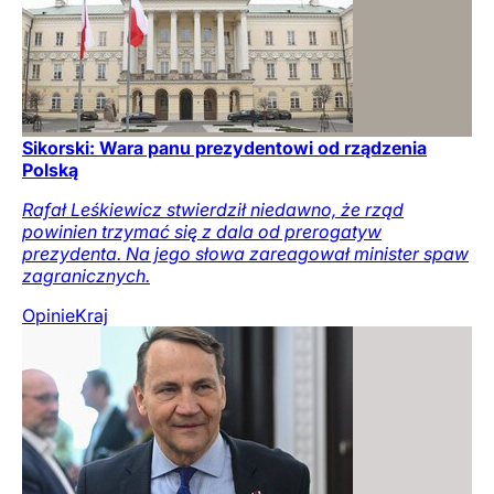
Sikorski: Wara panu prezydentowi od rządzenia
Polską
Rafał Leśkiewicz stwierdził niedawno, że rząd
powinien trzymać się z dala od prerogatyw
prezydenta. Na jego słowa zareagował minister spaw
zagranicznych.
Opinie
Kraj