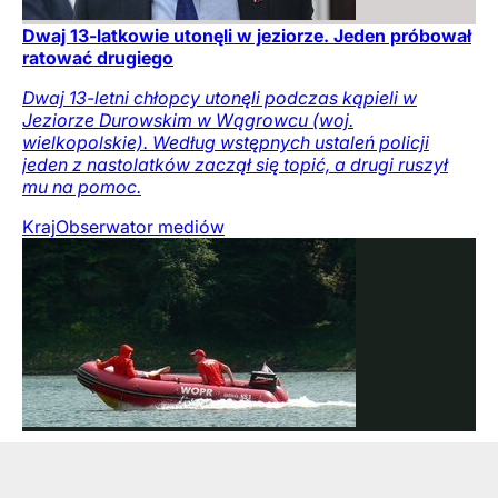
Dwaj 13-latkowie utonęli w jeziorze. Jeden próbował
ratować drugiego
Dwaj 13-letni chłopcy utonęli podczas kąpieli w
Jeziorze Durowskim w Wągrowcu (woj.
wielkopolskie). Według wstępnych ustaleń policji
jeden z nastolatków zaczął się topić, a drugi ruszył
mu na pomoc.
Kraj
Obserwator mediów