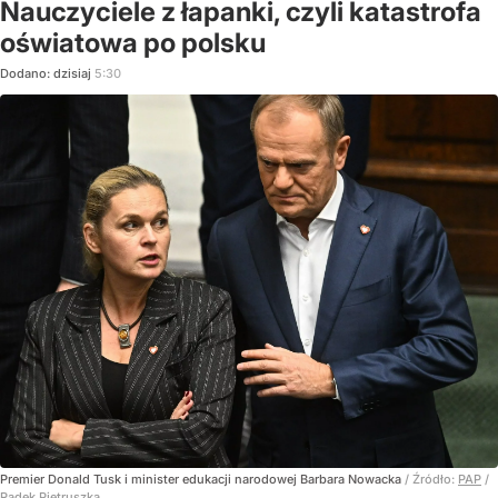
Nauczyciele z łapanki, czyli katastrofa
oświatowa po polsku
Dodano:
dzisiaj
5:30
Premier Donald Tusk i minister edukacji narodowej Barbara Nowacka
/ Źródło:
PAP
/
Radek Pietruszka