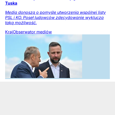
Tuska
Media donoszą o pomyśle utworzenia wspólnej listy
PSL i KO. Poseł ludowców zdecydowanie wyklucza
taką możliwość.
Kraj
Obserwator mediów