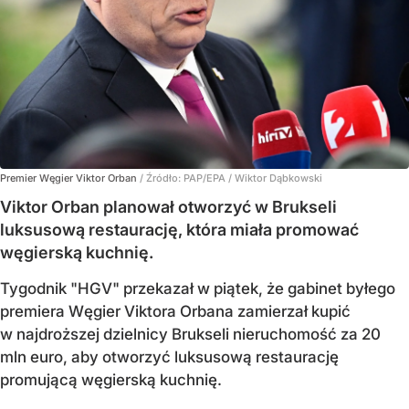
Premier Węgier Viktor Orban
/ Źródło:
PAP/EPA
/
Wiktor Dąbkowski
Viktor Orban planował otworzyć w Brukseli
luksusową restaurację, która miała promować
węgierską kuchnię.
Tygodnik "HGV" przekazał w piątek, że gabinet byłego
premiera Węgier Viktora Orbana zamierzał kupić
w najdroższej dzielnicy Brukseli nieruchomość za 20
mln euro, aby otworzyć luksusową restaurację
promującą węgierską kuchnię.