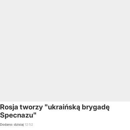
Rosja tworzy "ukraińską brygadę
Specnazu"
Dodano:
dzisiaj
12:52