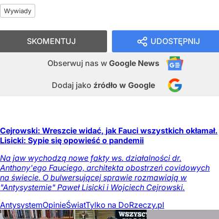
Wywiady
SKOMENTUJ
UDOSTĘPNIJ
Obserwuj nas
w
Google News
Dodaj jako
źródło w Google
Cejrowski: Wreszcie widać, jak Fauci wszystkich okłamał.
Lisicki: Sypie się opowieść o pandemii
Na jaw wychodzą nowe fakty ws. działalności dr.
Anthony'ego Fauciego, architekta obostrzeń covidowych
na świecie. O bulwersującej sprawie rozmawiają w
"Antysystemie" Paweł Lisicki i Wojciech Cejrowski.
Antysystem
Opinie
Świat
Tylko na DoRzeczy.pl