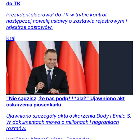
do TK
Prezydent skierował do TK w trybie kontroli
następczej nowelę ustawy o zastawie rejestrowym i
rejestrze zastawów.
Kraj
"Nie sądzisz, że nas podp***ala?" Ujawniono akt
oskarżenia piosenkarki
Ujawniono szczegóły aktu oskarżenia Dody i Emila S.
W dokumentach mowa o milionach i nagraniach
rozmów.