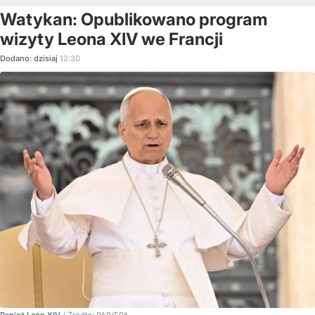
Watykan: Opublikowano program
wizyty Leona XIV we Francji
Dodano:
dzisiaj
12:30
Papież Leon XIV
/ Źródło:
PAP/EPA