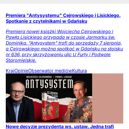
Premiera "Antysystemu" Cejrowskiego i Lisickiego.
Spotkanie z czytelnikami w Gdańsku
Premiera nowej książki Wojciecha Cejrowskiego i
Pawła Lisickiego przypada w czasie Jarmarku św.
Dominika. "Antysystem" trafi do sprzedaży 7 sierpnia,
a Cejrowskiego można spotkać w Gdańsku na stoisku
nr 636, przy skrzyżowaniu ulic U Furty i Podwale
Staromiejskie.
Kraj
Opinie
Obserwator mediów
Kultura
Nowe decyzje prezydenta ws. ustaw. Jedna trafi