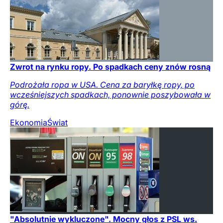
Zwrot na rynku ropy. Po spadkach ceny znów rosną
Podrożała ropa w USA. Cena za baryłkę ropy, po
wcześniejszych spadkach, ponownie poszybowała w
górę.
Ekonomia
Świat
"Absolutnie wykluczone". Mocny głos z PSL ws.