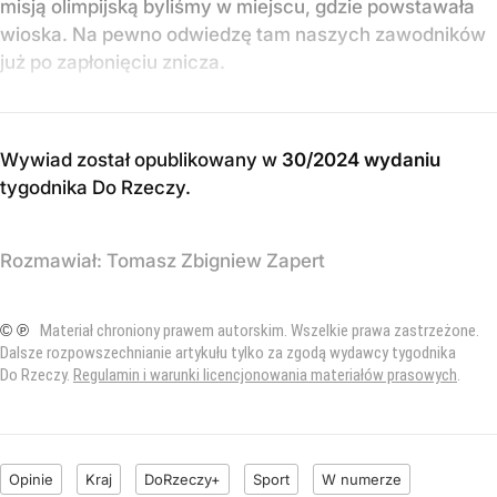
misją olimpijską byliśmy w miejscu, gdzie powstawała
wioska. Na pewno odwiedzę tam naszych zawodników
już po zapłonięciu znicza.
Wywiad został opublikowany w
30/2024 wydaniu
tygodnika Do Rzeczy
.
Rozmawiał:
Tomasz Zbigniew Zapert
© ℗
Materiał chroniony prawem autorskim. Wszelkie prawa zastrzeżone.
Dalsze rozpowszechnianie artykułu tylko za zgodą wydawcy tygodnika
Do Rzeczy.
Regulamin i warunki licencjonowania materiałów prasowych
.
Opinie
Kraj
DoRzeczy+
Sport
W numerze