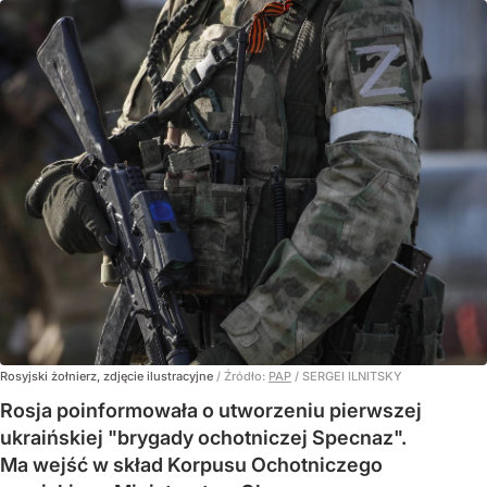
Rosyjski żołnierz, zdjęcie ilustracyjne
/ Źródło:
PAP
/
SERGEI ILNITSKY
Rosja poinformowała o utworzeniu pierwszej
ukraińskiej "brygady ochotniczej Specnaz".
Ma wejść w skład Korpusu Ochotniczego