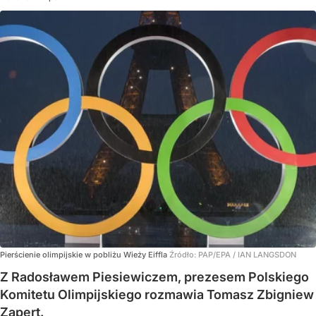
Pierścienie olimpijskie w pobliżu Wieży Eiffla
Źródło:
PAP/EPA
/
IAN LANGSDON
Z Radosławem Piesiewiczem, prezesem Polskiego
Komitetu Olimpijskiego rozmawia Tomasz Zbigniew
Zapert.