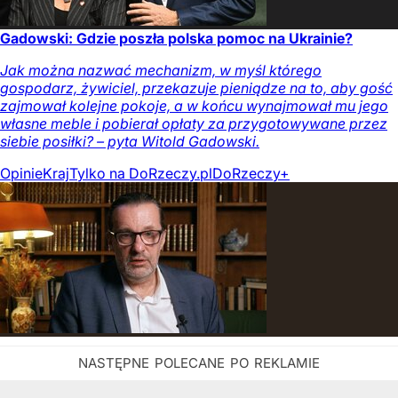
Gadowski: Gdzie poszła polska pomoc na Ukrainie?
Jak można nazwać mechanizm, w myśl którego
gospodarz, żywiciel, przekazuje pieniądze na to, aby gość
zajmował kolejne pokoje, a w końcu wynajmował mu jego
własne meble i pobierał opłaty za przygotowywane przez
siebie posiłki? – pyta Witold Gadowski.
Opinie
Kraj
Tylko na DoRzeczy.pl
DoRzeczy+