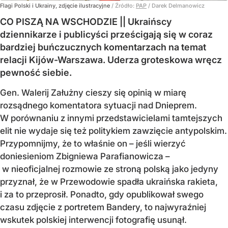
Flagi Polski i Ukrainy, zdjęcie ilustracyjne
/ Źródło:
PAP
/
Darek Delmanowicz
CO PISZĄ NA WSCHODZIE || Ukraińscy
dziennikarze i publicyści prześcigają się w coraz
bardziej buńczucznych komentarzach na temat
relacji Kijów-Warszawa. Uderza groteskowa wręcz
pewność siebie.
Gen. Walerij Załużny cieszy się opinią w miarę
rozsądnego komentatora sytuacji nad Dnieprem.
W porównaniu z innymi przedstawicielami tamtejszych
elit nie wydaje się też politykiem zawzięcie antypolskim.
Przypomnijmy, że to właśnie on – jeśli wierzyć
doniesieniom Zbigniewa Parafianowicza –
w nieoficjalnej rozmowie ze stroną polską jako jedyny
przyznał, że w Przewodowie spadła ukraińska rakieta,
i za to przeprosił. Ponadto, gdy opublikował swego
czasu zdjęcie z portretem Bandery, to najwyraźniej
wskutek polskiej interwencji fotografię usunął.