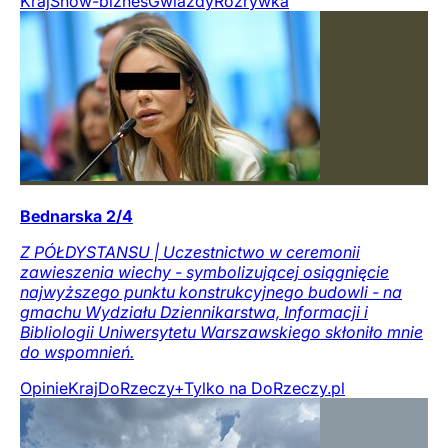
Kraj
Show-biznes
Gwiazdy
Rozrywka
Bednarska 2/4
Z PÓŁDYSTANSU | Uczestnictwo w ceremonii
zawieszenia wiechy - symbolizującej osiągnięcie
najwyższego punktu konstrukcyjnego budowli - na
gmachu Wydziału Dziennikarstwa, Informacji i
Bibliologii Uniwersytetu Warszawskiego skłoniło mnie
do wspomnień.
Opinie
Kraj
DoRzeczy+
Tylko na DoRzeczy.pl