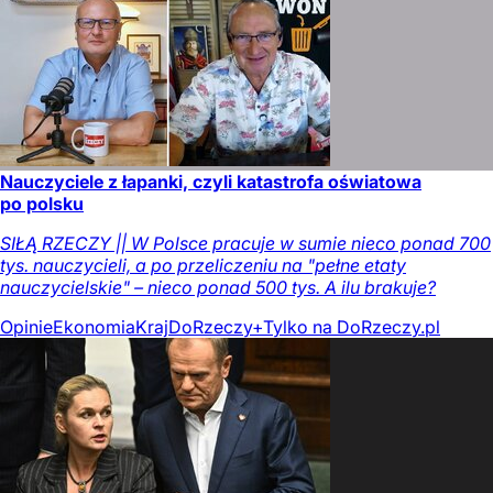
Nauczyciele z łapanki, czyli katastrofa oświatowa
po polsku
SIŁĄ RZECZY || W Polsce pracuje w sumie nieco ponad 700
tys. nauczycieli, a po przeliczeniu na "pełne etaty
nauczycielskie" – nieco ponad 500 tys. A ilu brakuje?
Opinie
Ekonomia
Kraj
DoRzeczy+
Tylko na DoRzeczy.pl