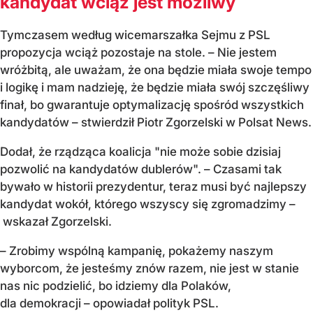
kandydat wciąż jest możliwy
Tymczasem według wicemarszałka Sejmu z PSL
propozycja wciąż pozostaje na stole. – Nie jestem
wróżbitą, ale uważam, że ona będzie miała swoje tempo
i logikę i mam nadzieję, że będzie miała swój szczęśliwy
finał, bo gwarantuje optymalizację spośród wszystkich
kandydatów – stwierdził Piotr Zgorzelski w Polsat News.
Dodał, że rządząca koalicja "nie może sobie dzisiaj
pozwolić na kandydatów dublerów". – Czasami tak
bywało w historii prezydentur, teraz musi być najlepszy
kandydat wokół, którego wszyscy się zgromadzimy –
wskazał Zgorzelski.
– Zrobimy wspólną kampanię, pokażemy naszym
wyborcom, że jesteśmy znów razem, nie jest w stanie
nas nic podzielić, bo idziemy dla Polaków,
dla demokracji – opowiadał polityk PSL.