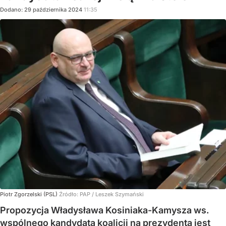
Dodano:
29
października
2024
11:35
Piotr Zgorzelski (PSL)
Źródło:
PAP
/
Leszek Szymański
Propozycja Władysława Kosiniaka-Kamysza ws.
wspólnego kandydata koalicji na prezydenta jest