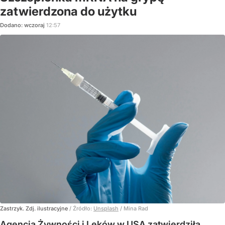
zatwierdzona do użytku
Dodano:
wczoraj
12:57
Zastrzyk. Zdj. ilustracyjne
/ Źródło:
Unsplash
/
Mina Rad
Agencja Żywności i Leków w USA zatwierdziła