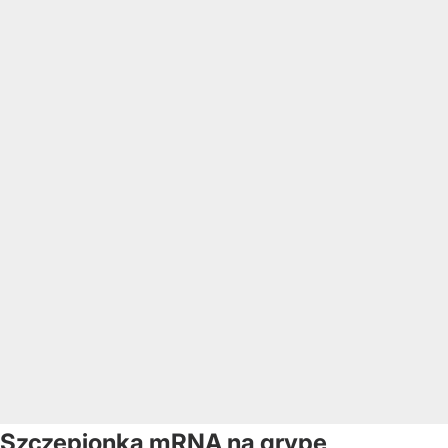
Szczepionka mRNA na grypę