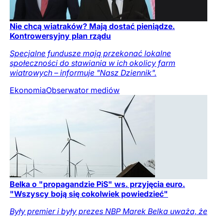
Nie chcą wiatraków? Mają dostać pieniądze.
Kontrowersyjny plan rządu
Specjalne fundusze mają przekonać lokalne
społeczności do stawiania w ich okolicy farm
wiatrowych – informuje "Nasz Dziennik".
Ekonomia
Obserwator mediów
Belka o "propagandzie PiS" ws. przyjęcia euro.
"Wszyscy boją się cokolwiek powiedzieć"
Były premier i były prezes NBP Marek Belka uważa, że