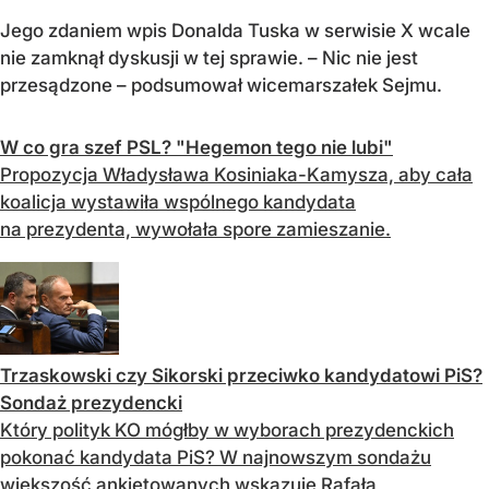
Jego zdaniem wpis Donalda Tuska w serwisie X wcale
nie zamknął dyskusji w tej sprawie. – Nic nie jest
przesądzone – podsumował wicemarszałek Sejmu.
W co gra szef PSL? "Hegemon tego nie lubi"
Propozycja Władysława Kosiniaka-Kamysza, aby cała
koalicja wystawiła wspólnego kandydata
na prezydenta, wywołała spore zamieszanie.
Trzaskowski czy Sikorski przeciwko kandydatowi PiS?
Sondaż prezydencki
Który polityk KO mógłby w wyborach prezydenckich
pokonać kandydata PiS? W najnowszym sondażu
większość ankietowanych wskazuje Rafała