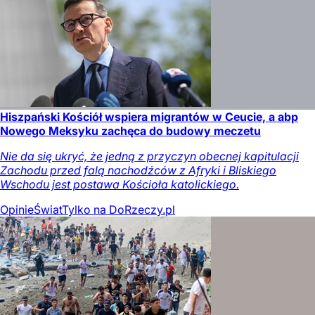
Hiszpański Kościół wspiera migrantów w Ceucie, a abp
Nowego Meksyku zachęca do budowy meczetu
Nie da się ukryć, że jedną z przyczyn obecnej kapitulacji
Zachodu przed falą nachodźców z Afryki i Bliskiego
Wschodu jest postawa Kościoła katolickiego.
Opinie
Świat
Tylko na DoRzeczy.pl