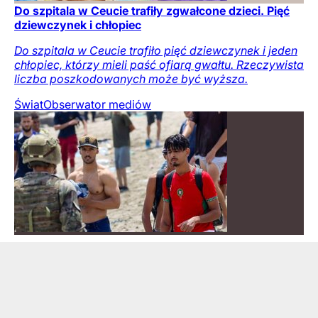
Do szpitala w Ceucie trafiły zgwałcone dzieci. Pięć
dziewczynek i chłopiec
Do szpitala w Ceucie trafiło pięć dziewczynek i jeden
chłopiec, którzy mieli paść ofiarą gwałtu. Rzeczywista
liczba poszkodowanych może być wyższa.
Świat
Obserwator mediów