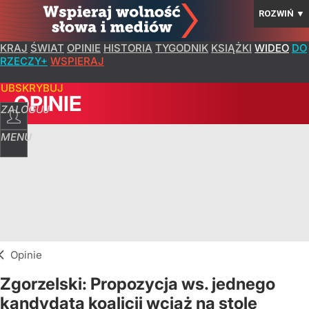
ROZWIŃ
▼
KRAJ
ŚWIAT
OPINIE
HISTORIA
TYGODNIK
KSIĄŻKI
WIDEO
DO
RZECZY+
WSPIERAJ
SUBSKRYBUJ
OPINIE
ZALOGUJ
MENU
Opinie
Zgorzelski: Propozycja ws. jednego
kandydata koalicji wciąż na stole