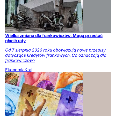
Wielka zmiana dla frankowiczów. Mogą przestać
płacić raty
Od 7 sierpnia 2026 roku obowiązują nowe przepisy
dotyczące kredytów frankowych. Co oznaczają dla
frankowiczów?
Ekonomia
Kraj