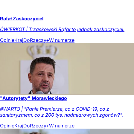
Rafał Zaskoczyciel
ĆWIERKOT | Trzaskowski Rafał to jednak zaskoczyciel.
Opinie
Kraj
DoRzeczy+
W numerze
"Autorytety" Morawieckiego
#WARTO | "Panie Premierze, co z COVID-19, co z
sanitaryzmem, co z 200 tys. nadmiarowych zgonów?".
Opinie
Kraj
DoRzeczy+
W numerze