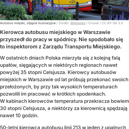
Autobus miejski, zdjęcie ilustracyjne
/ Źródło:
Wikipedia
/
Crusier / CC BY-SA 3.0
Kierowca autobusu miejskiego w Warszawie
przyszedł do pracy w spódnicy. Nie spodobało się
to inspektorom z Zarządu Transportu Miejskiego.
W ostatnich dniach Polska mierzyła się z kolejną falą
upałów, sięgających w niektórych regionach nawet
powyżej 35 stopni Celsjusza. Kierowcy autobusów
miejskich w Warszawie od lat próbują przekonać swoich
przełożonych, by przy tak wysokich temperaturach
pozwolili im pracować w krótkich spodenkach.
W kabinach kierowców temperatura przekracza bowiem
30 stopni Celsjusza, a niektórzy za kierownicą spędzają
nawet 10 godzin.
50-letni kierowca autobusu linii 213 w jeden z upalnych