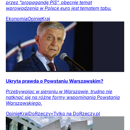
przez "propagandę PiS", obecnie temat
wprowadzenia w Polsce euro jest tematem tabu.
Ekonomia
Opinie
Kraj
Ukryta prawda o Powstaniu Warszawskim?
Przebywając w sierpniu w Warszawie, trudno nie
natknąć się na różne formy wspominania Powstania
Warszawskiego.
Opinie
Kraj
DoRzeczy+
Tylko na DoRzeczy.pl