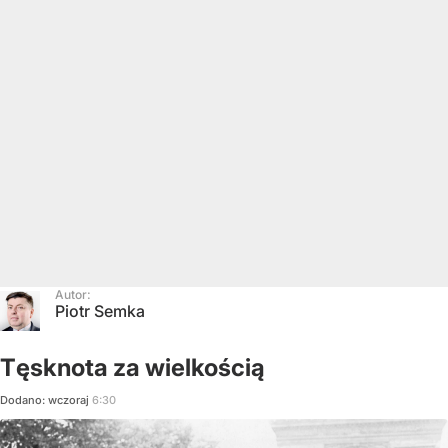
Autor:
Piotr Semka
Tęsknota za wielkością
Dodano:
wczoraj
6:30