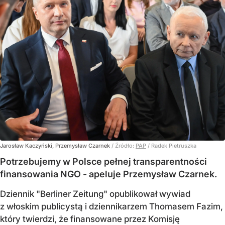
Jarosław Kaczyński, Przemysław Czarnek
/ Źródło:
PAP
/
Radek Pietruszka
Potrzebujemy w Polsce pełnej transparentności
finansowania NGO - apeluje Przemysław Czarnek.
Dziennik "Berliner Zeitung" opublikował wywiad
z włoskim publicystą i dziennikarzem Thomasem Fazim,
który twierdzi, że finansowane przez Komisję