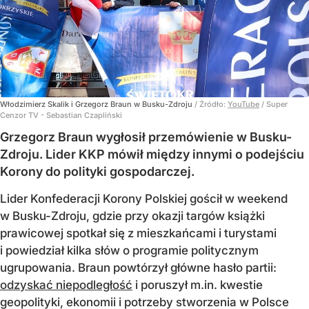
Włodzimierz Skalik i Grzegorz Braun w Busku-Zdroju
/ Źródło:
YouTube
/
Super
Cenzor TV - Sebastian Czapliński
Grzegorz Braun wygłosił przemówienie w Busku-
Zdroju. Lider KKP mówił między innymi o podejściu
Korony do polityki gospodarczej.
Lider Konfederacji Korony Polskiej gościł w weekend
w Busku-Zdroju, gdzie przy okazji targów książki
prawicowej spotkał się z mieszkańcami i turystami
i powiedział kilka słów o programie politycznym
ugrupowania. Braun powtórzył główne hasło partii:
odzyskać niepodległość
i poruszył m.in. kwestie
geopolityki, ekonomii i potrzeby stworzenia w Polsce