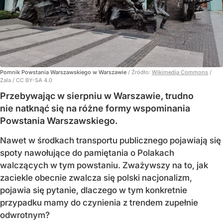
Pomnik Powstania Warszawskiego w Warszawie
/ Źródło:
Wikimedia Commons
/
Zala / CC BY-SA 4.0
Przebywając w sierpniu w Warszawie, trudno
nie natknąć się na różne formy wspominania
Powstania Warszawskiego.
Nawet w środkach transportu publicznego pojawiają się
spoty nawołujące do pamiętania o Polakach
walczących w tym powstaniu. Zważywszy na to, jak
zaciekle obecnie zwalcza się polski nacjonalizm,
pojawia się pytanie, dlaczego w tym konkretnie
przypadku mamy do czynienia z trendem zupełnie
odwrotnym?