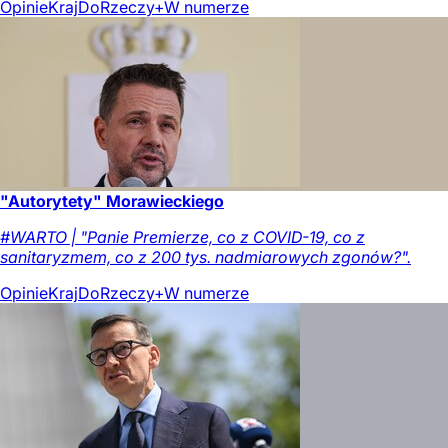
Opinie
Kraj
DoRzeczy+
W numerze
"Autorytety" Morawieckiego
#WARTO | "Panie Premierze, co z COVID-19, co z
sanitaryzmem, co z 200 tys. nadmiarowych zgonów?".
Opinie
Kraj
DoRzeczy+
W numerze