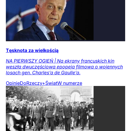
Tęsknota za wielkością
NA PIERWSZY OGIEŃ | Na ekrany francuskich kin
weszła dwuczęściowa epopeja filmowa o wojennych
losach gen. Charles’a de Gaulle’a.
Opinie
DoRzeczy+
Świat
W numerze