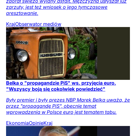
zaorał świeżo wylany asfalt. Mężczyzna usłyszał już
zarzuty, jest też wniosek o jego tymczasowe
aresztowanie.
Kraj
Obserwator mediów
Belka o "propagandzie PiS" ws. przyjęcia euro.
"Wszyscy boją się cokolwiek powiedzieć"
Były premier i były prezes NBP Marek Belka uważa, że
przez "propagandę PiS", obecnie temat
wprowadzenia w Polsce euro jest tematem tabu.
Ekonomia
Opinie
Kraj