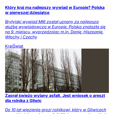
Który kraj ma najlepszy wywiad w Europie? Polska
w pierwszej dziesiątce
Brytyjski wywiad MI6 został uznany za najlepszą
służbę wywiadowczą w Europie. Polska znalazła się
na 9. miejscu, wyprzedzając m.in. Danię, Hiszpanię,
Włochy i Czechy
Kraj
Świat
Zaorał świeżo wylany asfalt. Jest wniosek o areszt
dla rolnika z Gliwic
Do 10 lat więzienia grozi rolnikowi, który w Gliwicach