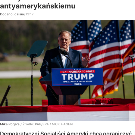
antyamerykańskiemu
Dodano:
dzisiaj
13:17
Mike Rogers
/ Źródło:
PAP/EPA
/
NICK HAGEN
Demokratyczni Socjaliści Ameryki chcą ograniczyć