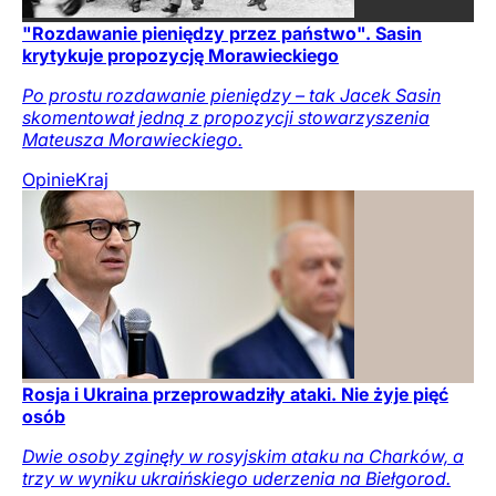
"Rozdawanie pieniędzy przez państwo". Sasin
krytykuje propozycję Morawieckiego
Po prostu rozdawanie pieniędzy – tak Jacek Sasin
skomentował jedną z propozycji stowarzyszenia
Mateusza Morawieckiego.
Opinie
Kraj
Rosja i Ukraina przeprowadziły ataki. Nie żyje pięć
osób
Dwie osoby zginęły w rosyjskim ataku na Charków, a
trzy w wyniku ukraińskiego uderzenia na Biełgorod.