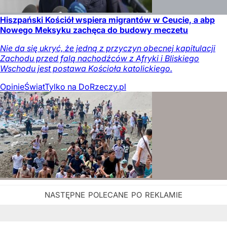
Hiszpański Kościół wspiera migrantów w Ceucie, a abp
Nowego Meksyku zachęca do budowy meczetu
Nie da się ukryć, że jedną z przyczyn obecnej kapitulacji
Zachodu przed falą nachodźców z Afryki i Bliskiego
Wschodu jest postawa Kościoła katolickiego.
Opinie
Świat
Tylko na DoRzeczy.pl