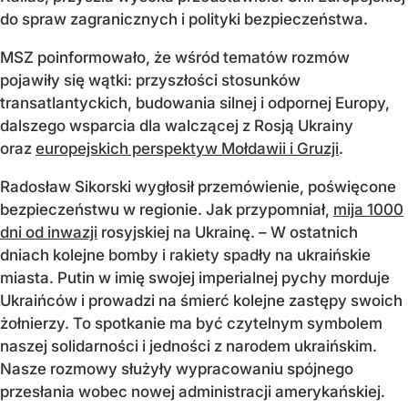
do spraw zagranicznych i polityki bezpieczeństwa.
MSZ poinformowało, że wśród tematów rozmów
pojawiły się wątki: przyszłości stosunków
transatlantyckich, budowania silnej i odpornej Europy,
dalszego wsparcia dla walczącej z Rosją Ukrainy
oraz
europejskich perspektyw Mołdawii i Gruzji
.
Radosław Sikorski wygłosił przemówienie, poświęcone
bezpieczeństwu w regionie. Jak przypomniał,
mija 1000
dni od inwazji
rosyjskiej na Ukrainę. – W ostatnich
dniach kolejne bomby i rakiety spadły na ukraińskie
miasta. Putin w imię swojej imperialnej pychy morduje
Ukraińców i prowadzi na śmierć kolejne zastępy swoich
żołnierzy. To spotkanie ma być czytelnym symbolem
naszej solidarności i jedności z narodem ukraińskim.
Nasze rozmowy służyły wypracowaniu spójnego
przesłania wobec nowej administracji amerykańskiej.