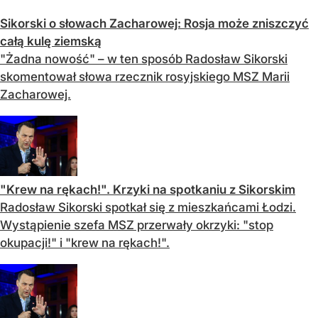
Sikorski o słowach Zacharowej: Rosja może zniszczyć
całą kulę ziemską
"Żadna nowość" – w ten sposób Radosław Sikorski
skomentował słowa rzecznik rosyjskiego MSZ Marii
Zacharowej.
"Krew na rękach!". Krzyki na spotkaniu z Sikorskim
Radosław Sikorski spotkał się z mieszkańcami Łodzi.
Wystąpienie szefa MSZ przerwały okrzyki: "stop
okupacji!" i "krew na rękach!".