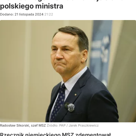
polskiego ministra
Dodano:
21
listopada
2024
21:22
Radosław Sikorski, szef MSZ
Źródło:
PAP
/
Jarek Praszkiewicz
Rzecznik niemieckiego MSZ zdementował