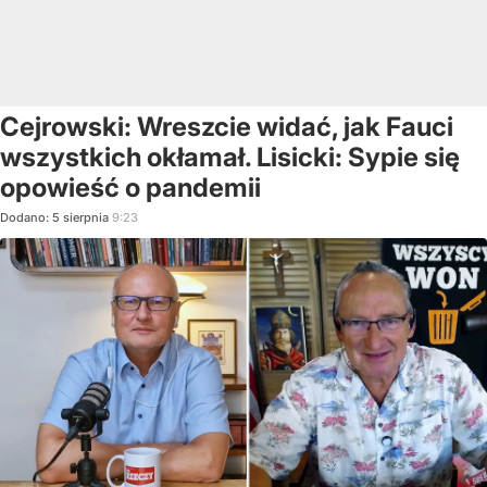
Cejrowski: Wreszcie widać, jak Fauci
wszystkich okłamał. Lisicki: Sypie się
opowieść o pandemii
Dodano:
5
sierpnia
9:23