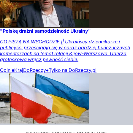
"Polskę drażni samodzielność Ukrainy"
CO PISZĄ NA WSCHODZIE || Ukraińscy dziennikarze i
publicyści prześcigają się w coraz bardziej buńczucznych
komentarzach na temat relacji Kijów-Warszawa. Uderza
groteskowa wręcz pewność siebie.
Opinie
Kraj
DoRzeczy+
Tylko na DoRzeczy.pl