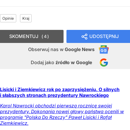
Opinie
Kraj
SKOMENTUJ
UDOSTĘPNIJ
4
Obserwuj nas
w
Google News
Dodaj jako
źródło w Google
Lisicki i Ziemkiewicz rok po zaprzysiężeniu. O silnych
i słabszych stronach prezydentury Nawrockiego
Karol Nawrocki obchodzi pierwszą rocznicę swojej
prezydentury. Dokonania nowej głowy państwa ocenili w
programie "Polska Do Rzeczy" Paweł Lisicki i Rafał
Ziemkiewicz.