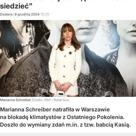
siedzieć"
Dodano:
8
grudnia
2024
15:25
Marianna Schreiber
Źródło:
PAP
/
Rafał Guz
Marianna Schreiber natrafiła w Warszawie
na blokadę klimatystów z Ostatniego Pokolenia.
Doszło do wymiany zdań m.in. z tzw. babcią Kasią.