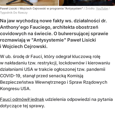
Paweł Lisicki i Wojciech Cejrowski w programie "Antysystem"
/ Źródło:
YouTube
/
Tygodnik Do Rzeczy
Na jaw wychodzą nowe fakty ws. działalności dr.
Anthony'ego Fauciego, architekta obostrzeń
covidowych na świecie. O bulwersującej sprawie
rozmawiają w "Antysystemie" Paweł Lisicki
i Wojciech Cejrowski.
W ub. środę dr Fauci, który odegrał kluczową rolę
w nakładaniu tzw. restrykcji, lockdownów i kierowaniu
działaniami USA w trakcie ogłoszonej tzw. pandemii
COVID-19, stanął przed senacką Komisją
Bezpieczeństwa Wewnętrznego i Spraw Rządowych
Kongresu USA.
Fauci odmówił jednak
udzielenia odpowiedzi na pytania
dotyczące tej sprawy.