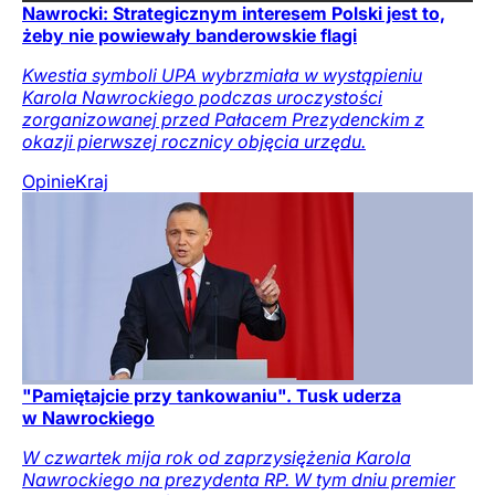
Nawrocki: Strategicznym interesem Polski jest to,
żeby nie powiewały banderowskie flagi
Kwestia symboli UPA wybrzmiała w wystąpieniu
Karola Nawrockiego podczas uroczystości
zorganizowanej przed Pałacem Prezydenckim z
okazji pierwszej rocznicy objęcia urzędu.
Opinie
Kraj
"Pamiętajcie przy tankowaniu". Tusk uderza
w Nawrockiego
W czwartek mija rok od zaprzysiężenia Karola
Nawrockiego na prezydenta RP. W tym dniu premier