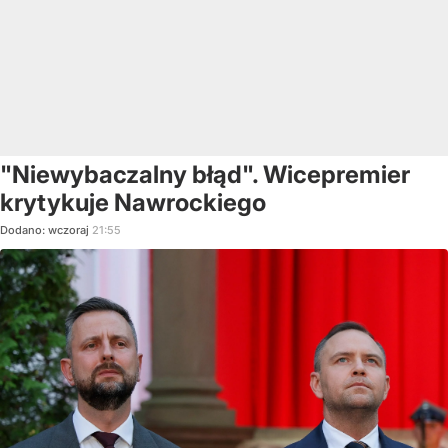
"Niewybaczalny błąd". Wicepremier
krytykuje Nawrockiego
Dodano:
wczoraj
21:55