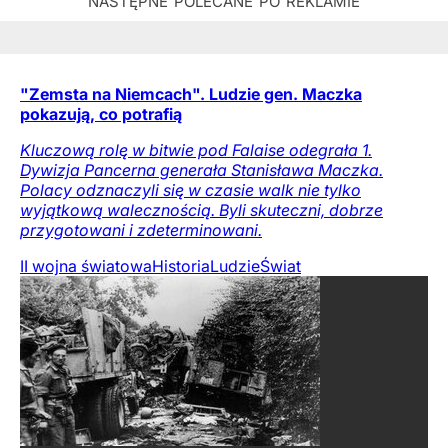
"Zemsta na Niemcach". Ludzie gen. Maczka
pokazują, co potrafią
Kluczową rolę w bitwie pod Falaise odegrała 1.
Dywizja Pancerna generała Stanisława Maczka.
Polacy odznaczyli się w czasie walk nie tylko
wyjątkową walecznością. Byli skuteczni, dobrze
przygotowani i zdeterminowani.
II wojna światowa
Historia
Ludzie
Świat