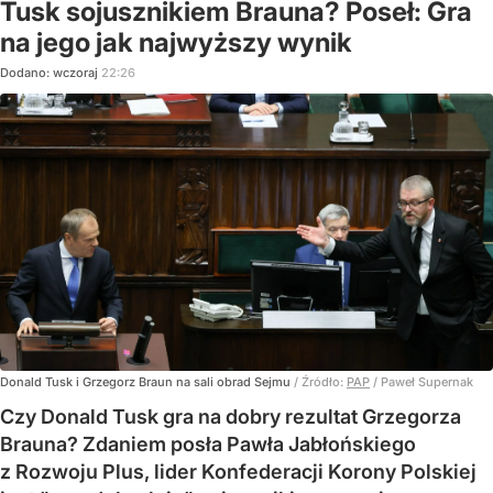
Tusk sojusznikiem Brauna? Poseł: Gra
na jego jak najwyższy wynik
Dodano:
wczoraj
22:26
Donald Tusk i Grzegorz Braun na sali obrad Sejmu
/ Źródło:
PAP
/
Paweł Supernak
Czy Donald Tusk gra na dobry rezultat Grzegorza
Brauna? Zdaniem posła Pawła Jabłońskiego
z Rozwoju Plus, lider Konfederacji Korony Polskiej