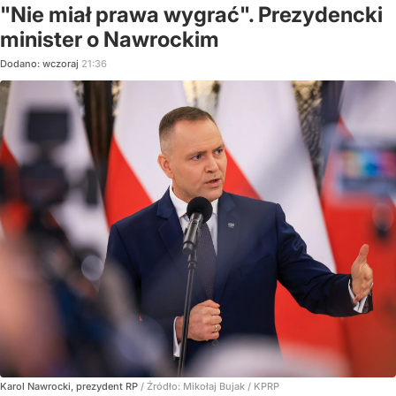
"Nie miał prawa wygrać". Prezydencki
minister o Nawrockim
Dodano:
wczoraj
21:36
Karol Nawrocki, prezydent RP
/ Źródło:
Mikołaj Bujak / KPRP