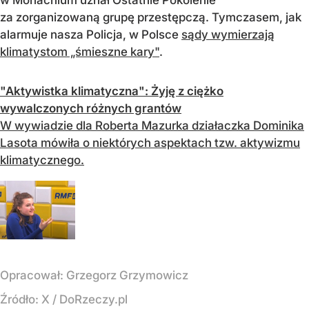
za zorganizowaną grupę przestępczą. Tymczasem, jak
alarmuje nasza Policja, w Polsce
sądy wymierzają
klimatystom „śmieszne kary"
.
"Aktywistka klimatyczna": Żyję z ciężko
wywalczonych różnych grantów
W wywiadzie dla Roberta Mazurka działaczka Dominika
Lasota mówiła o niektórych aspektach tzw. aktywizmu
klimatycznego.
Opracował:
Grzegorz Grzymowicz
Źródło:
X
/
DoRzeczy.pl