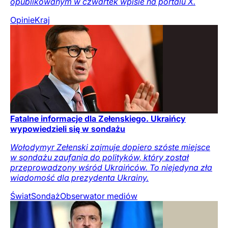
opublikowanym w czwartek wpisie na portalu X.
Opinie
Kraj
Fatalne informacje dla Zełenskiego. Ukraińcy
wypowiedzieli się w sondażu
Wołodymyr Zełenski zajmuje dopiero szóste miejsce
w sondażu zaufania do polityków, który został
przeprowadzony wśród Ukraińców. To niejedyna zła
wiadomość dla prezydenta Ukrainy.
Świat
Sondaż
Obserwator mediów