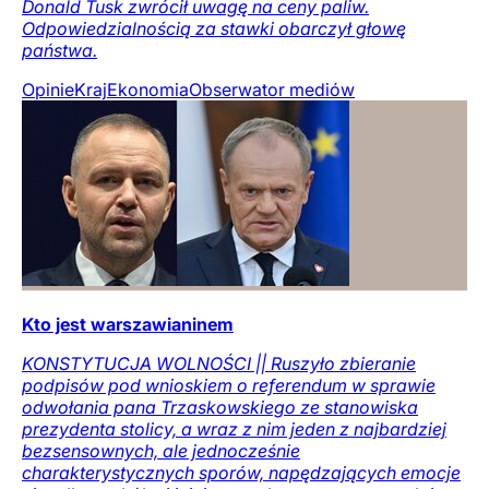
Donald Tusk zwrócił uwagę na ceny paliw.
Odpowiedzialnością za stawki obarczył głowę
państwa.
Opinie
Kraj
Ekonomia
Obserwator mediów
Kto jest warszawianinem
KONSTYTUCJA WOLNOŚCI || Ruszyło zbieranie
podpisów pod wnioskiem o referendum w sprawie
odwołania pana Trzaskowskiego ze stanowiska
prezydenta stolicy, a wraz z nim jeden z najbardziej
bezsensownych, ale jednocześnie
charakterystycznych sporów, napędzających emocje