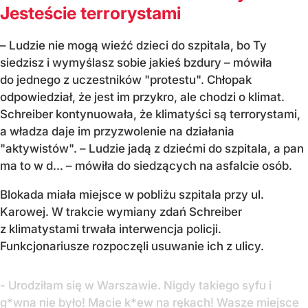
Jesteście terrorystami
– Ludzie nie mogą wieźć dzieci do szpitala, bo Ty
siedzisz i wymyślasz sobie jakieś bzdury – mówiła
do jednego z uczestników "protestu". Chłopak
odpowiedział, że jest im przykro, ale chodzi o klimat.
Schreiber kontynuowała, że klimatyści są terrorystami,
a władza daje im przyzwolenie na działania
"aktywistów". – Ludzie jadą z dziećmi do szpitala, a pan
ma to w d… – mówiła do siedzących na asfalcie osób.
Blokada miała miejsce w pobliżu szpitala przy ul.
Karowej. W trakcie wymiany zdań Schreiber
z klimatystami trwała interwencja policji.
Funkcjonariusze rozpoczęli usuwanie ich z ulicy.
- Urodziłam się w Warszawie. Nigdy takiego syfu i
g*wna nie było! Macie k*ew na rękach! Wasze miejsce