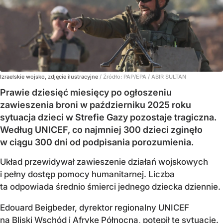
Izraelskie wojsko, zdjęcie ilustracyjne
/ Źródło:
PAP/EPA
/
ABIR SULTAN
Prawie dziesięć miesięcy po ogłoszeniu
zawieszenia broni w październiku 2025 roku
sytuacja dzieci w Strefie Gazy pozostaje tragiczna.
Według UNICEF, co najmniej 300 dzieci zginęło
w ciągu 300 dni od podpisania porozumienia.
Układ przewidywał zawieszenie działań wojskowych
i pełny dostęp pomocy humanitarnej. Liczba
ta odpowiada średnio śmierci jednego dziecka dziennie.
Edouard Beigbeder, dyrektor regionalny UNICEF
na Bliski Wschód i Afrykę Północną, potępił tę sytuację.