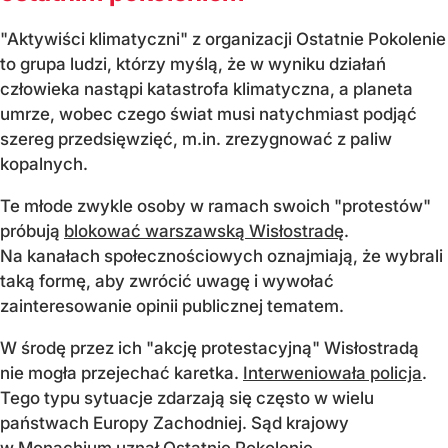
"Aktywiści klimatyczni" z organizacji Ostatnie Pokolenie
to grupa ludzi, którzy myślą, że w wyniku działań
człowieka nastąpi katastrofa klimatyczna, a planeta
umrze, wobec czego świat musi natychmiast podjąć
szereg przedsięwzięć, m.in. zrezygnować z paliw
kopalnych.
Te młode zwykle osoby w ramach swoich "protestów"
próbują
blokować warszawską Wisłostradę
.
Na kanałach społecznościowych oznajmiają, że wybrali
taką formę, aby zwrócić uwagę i wywołać
zainteresowanie opinii publicznej tematem.
W środę przez ich "akcję protestacyjną" Wisłostradą
nie mogła przejechać karetka.
Interweniowała policja
.
Tego typu sytuacje zdarzają się często w wielu
państwach Europy Zachodniej. Sąd krajowy
w Monachium uznał Ostatnie Pokolenie