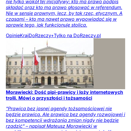
nie tylko wokół tej inicjatywy: kto ma prawo podpis
składać oraz kto ma prawo głosować w referendum.
Nie w sensie prawnym, lecz, by tak rzec, etycznym. A
czasami – kto ma nawet prawo wypowiadać się w
sprawie tego, jak funkcjonuje stolica.
Opinie
Kraj
DoRzeczy+
Tylko na DoRzeczy.pl
Morawiecki: Dość pipi-prawicy i loży internetowych
trolli. Mówi o przyszłości i tożsamości
"Prawica bez jasnej agendy tożsamościowej nie
będzie prawicą. Ale prawica bez agendy rozwojowej i
bez kompetencji wdrażania zmian nigdy nie będzie
rządzić" – napisał Mateusz Morawiecki w