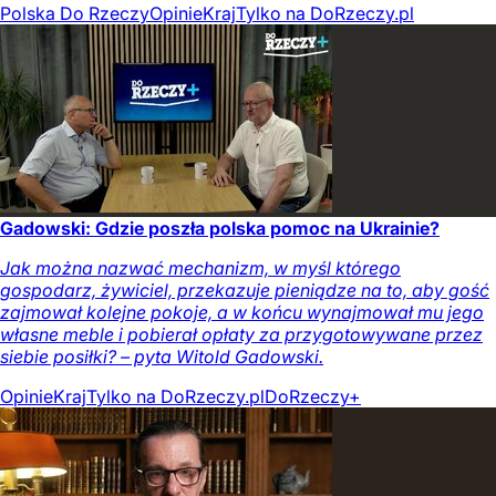
Polska Do Rzeczy
Opinie
Kraj
Tylko na DoRzeczy.pl
Gadowski: Gdzie poszła polska pomoc na Ukrainie?
Jak można nazwać mechanizm, w myśl którego
gospodarz, żywiciel, przekazuje pieniądze na to, aby gość
zajmował kolejne pokoje, a w końcu wynajmował mu jego
własne meble i pobierał opłaty za przygotowywane przez
siebie posiłki? – pyta Witold Gadowski.
Opinie
Kraj
Tylko na DoRzeczy.pl
DoRzeczy+