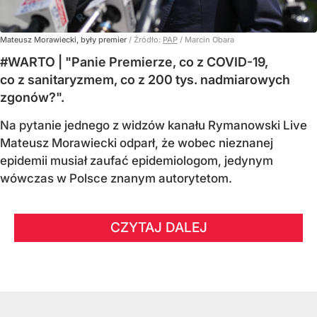
Mateusz Morawiecki, były premier
/ Źródło:
PAP
/
Marcin Obara
#WARTO | "Panie Premierze, co z COVID-19,
co z sanitaryzmem, co z 200 tys. nadmiarowych
zgonów?".
Na pytanie jednego z widzów kanału Rymanowski Live
Mateusz Morawiecki odparł, że wobec nieznanej
epidemii musiał zaufać epidemiologom, jedynym
wówczas w Polsce znanym autorytetom.
CZYTAJ DALEJ