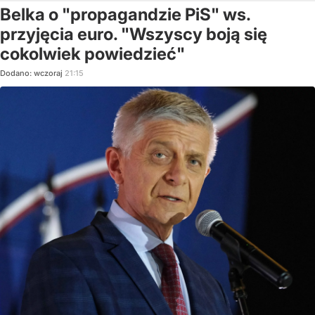
Belka o "propagandzie PiS" ws.
przyjęcia euro. "Wszyscy boją się
cokolwiek powiedzieć"
Dodano:
wczoraj
21:15