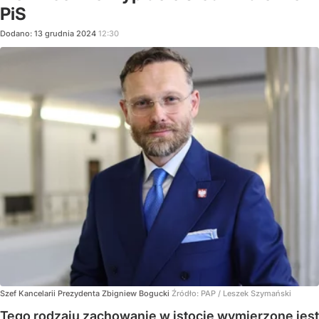
PiS
Dodano:
13
grudnia
2024
12:30
Szef Kancelarii Prezydenta Zbigniew Bogucki
Źródło:
PAP
/
Leszek Szymański
Tego rodzaju zachowanie w istocie wymierzone jest