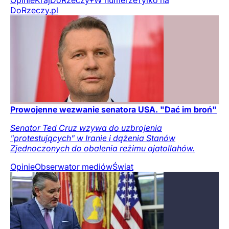
DoRzeczy.pl
Prowojenne wezwanie senatora USA. "Dać im broń"
Senator Ted Cruz wzywa do uzbrojenia
"protestujących" w Iranie i dążenia Stanów
Zjednoczonych do obalenia reżimu ajatollahów.
Opinie
Obserwator mediów
Świat