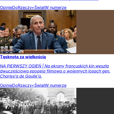
Opinie
DoRzeczy+
Świat
W numerze
Tęsknota za wielkością
NA PIERWSZY OGIEŃ | Na ekrany francuskich kin weszła
dwuczęściowa epopeja filmowa o wojennych losach gen.
Charles’a de Gaulle’a.
Opinie
DoRzeczy+
Świat
W numerze