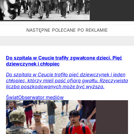
Do szpitala w Ceucie trafiły zgwałcone dzieci. Pięć
dziewczynek i chłopiec
Do szpitala w Ceucie trafiło pięć dziewczynek i jeden
chłopiec, którzy mieli paść ofiarą gwałtu. Rzeczywista
liczba poszkodowanych może być wyższa.
Świat
Obserwator mediów