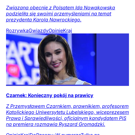
Związana obecnie z Polsatem Ida Nowakowska
podzieliła się swoimi przemyśleniami na temat
prezydenta Karola Nawrockiego.
Rozrywka
Gwiazdy
Opinie
Kraj
Czarnek: Konieczny pokój na prawicy
Z Przemysławem Czarnkiem, prawnikiem, profesorem
Katolickiego Uniwersytetu Lubelskiego, wiceprezesem
Prawa i Sprawiedliwości, oficjalnym kandydatem PiS
na premiera rozmawia Ryszard Gromadzki.
Opinie
Kraj
DoRzeczy+
W numerze
Tylko na