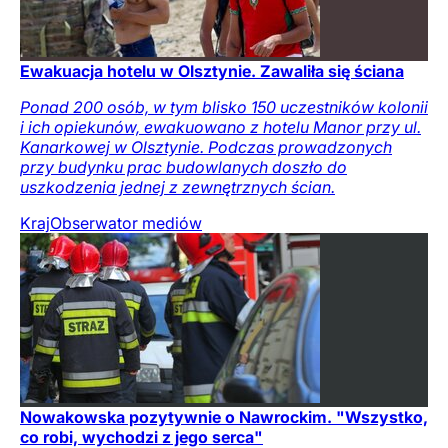
Ewakuacja hotelu w Olsztynie. Zawaliła się ściana
Ponad 200 osób, w tym blisko 150 uczestników kolonii
i ich opiekunów, ewakuowano z hotelu Manor przy ul.
Kanarkowej w Olsztynie. Podczas prowadzonych
przy budynku prac budowlanych doszło do
uszkodzenia jednej z zewnętrznych ścian.
Kraj
Obserwator mediów
Nowakowska pozytywnie o Nawrockim. "Wszystko,
co robi, wychodzi z jego serca"