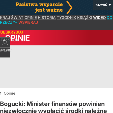
ROZWIŃ
▼
KRAJ
ŚWIAT
OPINIE
HISTORIA
TYGODNIK
KSIĄŻKI
WIDEO
DO
RZECZY+
WSPIERAJ
SUBSKRYBUJ
OPINIE
ZALOGUJ
MENU
Opinie
Bogucki: Minister finansów powinien
niezwłocznie wypłacić środki należne