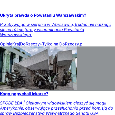
Ukryta prawda o Powstaniu Warszawskim?
Przebywając w sierpniu w Warszawie, trudno nie natknąć
się na różne formy wspominania Powstania
Warszawskiego.
Opinie
Kraj
DoRzeczy+
Tylko na DoRzeczy.pl
Kogo popychali lekarze?
SPODE ŁBA | Ciekawym widowiskiem cieszyć się mogli
Amerykanie, obserwujący przesłuchania przed Komisją do
spraw Bezpieczeństwa Wewnętrznego Senatu USA.