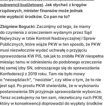
subwencji budżetowej
. Jak słychać z kręgów
rządowych, minister finansów może jednak
nie wypłacić środków. Co pan na to?
Zbigniew Bogucki
:
Zacznijmy od tego, że mamy
do czynienia z orzeczeniem wydanym przez Sąd
Najwyższy w Izbie Kontroli Nadzwyczajnej i Spraw
Publicznych, które wiąże PKW w ten sposób, że PKW
musi niezwłocznie wydać uchwałę o przyjęciu
sprawozdania KW PiS, tak jak to zrobiła PKW niespełna
miesiąc temu w odniesieniu do podobnego orzeczenia
tej samej izby SN, odnoszącego się do sprawozdania
Konfederacji z 2019 roku. Tam nie było mowy
o “neosędziach”, ''neoizbie", czy słów o tym, że to nie
jest sąd. Po prostu PKW stwierdziła, że w wykonaniu
postanowienia SN przyjmuje sprawozdanie wyborcze.
Teraz oczekujemy na ten sam, niezwłoczny ruch PKW,
który w konsekwencji doprowadzi do wypłaty środków