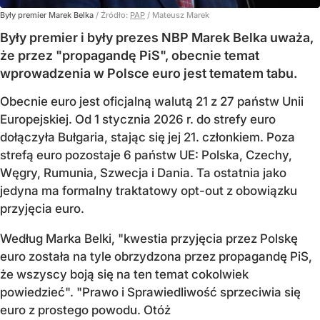
Były premier Marek Belka
/ Źródło:
PAP
/
Mateusz Marek
Były premier i były prezes NBP Marek Belka uważa,
że przez "propagandę PiS", obecnie temat
wprowadzenia w Polsce euro jest tematem tabu.
Obecnie euro jest oficjalną walutą 21 z 27 państw Unii
Europejskiej. Od 1 stycznia 2026 r. do strefy euro
dołączyła Bułgaria, stając się jej 21. członkiem.
Poza
strefą euro pozostaje 6 państw UE:
Polska, Czechy,
Węgry, Rumunia, Szwecja i Dania
. Ta ostatnia jako
jedyna ma formalny traktatowy opt-out z obowiązku
przyjęcia euro.
Według Marka Belki, "kwestia przyjęcia przez Polskę
euro została na tyle obrzydzona przez propagandę PiS,
że wszyscy boją się na ten temat cokolwiek
powiedzieć". "Prawo i Sprawiedliwość sprzeciwia się
euro z prostego powodu. Otóż