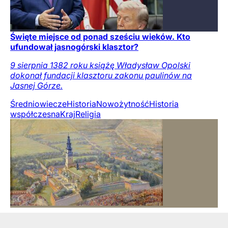
Święte miejsce od ponad sześciu wieków. Kto
ufundował jasnogórski klasztor?
9 sierpnia 1382 roku książę Władysław Opolski
dokonał fundacji klasztoru zakonu paulinów na
Jasnej Górze.
Średniowiecze
Historia
Nowożytność
Historia
współczesna
Kraj
Religia