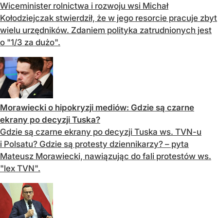
Wiceminister rolnictwa i rozwoju wsi Michał
Kołodziejczak stwierdził, że w jego resorcie pracuje zbyt
wielu urzędników. Zdaniem polityka zatrudnionych jest
o "1/3 za dużo".
Morawiecki o hipokryzji mediów: Gdzie są czarne
ekrany po decyzji Tuska?
Gdzie są czarne ekrany po decyzji Tuska ws. TVN-u
i Polsatu? Gdzie są protesty dziennikarzy? – pyta
Mateusz Morawiecki, nawiązując do fali protestów ws.
"lex TVN".