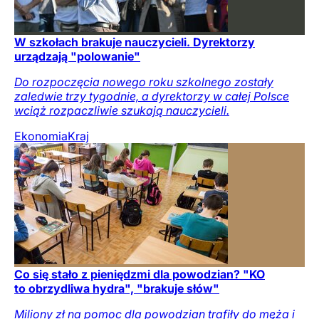
W szkołach brakuje nauczycieli. Dyrektorzy
urządzają "polowanie"
Do rozpoczęcia nowego roku szkolnego zostały
zaledwie trzy tygodnie, a dyrektorzy w całej Polsce
wciąż rozpaczliwie szukają nauczycieli.
Ekonomia
Kraj
Co się stało z pieniędzmi dla powodzian? "KO
to obrzydliwa hydra", "brakuje słów"
Miliony zł na pomoc dla powodzian trafiły do męża i