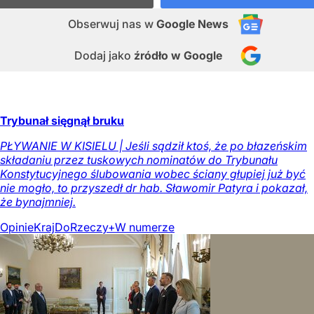
Obserwuj nas
w
Google News
Dodaj jako
źródło w Google
Trybunał sięgnął bruku
PŁYWANIE W KISIELU | Jeśli sądził ktoś, że po błazeńskim
składaniu przez tuskowych nominatów do Trybunału
Konstytucyjnego ślubowania wobec ściany głupiej już być
nie mogło, to przyszedł dr hab. Sławomir Patyra i pokazał,
że bynajmniej.
Opinie
Kraj
DoRzeczy+
W numerze