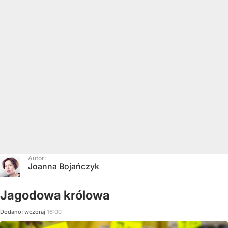
Autor:
Joanna Bojańczyk
Jagodowa królowa
Dodano:
wczoraj
16:00