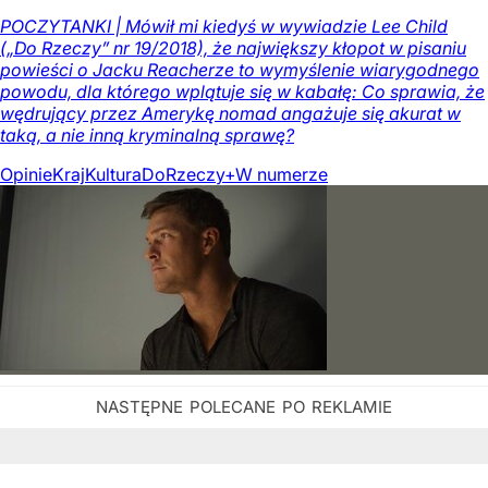
POCZYTANKI | Mówił mi kiedyś w wywiadzie Lee Child
(„Do Rzeczy” nr 19/2018), że największy kłopot w pisaniu
powieści o Jacku Reacherze to wymyślenie wiarygodnego
powodu, dla którego wplątuje się w kabałę: Co sprawia, że
wędrujący przez Amerykę nomad angażuje się akurat w
taką, a nie inną kryminalną sprawę?
Opinie
Kraj
Kultura
DoRzeczy+
W numerze