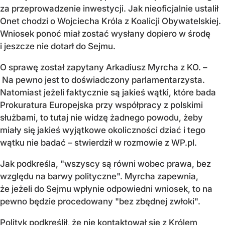
za przeprowadzenie inwestycji. Jak nieoficjalnie ustalił
Onet chodzi o Wojciecha Króla z Koalicji Obywatelskiej.
Wniosek ponoć miał zostać wysłany dopiero w środę
i jeszcze nie dotarł do Sejmu.
O sprawę został zapytany Arkadiusz Myrcha z KO. –
Na pewno jest to doświadczony parlamentarzysta.
Natomiast jeżeli faktycznie są jakieś wątki, które bada
Prokuratura Europejska przy współpracy z polskimi
służbami, to tutaj nie widzę żadnego powodu, żeby
miały się jakieś wyjątkowe okoliczności dziać i tego
wątku nie badać – stwierdził w rozmowie z WP.pl.
Jak podkreśla, "wszyscy są równi wobec prawa, bez
względu na barwy polityczne". Myrcha zapewnia,
że jeżeli do Sejmu wpłynie odpowiedni wniosek, to na
pewno będzie procedowany "bez zbędnej zwłoki".
Polityk podkreślił, że nie kontaktował się z Królem