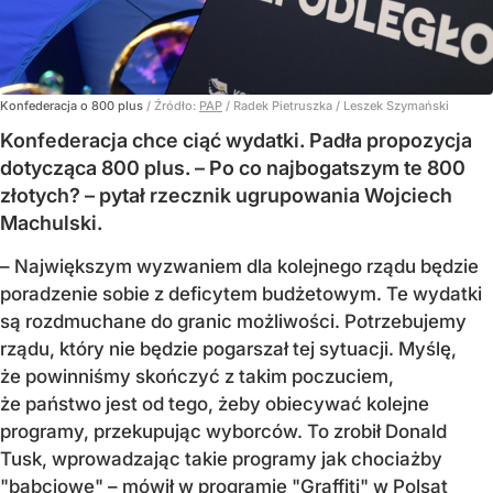
Konfederacja o 800 plus
/ Źródło:
PAP
/
Radek Pietruszka / Leszek Szymański
Konfederacja chce ciąć wydatki. Padła propozycja
dotycząca 800 plus. – Po co najbogatszym te 800
złotych? – pytał rzecznik ugrupowania Wojciech
Machulski.
– Największym wyzwaniem dla kolejnego rządu będzie
poradzenie sobie z deficytem budżetowym. Te wydatki
są rozdmuchane do granic możliwości. Potrzebujemy
rządu, który nie będzie pogarszał tej sytuacji. Myślę,
że powinniśmy skończyć z takim poczuciem,
że państwo jest od tego, żeby obiecywać kolejne
programy, przekupując wyborców. To zrobił Donald
Tusk, wprowadzając takie programy jak chociażby
"babciowe" – mówił w programie "Graffiti" w Polsat