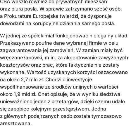
CBA weszło również do prywatnych mieszkań
oraz biura posła. W sprawie zatrzymano sześć osób,
a Prokuratura Europejska twierdzi, że dysponuje
dowodami na korupcyjne działania samego posła.
W jednej ze spółek miał funkcjonować nielegalny układ.
Przekazywano poufne dane wybranej firmie w celu
zagwarantowania jej zamówień. W zamian miały być
wręczane łapówki, m.in. za akceptowanie zawyżonych
kosztorysów oraz prac, które faktycznie nie zostały
wykonane. Wartość uzyskanych korzyści oszacowano
na około 2,7 mln zł. Chodzi o inwestycje
współfinansowane ze środków unijnych o wartości
około 1,9 mld zł. Onet opisuje, że w wyniku śledztwa
unieważniono jeden z przetargów, dzięki czemu udało
się zapobiec kolejnym przestępstwom. Jedna
z głównych podejrzanych osób została tymczasowo
aresztowana.