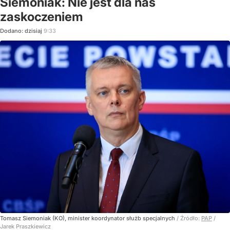
Siemoniak: Nie jest dla nas
zaskoczeniem
Dodano:
dzisiaj
9:33
Tomasz Siemoniak (KO), minister koordynator służb specjalnych
/ Źródło:
PAP
/
Jarek Praszkiewicz