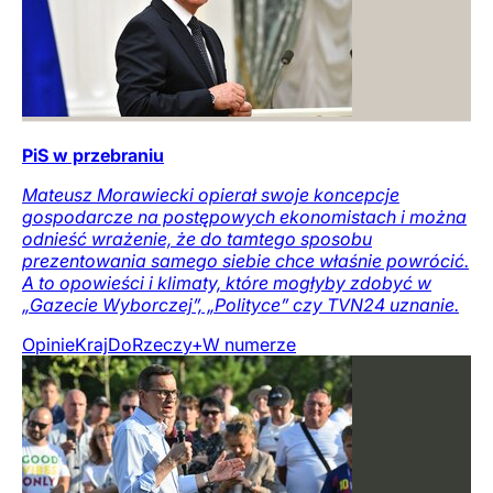
PiS w przebraniu
Mateusz Morawiecki opierał swoje koncepcje
gospodarcze na postępowych ekonomistach i można
odnieść wrażenie, że do tamtego sposobu
prezentowania samego siebie chce właśnie powrócić.
A to opowieści i klimaty, które mogłyby zdobyć w
„Gazecie Wyborczej”, „Polityce” czy TVN24 uznanie.
Opinie
Kraj
DoRzeczy+
W numerze