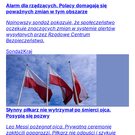
Alarm dla rządzących. Polacy domagają się
poważnych zmian w tym obszarze
Najnowszy sondaż pokazuje, że społeczeństwo
oczekuje znaczących zmian w systemie alertów
wysyłanych przez Rządowe Centrum
Bezpieczeństwa.
Sondaż
Kraj
Słynny piłkarz nie wytrzymał po śmierci ojca.
Posypią się pozwy
Leo Messi pożegnał ojca. Prywatną ceremonię
zakłócili paparazzi. Piłkarz nie odpuści i szykuje