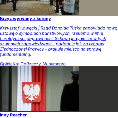
Krzyż wyrwany z korony
Krzysztof Kawęcki | Rząd Donalda Tuska zapowiada nową
ustawę o symbolach państwowych, rzekomo w imię
heraldycznej poprawności. Szkoda jedynie, że w tych
szumnych zapowiedziach – podobnie jak za rządów
Zjednoczonej Prawicy – brakuje miejsca na sprawę
fundamentalną.
Opinie
Kraj
DoRzeczy+
W numerze
Inny Reacher