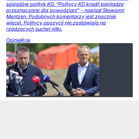
sąsiadów polityk KO. "Politycy KO kradli pieniądze
przeznaczane dla powodzian!" – napisał Sławomir
Mentzen. Podobnych komentarzy jest znacznie
więcej. Politycy opozycji nie zostawiają na
rządzących suchej nitki.
Opinie
Kraj