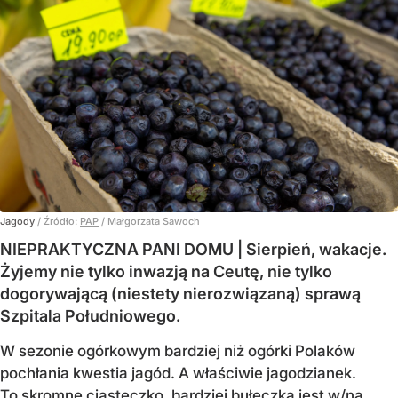
Jagody
/ Źródło:
PAP
/
Małgorzata Sawoch
NIEPRAKTYCZNA PANI DOMU | Sierpień, wakacje.
Żyjemy nie tylko inwazją na Ceutę, nie tylko
dogorywającą (niestety nierozwiązaną) sprawą
Szpitala Południowego.
W sezonie ogórkowym bardziej niż ogórki Polaków
pochłania kwestia jagód. A właściwie jagodzianek.
To skromne ciasteczko, bardziej bułeczka jest w/na