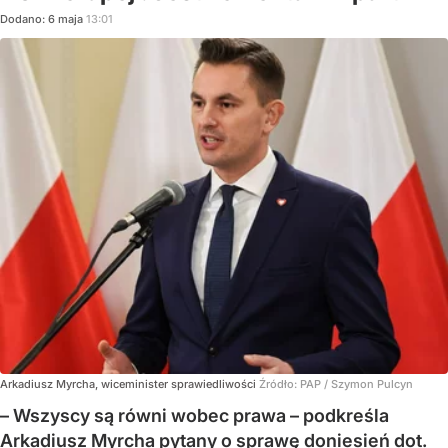
Dodano:
6
maja
13:01
Arkadiusz Myrcha, wiceminister sprawiedliwości
Źródło:
PAP
/
Szymon Pulcyn
– Wszyscy są równi wobec prawa – podkreśla
Arkadiusz Myrcha pytany o sprawę doniesień dot.