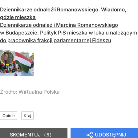
Dziennikarze odnaleźli Romanowskiego. Wiadomo,
gdzie mieszka
Dziennikarze odnaleźli Marcina Romanowskiego
w Budapeszcie. Polityk PiS mieszka w lokalu należącym
do pracownika frakcji parlamentarnej Fideszu
Źródło:
Wirtualna Polska
Opinie
Kraj
SKOMENTUJ
UDOSTĘPNIJ
5