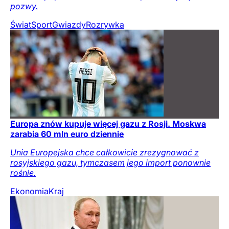
pozwy.
Świat
Sport
Gwiazdy
Rozrywka
Europa znów kupuje więcej gazu z Rosji. Moskwa
zarabia 60 mln euro dziennie
Unia Europejska chce całkowicie zrezygnować z
rosyjskiego gazu, tymczasem jego import ponownie
rośnie.
Ekonomia
Kraj