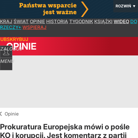
ROZWIŃ
▼
KRAJ
ŚWIAT
OPINIE
HISTORIA
TYGODNIK
KSIĄŻKI
WIDEO
DO
RZECZY+
WSPIERAJ
SUBSKRYBUJ
OPINIE
ZALOGUJ
MENU
Opinie
Prokuratura Europejska mówi o pośle
KO i korupcji. Jest komentarz z partii