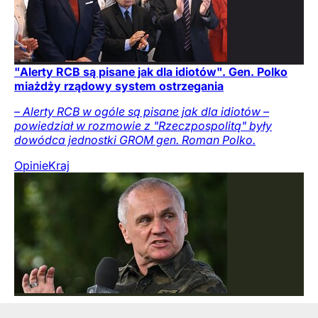
"Alerty RCB są pisane jak dla idiotów". Gen. Polko
miażdży rządowy system ostrzegania
– Alerty RCB w ogóle są pisane jak dla idiotów –
powiedział w rozmowie z "Rzeczpospolitą" były
dowódca jednostki GROM gen. Roman Polko.
Opinie
Kraj