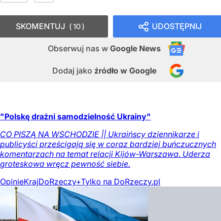
SKOMENTUJ
UDOSTĘPNIJ
10
Obserwuj nas
w
Google News
Dodaj jako
źródło w Google
"Polskę drażni samodzielność Ukrainy"
CO PISZĄ NA WSCHODZIE || Ukraińscy dziennikarze i
publicyści prześcigają się w coraz bardziej buńczucznych
komentarzach na temat relacji Kijów-Warszawa. Uderza
groteskowa wręcz pewność siebie.
Opinie
Kraj
DoRzeczy+
Tylko na DoRzeczy.pl