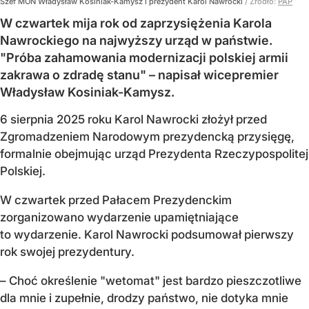
Szef MON Władysław Kosiniak-Kamysz i prezydent Karol Nawrocki
/ Źródło:
PAP
W czwartek mija rok od zaprzysiężenia Karola
Nawrockiego na najwyższy urząd w państwie.
"Próba zahamowania modernizacji polskiej armii
zakrawa o zdradę stanu" – napisał wicepremier
Władysław Kosiniak-Kamysz.
6 sierpnia 2025 roku Karol Nawrocki złożył przed
Zgromadzeniem Narodowym prezydencką przysięgę,
formalnie obejmując urząd Prezydenta Rzeczypospolitej
Polskiej.
W czwartek przed Pałacem Prezydenckim
zorganizowano wydarzenie upamiętniające
to wydarzenie. Karol Nawrocki podsumował pierwszy
rok swojej prezydentury.
– Choć określenie "wetomat" jest bardzo pieszczotliwe
dla mnie i zupełnie, drodzy państwo, nie dotyka mnie