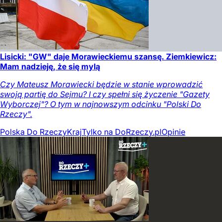
Lisicki: "GW" daje Morawieckiemu szansę. Ziemkiewicz:
Mam nadzieję, że się mylą
Czy Mateusz Morawiecki będzie w stanie wprowadzić
swoją partię do Sejmu? I czy spełni się życzenie "Gazety
Wyborczej"? O tym w najnowszym odcinku "Polski Do
Rzeczy".
Polska Do Rzeczy
Kraj
Tylko na DoRzeczy.pl
Opinie