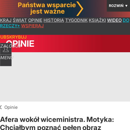
ROZWIŃ
▼
KRAJ
ŚWIAT
OPINIE
HISTORIA
TYGODNIK
KSIĄŻKI
WIDEO
DO
RZECZY+
WSPIERAJ
SUBSKRYBUJ
OPINIE
ZALOGUJ
MENU
Opinie
Afera wokół wiceministra. Motyka:
Chciałbym poznać pełen obraz