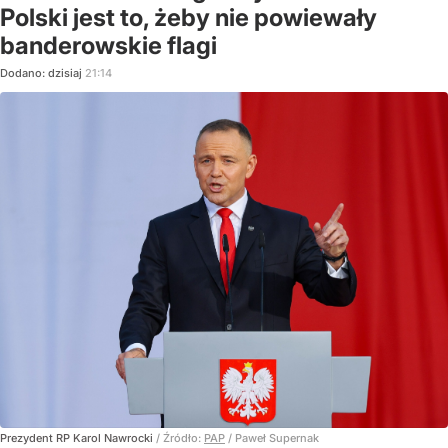
Polski jest to, żeby nie powiewały
banderowskie flagi
Dodano:
dzisiaj
21:14
Prezydent RP Karol Nawrocki
/ Źródło:
PAP
/
Paweł Supernak