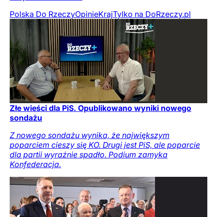
Polska Do Rzeczy
Opinie
Kraj
Tylko na DoRzeczy.pl
Złe wieści dla PiS. Opublikowano wyniki nowego
sondażu
Z nowego sondażu wynika, że największym
poparciem cieszy się KO. Drugi jest PiS, ale poparcie
dla partii wyraźnie spadło. Podium zamyka
Konfederacja.