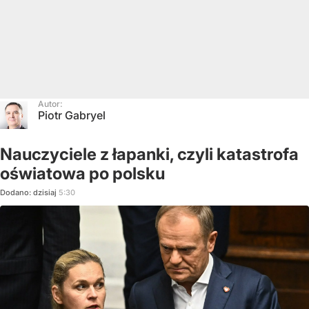
Autor:
Piotr Gabryel
Nauczyciele z łapanki, czyli katastrofa
oświatowa po polsku
Dodano:
dzisiaj
5:30