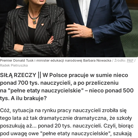
Premier Donald Tusk i minister edukacji narodowej Barbara Nowacka
/ Źródło:
PAP
/
Radek Pietruszka
SIŁĄ RZECZY || W Polsce pracuje w sumie nieco
ponad 700 tys. nauczycieli, a po przeliczeniu
na "pełne etaty nauczycielskie" – nieco ponad 500
tys. A ilu brakuje?
Cóż, sytuacja na rynku pracy nauczycieli zrobiła się
tego lata aż tak dramatycznie dramatyczna, że szkoły
poszukują aż… ponad 20 tys. nauczycieli. Czyli, biorąc
pod uwagę owe "pełne etaty nauczycielskie", szukają