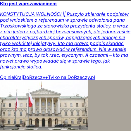
Kto jest warszawianinem
KONSTYTUCJA WOLNOŚCI || Ruszyło zbieranie podpisów
pod wnioskiem o referendum w sprawie odwołania pana
Trzaskowskiego ze stanowiska prezydenta stolicy, a wraz
z nim jeden z najbardziej bezsensownych, ale jednocześnie
charakterystycznych sporów, napędzających emocje nie
tylko wokół tej inicjatywy: kto ma prawo podpis składać
oraz kto ma prawo głosować w referendum. Nie w sensie
prawnym, lecz, by tak rzec, etycznym. A czasami – kto ma
nawet prawo wypowiadać się w sprawie tego, jak
funkcjonuje stolica.
Opinie
Kraj
DoRzeczy+
Tylko na DoRzeczy.pl