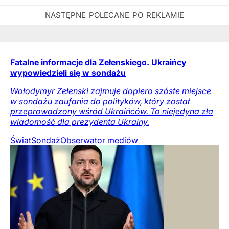
Fatalne informacje dla Zełenskiego. Ukraińcy
wypowiedzieli się w sondażu
Wołodymyr Zełenski zajmuje dopiero szóste miejsce
w sondażu zaufania do polityków, który został
przeprowadzony wśród Ukraińców. To niejedyna zła
wiadomość dla prezydenta Ukrainy.
Świat
Sondaż
Obserwator mediów