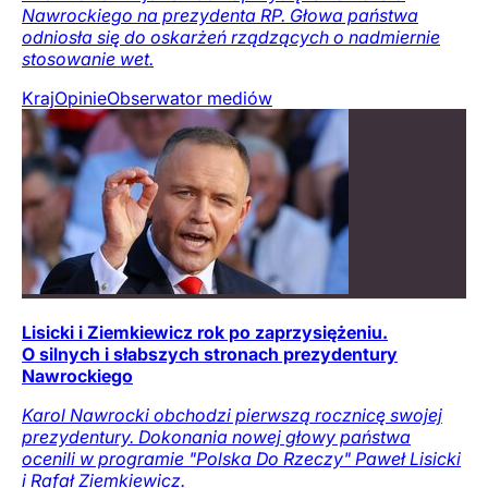
Nawrockiego na prezydenta RP. Głowa państwa
odniosła się do oskarżeń rządzących o nadmiernie
stosowanie wet.
Kraj
Opinie
Obserwator mediów
Lisicki i Ziemkiewicz rok po zaprzysiężeniu.
O silnych i słabszych stronach prezydentury
Nawrockiego
Karol Nawrocki obchodzi pierwszą rocznicę swojej
prezydentury. Dokonania nowej głowy państwa
ocenili w programie "Polska Do Rzeczy" Paweł Lisicki
i Rafał Ziemkiewicz.