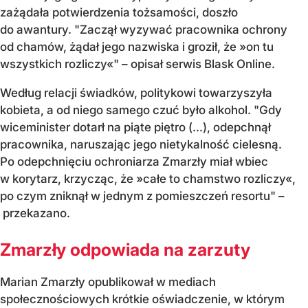
zażądała potwierdzenia tożsamości, doszło
do awantury. "Zaczął wyzywać pracownika ochrony
od chamów, żądał jego nazwiska i groził, że »on tu
wszystkich rozliczy«" – opisał serwis Blask Online.
Według relacji świadków, politykowi towarzyszyła
kobieta, a od niego samego czuć było alkohol. "Gdy
wiceminister dotarł na piąte piętro (...), odepchnął
pracownika, naruszając jego nietykalność cielesną.
Po odepchnięciu ochroniarza Zmarzły miał wbiec
w korytarz, krzycząc, że »całe to chamstwo rozliczy«,
po czym zniknął w jednym z pomieszczeń resortu" –
przekazano.
Zmarzły odpowiada na zarzuty
Marian Zmarzły opublikował w mediach
społecznościowych krótkie oświadczenie, w którym