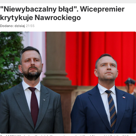
"Niewybaczalny błąd". Wicepremier
krytykuje Nawrockiego
Dodano:
dzisiaj
21:55