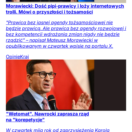
Morawiecki: Dość pipi-prawicy i loży internetowych
trolli. Mówi o przyszłości i tożsamości
"Prawica bez jasnej agendy tożsamościowej nie
będzie prawicą. Ale prawica bez agendy rozwojowej i
bez kompetencji wdrażania zmian nigdy nie będzie
rządzić" – napisał Mateusz Morawiecki w
opublikowanym w czwartek wpisie na portalu X.
Opinie
Kraj
"Wetomat". Nawrocki zaprasza rząd
na "korepetycje"
W czwartek mija rok od zaprzysiężenia Karola