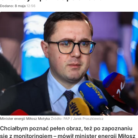
Dodano:
8
maja
12:56
Minister energii Miłosz Motyka
Źródło:
PAP
/
Jarek Praszkiewicz
Chciałbym poznać pełen obraz, też po zapoznaniu
się z monitoringiem – mówił minister energii Miłosz