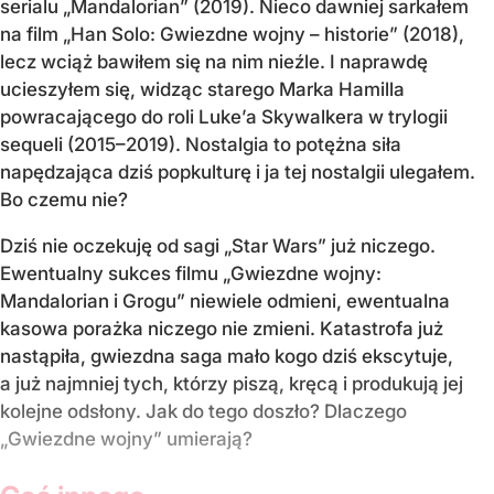
serialu „Mandalorian” (2019). Nieco dawniej sarkałem
na film „Han Solo: Gwiezdne wojny – historie” (2018),
lecz wciąż bawiłem się na nim nieźle. I naprawdę
ucieszyłem się, widząc starego Marka Hamilla
powracającego do roli Luke’a Skywalkera w trylogii
sequeli (2015–2019). Nostalgia to potężna siła
napędzająca dziś popkulturę i ja tej nostalgii ulegałem.
Bo czemu nie?
Dziś nie oczekuję od sagi „Star Wars” już niczego.
Ewentualny sukces filmu „Gwiezdne wojny:
Mandalorian i Grogu” niewiele odmieni, ewentualna
kasowa porażka niczego nie zmieni. Katastrofa już
nastąpiła, gwiezdna saga mało kogo dziś ekscytuje,
a już najmniej tych, którzy piszą, kręcą i produkują jej
kolejne odsłony. Jak do tego doszło? Dlaczego
„Gwiezdne wojny” umierają?