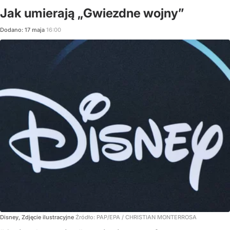
Jak umierają „Gwiezdne wojny”
Dodano:
17
maja
16:00
Disney, Zdjęcie ilustracyjne
Źródło:
PAP/EPA
/
CHRISTIAN MONTERROSA