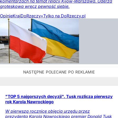
komentarzach na temat relacji Kijów-Warszawa. Uderza
groteskowa wręcz pewność siebie.
Opinie
Kraj
DoRzeczy+
Tylko na DoRzeczy.pl
"TOP 5 najgorszych decyzji". Tusk rozlicza pierwszy
rok Karola Nawrockiego
W pierwszą rocznicę objęcia urzędu przez
prezydenta Karola Nawrockiego premier Donald Tusk