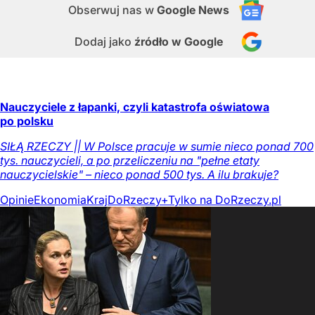
Obserwuj nas
w
Google News
Dodaj jako
źródło w Google
Nauczyciele z łapanki, czyli katastrofa oświatowa
po polsku
SIŁĄ RZECZY || W Polsce pracuje w sumie nieco ponad 700
tys. nauczycieli, a po przeliczeniu na "pełne etaty
nauczycielskie" – nieco ponad 500 tys. A ilu brakuje?
Opinie
Ekonomia
Kraj
DoRzeczy+
Tylko na DoRzeczy.pl