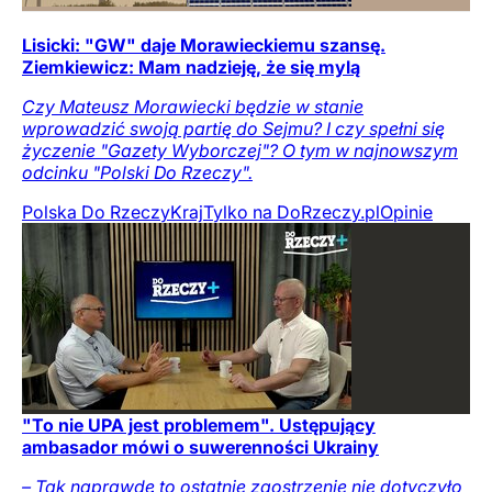
Lisicki: "GW" daje Morawieckiemu szansę.
Ziemkiewicz: Mam nadzieję, że się mylą
Czy Mateusz Morawiecki będzie w stanie
wprowadzić swoją partię do Sejmu? I czy spełni się
życzenie "Gazety Wyborczej"? O tym w najnowszym
odcinku "Polski Do Rzeczy".
Polska Do Rzeczy
Kraj
Tylko na DoRzeczy.pl
Opinie
"To nie UPA jest problemem". Ustępujący
ambasador mówi o suwerenności Ukrainy
– Tak naprawdę to ostatnie zaostrzenie nie dotyczyło