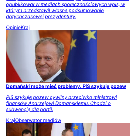
opublikował w mediach społecznościowych wpis, w
którym przedstawił własne podsumowanie
dotychczasowej prezydentury.
Opinie
Kraj
Domański może mieć problemy. PiS szykuje pozew
PiS szykuje pozew cywilny przeciwko ministrowi
finansów Andrzejowi Domańskiemu. Chodzi o
subwencję dla partii.
Kraj
Obserwator mediów