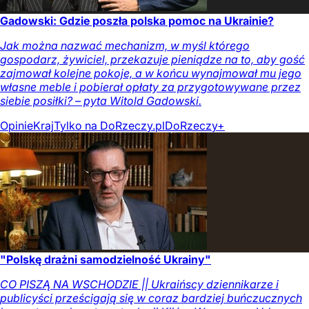
Gadowski: Gdzie poszła polska pomoc na Ukrainie?
Jak można nazwać mechanizm, w myśl którego
gospodarz, żywiciel, przekazuje pieniądze na to, aby gość
zajmował kolejne pokoje, a w końcu wynajmował mu jego
własne meble i pobierał opłaty za przygotowywane przez
siebie posiłki? – pyta Witold Gadowski.
Opinie
Kraj
Tylko na DoRzeczy.pl
DoRzeczy+
"Polskę drażni samodzielność Ukrainy"
CO PISZĄ NA WSCHODZIE || Ukraińscy dziennikarze i
publicyści prześcigają się w coraz bardziej buńczucznych