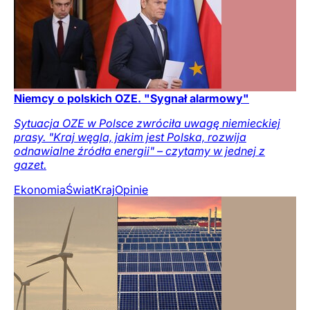
Niemcy o polskich OZE. "Sygnał alarmowy"
Sytuacja OZE w Polsce zwróciła uwagę niemieckiej
prasy. "Kraj węgla, jakim jest Polska, rozwija
odnawialne źródła energii" – czytamy w jednej z
gazet.
Ekonomia
Świat
Kraj
Opinie