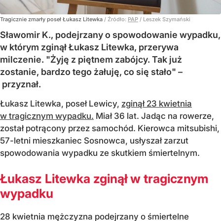
Tragicznie zmarły poseł Łukasz Litewka
/ Źródło:
PAP
/
Leszek Szymański
Sławomir K., podejrzany o spowodowanie wypadku,
w którym zginął Łukasz Litewka, przerywa
milczenie. "Żyję z piętnem zabójcy. Tak już
zostanie, bardzo tego żałuję, co się stało" –
przyznał.
Łukasz Litewka, poseł Lewicy,
zginął 23 kwietnia
w tragicznym wypadku.
Miał 36 lat. Jadąc na rowerze,
został potrącony przez samochód. Kierowca mitsubishi,
57-letni mieszkaniec Sosnowca, usłyszał zarzut
spowodowania wypadku ze skutkiem śmiertelnym.
Łukasz Litewka zginął w tragicznym
wypadku
28 kwietnia mężczyzna podejrzany o śmiertelne