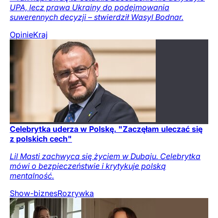
UPA, lecz prawa Ukrainy do podejmowania
suwerennych decyzji – stwierdził Wasyl Bodnar.
Opinie
Kraj
Celebrytka uderza w Polskę. "Zaczęłam uleczać się
z polskich cech"
Lil Masti zachwyca się życiem w Dubaju. Celebrytka
mówi o bezpieczeństwie i krytykuje polską
mentalność.
Show-biznes
Rozrywka