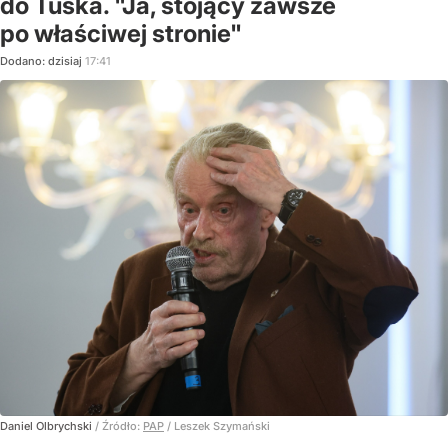
do Tuska. "Ja, stojący zawsze
po właściwej stronie"
Dodano:
dzisiaj
17:41
Daniel Olbrychski
/ Źródło:
PAP
/
Leszek Szymański