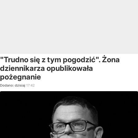
"Trudno się z tym pogodzić". Żona
dziennikarza opublikowała
pożegnanie
Dodano:
dzisiaj
17:42