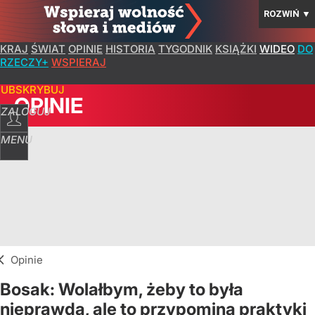
ROZWIŃ
▼
KRAJ
ŚWIAT
OPINIE
HISTORIA
TYGODNIK
KSIĄŻKI
WIDEO
DO
RZECZY+
WSPIERAJ
SUBSKRYBUJ
OPINIE
ZALOGUJ
MENU
Opinie
Bosak: Wolałbym, żeby to była
nieprawda, ale to przypomina praktyki