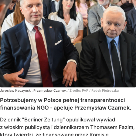
Jarosław Kaczyński, Przemysław Czarnek
/ Źródło:
PAP
/
Radek Pietruszka
Potrzebujemy w Polsce pełnej transparentności
finansowania NGO - apeluje Przemysław Czarnek.
Dziennik "Berliner Zeitung" opublikował wywiad
z włoskim publicystą i dziennikarzem Thomasem Fazim,
który twierdzi, że finansowane przez Komisję