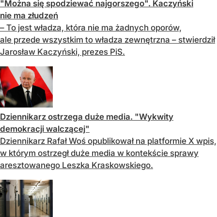
"Można się spodziewać najgorszego". Kaczyński
nie ma złudzeń
– To jest władza, która nie ma żadnych oporów,
ale przede wszystkim to władza zewnętrzna – stwierdził
Jarosław Kaczyński, prezes PiS.
Dziennikarz ostrzega duże media. "Wykwity
demokracji walczącej"
Dziennikarz Rafał Woś opublikował na platformie X wpis,
w którym ostrzegł duże media w kontekście sprawy
aresztowanego Leszka Kraskowskiego.