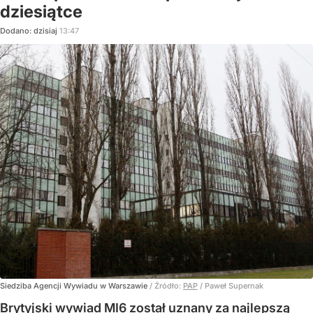
dziesiątce
Dodano:
dzisiaj
13:47
Siedziba Agencji Wywiadu w Warszawie
/ Źródło:
PAP
/
Paweł Supernak
Brytyjski wywiad MI6 został uznany za najlepszą