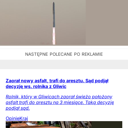
Zaorał nowy asfalt, trafi do aresztu. Sąd podjął
decyzję ws. rolnika z Gliwic
Rolnik, który w Gliwicach zaorał świeżo położony
asfalt trafi do aresztu na 3 miesiące. Taką decyzję
podjął sąd.
Opinie
Kraj