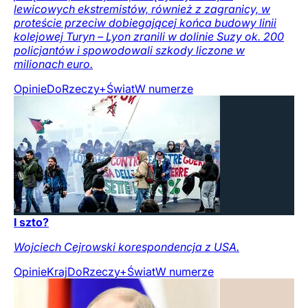
lewicowych ekstremistów, również z zagranicy, w
proteście przeciw dobiegającej końca budowy linii
kolejowej Turyn – Lyon zranili w dolinie Suzy ok. 200
policjantów i spowodowali szkody liczone w
milionach euro.
Opinie
DoRzeczy+
Świat
W numerze
I szto?
Wojciech Cejrowski korespondencja z USA.
Opinie
Kraj
DoRzeczy+
Świat
W numerze