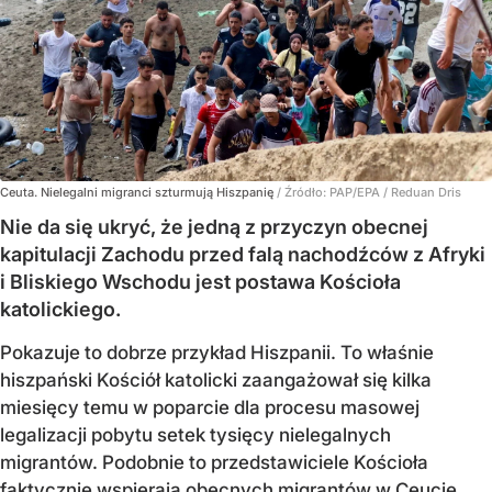
Ceuta. Nielegalni migranci szturmują Hiszpanię
/ Źródło:
PAP/EPA
/
Reduan Dris
Nie da się ukryć, że jedną z przyczyn obecnej
kapitulacji Zachodu przed falą nachodźców z Afryki
i Bliskiego Wschodu jest postawa Kościoła
katolickiego.
Pokazuje to dobrze przykład Hiszpanii. To właśnie
hiszpański Kościół katolicki zaangażował się kilka
miesięcy temu w poparcie dla procesu masowej
legalizacji pobytu setek tysięcy nielegalnych
migrantów. Podobnie to przedstawiciele Kościoła
faktycznie wspierają obecnych migrantów w Ceucie.