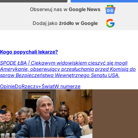
Obserwuj nas
w
Google News
Dodaj jako
źródło w Google
Kogo popychali lekarze?
SPODE ŁBA | Ciekawym widowiskiem cieszyć się mogli
Amerykanie, obserwujący przesłuchania przed Komisją do
spraw Bezpieczeństwa Wewnętrznego Senatu USA.
Opinie
DoRzeczy+
Świat
W numerze