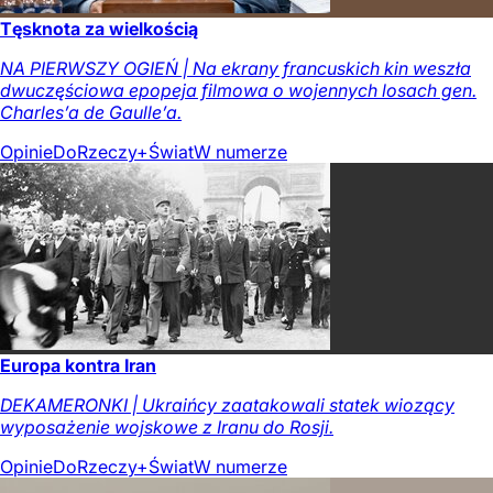
Tęsknota za wielkością
NA PIERWSZY OGIEŃ | Na ekrany francuskich kin weszła
dwuczęściowa epopeja filmowa o wojennych losach gen.
Charles’a de Gaulle’a.
Opinie
DoRzeczy+
Świat
W numerze
Europa kontra Iran
DEKAMERONKI | Ukraińcy zaatakowali statek wiozący
wyposażenie wojskowe z Iranu do Rosji.
Opinie
DoRzeczy+
Świat
W numerze