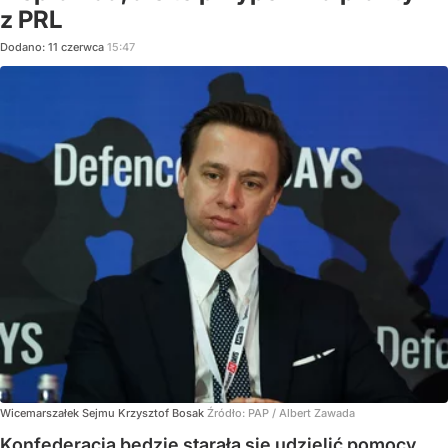
z PRL
Dodano:
11
czerwca
15:47
Wicemarszałek Sejmu Krzysztof Bosak
Źródło:
PAP
/
Albert Zawada
Konfederacja będzie starała się udzielić pomocy,