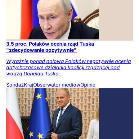
3,5 proc. Polaków ocenia rząd Tuska
"zdecydowanie pozytywnie"
Wyraźnie ponad połowa Polaków negatywnie ocenia
dotychczasowe działania koalicji rządzącej pod
wodzą Donalda Tuska.
Sondaż
Kraj
Obserwator mediów
Opinie