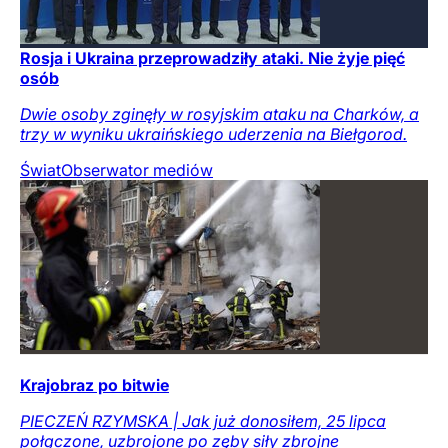
Rosja i Ukraina przeprowadziły ataki. Nie żyje pięć
osób
Dwie osoby zginęły w rosyjskim ataku na Charków, a
trzy w wyniku ukraińskiego uderzenia na Biełgorod.
Świat
Obserwator mediów
Krajobraz po bitwie
PIECZEŃ RZYMSKA | Jak już donosiłem, 25 lipca
połączone, uzbrojone po zęby siły zbrojne