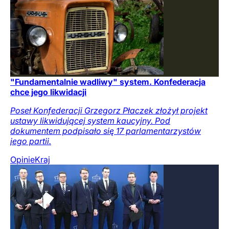
"Fundamentalnie wadliwy" system. Konfederacja
chce jego likwidacji
Poseł Konfederacji Grzegorz Płaczek złożył projekt
ustawy likwidującej system kaucyjny. Pod
dokumentem podpisało się 17 parlamentarzystów
jego partii.
Opinie
Kraj