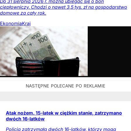
Do 31 sierpnia 2026 r. można ubiegać się o bon
ciepłowniczy. Chodzi o nawet 3,5 tys. zł na gospodarstwo
domowe za cały rok.
Ekonomia
Kraj
Atak nożem. 15-latek w ciężkim stanie, zatrzymano
dwóch 16-latków
Policja zatrzymała dwóch 16-latków, którzy mogą