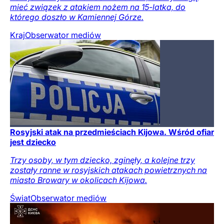
mieć związek z atakiem nożem na 15-latka, do
którego doszło w Kamiennej Górze.
Kraj
Obserwator mediów
Rosyjski atak na przedmieściach Kijowa. Wśród ofiar
jest dziecko
Trzy osoby, w tym dziecko, zginęły, a kolejne trzy
zostały ranne w rosyjskich atakach powietrznych na
miasto Browary w okolicach Kijowa.
Świat
Obserwator mediów