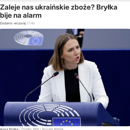
Zaleje nas ukraińskie zboże? Bryłka
bije na alarm
Dodano:
wczoraj
17:46
Anna Bryłka
/ Źródło:
PAP
/
Ronald Wittek