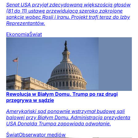
Senat USA przyjął zdecydowaną większością głosów
(81 do 11) ustawę przewidującą szeroko zakrojone
sankcje wobec Rosji i Iranu. Projekt trafi teraz do Izby
Reprezentantów.
Ekonomia
Świat
Rewolucja w Białym Domu. Trump po raz drugi
przegrywa w sądzie
Amerykański sąd ponownie wstrzymał budowę sali
balowej przy Białym Domu. Administracja prezydenta
USA Donalda Trumpa zapowiada odwołanie.
Świat
Obserwator mediów