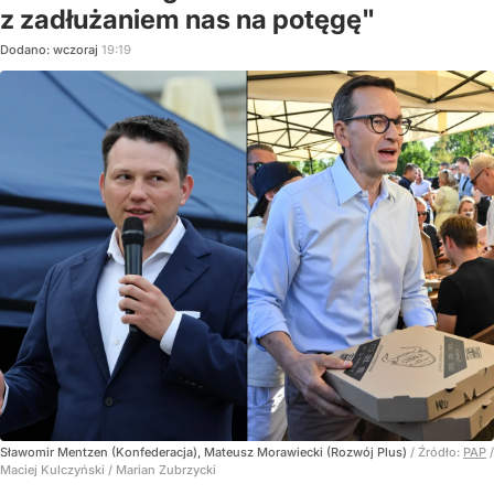
z zadłużaniem nas na potęgę"
Dodano:
wczoraj
19:19
Sławomir Mentzen (Konfederacja), Mateusz Morawiecki (Rozwój Plus)
/ Źródło:
PAP
/
Maciej Kulczyński / Marian Zubrzycki