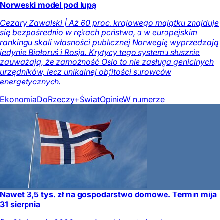
Norweski model pod lupą
Cezary Zawalski | Aż 60 proc. krajowego majątku znajduje
się bezpośrednio w rękach państwa, a w europejskim
rankingu skali własności publicznej Norwegię wyprzedzają
jedynie Białoruś i Rosja. Krytycy tego systemu słusznie
zauważają, że zamożność Oslo to nie zasługa genialnych
urzędników, lecz unikalnej obfitości surowców
energetycznych.
Ekonomia
DoRzeczy+
Świat
Opinie
W numerze
Nawet 3,5 tys. zł na gospodarstwo domowe. Termin mija
31 sierpnia