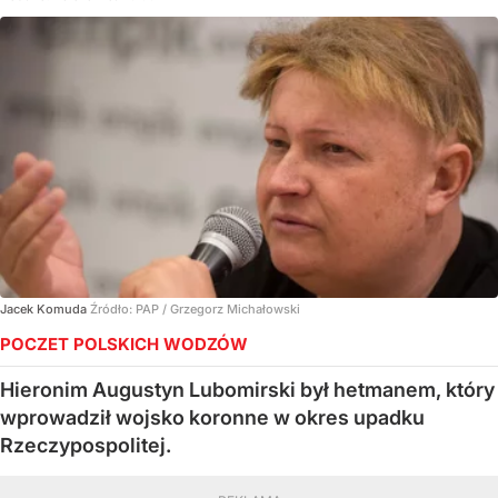
Jacek Komuda
Źródło:
PAP
/
Grzegorz Michałowski
POCZET POLSKICH WODZÓW
Hieronim Augustyn Lubomirski był hetmanem, który
wprowadził wojsko koronne w okres upadku
Rzeczypospolitej.