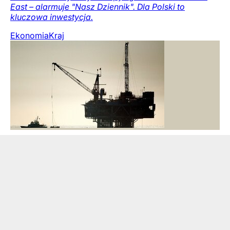
East – alarmuje "Nasz Dziennik". Dla Polski to
kluczowa inwestycja.
Ekonomia
Kraj