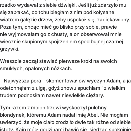
rzadko wydawał z siebie dźwięki. Jeśli już zdarzyło mu
się zapłakać, co tchu biegłam z nim pod kołysane
wiatrem gałęzie drzew, żeby uspokoił się, zaciekawiony.
Poza tym, chcąc mieć go blisko przy sobie, prawie
nie wyjmowałam go z chusty, a on obserwował mnie
wiecznie skupionym spojrzeniem spod bujnej czarnej
grzywki.
Wreszcie zaczął stawiać pierwsze kroki na swoich
smukłych, opalonych nóżkach.
– Najwyższa pora – skomentował ów wyczyn Adam, a ja
odetchnęłam z ulgą, gdyż znowu spuchłam i z wielkim
trudem podnosiłam nawet niewielkie ciężary.
Tym razem z moich trzewi wyskoczył pulchny
blondynek, któremu Adam nadał imię Abel. Nie mogłam
uwierzyć, że moje ciało zrodziło dwie tak różne od siebie
istoty. Kain mógł godzinami bawić się, siedząc spokojnie