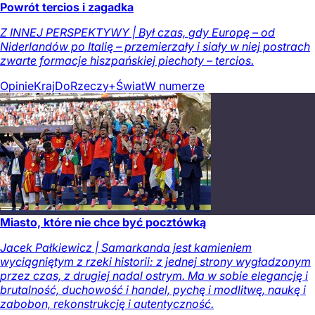
Powrót tercios i zagadka
Z INNEJ PERSPEKTYWY | Był czas, gdy Europę – od
Niderlandów po Italię – przemierzały i siały w niej postrach
zwarte formacje hiszpańskiej piechoty – tercios.
Opinie
Kraj
DoRzeczy+
Świat
W numerze
Miasto, które nie chce być pocztówką
Jacek Pałkiewicz | Samarkanda jest kamieniem
wyciągniętym z rzeki historii: z jednej strony wygładzonym
przez czas, z drugiej nadal ostrym. Ma w sobie elegancję i
brutalność, duchowość i handel, pychę i modlitwę, naukę i
zabobon, rekonstrukcję i autentyczność.