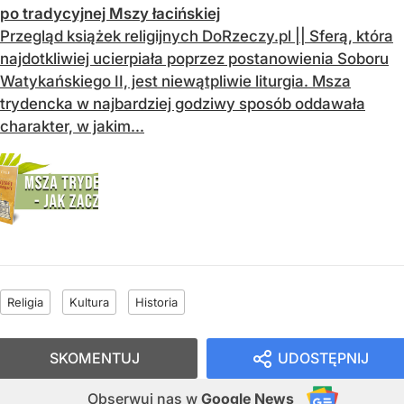
po tradycyjnej Mszy łacińskiej
Przegląd książek religijnych DoRzeczy.pl || Sferą, która
najdotkliwiej ucierpiała poprzez postanowienia Soboru
Watykańskiego II, jest niewątpliwie liturgia. Msza
trydencka w najbardziej godziwy sposób oddawała
charakter, w jakim...
Religia
Kultura
Historia
SKOMENTUJ
UDOSTĘPNIJ
Obserwuj nas
w
Google News