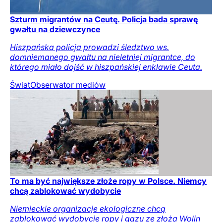
Szturm migrantów na Ceutę. Policja bada sprawę
gwałtu na dziewczynce
Hiszpańska policja prowadzi śledztwo ws.
domniemanego gwałtu na nieletniej migrantce, do
którego miało dojść w hiszpańskiej enklawie Ceuta.
Świat
Obserwator mediów
To ma być największe złoże ropy w Polsce. Niemcy
chcą zablokować wydobycie
Niemieckie organizacje ekologiczne chcą
zablokować wydobycie ropy i gazu ze złoża Wolin