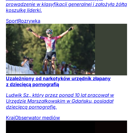
prowadzenie w klasyfikacji generalnej i założyła żółtą
koszulkę liderki.
Sport
Rozrywka
Uzależniony od narkotyków urzędnik złapany
z dziecięcą pornografią
Ludwik Sz., który przez ponad 10 lat pracował w
Urzędzie Marszałkowskim w Gdańsku, posiadał
dziecięcą pornografię.
Kraj
Obserwator mediów