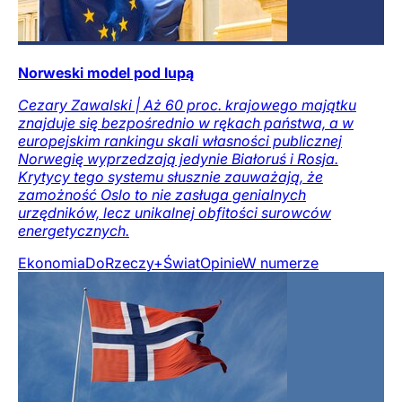
Norweski model pod lupą
Cezary Zawalski | Aż 60 proc. krajowego majątku
znajduje się bezpośrednio w rękach państwa, a w
europejskim rankingu skali własności publicznej
Norwegię wyprzedzają jedynie Białoruś i Rosja.
Krytycy tego systemu słusznie zauważają, że
zamożność Oslo to nie zasługa genialnych
urzędników, lecz unikalnej obfitości surowców
energetycznych.
Ekonomia
DoRzeczy+
Świat
Opinie
W numerze