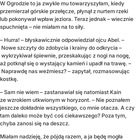
W Ogrodzie to ja zwykle mu towarzyszyłam, kiedy
przemierzał górskie przełęcze, płynął z nurtem rzeki
lub pokonywał wpław jeziora. Teraz jednak – wiecznie
spuchnięta – nie miałam na to siły.
– Hurra! – błyskawicznie odpowiedział ojcu Abel. –
Nowe szczyty do zdobycia i krainy do odkrycia –
wykrzykiwał śpiewnie, przeskakując z nogi na nogę,
aż potknął się o wystający kamień i upadł na trawę. –
Naprawdę nas weźmiesz? – zapytał, rozmasowując
kostkę.
– Sam nie wiem – zastanawiał się natomiast Kain
ze wzrokiem utkwionym w horyzont. – Nie poznałem
jeszcze dokładnie wszystkiego, co mnie otacza. A czy
tam daleko może być coś ciekawszego? Poza tym,
chyba zanosi się na deszcz.
Miałam nadzieję, że pójdą razem, a ja będę mogła