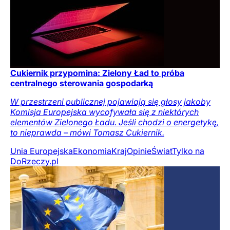
Cukiernik przypomina: Zielony Ład to próba
centralnego sterowania gospodarką
W przestrzeni publicznej pojawiają się głosy jakoby
Komisja Europejska wycofywała się z niektórych
elementów Zielonego Ładu. Jeśli chodzi o energetykę,
to nieprawda – mówi Tomasz Cukiernik.
Unia Europejska
Ekonomia
Kraj
Opinie
Świat
Tylko na
DoRzeczy.pl