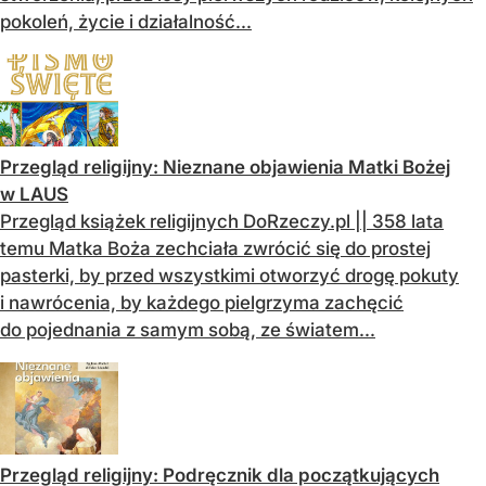
pokoleń, życie i działalność...
Przegląd religijny: Nieznane objawienia Matki Bożej
w LAUS
Przegląd książek religijnych DoRzeczy.pl || 358 lata
temu Matka Boża zechciała zwrócić się do prostej
pasterki, by przed wszystkimi otworzyć drogę pokuty
i nawrócenia, by każdego pielgrzyma zachęcić
do pojednania z samym sobą, ze światem...
Przegląd religijny: Podręcznik dla początkujących