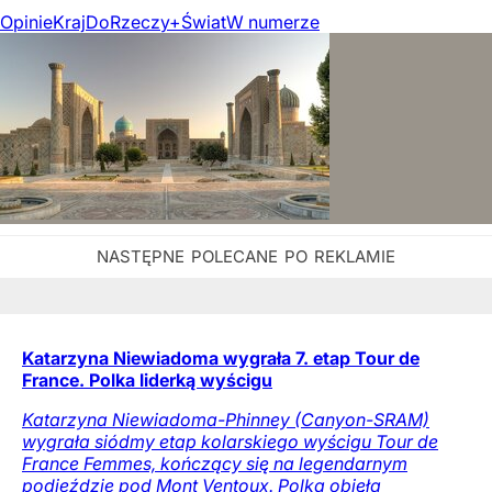
Opinie
Kraj
DoRzeczy+
Świat
W numerze
Katarzyna Niewiadoma wygrała 7. etap Tour de
France. Polka liderką wyścigu
Katarzyna Niewiadoma-Phinney (Canyon-SRAM)
wygrała siódmy etap kolarskiego wyścigu Tour de
France Femmes, kończący się na legendarnym
podjeździe pod Mont Ventoux. Polka objęła