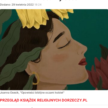
Dodano:
29
kwietnia
2022
18:24
Joanna Osesik, "Opowieści biblijne oczami kobiet"
PRZEGLĄD KSIĄŻEK RELIGIJNYCH DORZECZY.PL