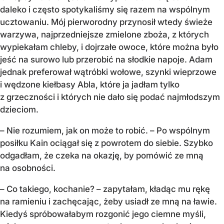
daleko i często spotykaliśmy się razem na wspólnym
ucztowaniu. Mój pierworodny przynosił wtedy świeże
warzywa, najprzedniejsze zmielone zboża, z których
wypiekałam chleby, i dojrzałe owoce, które można było
jeść na surowo lub przerobić na słodkie napoje. Adam
jednak preferował wątróbki wołowe, szynki wieprzowe
i wędzone kiełbasy Abla, które ja jadłam tylko
z grzeczności i których nie dało się podać najmłodszym
dzieciom.
– Nie rozumiem, jak on może to robić. – Po wspólnym
posiłku Kain ociągał się z powrotem do siebie. Szybko
odgadłam, że czeka na okazję, by pomówić ze mną
na osobności.
– Co takiego, kochanie? – zapytałam, kładąc mu rękę
na ramieniu i zachęcając, żeby usiadł ze mną na ławie.
Kiedyś spróbowałabym rozgonić jego ciemne myśli,