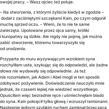
swojej pracy. – Wasz ojciec też poluje.
– Na stworzenia, z którymi żyliście kiedyś w zgodzie –
dodał z zaciśniętymi szczękami Kain, po czym odgonił
muchę sprzed oczu. – Wiem, że to nie te same
zwierzęta. Upolowane przez ojca sarny, króliki
i kuropatwy są dzikie. Ale nigdy nie pojmę, jak można
zabić stworzenie, któremu towarzyszyło się
od urodzenia.
Przyparta do muru wyzywającym wzrokiem syna
rozchyliłam usta, szykując się do odpowiedzi, ale żadne
słowa nie wydawały się odpowiednie. Ja też
nie rozumiałam, jak Adam i Abel mogli w ten sposób
zdobywać pożywienie. Doświadczenie nauczyło mnie
jednak, że czasem lepiej nie wiedzieć wszystkiego.
Opuściłam więc bezradnie ręce i uśmiechnęłam blado
do syna. Kain pokręcił tylko głową i wzruszył ramionami.
Następnie jednym szybkim ruchem zamknął brzęczącą