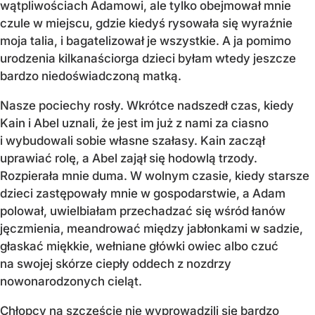
wątpliwościach Adamowi, ale tylko obejmował mnie
czule w miejscu, gdzie kiedyś rysowała się wyraźnie
moja talia, i bagatelizował je wszystkie. A ja pomimo
urodzenia kilkanaściorga dzieci byłam wtedy jeszcze
bardzo niedoświadczoną matką.
Nasze pociechy rosły. Wkrótce nadszedł czas, kiedy
Kain i Abel uznali, że jest im już z nami za ciasno
i wybudowali sobie własne szałasy. Kain zaczął
uprawiać rolę, a Abel zajął się hodowlą trzody.
Rozpierała mnie duma. W wolnym czasie, kiedy starsze
dzieci zastępowały mnie w gospodarstwie, a Adam
polował, uwielbiałam przechadzać się wśród łanów
jęczmienia, meandrować między jabłonkami w sadzie,
głaskać miękkie, wełniane główki owiec albo czuć
na swojej skórze ciepły oddech z nozdrzy
nowonarodzonych cieląt.
Chłopcy na szczęście nie wyprowadzili się bardzo