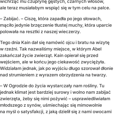
wichrząc mu czuprynę gęstych, czarnych włosów,
ale teraz musiałabym wspiąć się w tym celu na palce.
– Zabijać. – Ciszę, która zapadła po jego słowach,
mąciło jedynie brzęczenie tłustej muchy, która uparcie
polowała na resztki z naszej wieczerzy.
Tego dnia Kain dał się namówić ojcu i bratu na wizytę
w rzeźni. Tak nazwaliśmy miejsce, w którym Abel
zakańczał życie zwierząt. Kain opierał się przed
wejściem, ale w końcu jego ciekawość zwyciężyła.
Widziałam jednak, jak po wyjściu długo szorował dłonie
nad strumieniem z wyrazem obrzydzenia na twarzy.
– W Ogrodzie do życia wystarczały nam rośliny. Tu
jednak klimat jest bardziej surowy i wolno nam zabijać
zwierzęta, żeby się nimi pożywić – usprawiedliwiałam
młodszego z synów, uśmiechając się mimowolnie
na myśl o satysfakcji, z jaką dzielił się z nami owocami