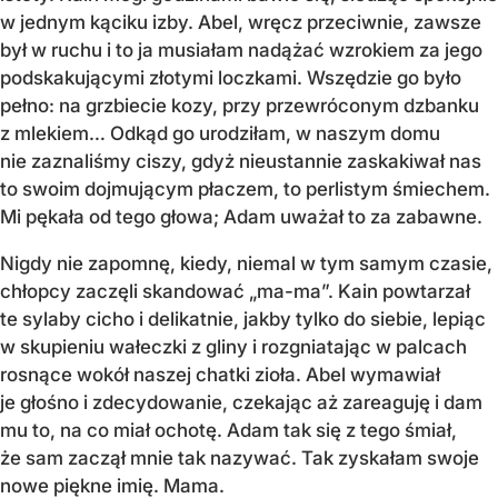
w jednym kąciku izby. Abel, wręcz przeciwnie, zawsze
był w ruchu i to ja musiałam nadążać wzrokiem za jego
podskakującymi złotymi loczkami. Wszędzie go było
pełno: na grzbiecie kozy, przy przewróconym dzbanku
z mlekiem… Odkąd go urodziłam, w naszym domu
nie zaznaliśmy ciszy, gdyż nieustannie zaskakiwał nas
to swoim dojmującym płaczem, to perlistym śmiechem.
Mi pękała od tego głowa; Adam uważał to za zabawne.
Nigdy nie zapomnę, kiedy, niemal w tym samym czasie,
chłopcy zaczęli skandować „ma-ma”. Kain powtarzał
te sylaby cicho i delikatnie, jakby tylko do siebie, lepiąc
w skupieniu wałeczki z gliny i rozgniatając w palcach
rosnące wokół naszej chatki zioła. Abel wymawiał
je głośno i zdecydowanie, czekając aż zareaguję i dam
mu to, na co miał ochotę. Adam tak się z tego śmiał,
że sam zaczął mnie tak nazywać. Tak zyskałam swoje
nowe piękne imię. Mama.