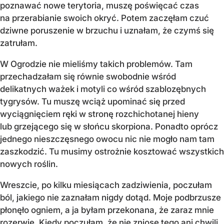
poznawać nowe terytoria, muszę poświęcać czas
na przerabianie swoich okryć. Potem zaczęłam czuć
dziwne poruszenie w brzuchu i uznałam, że czymś się
zatrułam.
W Ogrodzie nie mieliśmy takich problemów. Tam
przechadzałam się równie swobodnie wśród
delikatnych ważek i motyli co wśród szablozębnych
tygrysów. Tu muszę wciąż upominać się przed
wyciągnięciem ręki w stronę rozchichotanej hieny
lub grzejącego się w słońcu skorpiona. Ponadto oprócz
jednego nieszczęsnego owocu nic nie mogło nam tam
zaszkodzić. Tu musimy ostrożnie kosztować wszystkich
nowych roślin.
Wreszcie, po kilku miesiącach zadziwienia, poczułam
ból, jakiego nie zaznałam nigdy dotąd. Moje podbrzusze
płonęło ogniem, a ja byłam przekonana, że zaraz mnie
rozerwie. Kiedy poczułam, że nie zniosę tego ani chwili