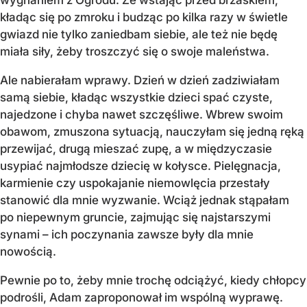
kładąc się po zmroku i budząc po kilka razy w świetle
gwiazd nie tylko zaniedbam siebie, ale też nie będę
miała siły, żeby troszczyć się o swoje maleństwa.
Ale nabierałam wprawy. Dzień w dzień zadziwiałam
samą siebie, kładąc wszystkie dzieci spać czyste,
najedzone i chyba nawet szczęśliwe. Wbrew swoim
obawom, zmuszona sytuacją, nauczyłam się jedną ręką
przewijać, drugą mieszać zupę, a w międzyczasie
usypiać najmłodsze dziecię w kołysce. Pielęgnacja,
karmienie czy uspokajanie niemowlęcia przestały
stanowić dla mnie wyzwanie. Wciąż jednak stąpałam
po niepewnym gruncie, zajmując się najstarszymi
synami – ich poczynania zawsze były dla mnie
nowością.
Pewnie po to, żeby mnie trochę odciążyć, kiedy chłopcy
podrośli, Adam zaproponował im wspólną wyprawę.