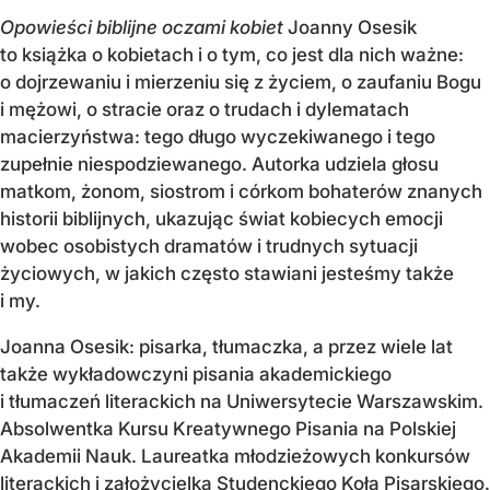
Opowieści biblijne oczami kobiet
Joanny Osesik
to książka o kobietach i o tym, co jest dla nich ważne:
o dojrzewaniu i mierzeniu się z życiem, o zaufaniu Bogu
i mężowi, o stracie oraz o trudach i dylematach
macierzyństwa: tego długo wyczekiwanego i tego
zupełnie niespodziewanego. Autorka udziela głosu
matkom, żonom, siostrom i córkom bohaterów znanych
historii biblijnych, ukazując świat kobiecych emocji
wobec osobistych dramatów i trudnych sytuacji
życiowych, w jakich często stawiani jesteśmy także
i my.
Joanna Osesik: pisarka, tłumaczka, a przez wiele lat
także wykładowczyni pisania akademickiego
i tłumaczeń literackich na Uniwersytecie Warszawskim.
Absolwentka Kursu Kreatywnego Pisania na Polskiej
Akademii Nauk. Laureatka młodzieżowych konkursów
literackich i założycielka Studenckiego Koła Pisarskiego.