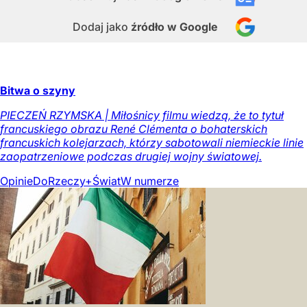
Dodaj jako
źródło w Google
Bitwa o szyny
PIECZEŃ RZYMSKA | Miłośnicy filmu wiedzą, że to tytuł
francuskiego obrazu René Clémenta o bohaterskich
francuskich kolejarzach, którzy sabotowali niemieckie linie
zaopatrzeniowe podczas drugiej wojny światowej.
Opinie
DoRzeczy+
Świat
W numerze