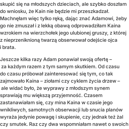
skupić się na młodszych dzieciach, ale szybko doszłam
do wniosku, że Kain nie będzie mi przeszkadzał.
Machnęłam więc tylko ręką, dając znać Adamowi, żeby
go nie zmuszał i z lekką obawą odprowadziłam Kaina
wzrokiem na wierzchołek jego ulubionej gruszy, z której
z nieprzeniknioną twarzą obserwował odejście ojca
i brata.
Jeszcze kilka razy Adam ponawiał swoją ofertę –
za każdym razem z tym samym skutkiem. Od czasu
do czasu próbował zainteresować się tym, co tak
zajmowało Kaina – ziołami czy cyklem życia drzew –
ale widać było, że wyprawy z młodszym synem
sprawiają mu większą przyjemność. Czasem
zastanawiałam się, czy mina Kaina w czasie jego
wnikliwych, samotnych obserwacji lub snucia planów
wyraża jedynie powagę i skupienie, czy jednak też żal
czy smutek. Raz czy dwa wspomniałam nawet o swoich