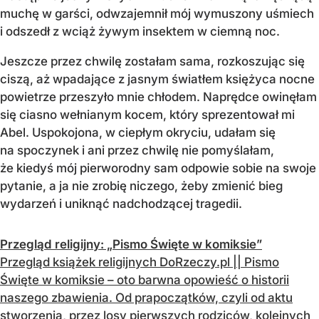
muchę w garści, odwzajemnił mój wymuszony uśmiech
i odszedł z wciąż żywym insektem w ciemną noc.
Jeszcze przez chwilę zostałam sama, rozkoszując się
ciszą, aż wpadające z jasnym światłem księżyca nocne
powietrze przeszyło mnie chłodem. Naprędce owinęłam
się ciasno wełnianym kocem, który sprezentował mi
Abel. Uspokojona, w ciepłym okryciu, udałam się
na spoczynek i ani przez chwilę nie pomyślałam,
że kiedyś mój pierworodny sam odpowie sobie na swoje
pytanie, a ja nie zrobię niczego, żeby zmienić bieg
wydarzeń i uniknąć nadchodzącej tragedii.
Przegląd religijny: „Pismo Święte w komiksie”
Przegląd książek religijnych DoRzeczy.pl || Pismo
Święte w komiksie – oto barwna opowieść o historii
naszego zbawienia. Od prapoczątków, czyli od aktu
stworzenia, przez losy pierwszych rodziców, kolejnych