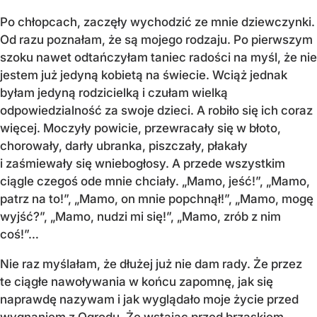
Po chłopcach, zaczęły wychodzić ze mnie dziewczynki.
Od razu poznałam, że są mojego rodzaju. Po pierwszym
szoku nawet odtańczyłam taniec radości na myśl, że nie
jestem już jedyną kobietą na świecie. Wciąż jednak
byłam jedyną rodzicielką i czułam wielką
odpowiedzialność za swoje dzieci. A robiło się ich coraz
więcej. Moczyły powicie, przewracały się w błoto,
chorowały, darły ubranka, piszczały, płakały
i zaśmiewały się wniebogłosy. A przede wszystkim
ciągle czegoś ode mnie chciały. „Mamo, jeść!”, „Mamo,
patrz na to!”, „Mamo, on mnie popchnął!”, „Mamo, mogę
wyjść?”, „Mamo, nudzi mi się!”, „Mamo, zrób z nim
coś!”…
Nie raz myślałam, że dłużej już nie dam rady. Że przez
te ciągłe nawoływania w końcu zapomnę, jak się
naprawdę nazywam i jak wyglądało moje życie przed
wygnaniem z Ogrodu. Że wstając przed brzaskiem,