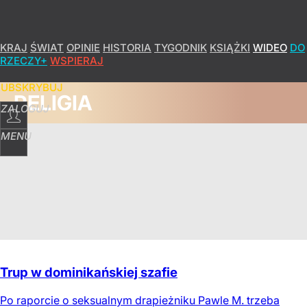
KRAJ
ŚWIAT
OPINIE
HISTORIA
TYGODNIK
KSIĄŻKI
WIDEO
DO
RZECZY+
WSPIERAJ
SUBSKRYBUJ
RELIGIA
ZALOGUJ
MENU
Trup w dominikańskiej szafie
Po raporcie o seksualnym drapieżniku Pawle M. trzeba