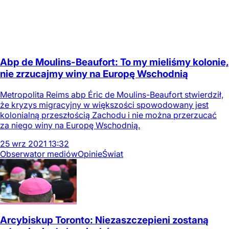
Abp de Moulins-Beaufort: To my mieliśmy kolonie,
nie zrzucajmy winy na Europę Wschodnią
Metropolita Reims abp Éric de Moulins-Beaufort stwierdził,
że kryzys migracyjny w większości spowodowany jest
kolonialną przeszłością Zachodu i nie można przerzucać
za niego winy na Europę Wschodnią.
25
wrz
2021
13:32
Obserwator mediów
Opinie
Świat
Arcybiskup Toronto: Niezaszczepieni zostaną