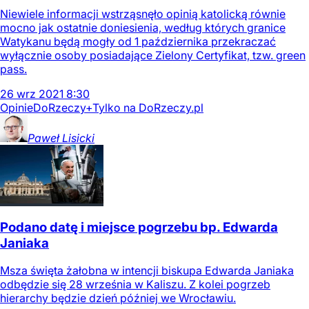
Niewiele informacji wstrząsnęło opinią katolicką równie
mocno jak ostatnie doniesienia, według których granice
Watykanu będą mogły od 1 października przekraczać
wyłącznie osoby posiadające Zielony Certyfikat, tzw. green
pass.
26
wrz
2021
8:30
Opinie
DoRzeczy+
Tylko na DoRzeczy.pl
Paweł
Lisicki
Podano datę i miejsce pogrzebu bp. Edwarda
Janiaka
Msza święta żałobna w intencji biskupa Edwarda Janiaka
odbędzie się 28 września w Kaliszu. Z kolei pogrzeb
hierarchy będzie dzień później we Wrocławiu.