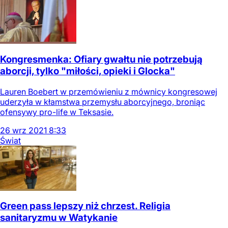
Kongresmenka: Ofiary gwałtu nie potrzebują
aborcji, tylko "miłości, opieki i Glocka"
Lauren Boebert w przemówieniu z mównicy kongresowej
uderzyła w kłamstwa przemysłu aborcyjnego, broniąc
ofensywy pro-life w Teksasie.
26
wrz
2021
8:33
Świat
Green pass lepszy niż chrzest. Religia
sanitaryzmu w Watykanie