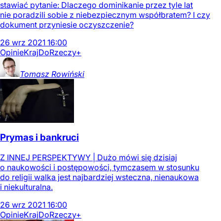
stawiać pytanie: Dlaczego dominikanie przez tyle lat
nie poradzili sobie z niebezpiecznym współbratem? I czy
dokument przyniesie oczyszczenie?
26
wrz
2021
16:00
Opinie
Kraj
DoRzeczy+
Tomasz
Rowiński
Prymas i bankruci
Z INNEJ PERSPEKTYWY | Dużo mówi się dzisiaj
o naukowości i postępowości, tymczasem w stosunku
do religii walka jest najbardziej wsteczna, nienaukowa
i niekulturalna.
26
wrz
2021
16:00
Opinie
Kraj
DoRzeczy+