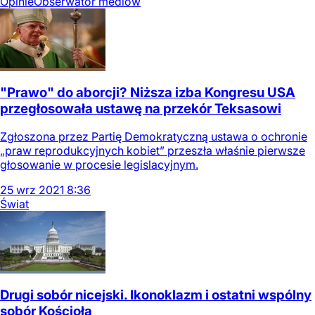
Opinie
Obserwator mediów
"Prawo" do aborcji? Niższa izba Kongresu USA
przegłosowała ustawę na przekór Teksasowi
Zgłoszona przez Partię Demokratyczną ustawa o ochronie
„praw reprodukcyjnych kobiet” przeszła właśnie pierwsze
głosowanie w procesie legislacyjnym.
25
wrz
2021
8:36
Świat
Drugi sobór nicejski. Ikonoklazm i ostatni wspólny
sobór Kościoła