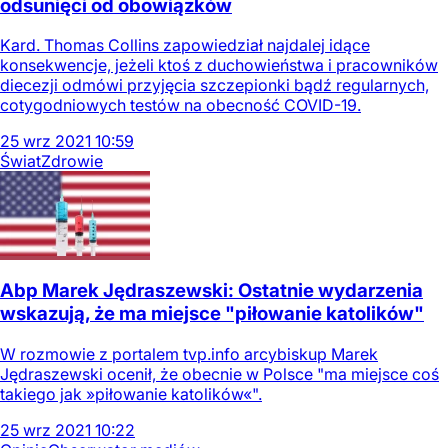
odsunięci od obowiązków
Kard. Thomas Collins zapowiedział najdalej idące
konsekwencje, jeżeli ktoś z duchowieństwa i pracowników
diecezji odmówi przyjęcia szczepionki bądź regularnych,
cotygodniowych testów na obecność COVID-19.
25
wrz
2021
10:59
Świat
Zdrowie
Abp Marek Jędraszewski: Ostatnie wydarzenia
wskazują, że ma miejsce "piłowanie katolików"
W rozmowie z portalem tvp.info arcybiskup Marek
Jędraszewski ocenił, że obecnie w Polsce "ma miejsce coś
takiego jak »piłowanie katolików«".
25
wrz
2021
10:22