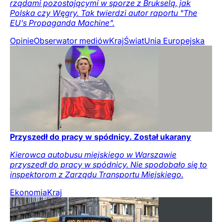
rządami pozostającymi w sporze z Brukselą, jak
Polska czy Węgry. Tak twierdzi autor raportu "The
EU’s Propaganda Machine".
Opinie
Obserwator mediów
Kraj
Świat
Unia Europejska
Przyszedł do pracy w spódnicy. Został ukarany
Kierowca autobusu miejskiego w Warszawie
przyszedł do pracy w spódnicy. Nie spodobało się to
inspektorom z Zarządu Transportu Miejskiego.
Ekonomia
Kraj