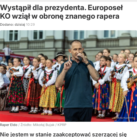
Wystąpił dla prezydenta. Europoseł
KO wziął w obronę znanego rapera
Dodano:
dzisiaj
10:29
Raper Eldo
/ Źródło:
Mikołaj Bujak / KPRP
Nie jestem w stanie zaakceptować szerzącej się