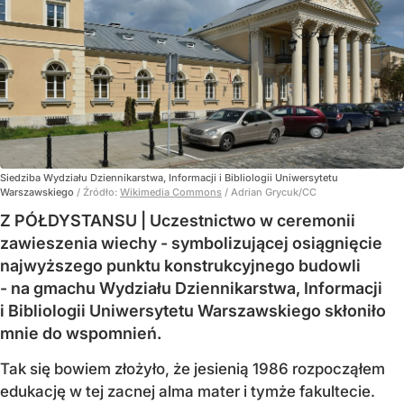
Siedziba Wydziału Dziennikarstwa, Informacji i Bibliologii Uniwersytetu
Warszawskiego
/ Źródło:
Wikimedia Commons
/
Adrian Grycuk/CC
Z PÓŁDYSTANSU | Uczestnictwo w ceremonii
zawieszenia wiechy - symbolizującej osiągnięcie
najwyższego punktu konstrukcyjnego budowli
- na gmachu Wydziału Dziennikarstwa, Informacji
i Bibliologii Uniwersytetu Warszawskiego skłoniło
mnie do wspomnień.
Tak się bowiem złożyło, że jesienią 1986 rozpocząłem
edukację w tej zacnej alma mater i tymże fakultecie.