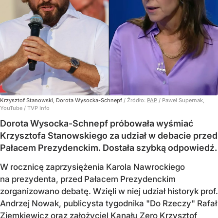
Krzysztof Stanowski, Dorota Wysocka-Schnepf
/ Źródło:
PAP
/
Paweł Supernak,
YouTube / TVP Info
Dorota Wysocka-Schnepf próbowała wyśmiać
Krzysztofa Stanowskiego za udział w debacie przed
Pałacem Prezydenckim. Dostała szybką odpowiedź.
W rocznicę zaprzysiężenia Karola Nawrockiego
na prezydenta, przed Pałacem Prezydenckim
zorganizowano debatę. Wzięli w niej udział historyk prof.
Andrzej Nowak, publicysta tygodnika "Do Rzeczy" Rafał
Ziemkiewicz oraz założyciel Kanału Zero Krzysztof