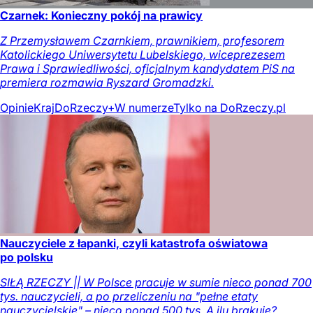
Czarnek: Konieczny pokój na prawicy
Z Przemysławem Czarnkiem, prawnikiem, profesorem
Katolickiego Uniwersytetu Lubelskiego, wiceprezesem
Prawa i Sprawiedliwości, oficjalnym kandydatem PiS na
premiera rozmawia Ryszard Gromadzki.
Opinie
Kraj
DoRzeczy+
W numerze
Tylko na DoRzeczy.pl
Nauczyciele z łapanki, czyli katastrofa oświatowa
po polsku
SIŁĄ RZECZY || W Polsce pracuje w sumie nieco ponad 700
tys. nauczycieli, a po przeliczeniu na "pełne etaty
nauczycielskie" – nieco ponad 500 tys. A ilu brakuje?