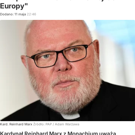
Europy"
Dodano:
11
maja
22:46
Kard. Reinhard Marx
Źródło:
PAP
/
Adam Warżawa
Kardynał Reinhard Marx z Monachium uważa,