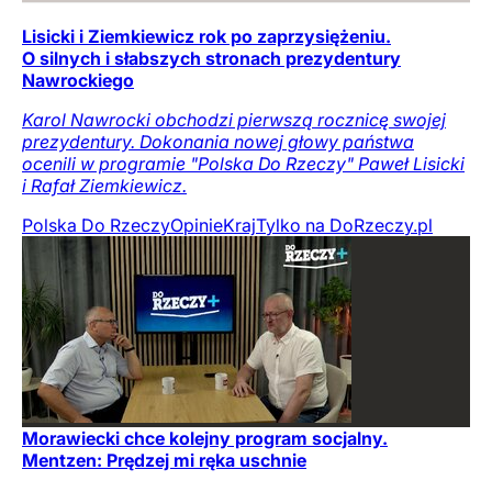
Lisicki i Ziemkiewicz rok po zaprzysiężeniu.
O silnych i słabszych stronach prezydentury
Nawrockiego
Karol Nawrocki obchodzi pierwszą rocznicę swojej
prezydentury. Dokonania nowej głowy państwa
ocenili w programie "Polska Do Rzeczy" Paweł Lisicki
i Rafał Ziemkiewicz.
Polska Do Rzeczy
Opinie
Kraj
Tylko na DoRzeczy.pl
Morawiecki chce kolejny program socjalny.
Mentzen: Prędzej mi ręka uschnie