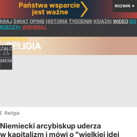
ROZWIŃ
▼
KRAJ
ŚWIAT
OPINIE
HISTORIA
TYGODNIK
KSIĄŻKI
WIDEO
DO
RZECZY+
WSPIERAJ
SUBSKRYBUJ
RELIGIA
ZALOGUJ
MENU
Religia
Niemiecki arcybiskup uderza
w kapitalizm i mówi o "wielkiej idei