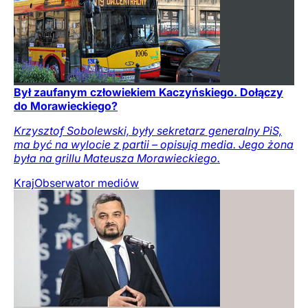
Był zaufanym człowiekiem Kaczyńskiego. Dołączy
do Morawieckiego?
Krzysztof Sobolewski, były sekretarz generalny PiS,
ma być na wylocie z partii – opisują media. Jego żona
była na grillu Mateusza Morawieckiego.
Kraj
Obserwator mediów