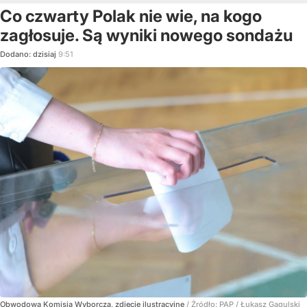
Co czwarty Polak nie wie, na kogo
zagłosuje. Są wyniki nowego sondażu
Dodano:
dzisiaj
9:51
Obwodowa Komisja Wyborcza, zdjęcie ilustracyjne
/ Źródło:
PAP
/
Łukasz Gągulski