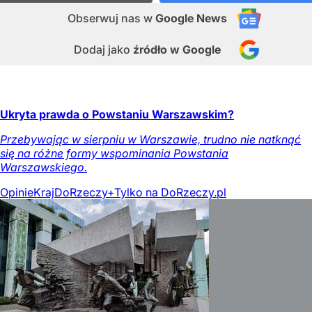
Obserwuj nas
w
Google News
Dodaj jako
źródło w Google
Ukryta prawda o Powstaniu Warszawskim?
Przebywając w sierpniu w Warszawie, trudno nie natknąć
się na różne formy wspominania Powstania
Warszawskiego.
Opinie
Kraj
DoRzeczy+
Tylko na DoRzeczy.pl