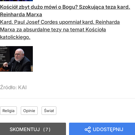
Kościół zbyt dużo mówi o Bogu? Szokująca teza kard.
Reinharda Marxa
Kard. Paul Josef Cordes upomniał kard. Reinharda
Marxa za absurdalne tezy na temat Kościoła
katolickiego.
Źródło:
KAI
Religia
Opinie
Świat
SKOMENTUJ
UDOSTĘPNIJ
7