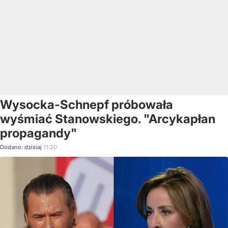
Wysocka-Schnepf próbowała
wyśmiać Stanowskiego. "Arcykapłan
propagandy"
Dodano:
dzisiaj
11:20