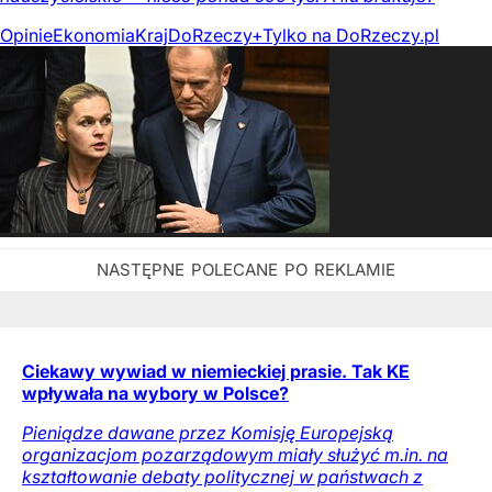
Opinie
Ekonomia
Kraj
DoRzeczy+
Tylko na DoRzeczy.pl
Ciekawy wywiad w niemieckiej prasie. Tak KE
wpływała na wybory w Polsce?
Pieniądze dawane przez Komisję Europejską
organizacjom pozarządowym miały służyć m.in. na
kształtowanie debaty politycznej w państwach z