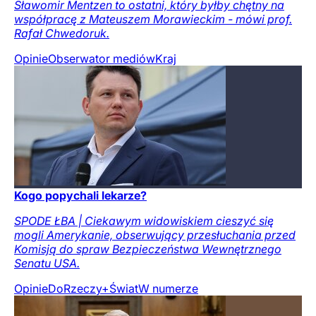
Sławomir Mentzen to ostatni, który byłby chętny na
współpracę z Mateuszem Morawieckim - mówi prof.
Rafał Chwedoruk.
Opinie
Obserwator mediów
Kraj
Kogo popychali lekarze?
SPODE ŁBA | Ciekawym widowiskiem cieszyć się
mogli Amerykanie, obserwujący przesłuchania przed
Komisją do spraw Bezpieczeństwa Wewnętrznego
Senatu USA.
Opinie
DoRzeczy+
Świat
W numerze