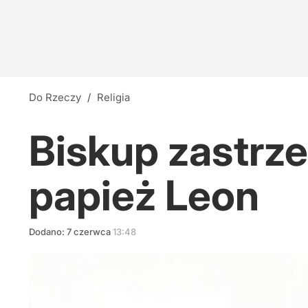
Do Rzeczy
/
Religia
Biskup zastrze
papież Leon
Dodano:
7
czerwca
13:48