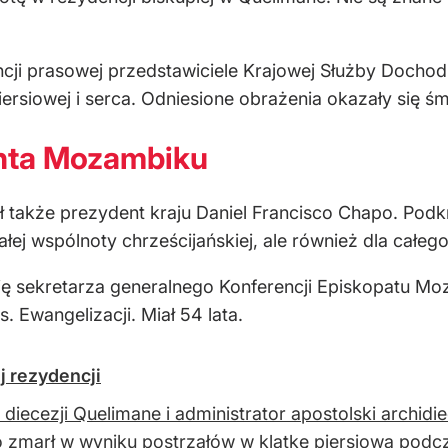
ji prasowej przedstawiciele Krajowej Służby Dochodz
iersiowej i serca. Odniesione obrażenia okazały się śm
nta Mozambiku
 także prezydent kraju Daniel Francisco Chapo. Podkr
całej wspólnoty chrześcijańskiej, ale również dla cał
kcję sekretarza generalnego Konferencji Episkopatu 
. Ewangelizacji. Miał 54 lata.
j rezydencji
 diecezji Quelimane i administrator apostolski archid
 zmarł w wyniku postrzałów w klatkę piersiową podcz