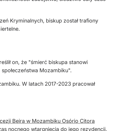
eń Kryminalnych, biskup został trafiony
iertelne.
eślił on, że "śmierć biskupa stanowi
ego społeczeństwa Mozambiku".
Mozambiku. W latach 2017-2023 pracował
iecezji Beira w Mozambiku Osório Citora
as nocnego wtargnięcia do jego rezydencji.