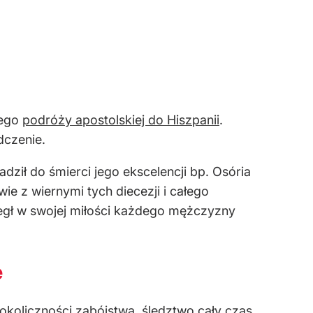
jego
podróży apostolskiej do Hiszpanii
.
dczenie.
ił do śmierci jego ekscelencji bp. Osória
ie z wiernymi tych diecezji i całego
zegł w swojej miłości każdego mężczyzny
e
okoliczności zabójstwa, śledztwo cały czas