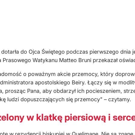
 dotarła do Ojca Świętego podczas pierwszego dnia 
a Prasowego Watykanu Matteo Bruni przekazał oświa
iadomość o poważnym akcie przemocy, który doprowadz
dministratora apostolskiego Beiry. Łączy się w modlitw
a, prosząc Pana, aby obdarzył ich pocieszeniem, str
ękę ludzi dopuszczających się przemocy" – czytamy.
zelony w klatkę piersiową i serc
ę w rezydencji biskupiej w Quelimane. Nie są znane 