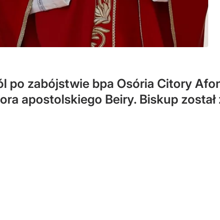
ól po zabójstwie bpa Osória Citory Afo
ra apostolskiego Beiry. Biskup został 