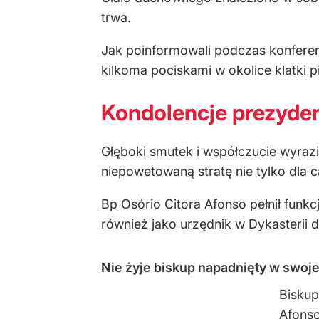
trwa.
Jak poinformowali podczas konferenc
kilkoma pociskami w okolice klatki p
Kondolencje prezyde
Głęboki smutek i współczucie wyraził
niepowetowaną stratę nie tylko dla 
Bp Osório Citora Afonso pełnił fun
również jako urzędnik w Dykasterii ds
Nie żyje biskup napadnięty w swoje
Biskup
Afonso