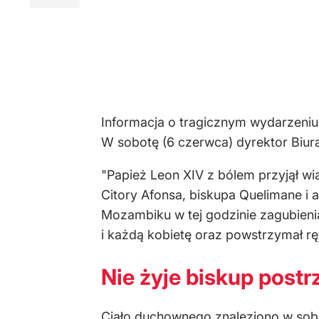
Informacja o tragicznym wydarzeniu
W sobotę (6 czerwca) dyrektor Biur
"Papież Leon XIV z bólem przyjął w
Citory Afonsa, biskupa Quelimane i a
Mozambiku w tej godzinie zagubieni
i każdą kobietę oraz powstrzymał r
Nie żyje biskup postr
Ciało duchownego znaleziono w sobot