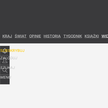
Udostępnij
0
Skomentuj
KRAJ
ŚWIAT
OPINIE
HISTORIA
TYGODNIK
KSIĄŻKI
WI
SUBSKRYBUJ
ZALOGUJ
SZUKAJ
MENU