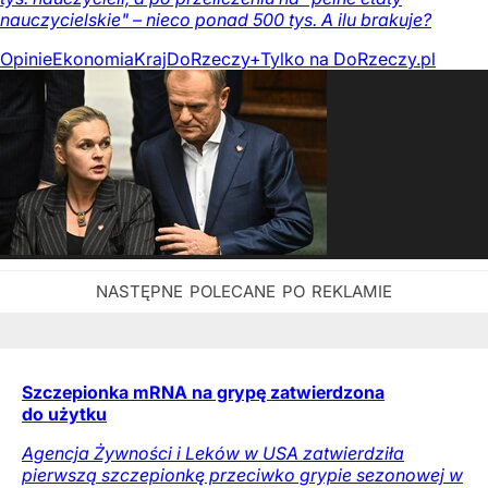
nauczycielskie" – nieco ponad 500 tys. A ilu brakuje?
Opinie
Ekonomia
Kraj
DoRzeczy+
Tylko na DoRzeczy.pl
Szczepionka mRNA na grypę zatwierdzona
do użytku
Agencja Żywności i Leków w USA zatwierdziła
pierwszą szczepionkę przeciwko grypie sezonowej w