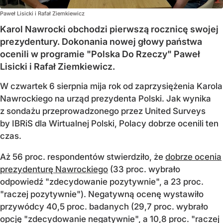
Paweł Lisicki i Rafał Ziemkiewicz
Karol Nawrocki obchodzi pierwszą rocznicę swojej
prezydentury. Dokonania nowej głowy państwa
ocenili w programie "Polska Do Rzeczy" Paweł
Lisicki i Rafał Ziemkiewicz.
W czwartek 6 sierpnia mija rok od zaprzysiężenia Karola
Nawrockiego na urząd prezydenta Polski. Jak wynika
z sondażu przeprowadzonego przez United Surveys
by IBRiS dla Wirtualnej Polski, Polacy dobrze ocenili ten
czas.
Aż 56 proc. respondentów stwierdziło, że
dobrze ocenia
prezydenturę Nawrockiego
(33 proc. wybrało
odpowiedź "zdecydowanie pozytywnie", a 23 proc.
"raczej pozytywnie"). Negatywną ocenę wystawiło
przywódcy 40,5 proc. badanych (29,7 proc. wybrało
opcję "zdecydowanie negatywnie", a 10,8 proc. "raczej