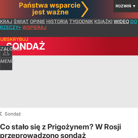
ROZWIŃ
▼
KRAJ
ŚWIAT
OPINIE
HISTORIA
TYGODNIK
KSIĄŻKI
WIDEO
DO
RZECZY+
WSPIERAJ
SUBSKRYBUJ
SONDAŻ
ZALOGUJ
MENU
Sondaż
Co stało się z Prigożynem? W Rosji
przeprowadzono sondaż