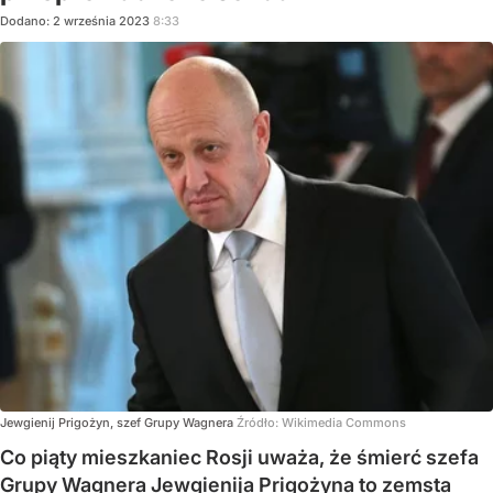
Dodano:
2
września
2023
8:33
Jewgienij Prigożyn, szef Grupy Wagnera
Źródło:
Wikimedia Commons
Co piąty mieszkaniec Rosji uważa, że śmierć szefa
Grupy Wagnera Jewgienija Prigożyna to zemsta