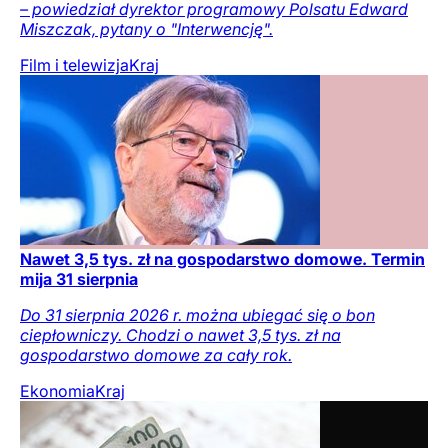
– powiedział dyrektor programowy Polsatu Edward
Miszczak, pytany o "Interwencję".
Film i telewizja
Kraj
Nawet 3,5 tys. zł na gospodarstwo domowe. Termin
mija 31 sierpnia
Do 31 sierpnia 2026 r. można ubiegać się o bon
ciepłowniczy. Chodzi o nawet 3,5 tys. zł na
gospodarstwo domowe za cały rok.
Ekonomia
Kraj