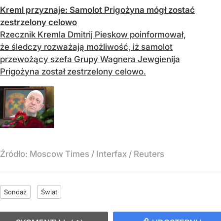
Kreml przyznaje: Samolot Prigożyna mógł zostać
zestrzelony celowo
Rzecznik Kremla Dmitrij Pieskow poinformował,
że śledczy rozważają możliwość, iż samolot
przewożący szefa Grupy Wagnera Jewgienija
Prigożyna został zestrzelony celowo.
Źródło:
Moscow Times / Interfax / Reuters
Sondaż
Świat