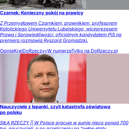
Czarnek: Konieczny pokój na prawicy
Z Przemysławem Czarnkiem, prawnikiem, profesorem
Katolickiego Uniwersytetu Lubelskiego, wiceprezesem
Prawa i Sprawiedliwości, oficjalnym kandydatem PiS na
premiera rozmawia Ryszard Gromadzki.
Opinie
Kraj
DoRzeczy+
W numerze
Tylko na DoRzeczy.pl
Nauczyciele z łapanki, czyli katastrofa oświatowa
po polsku
SIŁĄ RZECZY || W Polsce pracuje w sumie nieco ponad 700
tys. nauczycieli, a po przeliczeniu na "pełne etaty