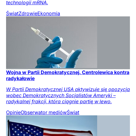
technologii mRNA.
Świat
Zdrowie
Ekonomia
Wojna w Partii Demokratycznej. Centrolewica kontra
radykałowie
W Partii Demokratycznej USA aktywizuje się opozycja
wobec Demokratycznych Socjalistów Ameryki –
radykalnej frakcji, która ciągnie partię w lewo.
Opinie
Obserwator mediów
Świat