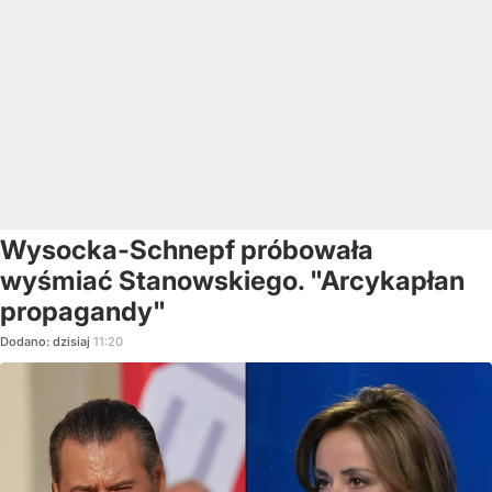
Wysocka-Schnepf próbowała
wyśmiać Stanowskiego. "Arcykapłan
propagandy"
Dodano:
dzisiaj
11:20