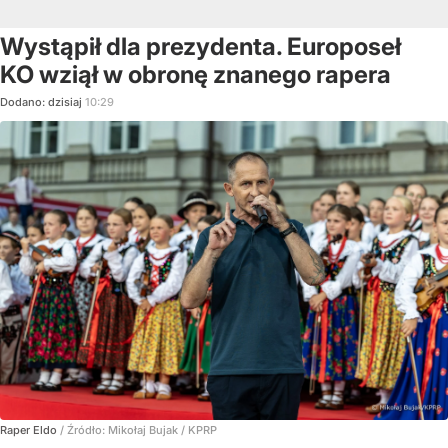
Wystąpił dla prezydenta. Europoseł
KO wziął w obronę znanego rapera
Dodano:
dzisiaj
10:29
Raper Eldo
/ Źródło:
Mikołaj Bujak / KPRP