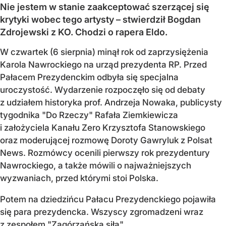
Nie jestem w stanie zaakceptować szerzącej się
krytyki wobec tego artysty – stwierdził Bogdan
Zdrojewski z KO. Chodzi o rapera Eldo.
W czwartek (6 sierpnia) minął rok od zaprzysiężenia
Karola Nawrockiego na urząd prezydenta RP. Przed
Pałacem Prezydenckim odbyła się specjalna
uroczystość. Wydarzenie rozpoczęło się od debaty
z udziałem historyka prof. Andrzeja Nowaka, publicysty
tygodnika "Do Rzeczy" Rafała Ziemkiewicza
i założyciela Kanału Zero Krzysztofa Stanowskiego
oraz moderującej rozmowę Doroty Gawryluk z Polsat
News. Rozmówcy ocenili pierwszy rok prezydentury
Nawrockiego, a także mówili o najważniejszych
wyzwaniach, przed którymi stoi Polska.
Potem na dziedzińcu Pałacu Prezydenckiego pojawiła
się para prezydencka. Wszyscy zgromadzeni wraz
z zespołem "Zagórzańska siła"...