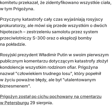
komitetu przekazał, że zidentyfikowano wszystkie ciała,
w tym Prigożyna.
Przyczyny katastrofy cały czas wyjaśniają rosyjscy
prokuratorzy, ale mówi się przede wszystkim o dwóch
hipotezach – zestrzeleniu samolotu przez system
przeciwlotniczy S-300 oraz o eksplozji bomby
na pokładzie.
Rosyjski prezydent Władimir Putin w swoim pierwszym
publicznym komentarzu dotyczącym katastrofy złożył
kondolencje wszystkim rodzinom ofiar. Prigożyna
nazwał "człowiekiem trudnego losu", który popełnił
w życiu poważne błędy, ale był "utalentowanym
biznesmenem".
Prigożyn został po cichu pochowany na cmentarzu
w Petersburgu
29 sierpnia.