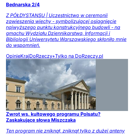
Bednarska 2/4
Z PÓŁDYSTANSU | Uczestnictwo w ceremonii
zawieszenia wiechy - symbolizującej osiągnięcie
najwyższego punktu konstrukcyjnego budowli - na
gmachu Wydziału Dziennikarstwa, Informacji i
Bibliologii Uniwersytetu Warszawskiego skłoniło mnie
do wspomnień.
Opinie
Kraj
DoRzeczy+
Tylko na DoRzeczy.pl
Zwrot ws. kultowego programu Polsatu?
Zaskakujące słowa Miszczaka
Ten program nie zniknął, zniknął tylko z dużej anteny