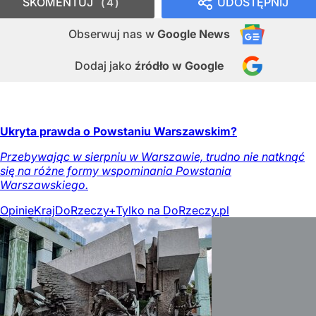
SKOMENTUJ
UDOSTĘPNIJ
4
Obserwuj nas
w
Google News
Dodaj jako
źródło w Google
Ukryta prawda o Powstaniu Warszawskim?
Przebywając w sierpniu w Warszawie, trudno nie natknąć
się na różne formy wspominania Powstania
Warszawskiego.
Opinie
Kraj
DoRzeczy+
Tylko na DoRzeczy.pl