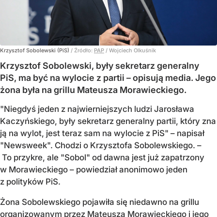
Krzysztof Sobolewski (PiS)
/ Źródło:
PAP
/
Wojciech Olkuśnik
Krzysztof Sobolewski, były sekretarz generalny
PiS, ma być na wylocie z partii – opisują media. Jego
żona była na grillu Mateusza Morawieckiego.
"Niegdyś jeden z najwierniejszych ludzi Jarosława
Kaczyńskiego, były sekretarz generalny partii, który zna
ją na wylot, jest teraz sam na wylocie z PiS" – napisał
"Newsweek". Chodzi o Krzysztofa Sobolewskiego. –
To przykre, ale "Sobol" od dawna jest już zapatrzony
w Morawieckiego – powiedział anonimowo jeden
z polityków PiS.
Żona Sobolewskiego pojawiła się niedawno na grillu
organizowanym przez Mateusza Morawieckiego i jego