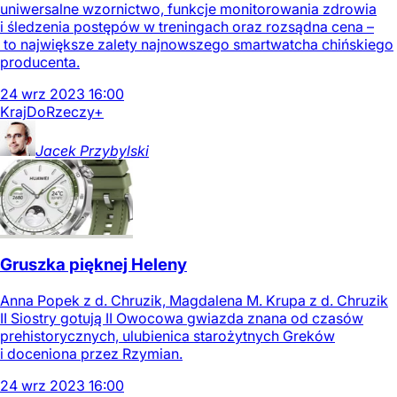
uniwersalne wzornictwo, funkcje monitorowania zdrowia
i śledzenia postępów w treningach oraz rozsądna cena –
to największe zalety najnowszego smartwatcha chińskiego
producenta.
24
wrz
2023
16:00
Kraj
DoRzeczy+
Jacek
Przybylski
Gruszka pięknej Heleny
Anna Popek z d. Chruzik, Magdalena M. Krupa z d. Chruzik
II Siostry gotują II Owocowa gwiazda znana od czasów
prehistorycznych, ulubienica starożytnych Greków
i doceniona przez Rzymian.
24
wrz
2023
16:00