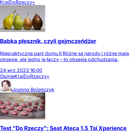
Kraj
DoRzeczy+
Babka płesznik, czyli gejmczeńdżer
Niepraktyczna pani domu II Różne są narody i różne mają
obsesje, ale jedno je łączy – to obsesja odchudzania.
24
wrz
2023
16:00
Opinie
Kraj
DoRzeczy+
Joanna
Bojańczyk
Test "Do Rzeczy": Seat Ateca 1.5 Tsi Xperience