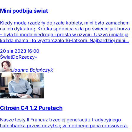
Mini podbija świat
Kiedy modą rządziły dojrzałe kobiety, mini było zamachem
na ich dyktaturę. Krótka spódnica szła po świecie jak burza
– była to moda niedroga i prosta w użyciu. Uszyć umiała ją
każda mama i to wystarczało 16-latkom. Najbardziej mini...
20
sie
2023
16:00
Świat
DoRzeczy+
Joanna
Bojańczyk
Citroën C4 1.2 Puretech
Nasze testy II Francuz trzeciej generacji z tradycyjnego
hatchbacka przeistoczył się w modnego pana crossovera.