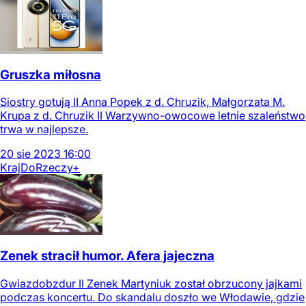
Gruszka miłosna
Siostry gotują II Anna Popek z d. Chruzik, Małgorzata M.
Krupa z d. Chruzik II Warzywno-owocowe letnie szaleństwo
trwa w najlepsze.
20
sie
2023
16:00
Kraj
DoRzeczy+
Zenek stracił humor. Afera jajeczna
Gwiazdobzdur II Zenek Martyniuk został obrzucony jajkami
podczas koncertu. Do skandalu doszło we Włodawie, gdzie