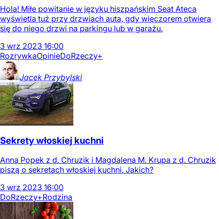
Hola! Miłe powitanie w języku hiszpańskim Seat Ateca
wyświetla tuż przy drzwiach auta, gdy wieczorem otwiera
się do niego drzwi na parkingu lub w garażu.
3
wrz
2023
16:00
Rozrywka
Opinie
DoRzeczy+
Jacek
Przybylski
Sekrety włoskiej kuchni
Anna Popek z d. Chruzik i Magdalena M. Krupa z d. Chruzik
piszą o sekretach włoskiej kuchni. Jakich?
3
wrz
2023
16:00
DoRzeczy+
Rodzina