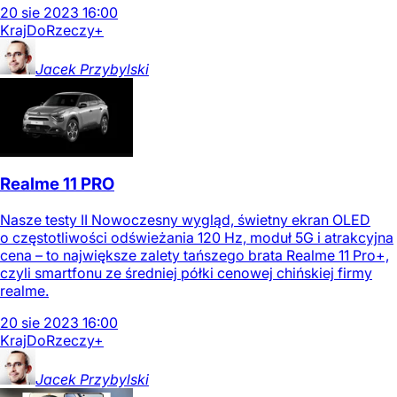
20
sie
2023
16:00
Kraj
DoRzeczy+
Jacek
Przybylski
Realme 11 PRO
Nasze testy II Nowoczesny wygląd, świetny ekran OLED
o częstotliwości odświeżania 120 Hz, moduł 5G i atrakcyjna
cena – to największe zalety tańszego brata Realme 11 Pro+,
czyli smartfonu ze średniej półki cenowej chińskiej firmy
realme.
20
sie
2023
16:00
Kraj
DoRzeczy+
Jacek
Przybylski