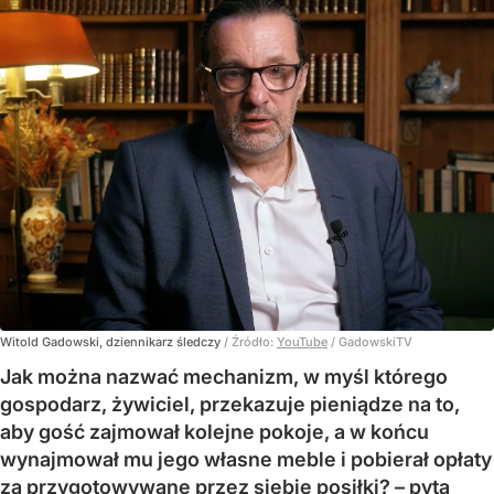
Witold Gadowski, dziennikarz śledczy
/ Źródło:
YouTube
/
GadowskiTV
Jak można nazwać mechanizm, w myśl którego
gospodarz, żywiciel, przekazuje pieniądze na to,
aby gość zajmował kolejne pokoje, a w końcu
wynajmował mu jego własne meble i pobierał opłaty
za przygotowywane przez siebie posiłki? – pyta