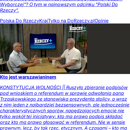
Wyborczej"? O tym w najnowszym odcinku "Polski Do
Rzeczy".
Polska Do Rzeczy
Kraj
Tylko na DoRzeczy.pl
Opinie
Kto jest warszawianinem
KONSTYTUCJA WOLNOŚCI || Ruszyło zbieranie podpisów
pod wnioskiem o referendum w sprawie odwołania pana
Trzaskowskiego ze stanowiska prezydenta stolicy, a wraz
z nim jeden z najbardziej bezsensownych, ale jednocześnie
charakterystycznych sporów, napędzających emocje nie
tylko wokół tej inicjatywy: kto ma prawo podpis składać
oraz kto ma prawo głosować w referendum. Nie w sensie
prawnym, lecz, by tak rzec, etycznym. A czasami – kto ma