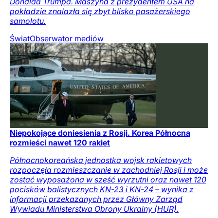
Donalda Trumpa. Maszyna z prezydentem USA na
pokładzie znalazła się zbyt blisko pasażerskiego
samolotu.
Świat
Obserwator mediów
Niepokojące doniesienia z Rosji. Korea Północna
rozmieści nawet 120 rakiet
Północnokoreańska jednostka wojsk rakietowych
rozpoczęła rozmieszczanie w zachodniej Rosji i może
zostać wyposażona w sześć wyrzutni oraz nawet 120
pocisków balistycznych KN-23 i KN-24 – wynika z
informacji przekazanych przez Główny Zarząd
Wywiadu Ministerstwa Obrony Ukrainy (HUR).