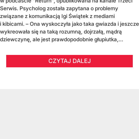
w podcaście "Return", opublikowana na kanale Trzeci
Serwis. Psycholog została zapytana o problemy
związane z komunikacją Igi Świątek z mediami
i kibicami. – Ona wyskoczyła jako taka gwiazda i jeszcze
wykreowała się na taką rozumną, dojrzałą, mądrą
dziewczynę, ale jest prawdopodobnie głupiutka,...
CZYTAJ DALEJ