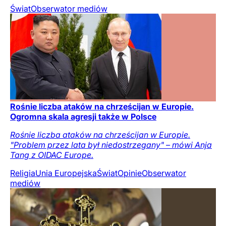
Świat
Obserwator mediów
Rośnie liczba ataków na chrześcijan w Europie.
Ogromna skala agresji także w Polsce
Rośnie liczba ataków na chrześcijan w Europie.
"Problem przez lata był niedostrzegany" – mówi Anja
Tang z OIDAC Europe.
Religia
Unia Europejska
Świat
Opinie
Obserwator
mediów