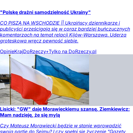
"Polskę drażni samodzielność Ukrainy"
CO PISZĄ NA WSCHODZIE || Ukraińscy dziennikarze i
publicyści prześcigają się w coraz bardziej buńczucznych
komentarzach na temat relacji Kijów-Warszawa. Uderza
groteskowa wręcz pewność siebie.
Opinie
Kraj
DoRzeczy+
Tylko na DoRzeczy.pl
Lisicki: "GW" daje Morawieckiemu szansę. Ziemkiewicz:
Mam nadzieję, że się mylą
Czy Mateusz Morawiecki będzie w stanie wprowadzić
swoją partię do Sejmu? I czy spełni się życzenie "Gazety