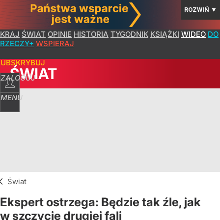
ROZWIŃ
▼
KRAJ
ŚWIAT
OPINIE
HISTORIA
TYGODNIK
KSIĄŻKI
WIDEO
DO
RZECZY+
WSPIERAJ
SUBSKRYBUJ
ŚWIAT
ZALOGUJ
MENU
Świat
Ekspert ostrzega: Będzie tak źle, jak
w szczycie drugiej fali