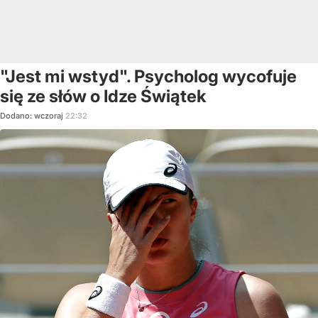
"Jest mi wstyd". Psycholog wycofuje
się ze słów o Idze Świątek
Dodano:
wczoraj
22:32