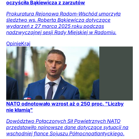
oczyściła Bąkiewicza z zarzutów
Prokuratura Rejonowa Radom-Wschód umorzyła
śledztwo ws. Roberta Bąkiewicza dotyczące
wydarzeń z 27 marca 2025 roku podczas
nadzwyczajnej sesji Rady Miejskiej w Radomiu.
Opinie
Kraj
NATO odnotowało wzrost aż o 250 proc. "Liczby
nie kłamią"
Dowództwo Połączonych Sił Powietrznych NATO
przedstawiło najnowsze dane dotyczące sytuacji na
wschodniej flance Sojuszu Północnoatlantyckiego.