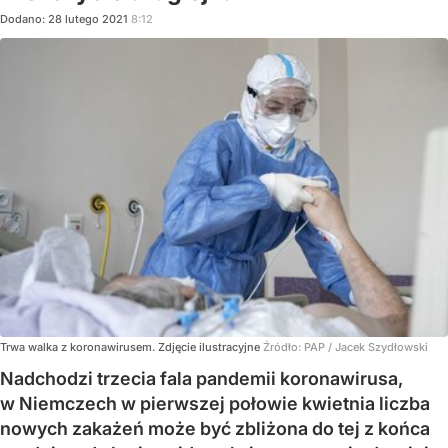
Dodano:
28
lutego
2021
8:12
Trwa walka z koronawirusem. Zdjęcie ilustracyjne
Źródło:
PAP
/
Jacek Szydłowski
Nadchodzi trzecia fala pandemii koronawirusa,
w Niemczech w pierwszej połowie kwietnia liczba
nowych zakażeń może być zbliżona do tej z końca