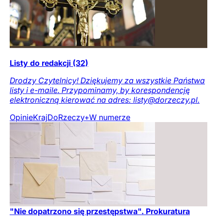
Listy do redakcji (32)
Drodzy Czytelnicy! Dziękujemy za wszystkie Państwa
listy i e-maile. Przypominamy, by korespondencję
elektroniczną kierować na adres: listy@dorzeczy.pl.
Opinie
Kraj
DoRzeczy+
W numerze
"Nie dopatrzono się przestępstwa". Prokuratura