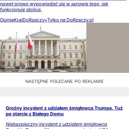
nawet prawo wypowiadać się w sprawie tego, jak
funkcjonuje stolica.
Opinie
Kraj
DoRzeczy+
Tylko na DoRzeczy.pl
Groźny incydent z udziałem śmigłowca Trumpa. Tuż
po starcie z Białego Domu
Niebezpieczny incydent z udziałem śmigłowca