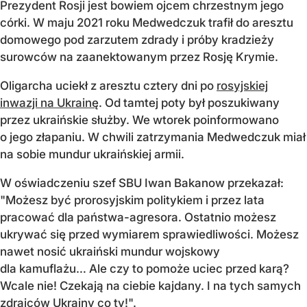
Prezydent Rosji jest bowiem ojcem chrzestnym jego
córki. W maju 2021 roku Medwedczuk trafił do aresztu
domowego pod zarzutem zdrady i próby kradzieży
surowców na zaanektowanym przez Rosję Krymie.
Oligarcha uciekł z aresztu cztery dni po
rosyjskiej
inwazji na Ukrainę
. Od tamtej poty był poszukiwany
przez ukraińskie służby. We wtorek poinformowano
o jego złapaniu. W chwili zatrzymania Medwedczuk miał
na sobie mundur ukraińskiej armii.
W oświadczeniu szef SBU Iwan Bakanow przekazał:
"Możesz być prorosyjskim politykiem i przez lata
pracować dla państwa-agresora. Ostatnio możesz
ukrywać się przed wymiarem sprawiedliwości. Możesz
nawet nosić ukraiński mundur wojskowy
dla kamuflażu… Ale czy to pomoże uciec przed karą?
Wcale nie! Czekają na ciebie kajdany. I na tych samych
zdrajców Ukrainy co ty!".