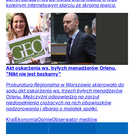
kolejnym internetowym starciu ze skrajną lewicą.
Akt oskarżenia ws. byłych menadżerów Orlenu.
"Nikt nie jest bezkarny"
Prokuratura Regionalna w Warszawie skierowała do
sądu akt oskarżenia ws. trzech byłych menadżerów
Orlenu. Mężczyźni odpowiedzą na zarzut
niedopełnienia ciążących na nich obowiązków
nadzorowania i dbania o majątek spółki.
Kraj
Ekonomia
Opinie
Obserwator mediów