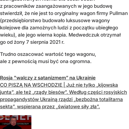
z pracowników zaangażowanych w jego budowę
stwierdził, że nie jest to oryginalny wagon firmy Pullman
(przedsiębiorstwo budowało luksusowe wagony
kolejowe dla zamożnych ludzi z początku ubiegłego
wieku), ale jego wierna kopia. Medwedczuk otrzymał
go od żony 7 sierpnia 2021 r.
Trudno oszacować wartość tego wagonu,
ale z pewnością musi być ona ogromna.
Rosja "walczy z satanizmem” na Ukrainie
CO PISZĄ NA WSCHODZIE | Już nie tylko „kijowska
junta”, ale też „rządy biesów”. Według części rosyjskich
propagandystów Ukrainą rządzi „bezbożna totalitarna
sekta”, wspierana przez „światowe siły zła”.