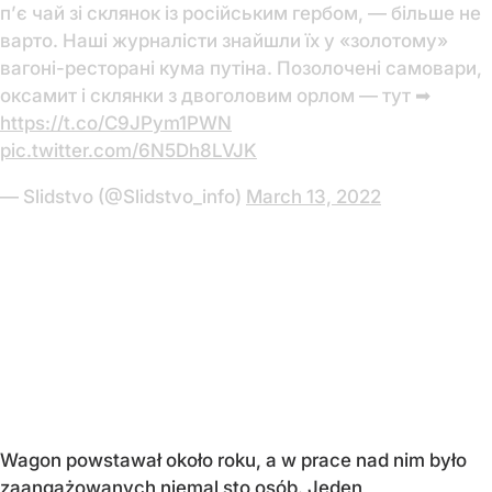
п’є чай зі склянок із російським гербом, — більше не
варто. Наші журналісти знайшли їх у «золотому»
вагоні-ресторані кума путіна. Позолочені самовари,
оксамит і склянки з двоголовим орлом — тут ➡
https://t.co/C9JPym1PWN
pic.twitter.com/6N5Dh8LVJK
— Slidstvo (@Slidstvo_info)
March 13, 2022
Wagon powstawał około roku, a w prace nad nim było
zaangażowanych niemal sto osób. Jeden