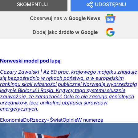
SKOMENTUJ
UDOSTĘPNIJ
Obserwuj nas
w
Google News
Dodaj jako
źródło w Google
Norweski model pod lupą
Cezary Zawalski | Aż 60 proc. krajowego majątku znajduje
się bezpośrednio w rękach państwa, a w europejskim
rankingu skali własności publicznej Norwegię wyprzedzają
jedynie Białoruś i Rosja. Krytycy tego systemu słusznie
zauważają, że zamożność Oslo to nie zasługa genialnych
urzędników, lecz unikalnej obfitości surowców
energetycznych.
Ekonomia
DoRzeczy+
Świat
Opinie
W numerze