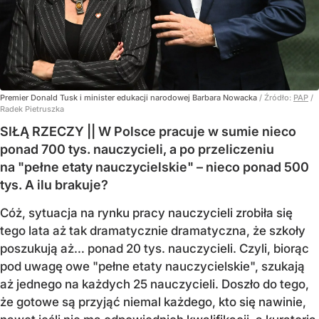
Premier Donald Tusk i minister edukacji narodowej Barbara Nowacka
/ Źródło:
PAP
/
Radek Pietruszka
SIŁĄ RZECZY || W Polsce pracuje w sumie nieco
ponad 700 tys. nauczycieli, a po przeliczeniu
na "pełne etaty nauczycielskie" – nieco ponad 500
tys. A ilu brakuje?
Cóż, sytuacja na rynku pracy nauczycieli zrobiła się
tego lata aż tak dramatycznie dramatyczna, że szkoły
poszukują aż… ponad 20 tys. nauczycieli. Czyli, biorąc
pod uwagę owe "pełne etaty nauczycielskie", szukają
aż jednego na każdych 25 nauczycieli. Doszło do tego,
że gotowe są przyjąć niemal każdego, kto się nawinie,