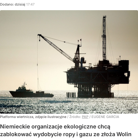
Dodano:
dzisiaj
17:47
Platforma wiertnicza, zdjęcie ilustracyjne
/ Źródło:
PAP
/
EUGENE GARCIA
Niemieckie organizacje ekologiczne chcą
zablokować wydobycie ropy i gazu ze złoża Wolin