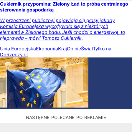
Cukiernik przypomina: Zielony Ład to próba centralnego
sterowania gospodarką
W przestrzeni publicznej pojawiają się głosy jakoby
Komisja Europejska wycofywała się z niektórych
elementów Zielonego Ładu. Jeśli chodzi o energetykę, to
nieprawda – mówi Tomasz Cukiernik.
Unia Europejska
Ekonomia
Kraj
Opinie
Świat
Tylko na
DoRzeczy.pl