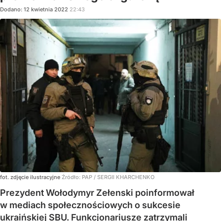
Dodano:
12
kwietnia
2022
22:43
fot. zdjęcie ilustracyjne
Źródło:
PAP
/
SERGII KHARCHENKO
Prezydent Wołodymyr Zełenski poinformował
w mediach społecznościowych o sukcesie
ukraińskiej SBU. Funkcjonariusze zatrzymali