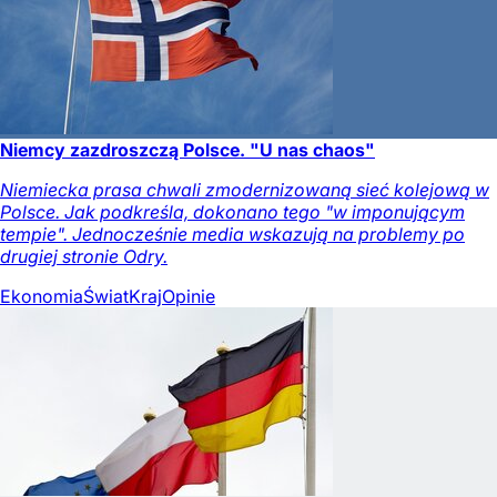
Niemcy zazdroszczą Polsce. "U nas chaos"
Niemiecka prasa chwali zmodernizowaną sieć kolejową w
Polsce. Jak podkreśla, dokonano tego "w imponującym
tempie". Jednocześnie media wskazują na problemy po
drugiej stronie Odry.
Ekonomia
Świat
Kraj
Opinie