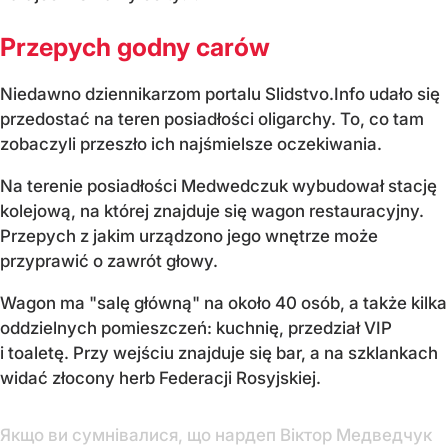
Przepych godny carów
Niedawno dziennikarzom portalu Slidstvo.Info udało się
przedostać na teren posiadłości oligarchy. To, co tam
zobaczyli przeszło ich najśmielsze oczekiwania.
Na terenie posiadłości Medwedczuk wybudował stację
kolejową, na której znajduje się wagon restauracyjny.
Przepych z jakim urządzono jego wnętrze może
przyprawić o zawrót głowy.
Wagon ma "salę główną" na około 40 osób, a także kilka
oddzielnych pomieszczeń: kuchnię, przedział VIP
i toaletę. Przy wejściu znajduje się bar, a na szklankach
widać złocony herb Federacji Rosyjskiej.
Якщо ви сумнівалися, що нардеп Віктор Медведчук