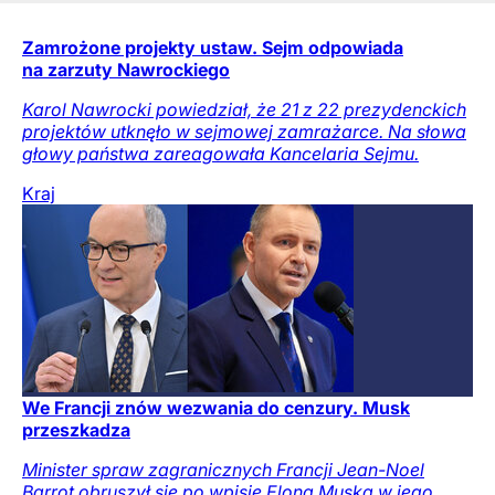
Zamrożone projekty ustaw. Sejm odpowiada
na zarzuty Nawrockiego
Karol Nawrocki powiedział, że 21 z 22 prezydenckich
projektów utknęło w sejmowej zamrażarce. Na słowa
głowy państwa zareagowała Kancelaria Sejmu.
Kraj
We Francji znów wezwania do cenzury. Musk
przeszkadza
Minister spraw zagranicznych Francji Jean-Noel
Barrot obruszył się po wpisie Elona Muska w jego