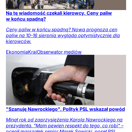
Na tę wiadomość czekali kierowcy. Ceny paliw
w końcu spadną?
Ceny paliw w końcu spadną? Nowa prognoza cen
paliw na 10-16 sierpnia wygląda optymistycznie dla
kierowców.
Ekonomia
Kraj
Obserwator mediów
"Szanuję Nawrockiego". Polityk PSL wskazał powód
Minął rok od zaprzysiężenia Karola Nawrockiego na
prezydenta. "Mam pewien respekt do tego, co robi" –
ocenił marszałek senior Marek Sawicki, poseł PSL.