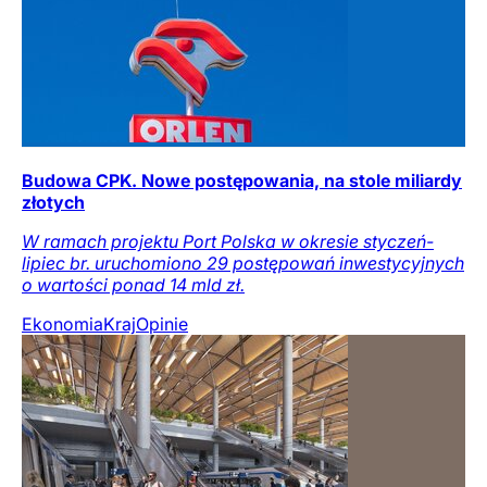
Budowa CPK. Nowe postępowania, na stole miliardy
złotych
W ramach projektu Port Polska w okresie styczeń-
lipiec br. uruchomiono 29 postępowań inwestycyjnych
o wartości ponad 14 mld zł.
Ekonomia
Kraj
Opinie