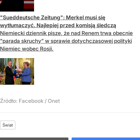
"Sueddeutsche Zeitung": Merkel musi się
wytłumaczyć. Najlepiej przed komisją śledczą
Niemiecki dziennik pisze, że nad Renem trwa obecnie
"parada skruchy” w sprawie dotychczasowej polityki
Niemiec wobec Rosji.
Źródło:
Facebook
/
Onet
Świat