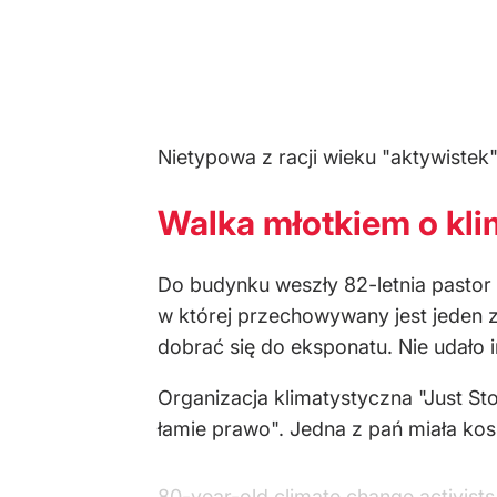
Nietypowa z racji wieku "aktywistek" 
Walka młotkiem o kli
Do budynku weszły 82-letnia pastor S
w której przechowywany jest jeden z
dobrać się do eksponatu. Nie udało i
Organizacja klimatystyczna "Just Sto
łamie prawo". Jedna z pań miała kosz
80-year-old climate change activists