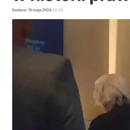
Dodano:
10
maja
2024
20:20