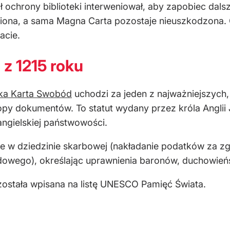
ł ochrony biblioteki interweniował, aby zapobiec dal
miona, a sama Magna Carta pozostaje nieuszkodzona.
acie.
z 1215 roku
ka Karta Swobód
uchodzi za jeden z najważniejszych, j
Europy dokumentów. To statut wydany przez króla Angli
ngielskiej państwowości.
e w dziedzinie skarbowej (nakładanie podatków za zg
ądowego), określając uprawnienia baronów, duchowień
ostała wpisana na listę UNESCO Pamięć Świata.