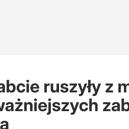
abcie ruszyły z 
jważniejszych z
wa