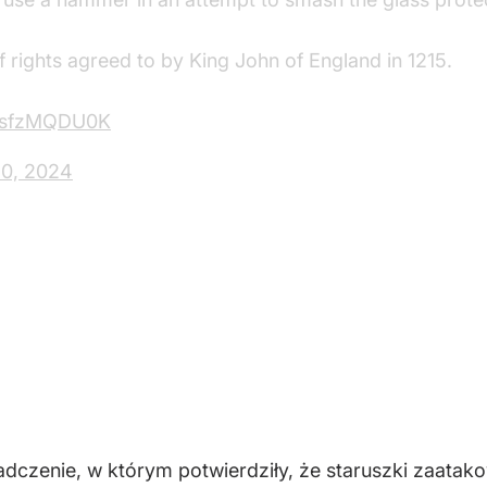
f rights agreed to by King John of England in 1215.
/wsfzMQDU0K
10, 2024
adczenie, w którym potwierdziły, że staruszki zaatako