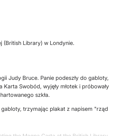
 (British Library) w Londynie.
ogii Judy Bruce. Panie podeszły do gabloty,
ka Karta Swobód, wyjęły młotek i próbowały
z hartowanego szkła.
o gabloty, trzymając plakat z napisem "rząd
ing the Magna Carta at the British Library.