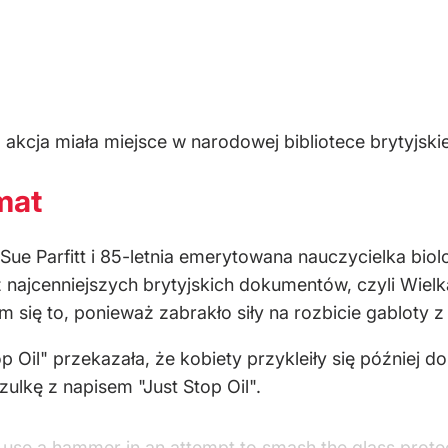
akcja miała miejsce w narodowej bibliotece brytyjskiej
mat
ue Parfitt i 85-letnia emerytowana nauczycielka biol
 najcenniejszych brytyjskich dokumentów, czyli Wiel
m się to, ponieważ zabrakło siły na rozbicie gabloty 
p Oil" przekazała, że kobiety przykleiły się później d
ulkę z napisem "Just Stop Oil".
 use a hammer in an attempt to smash the glass protect