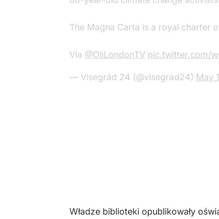
The Magna Carta is a royal charter o
Via
@OliLondonTV
pic.twitter.com
— Visegrád 24 (@visegrad24)
May 
Władze biblioteki opublikowały oświ