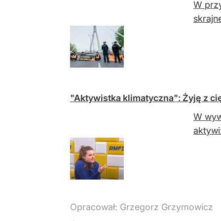
W przy
skrajne
"Aktywistka klimatyczna": Żyję z 
W wywi
aktywi
Opracował:
Grzegorz Grzymowicz