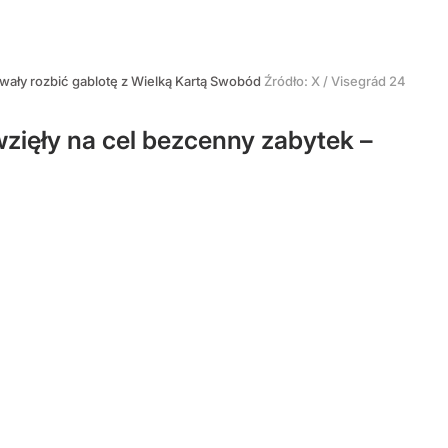
owały rozbić gablotę z Wielką Kartą Swobód
Źródło:
X
/
Visegrád 24
wzięły na cel bezcenny zabytek –