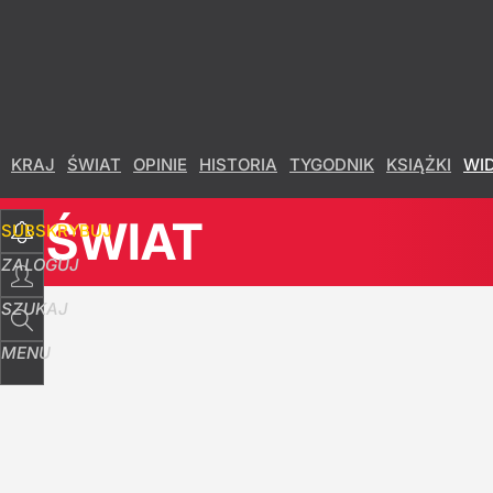
Udostępnij
35
Skomentuj
KRAJ
ŚWIAT
OPINIE
HISTORIA
TYGODNIK
KSIĄŻKI
WI
ŚWIAT
SUBSKRYBUJ
ZALOGUJ
SZUKAJ
MENU