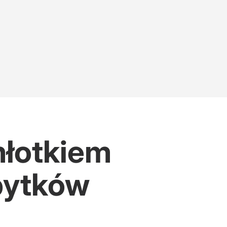
młotkiem
abytków