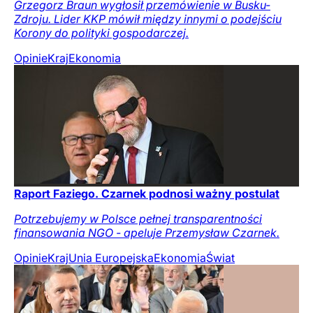
Grzegorz Braun wygłosił przemówienie w Busku-
Zdroju. Lider KKP mówił między innymi o podejściu
Korony do polityki gospodarczej.
Opinie
Kraj
Ekonomia
Raport Faziego. Czarnek podnosi ważny postulat
Potrzebujemy w Polsce pełnej transparentności
finansowania NGO - apeluje Przemysław Czarnek.
Opinie
Kraj
Unia Europejska
Ekonomia
Świat