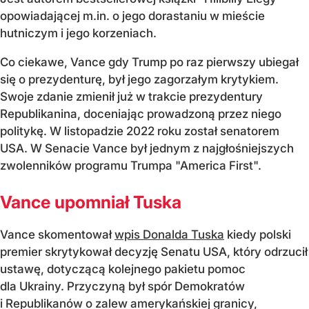
opowiadającej m.in. o jego dorastaniu w mieście
hutniczym i jego korzeniach.
Co ciekawe, Vance gdy Trump po raz pierwszy ubiegał
się o prezydenturę, był jego zagorzałym krytykiem.
Swoje zdanie zmienił już w trakcie prezydentury
Republikanina, doceniając prowadzoną przez niego
politykę. W listopadzie 2022 roku został senatorem
USA. W Senacie Vance był jednym z najgłośniejszych
zwolenników programu Trumpa "America First".
Vance upomniał Tuska
Vance skomentował
wpis Donalda Tuska
kiedy polski
premier skrytykował decyzję Senatu USA, który odrzucił
ustawę, dotyczącą kolejnego pakietu pomoc
dla Ukrainy. Przyczyną był spór Demokratów
i Republikanów o zalew amerykańskiej granicy,