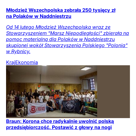
Młodzież Wszechpolska zebrała 250 tysięcy zł
na Polaków w Naddniestrzu
Od 14 lutego Młodzież Wszechpolska wraz ze
Stowarzyszeniem "Marsz Niepodległości" zbierała na
pomoc materialną dla Polaków w Naddniestrzu
skupionej wokół Stowarzyszenia Polskiego "Polonia"
w Rybnicy.
Kraj
Ekonomia
Braun: Korona chce radykalnie uwolnić polską
przedsiębiorczość. Postawić z głowy na nogi