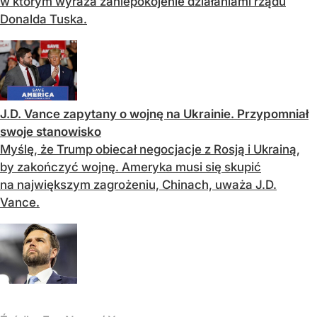
w którym wyraża zaniepokojenie działaniami rządu
Donalda Tuska.
J.D. Vance zapytany o wojnę na Ukrainie. Przypomniał
swoje stanowisko
Myślę, że Trump obiecał negocjacje z Rosją i Ukrainą,
by zakończyć wojnę. Ameryka musi się skupić
na największym zagrożeniu, Chinach, uważa J.D.
Vance.