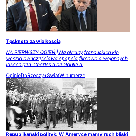
Tęsknota za wielkością
NA PIERWSZY OGIEŃ | Na ekrany francuskich kin
weszła dwuczęściowa epopeja filmowa o wojennych
losach gen. Charles’a de Gaulle’a.
Opinie
DoRzeczy+
Świat
W numerze
Republikański polityk: W Ameryce mamy ruch bliski