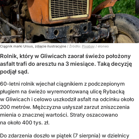
Ciągnik marki Ursus, zdjęcie ilustracyjne
/ Źródło:
Pixabay
/
eloneo
Rolnik, który w Gliwicach zaorał świeżo położony
asfalt trafi do aresztu na 3 miesiące. Taką decyzję
podjął sąd.
60-letni rolnik wjechał ciągnikiem z podczepionym
pługiem na świeżo wyremontowaną ulicę Rybacką
w Gliwicach i celowo uszkodził asfalt na odcinku około
200 metrów. Mężczyzna usłyszał zarzut zniszczenia
mienia o znacznej wartości. Straty oszacowano
na około 400 tys. zł.
Do zdarzenia doszło w piątek (7 sierpnia) w dzielnicy