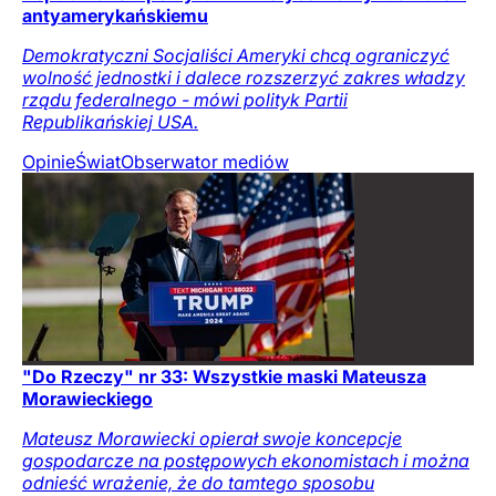
antyamerykańskiemu
Demokratyczni Socjaliści Ameryki chcą ograniczyć
wolność jednostki i dalece rozszerzyć zakres władzy
rządu federalnego - mówi polityk Partii
Republikańskiej USA.
Opinie
Świat
Obserwator mediów
"Do Rzeczy" nr 33: Wszystkie maski Mateusza
Morawieckiego
Mateusz Morawiecki opierał swoje koncepcje
gospodarcze na postępowych ekonomistach i można
odnieść wrażenie, że do tamtego sposobu