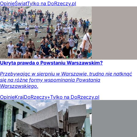
Opinie
Świat
Tylko na DoRzeczy.pl
Ukryta prawda o Powstaniu Warszawskim?
Przebywając w sierpniu w Warszawie, trudno nie natknąć
się na różne formy wspominania Powstania
Warszawskiego.
Opinie
Kraj
DoRzeczy+
Tylko na DoRzeczy.pl