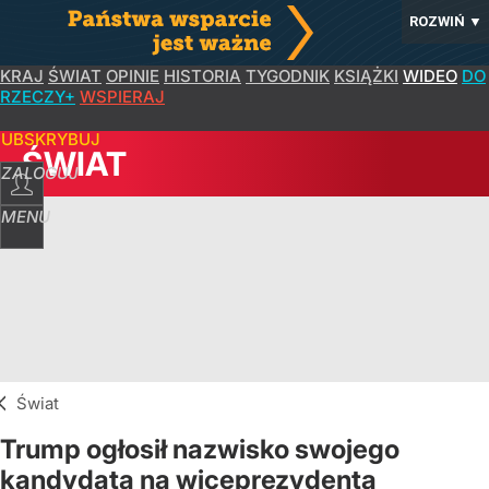
ROZWIŃ
▼
KRAJ
ŚWIAT
OPINIE
HISTORIA
TYGODNIK
KSIĄŻKI
WIDEO
DO
RZECZY+
WSPIERAJ
SUBSKRYBUJ
ŚWIAT
ZALOGUJ
MENU
Świat
Trump ogłosił nazwisko swojego
kandydata na wiceprezydenta