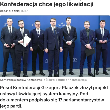
Konfederacja chce jego likwidacji
Dodano:
dzisiaj
15:47
Konferencja posłów Konfederacji
/ Źródło:
YouTube
/
Konfederacja
Poseł Konfederacji Grzegorz Płaczek złożył projekt
ustawy likwidującej system kaucyjny. Pod
dokumentem podpisało się 17 parlamentarzystów
jego partii.