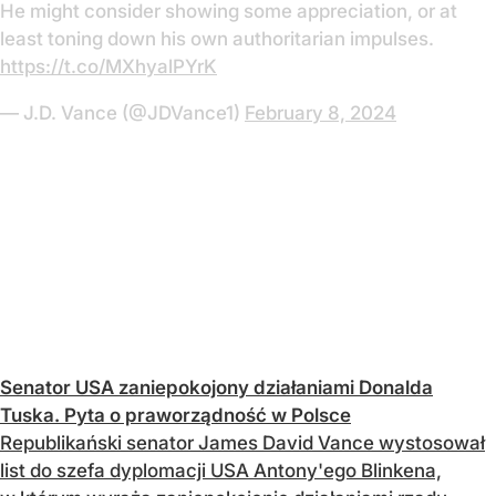
He might consider showing some appreciation, or at
least toning down his own authoritarian impulses.
https://t.co/MXhyalPYrK
— J.D. Vance (@JDVance1)
February 8, 2024
Senator USA zaniepokojony działaniami Donalda
Tuska. Pyta o praworządność w Polsce
Republikański senator James David Vance wystosował
list do szefa dyplomacji USA Antony'ego Blinkena,