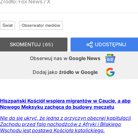
Źródło:
Fox News
/
X
Świat
Obserwator mediów
SKOMENTUJ
UDOSTĘPNIJ
65
Obserwuj nas
w
Google News
Dodaj jako
źródło w Google
Hiszpański Kościół wspiera migrantów w Ceucie, a abp
Nowego Meksyku zachęca do budowy meczetu
Nie da się ukryć, że jedną z przyczyn obecnej kapitulacji
Zachodu przed falą nachodźców z Afryki i Bliskiego
Wschodu jest postawa Kościoła katolickiego.