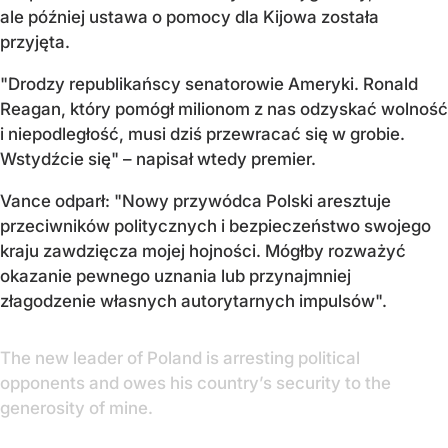
ale później ustawa o pomocy dla Kijowa została
przyjęta.
"Drodzy republikańscy senatorowie Ameryki. Ronald
Reagan, który pomógł milionom z nas odzyskać wolność
i niepodległość, musi dziś przewracać się w grobie.
Wstydźcie się" – napisał wtedy premier.
Vance odparł: "Nowy przywódca Polski aresztuje
przeciwników politycznych i bezpieczeństwo swojego
kraju zawdzięcza mojej hojności. Mógłby rozważyć
okazanie pewnego uznania lub przynajmniej
złagodzenie własnych autorytarnych impulsów".
The new leader of Poland is arresting political
opponents and owes his country’s security to the
generosity of mine.