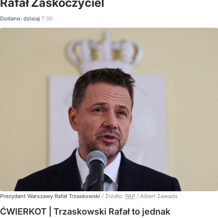
Rafał Zaskoczyciel
Dodano:
dzisiaj
7:30
Prezydent Warszawy Rafał Trzaskowski
/ Źródło:
PAP
/
Albert Zawada
ĆWIERKOT | Trzaskowski Rafał to jednak