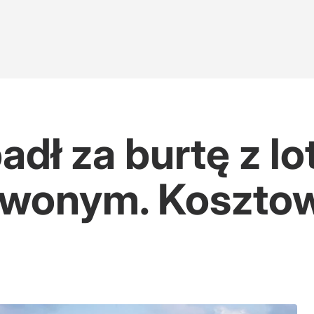
dł za burtę z l
rwonym. Kosztow