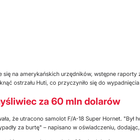
e się na amerykańskich urzędników, wstępne raporty z
ąć ostrzału Huti, co przyczyniło się do wypadnięcia
myśliwiec za 60 mln dolarów
a, że utracono samolot F/A-18 Super Hornet. "Był ho
wypadły za burtę" – napisano w oświadczeniu, dodając