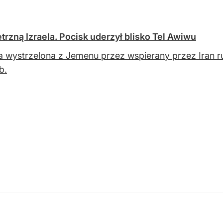
etrzną Izraela. Pocisk uderzył blisko Tel Awiwu
a wystrzelona z Jemenu przez wspierany przez Iran ru
b.