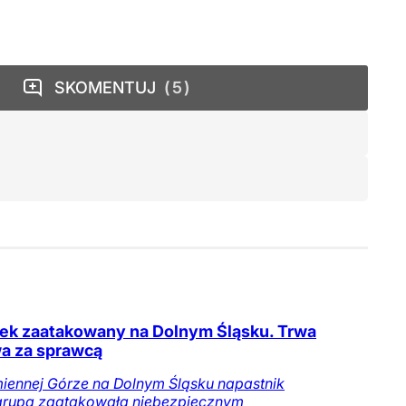
SKOMENTUJ
5
tek zaatakowany na Dolnym Śląsku. Trwa
a za sprawcą
ennej Górze na Dolnym Śląsku napastnik
grupa zaatakowała niebezpiecznym