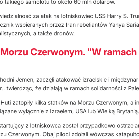
o takiego samolotu to około 60 mln dolarów.
powiedzialność za atak na lotniskowiec USS Harry S.
cznik wspieranych przez Iran rebeliantów Yahya Sari
listycznych, a także dronów.
na Morzu Czerwonym. "W ramach 
chodni Jemen, zaczęli atakować izraelskie i międzyn
., twierdząc, że działają w ramach solidarności z Pal
 Huti zatopiły kilka statków na Morzu Czerwonym, a i
wiązane wyłącznie z Izraelem, USA lub Wielką Brytanią
startujący z lotniskowca został
przypadkowo ostrzela
 Czerwonym. Obaj piloci zdołali wówczas katapultowa