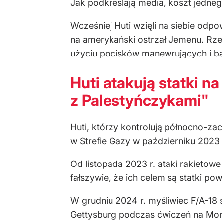
Jak podkreślają media, koszt jedneg
Wcześniej Huti wzięli na siebie od
na amerykański ostrzał Jemenu. Rze
użyciu pocisków manewrujących i ba
Huti atakują statki 
z Palestyńczykami"
Huti, którzy kontrolują północno-za
w Strefie Gazy w październiku 2023 r
Od listopada 2023 r. ataki rakietowe
fałszywie, że ich celem są statki po
W grudniu 2024 r. myśliwiec F/A-18 
Gettysburg podczas ćwiczeń na Morzu