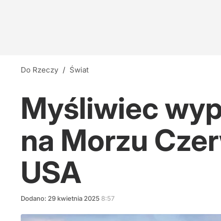
Do Rzeczy
/
Świat
Myśliwiec wypa
na Morzu Cze
USA
Dodano:
29
kwietnia
2025
8:57