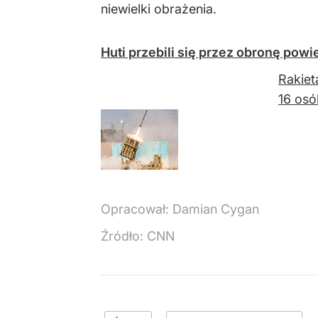
niewielki obrażenia.
Huti przebili się przez obronę powi
Rakiet
16 osó
Opracował:
Damian Cygan
Źródło:
CNN