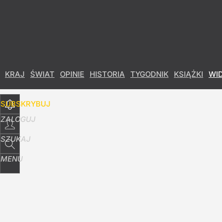
Udostępnij
5
Skomentuj
KRAJ
ŚWIAT
OPINIE
HISTORIA
TYGODNIK
KSIĄŻKI
WI
SUBSKRYBUJ
ZALOGUJ
SZUKAJ
MENU