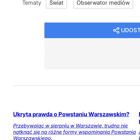
Świat
Obserwator mediów
UDOST
Ukryta prawda o Powstaniu Warszawskim?
Przebywając w sierpniu w Warszawie, trudno nie
natknąć się na różne formy wspominania Powstania
Warszawskiego.