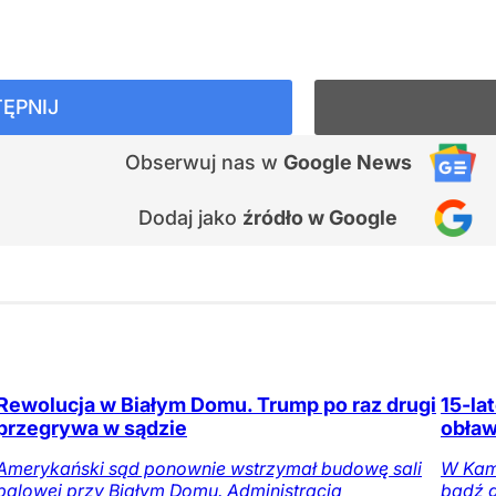
ĘPNIJ
Obserwuj nas
w
Google News
Dodaj jako
źródło w Google
Rewolucja w Białym Domu. Trump po raz drugi
15-la
przegrywa w sądzie
obław
Amerykański sąd ponownie wstrzymał budowę sali
W Kami
balowej przy Białym Domu. Administracja
bądź 