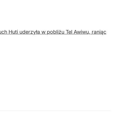
ch Huti uderzyła w pobliżu Tel Awiwu, raniąc