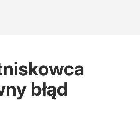
otniskowca
ny błąd