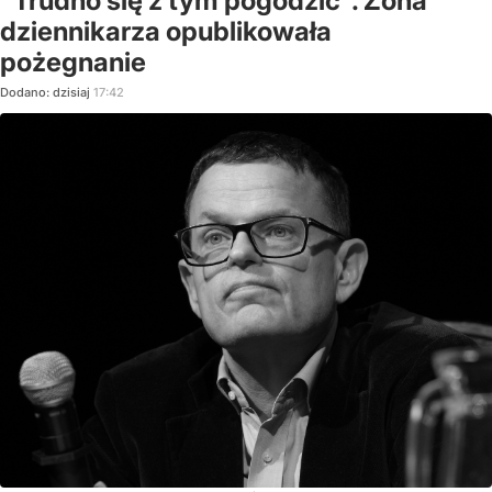
"Trudno się z tym pogodzić". Żona
dziennikarza opublikowała
pożegnanie
Dodano:
dzisiaj
17:42