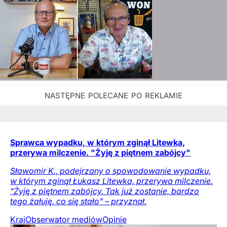
Sprawca wypadku, w którym zginął Litewka,
przerywa milczenie. "Żyję z piętnem zabójcy"
Sławomir K., podejrzany o spowodowanie wypadku,
w którym zginął Łukasz Litewka, przerywa milczenie.
"Żyję z piętnem zabójcy. Tak już zostanie, bardzo
tego żałuję, co się stało" – przyznał.
Kraj
Obserwator mediów
Opinie