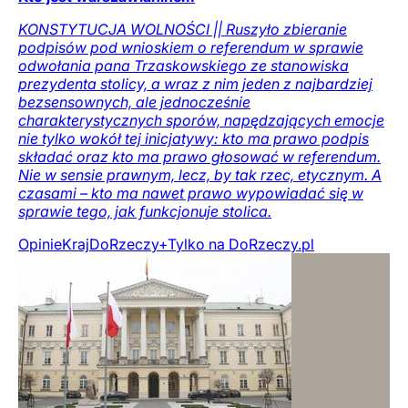
KONSTYTUCJA WOLNOŚCI || Ruszyło zbieranie
podpisów pod wnioskiem o referendum w sprawie
odwołania pana Trzaskowskiego ze stanowiska
prezydenta stolicy, a wraz z nim jeden z najbardziej
bezsensownych, ale jednocześnie
charakterystycznych sporów, napędzających emocje
nie tylko wokół tej inicjatywy: kto ma prawo podpis
składać oraz kto ma prawo głosować w referendum.
Nie w sensie prawnym, lecz, by tak rzec, etycznym. A
czasami – kto ma nawet prawo wypowiadać się w
sprawie tego, jak funkcjonuje stolica.
Opinie
Kraj
DoRzeczy+
Tylko na DoRzeczy.pl