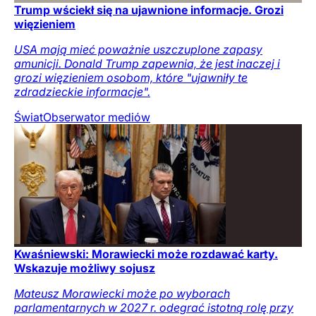
Trump wściekł się na ujawnione informacje. Grozi
więzieniem
USA mają mieć poważnie uszczuplone zapasy
amunicji. Donald Trump zapewnia, że jest inaczej i
grozi więzieniem osobom, które "ujawniły te
zdradzieckie informacje".
Świat
Obserwator mediów
Kwaśniewski: Morawiecki może rozdawać karty.
Wskazuje możliwy sojusz
Mateusz Morawiecki może po wyborach
parlamentarnych w 2027 r. odegrać istotną rolę przy