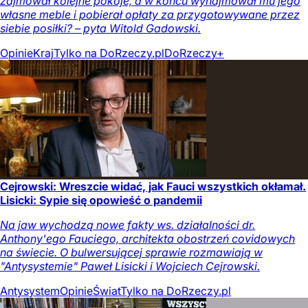
zajmował kolejne pokoje, a w końcu wynajmował mu jego
własne meble i pobierał opłaty za przygotowywane przez
siebie posiłki? – pyta Witold Gadowski.
Opinie
Kraj
Tylko na DoRzeczy.pl
DoRzeczy+
Cejrowski: Wreszcie widać, jak Fauci wszystkich okłamał.
Lisicki: Sypie się opowieść o pandemii
Na jaw wychodzą nowe fakty ws. działalności dr.
Anthony'ego Fauciego, architekta obostrzeń covidowych
na świecie. O bulwersującej sprawie rozmawiają w
"Antysystemie" Paweł Lisicki i Wojciech Cejrowski.
Antysystem
Opinie
Świat
Tylko na DoRzeczy.pl