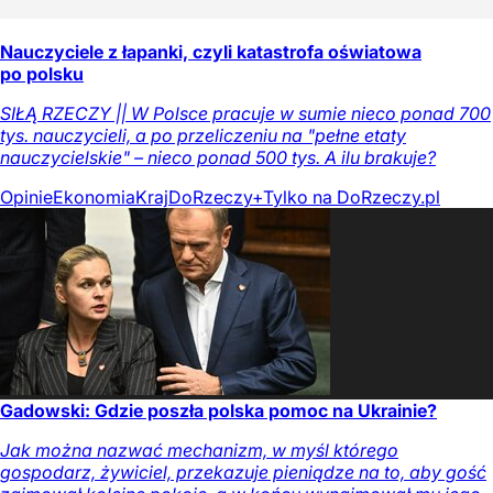
Nauczyciele z łapanki, czyli katastrofa oświatowa
po polsku
SIŁĄ RZECZY || W Polsce pracuje w sumie nieco ponad 700
tys. nauczycieli, a po przeliczeniu na "pełne etaty
nauczycielskie" – nieco ponad 500 tys. A ilu brakuje?
Opinie
Ekonomia
Kraj
DoRzeczy+
Tylko na DoRzeczy.pl
Gadowski: Gdzie poszła polska pomoc na Ukrainie?
Jak można nazwać mechanizm, w myśl którego
gospodarz, żywiciel, przekazuje pieniądze na to, aby gość