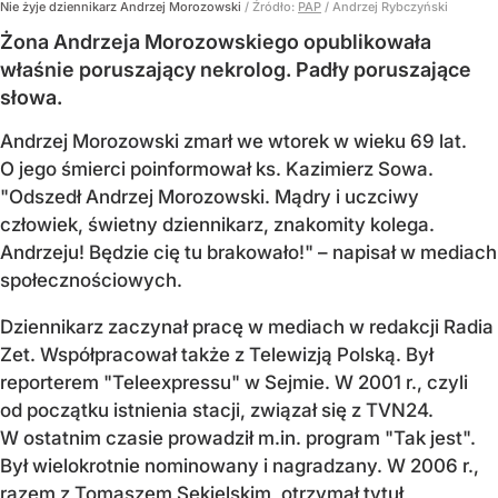
Nie żyje dziennikarz Andrzej Morozowski
/ Źródło:
PAP
/
Andrzej Rybczyński
Żona Andrzeja Morozowskiego opublikowała
właśnie poruszający nekrolog. Padły poruszające
słowa.
Andrzej Morozowski zmarł we wtorek w wieku 69 lat.
O jego śmierci poinformował ks. Kazimierz Sowa.
"Odszedł Andrzej Morozowski. Mądry i uczciwy
człowiek, świetny dziennikarz, znakomity kolega.
Andrzeju! Będzie cię tu brakowało!" – napisał w mediach
społecznościowych.
Dziennikarz zaczynał pracę w mediach w redakcji Radia
Zet. Współpracował także z Telewizją Polską. Był
reporterem "Teleexpressu" w Sejmie. W 2001 r., czyli
od początku istnienia stacji, związał się z TVN24.
W ostatnim czasie prowadził m.in. program "Tak jest".
Był wielokrotnie nominowany i nagradzany. W 2006 r.,
razem z Tomaszem Sekielskim, otrzymał tytuł