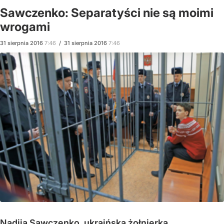
Sawczenko: Separatyści nie są moimi
wrogami
31
sierpnia
2016
7:46
/
31
sierpnia
2016
7:46
Nadiją Sawczenko, ukraińską żołnierką