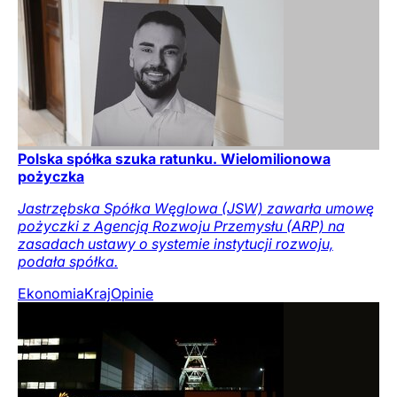
Polska spółka szuka ratunku. Wielomilionowa
pożyczka
Jastrzębska Spółka Węglowa (JSW) zawarła umowę
pożyczki z Agencją Rozwoju Przemysłu (ARP) na
zasadach ustawy o systemie instytucji rozwoju,
podała spółka.
Ekonomia
Kraj
Opinie