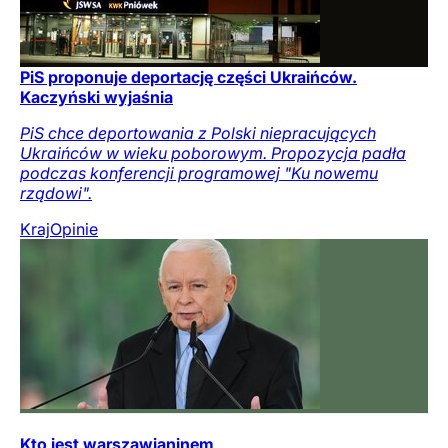
PiS proponuje deportację części Ukraińców.
Kaczyński wyjaśnia
PiS chce deportowania z Polski niepracujących
Ukraińców w wieku poborowym. Propozycja padła
podczas konferencji programowej "Ku nowemu
rządowi".
Kraj
Opinie
Kto jest warszawianinem