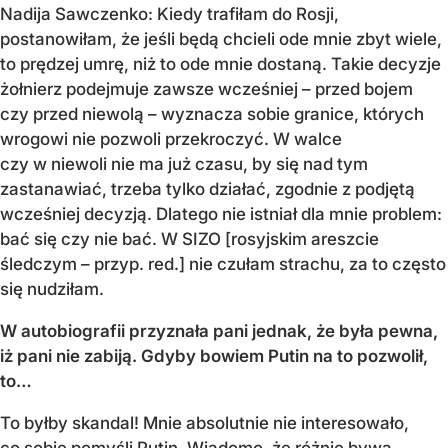
Nadija Sawczenko: Kiedy trafiłam do Rosji,
postanowiłam, że jeśli będą chcieli ode mnie zbyt wiele,
to prędzej umrę, niż to ode mnie dostaną. Takie decyzje
żołnierz podejmuje zawsze wcześniej – przed bojem
czy przed niewolą – wyznacza sobie granice, których
wrogowi nie pozwoli przekroczyć. W walce
czy w niewoli nie ma już czasu, by się nad tym
zastanawiać, trzeba tylko działać, zgodnie z podjętą
wcześniej decyzją. Dlatego nie istniał dla mnie problem:
bać się czy nie bać. W SIZO [rosyjskim areszcie
śledczym – przyp. red.] nie czułam strachu, za to często
się nudziłam.
W autobiografii przyznała pani jednak, że była pewna,
iż pani nie zabiją. Gdyby bowiem Putin na to pozwolił,
to…
To byłby skandal! Mnie absolutnie nie interesowało,
co sobie pomyśli Putin. Wiadomo, że różnie bywa,