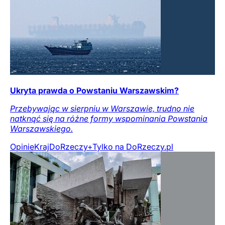
Ukryta prawda o Powstaniu Warszawskim?
Przebywając w sierpniu w Warszawie, trudno nie
natknąć się na różne formy wspominania Powstania
Warszawskiego.
Opinie
Kraj
DoRzeczy+
Tylko na DoRzeczy.pl