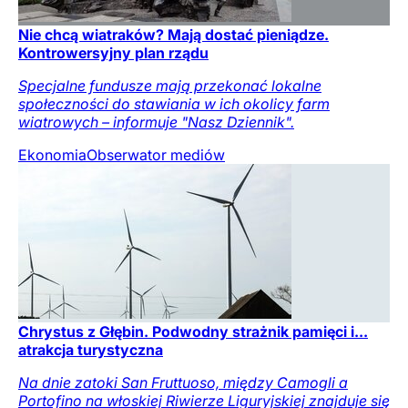
Nie chcą wiatraków? Mają dostać pieniądze.
Kontrowersyjny plan rządu
Specjalne fundusze mają przekonać lokalne
społeczności do stawiania w ich okolicy farm
wiatrowych – informuje "Nasz Dziennik".
Ekonomia
Obserwator mediów
Chrystus z Głębin. Podwodny strażnik pamięci i...
atrakcja turystyczna
Na dnie zatoki San Fruttuoso, między Camogli a
Portofino na włoskiej Riwierze Liguryjskiej znajduje się