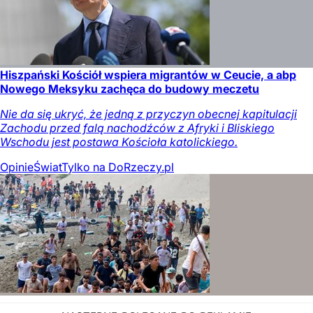
Hiszpański Kościół wspiera migrantów w Ceucie, a abp
Nowego Meksyku zachęca do budowy meczetu
Nie da się ukryć, że jedną z przyczyn obecnej kapitulacji
Zachodu przed falą nachodźców z Afryki i Bliskiego
Wschodu jest postawa Kościoła katolickiego.
Opinie
Świat
Tylko na DoRzeczy.pl