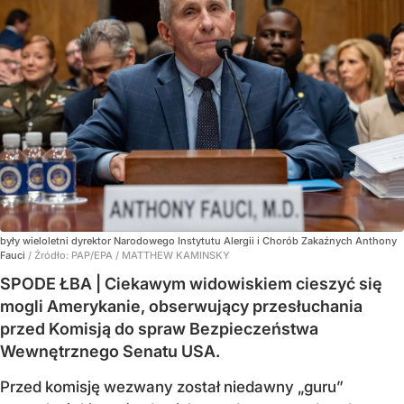
były wieloletni dyrektor Narodowego Instytutu Alergii i Chorób Zakaźnych Anthony
Fauci
/ Źródło:
PAP/EPA
/
MATTHEW KAMINSKY
SPODE ŁBA | Ciekawym widowiskiem cieszyć się
mogli Amerykanie, obserwujący przesłuchania
przed Komisją do spraw Bezpieczeństwa
Wewnętrznego Senatu USA.
Przed komisję wezwany został niedawny „guru”