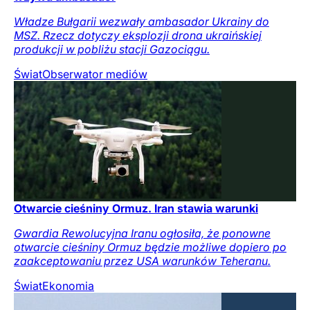
Władze Bułgarii wezwały ambasador Ukrainy do
MSZ. Rzecz dotyczy eksplozji drona ukraińskiej
produkcji w pobliżu stacji Gazociągu.
Świat
Obserwator mediów
Otwarcie cieśniny Ormuz. Iran stawia warunki
Gwardia Rewolucyjna Iranu ogłosiła, że ponowne
otwarcie cieśniny Ormuz będzie możliwe dopiero po
zaakceptowaniu przez USA warunków Teheranu.
Świat
Ekonomia