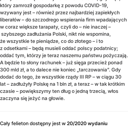
który zamroził gospodarkę z powodu COVID-19,
wzywany jest – również przez najbardziej zapiekłych
liberałów – do szczodrego wspierania firm wpadających
w coraz większe tarapaty, czyli do – nie inaczej –
szybszego zadłużania Polski, nikt nie wspomina,
że wszystkie te pieniądze, co do złotego – i to
z odsetkami – będą musieli oddać polscy podatnicy;
oddać tym, którzy je teraz naszemu państwu pożyczają.
A będzie to słony rachunek – już sięga przecież ponad
300 mld zł, a to dalece nie koniec „tarczowania”. Gdy
dodać do tego, że wszystkie rządy III RP – w ciągu 30
lat – zadłużyły Polskę na 1 bln zł, a teraz – w tak krótkim
czasie – powiększymy ten dług o jedną trzecią, włos
zaczyna się jeżyć na głowie.
Cały felieton dostępny jest w
20/2020 wydaniu