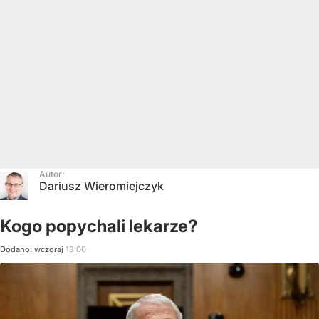
Autor:
Dariusz Wieromiejczyk
Kogo popychali lekarze?
Dodano:
wczoraj
13:00