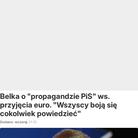
Belka o "propagandzie PiS" ws.
przyjęcia euro. "Wszyscy boją się
cokolwiek powiedzieć"
Dodano:
wczoraj
21:15