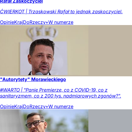
Rafał Zaskoczyciel
ĆWIERKOT | Trzaskowski Rafał to jednak zaskoczyciel.
Opinie
Kraj
DoRzeczy+
W numerze
"Autorytety" Morawieckiego
#WARTO | "Panie Premierze, co z COVID-19, co z
sanitaryzmem, co z 200 tys. nadmiarowych zgonów?".
Opinie
Kraj
DoRzeczy+
W numerze