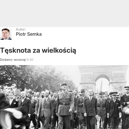
Autor:
Piotr Semka
Tęsknota za wielkością
Dodano:
wczoraj
6:30