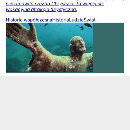
niesamowita rzeźba Chrystusa. To więcej niż
wakacyjna atrakcja turystyczna.
Historia współczesna
Historia
Ludzie
Świat