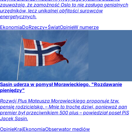
zauważają, że zamożność Oslo to nie zasługa genialnych
urzędników, lecz unikalnej obfitości surowców
energetycznych.
Ekonomia
DoRzeczy+
Świat
Opinie
W numerze
Sasin uderza w pomysł Morawieckiego. "Rozdawanie
pieniędzy"
Rozwój Plus Mateusza Morawieckiego proponuje tzw.
pensję rodzicielską. – Mnie to trochę dziwi, ponieważ pan
premier był przeciwnikiem 500 plus – powiedział poseł PiS
Jacek Sasin.
Opinie
Kraj
Ekonomia
Obserwator mediów