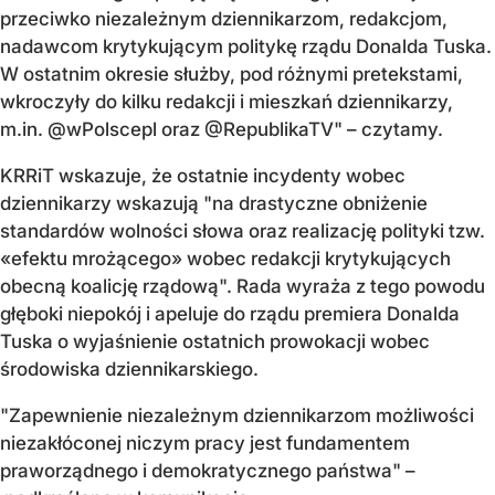
przeciwko niezależnym dziennikarzom, redakcjom,
nadawcom krytykującym politykę rządu Donalda Tuska.
W ostatnim okresie służby, pod różnymi pretekstami,
wkroczyły do kilku redakcji i mieszkań dziennikarzy,
m.in. @wPolscepl oraz @RepublikaTV" – czytamy.
KRRiT wskazuje, że ostatnie incydenty wobec
dziennikarzy wskazują "na drastyczne obniżenie
standardów wolności słowa oraz realizację polityki tzw.
«efektu mrożącego» wobec redakcji krytykujących
obecną koalicję rządową". Rada wyraża z tego powodu
głęboki niepokój i apeluje do rządu premiera Donalda
Tuska o wyjaśnienie ostatnich prowokacji wobec
środowiska dziennikarskiego.
"Zapewnienie niezależnym dziennikarzom możliwości
niezakłóconej niczym pracy jest fundamentem
praworządnego i demokratycznego państwa" –