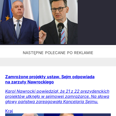
Zamrożone projekty ustaw. Sejm odpowiada
na zarzuty Nawrockiego
Karol Nawrocki powiedział, że 21 z 22 prezydenckich
projektów utknęło w sejmowej zamrażarce. Na słowa
głowy państwa zareagowała Kancelaria Sejmu.
Kraj