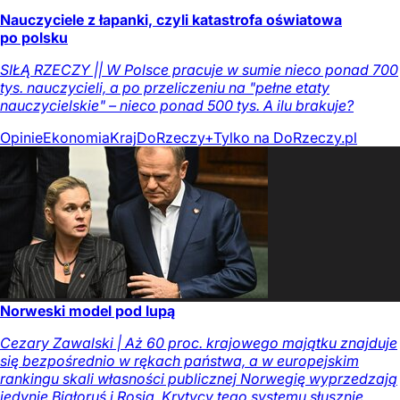
Nauczyciele z łapanki, czyli katastrofa oświatowa
po polsku
SIŁĄ RZECZY || W Polsce pracuje w sumie nieco ponad 700
tys. nauczycieli, a po przeliczeniu na "pełne etaty
nauczycielskie" – nieco ponad 500 tys. A ilu brakuje?
Opinie
Ekonomia
Kraj
DoRzeczy+
Tylko na DoRzeczy.pl
Norweski model pod lupą
Cezary Zawalski | Aż 60 proc. krajowego majątku znajduje
się bezpośrednio w rękach państwa, a w europejskim
rankingu skali własności publicznej Norwegię wyprzedzają
jedynie Białoruś i Rosja. Krytycy tego systemu słusznie