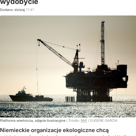
wydobycie
Dodano:
dzisiaj
17:47
Platforma wiertnicza, zdjęcie ilustracyjne
/ Źródło:
PAP
/
EUGENE GARCIA
Niemieckie organizacje ekologiczne chcą