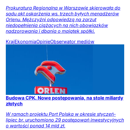
Prokuratura Regionalna w Warszawie skierowała do
sądu akt oskarżenia ws. trzech byłych menadżerów
Orlenu. Mężczyźni odpowiedzą na zarzut
niedopełnienia ciążących na nich obowiązków
nadzorowania i dbania o majątek spółki.
Kraj
Ekonomia
Opinie
Obserwator mediów
Budowa CPK. Nowe postępowania, na stole miliardy
złotych
W ramach projektu Port Polska w okresie styczeń-
lipiec br. uruchomiono 29 postępowań inwestycyjnych
o wartości ponad 14 mld zł.