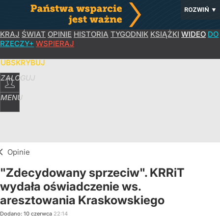
ROZWIŃ
▼
KRAJ
ŚWIAT
OPINIE
HISTORIA
TYGODNIK
KSIĄŻKI
WIDEO
DO
RZECZY+
WSPIERAJ
SUBSKRYBUJ
ZALOGUJ
MENU
Opinie
"Zdecydowany sprzeciw". KRRiT
wydała oświadczenie ws.
aresztowania Kraskowskiego
Dodano:
10
czerwca
22:14