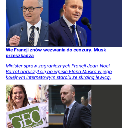
We Francji znów wezwania do cenzury. Musk
przeszkadza
Minister spraw zagranicznych Francji Jean-Noel
Barrot obruszył się po wpisie Elona Muska w jego
kolejnym internetowym starciu ze skrajną lewicą.