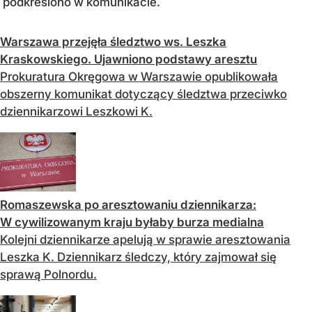
podkreślono w komunikacie.
Warszawa przejęła śledztwo ws. Leszka
Kraskowskiego. Ujawniono podstawy aresztu
Prokuratura Okręgowa w Warszawie opublikowała
obszerny komunikat dotyczący śledztwa przeciwko
dziennikarzowi Leszkowi K.
Romaszewska po aresztowaniu dziennikarza:
W cywilizowanym kraju byłaby burza medialna
Kolejni dziennikarze apelują w sprawie aresztowania
Leszka K. Dziennikarz śledczy, który zajmował się
sprawą Polnordu.