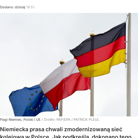
Dodano:
dzisiaj
16:51
Flagi Niemiec, Polski i UE
/ Źródło:
PAP/EPA
/
PATRICK PLEUL
Niemiecka prasa chwali zmodernizowaną sieć
kolejową w Polsce. Jak podkreśla, dokonano tego