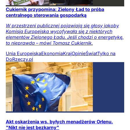
Cukiernik przypomina: Zielony Ład to próba
centralnego sterowania gospodarką
W przestrzeni publicznej pojawiają się głosy jakoby
Komisja Europejska wycofywała się z niektórych
elementów Zielonego Ładu. Jeśli chodzi o energetykę,
to nieprawda – mówi Tomasz Cukiernik.
Unia Europejska
Ekonomia
Kraj
Opinie
Świat
Tylko na
DoRzeczy.pl
Akt oskarżenia ws. byłych menadżerów Orlenu.
"Nikt nie jest bezkarny"