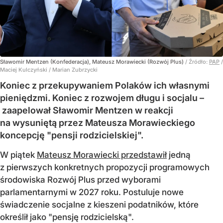
Sławomir Mentzen (Konfederacja), Mateusz Morawiecki (Rozwój Plus)
/ Źródło:
PAP
/
Maciej Kulczyński / Marian Zubrzycki
Koniec z przekupywaniem Polaków ich własnymi
pieniędzmi. Koniec z rozwojem długu i socjalu –
zaapelował Sławomir Mentzen w reakcji
na wysuniętą przez Mateusza Morawieckiego
koncepcję "pensji rodzicielskiej".
W piątek
Mateusz Morawiecki przedstawił
jedną
z pierwszych konkretnych propozycji programowych
środowiska Rozwój Plus przed wyborami
parlamentarnymi w 2027 roku. Postuluje nowe
świadczenie socjalne z kieszeni podatników, które
określił jako "pensję rodzicielską".