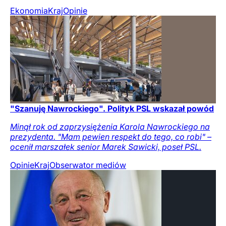
Ekonomia
Kraj
Opinie
"Szanuję Nawrockiego". Polityk PSL wskazał powód
Minął rok od zaprzysiężenia Karola Nawrockiego na
prezydenta. "Mam pewien respekt do tego, co robi" –
ocenił marszałek senior Marek Sawicki, poseł PSL.
Opinie
Kraj
Obserwator mediów