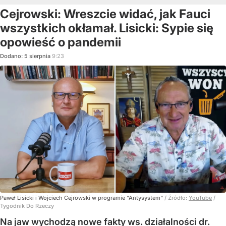
Cejrowski: Wreszcie widać, jak Fauci
wszystkich okłamał. Lisicki: Sypie się
opowieść o pandemii
Dodano:
5
sierpnia
9:23
Paweł Lisicki i Wojciech Cejrowski w programie "Antysystem"
/ Źródło:
YouTube
/
Tygodnik Do Rzeczy
Na jaw wychodzą nowe fakty ws. działalności dr.