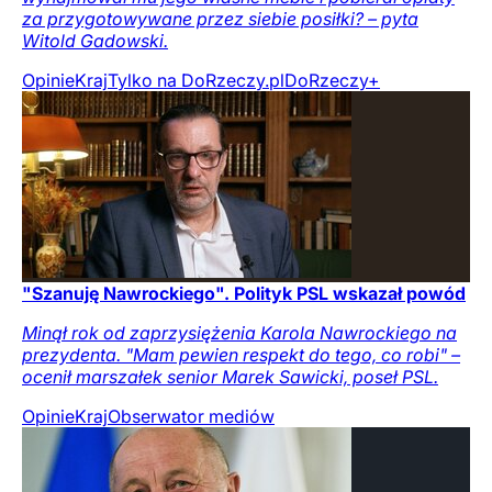
za przygotowywane przez siebie posiłki? – pyta
Witold Gadowski.
Opinie
Kraj
Tylko na DoRzeczy.pl
DoRzeczy+
"Szanuję Nawrockiego". Polityk PSL wskazał powód
Minął rok od zaprzysiężenia Karola Nawrockiego na
prezydenta. "Mam pewien respekt do tego, co robi" –
ocenił marszałek senior Marek Sawicki, poseł PSL.
Opinie
Kraj
Obserwator mediów