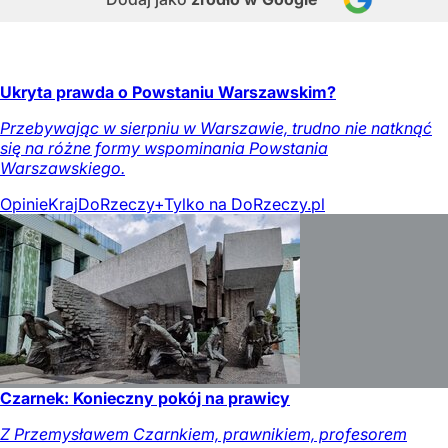
Ukryta prawda o Powstaniu Warszawskim?
Przebywając w sierpniu w Warszawie, trudno nie natknąć
się na różne formy wspominania Powstania
Warszawskiego.
Opinie
Kraj
DoRzeczy+
Tylko na DoRzeczy.pl
Czarnek: Konieczny pokój na prawicy
Z Przemysławem Czarnkiem, prawnikiem, profesorem