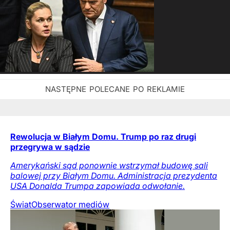
Rewolucja w Białym Domu. Trump po raz drugi
przegrywa w sądzie
Amerykański sąd ponownie wstrzymał budowę sali
balowej przy Białym Domu. Administracja prezydenta
USA Donalda Trumpa zapowiada odwołanie.
Świat
Obserwator mediów