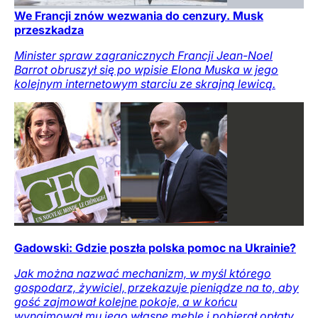
We Francji znów wezwania do cenzury. Musk
przeszkadza
Minister spraw zagranicznych Francji Jean-Noel
Barrot obruszył się po wpisie Elona Muska w jego
kolejnym internetowym starciu ze skrajną lewicą.
Gadowski: Gdzie poszła polska pomoc na Ukrainie?
Jak można nazwać mechanizm, w myśl którego
gospodarz, żywiciel, przekazuje pieniądze na to, aby
gość zajmował kolejne pokoje, a w końcu
wynajmował mu jego własne meble i pobierał opłaty