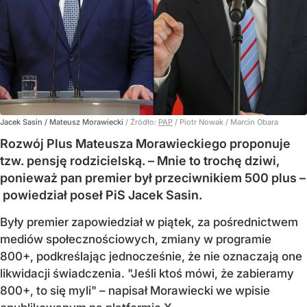
Jacek Sasin / Mateusz Morawiecki
/ Źródło:
PAP
/
Piotr Nowak / Marcin Obara
Rozwój Plus Mateusza Morawieckiego proponuje
tzw. pensję rodzicielską. – Mnie to trochę dziwi,
ponieważ pan premier był przeciwnikiem 500 plus –
powiedział poseł PiS Jacek Sasin.
Były premier zapowiedział w piątek, za pośrednictwem
mediów społecznościowych, zmiany w programie
800+, podkreślając jednocześnie, że nie oznaczają one
likwidacji świadczenia. "Jeśli ktoś mówi, że zabieramy
800+, to się myli" – napisał Morawiecki we wpisie