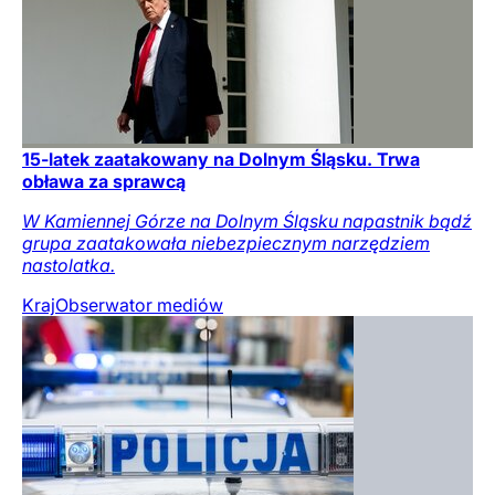
15-latek zaatakowany na Dolnym Śląsku. Trwa
obława za sprawcą
W Kamiennej Górze na Dolnym Śląsku napastnik bądź
grupa zaatakowała niebezpiecznym narzędziem
nastolatka.
Kraj
Obserwator mediów