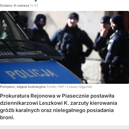
Dodano:
9
czerwca
10:42
Policjanci, zdjęcie ilustracyjne
Źródło:
PAP
/
Łukasz Gągulski
Prokuratura Rejonowa w Piasecznie postawiła
dziennikarzowi Leszkowi K. zarzuty kierowania
gróźb karalnych oraz nielegalnego posiadania
broni.