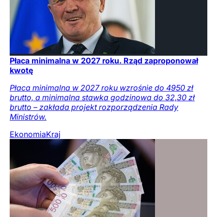
Płaca minimalna w 2027 roku. Rząd zaproponował
kwotę
Płaca minimalna w 2027 roku wzrośnie do 4950 zł
brutto, a minimalna stawka godzinowa do 32,30 zł
brutto – zakłada projekt rozporządzenia Rady
Ministrów.
Ekonomia
Kraj