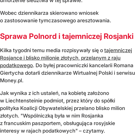
umorzenie śledztwa w tej sprawie.
Wobec dziennikarza skierowano wniosek
o zastosowanie tymczasowego aresztowania.
Sprawa Polnord i tajemniczej Rosjanki
Kilka tygodni temu media rozpisywały się o
tajemniczej
Rosjance i blisko milionie złotych, przelanym z raju
podatkowego
. Do byłej pracowniczki kancelarii Romana
Giertycha dotarli dziennikarze Wirtualnej Polski i serwisu
Money.pl.
Jak wynika z ich ustaleń, na kobietę założono
w Liechtensteinie podmiot, przez który do spółki
polityka Koalicji Obywatelskiej przelano blisko milion
złotych. "Wspólniczką była w nim Rosjanka
z francuskim paszportem, obsługująca rosyjskie
interesy w rajach podatkowych" – czytamy.