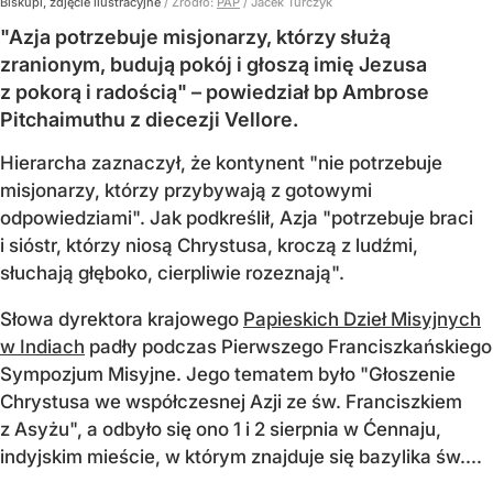
Biskupi, zdjęcie ilustracyjne
/ Źródło:
PAP
/
Jacek Turczyk
"Azja potrzebuje misjonarzy, którzy służą
zranionym, budują pokój i głoszą imię Jezusa
z pokorą i radością" – powiedział bp Ambrose
Pitchaimuthu z diecezji Vellore.
Hierarcha zaznaczył, że kontynent "nie potrzebuje
misjonarzy, którzy przybywają z gotowymi
odpowiedziami". Jak podkreślił, Azja "potrzebuje braci
i sióstr, którzy niosą Chrystusa, kroczą z ludźmi,
słuchają głęboko, cierpliwie rozeznają".
Słowa dyrektora krajowego
Papieskich Dzieł Misyjnych
w Indiach
padły podczas Pierwszego Franciszkańskiego
Sympozjum Misyjne. Jego tematem było "Głoszenie
Chrystusa we współczesnej Azji ze św. Franciszkiem
z Asyżu", a odbyło się ono 1 i 2 sierpnia w Ćennaju,
indyjskim mieście, w którym znajduje się bazylika św....