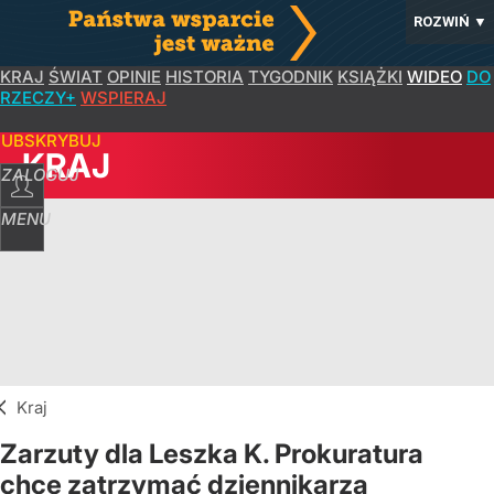
ROZWIŃ
▼
KRAJ
ŚWIAT
OPINIE
HISTORIA
TYGODNIK
KSIĄŻKI
WIDEO
DO
RZECZY+
WSPIERAJ
SUBSKRYBUJ
KRAJ
ZALOGUJ
MENU
Kraj
Zarzuty dla Leszka K. Prokuratura
chce zatrzymać dziennikarza