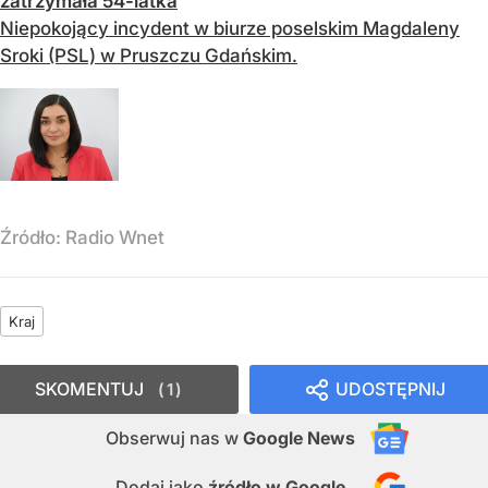
zatrzymała 54-latka
Niepokojący incydent w biurze poselskim Magdaleny
Sroki (PSL) w Pruszczu Gdańskim.
Źródło:
Radio Wnet
Kraj
SKOMENTUJ
UDOSTĘPNIJ
1
Obserwuj nas
w
Google News
Dodaj jako
źródło w Google