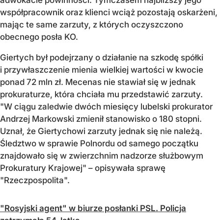
adwokacie powinności. Tymczasem najbliższy jego
współpracownik oraz klienci wciąż pozostają oskarżeni,
mając te same zarzuty, z których oczyszczono
obecnego posła KO.
Giertych był podejrzany o działanie na szkodę spółki
i przywłaszczenie mienia wielkiej wartości w kwocie
ponad 72 mln zł. Mecenas nie stawiał się w jednak
prokuraturze, która chciała mu przedstawić zarzuty.
"W ciągu zaledwie dwóch miesięcy lubelski prokurator
Andrzej Markowski zmienił stanowisko o 180 stopni.
Uznał, że Giertychowi zarzuty jednak się nie należą.
Śledztwo w sprawie Polnordu od samego początku
znajdowało się w zwierzchnim nadzorze służbowym
Prokuratury Krajowej" – opisywała sprawę
"Rzeczpospolita".
"Rosyjski agent" w biurze posłanki PSL. Policja