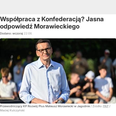
Współpraca z Konfederacją? Jasna
odpowiedź Morawieckiego
Dodano:
wczoraj
22:06
Przewodniczący KP Rozwój Plus Mateusz Morawiecki w Jagodnie
/ Źródło:
PAP
/
Maciej Kulczyński