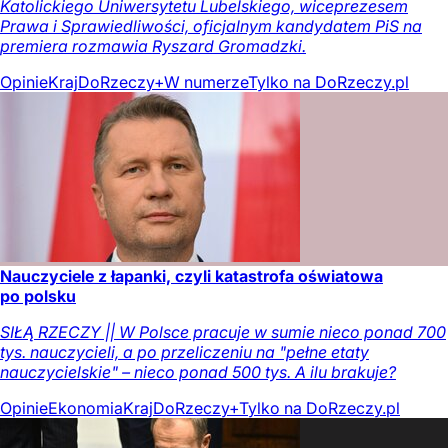
Katolickiego Uniwersytetu Lubelskiego, wiceprezesem
Prawa i Sprawiedliwości, oficjalnym kandydatem PiS na
premiera rozmawia Ryszard Gromadzki.
Opinie
Kraj
DoRzeczy+
W numerze
Tylko na DoRzeczy.pl
Nauczyciele z łapanki, czyli katastrofa oświatowa
po polsku
SIŁĄ RZECZY || W Polsce pracuje w sumie nieco ponad 700
tys. nauczycieli, a po przeliczeniu na "pełne etaty
nauczycielskie" – nieco ponad 500 tys. A ilu brakuje?
Opinie
Ekonomia
Kraj
DoRzeczy+
Tylko na DoRzeczy.pl